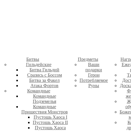
Битвы
Предметы
Нагр
Гильдейские
Ваши
Еже
Битва Гильдий
подарки
Сразись с Боссом
Герои
Т
Битва за Факел
Потребляемое
Дос
Атака Фортов
Руны
Доск
Командные
Ф
Командные
же
Подземелья
Ж
Командные
об
Пришествия Монстров
Боже
Пустошь Хаоса I
м
Пустошь Хаоса II
К
Пустошь Хаоса
д