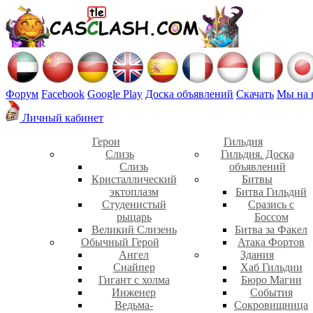
Форум
Facebook
Google Play
Доска объявлений
Скачать
Мы на 
Личный кабинет
Герои
Гильдия
Слизь
Гильдия. Доска
Слизь
объявлений
Кристаллический
Битвы
эктоплазм
Битва Гильдий
Студенистый
Сразись с
рыцарь
Боссом
Великий Слизень
Битва за Факел
Обычный Герой
Атака Фортов
Ангел
Здания
Снайпер
Хаб Гильдии
Гигант с холма
Бюро Магии
Инженер
События
Ведьма-
Сокровищница