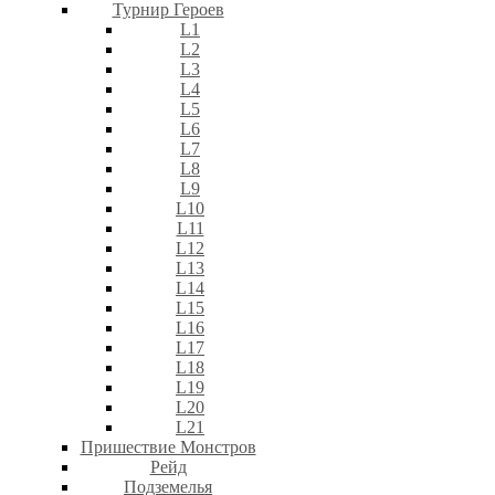
Турнир Героев
L1
L2
L3
L4
L5
L6
L7
L8
L9
L10
L11
L12
L13
L14
L15
L16
L17
L18
L19
L20
L21
Пришествие Монстров
Рейд
Подземелья