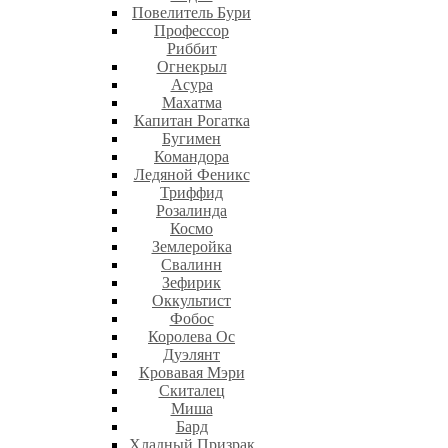
Повелитель Бури
Профеcсор
Риббит
Огнекрыл
Асура
Махатма
Капитан Рогатка
Бугимен
Командора
Ледяной Феникс
Триффид
Розалинда
Космо
Землеройка
Свалинн
Зефирик
Оккультист
Фобос
Королева Ос
Дуэлянт
Кровавая Мэри
Скиталец
Миша
Бард
Хладный Призрак