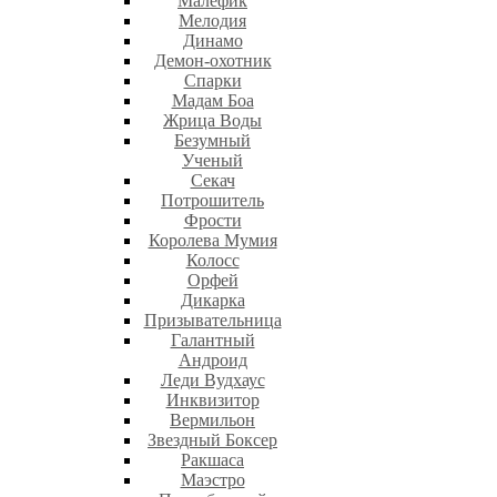
Малефик
Мелодия
Динамо
Демон-охотник
Спарки
Мадам Боа
Жрица Воды
Безумный
Ученый
Секач
Потрошитель
Фрости
Королева Мумия
Колосс
Орфей
Дикарка
Призывательница
Галантный
Андроид
Леди Вудхаус
Инквизитор
Вермильон
Звездный Боксер
Ракшаса
Маэстро