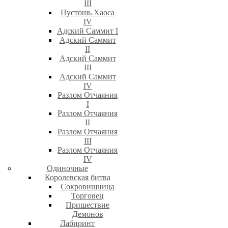
III
Пустошь Хаоса
IV
Адский Саммит I
Адский Саммит
II
Адский Саммит
III
Адский Саммит
IV
Разлом Отчаяния
I
Разлом Отчаяния
II
Разлом Отчаяния
III
Разлом Отчаяния
IV
Одиночные
Королевская битва
Сокровищница
Торговец
Пришествие
Демонов
Лабиринт