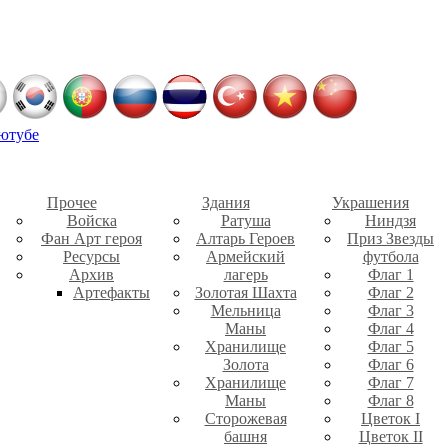
ютубе
Прочее
Здания
Украшения
Войска
Ратуша
Ниндзя
Фан Арт героя
Алтарь Героев
Приз Звезды
Ресурсы
Армейский
футбола
Архив
лагерь
Флаг 1
Артефакты
Золотая Шахта
Флаг 2
Мельница
Флаг 3
Маны
Флаг 4
Хранилище
Флаг 5
Золота
Флаг 6
Хранилище
Флаг 7
Маны
Флаг 8
Сторожевая
Цветок I
башня
Цветок II