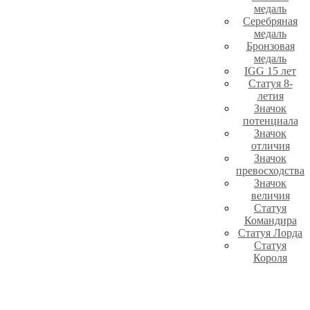
медаль
Серебряная
медаль
Бронзовая
медаль
IGG 15 лет
Статуя 8-
летия
Значок
потенциала
Значок
отличия
Значок
превосходства
Значок
величия
Статуя
Командира
Статуя Лорда
Статуя
Короля