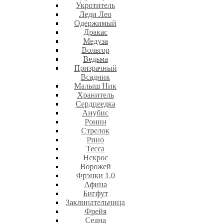
Укротитель
Леди Лео
Одержимый
Дракас
Медуза
Вольтор
Ведьма
Призрачный
Всадник
Малыш Ник
Хранитель
Сердцеедка
Анубис
Ронин
Стрелок
Рино
Тесса
Некрос
Ворожей
Фрэнки 1.0
Афина
Бигфут
Заклинательница
Фрейя
Седна