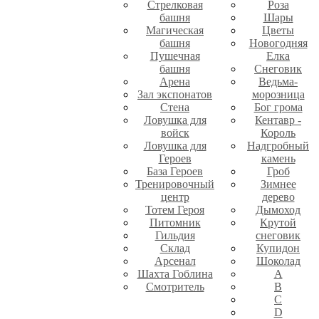
Стрелковая
Роза
башня
Шары
Магическая
Цветы
башня
Новогодняя
Пушечная
Елка
башня
Снеговик
Арена
Ведьма-
Зал экспонатов
морозница
Стена
Бог грома
Ловушка для
Кентавр -
войск
Король
Ловушка для
Надгробный
Героев
камень
База Героев
Гроб
Тренировочный
Зимнее
центр
дерево
Тотем Героя
Дымоход
Питомник
Крутой
Гильдия
снеговик
Склад
Купидон
Арсенал
Шоколад
Шахта Гоблина
A
Смотритель
B
C
D