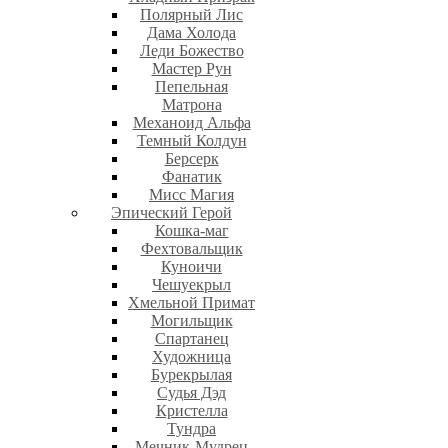
Полярный Лис
Дама Холода
Леди Божество
Мастер Рун
Пепельная
Матрона
Механоид Альфа
Темный Колдун
Берсерк
Фанатик
Мисс Магия
Эпический Герой
Кошка-маг
Фехтовальщик
Куноичи
Чешуекрыл
Хмельной Примат
Могильщик
Спартанец
Художница
Бурекрылая
Судья Дэд
Кристелла
Тундра
Мечник-Мудрец