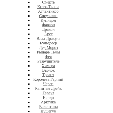
Смерть
Князь Тыква
Атлантикор
Сноузилла
Купидон
Фараон
Дракон
Арес
Влад Дракула
Бульдозер
Дед Мороз
Рыцарь Тьмы
Фея
Разрушитель
Химера
Варлок
Треант
Королева Гарпий
Череп
Капитан Дрейк
Гаргул
Кэнди
Арктика
Валентина
Душегуб