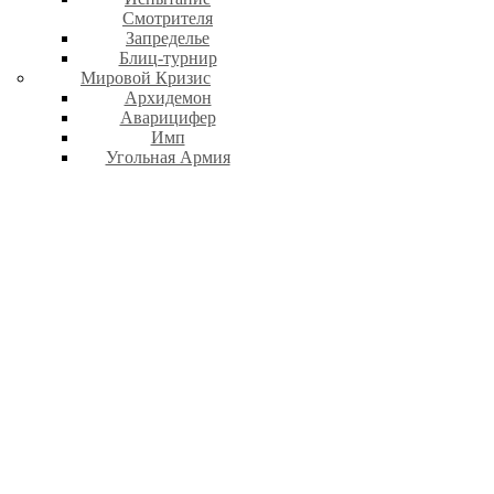
Смотрителя
Запределье
Блиц-турнир
Мировой Кризис
Архидемон
Аварицифер
Имп
Угольная Армия