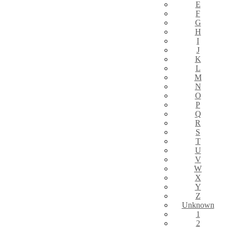
E
F
G
H
I
J
K
L
M
N
O
P
Q
R
S
T
U
V
W
X
Y
Z
Unknown
1
2