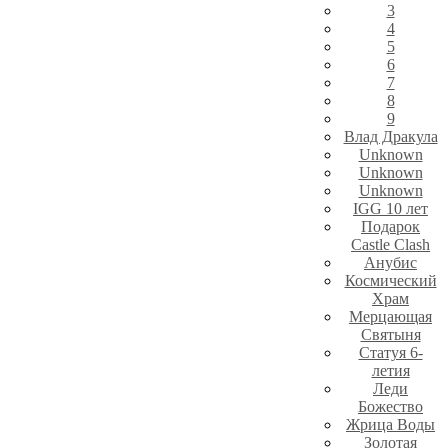
3
4
5
6
7
8
9
Влад Дракула
Unknown
Unknown
Unknown
IGG 10 лет
Подарок
Castle Clash
Анубис
Космический
Храм
Мерцающая
Святыня
Статуя 6-
летия
Леди
Божество
Жрица Воды
Золотая