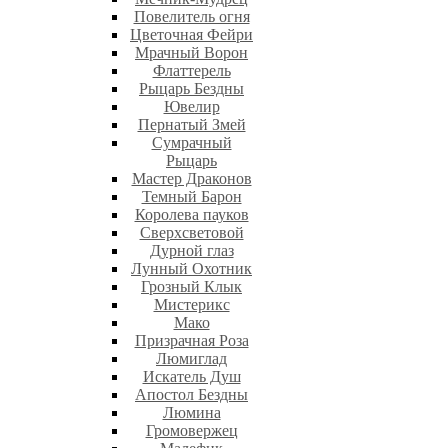
Повелитель огня
Цветочная Фейри
Мрачный Ворон
Флаттерель
Рыцарь Бездны
Ювелир
Пернатый Змей
Сумрачный
Рыцарь
Мастер Драконов
Темный Барон
Королева пауков
Сверхсветовой
Дурной глаз
Лунный Охотник
Грозный Клык
Мистерикс
Мако
Призрачная Роза
Люмиглад
Искатель Душ
Апостол Бездны
Люмина
Громовержец