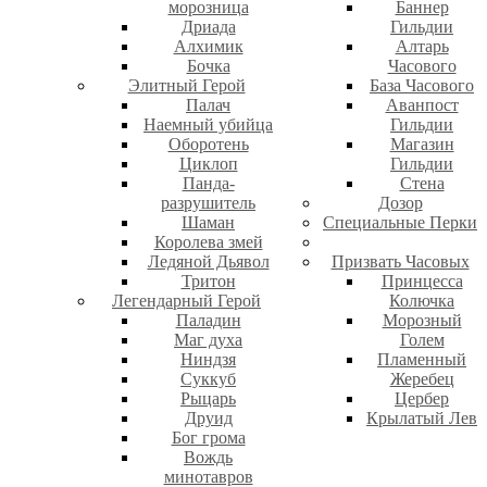
морозница
Баннер
Дриада
Гильдии
Алхимик
Алтарь
Бочка
Часового
Элитный Герой
База Часового
Палач
Аванпост
Наемный убийца
Гильдии
Оборотень
Магазин
Циклоп
Гильдии
Панда-
Стена
разрушитель
Дозор
Шаман
Специальные Перки
Королева змей
Ледяной Дьявол
Призвать Часовых
Тритон
Принцесса
Легендарный Герой
Колючка
Паладин
Морозный
Маг духа
Голем
Ниндзя
Пламенный
Суккуб
Жеребец
Рыцарь
Цербер
Друид
Крылатый Лев
Бог грома
Вождь
минотавров