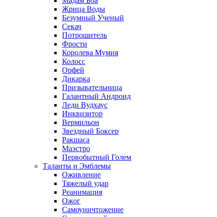
Мадам Боа
Жрица Воды
Безумный Ученый
Секач
Потрошитель
Фрости
Королева Мумия
Колосс
Орфей
Дикарка
Призывательница
Галантный Андроид
Леди Вудхаус
Инквизитор
Вермильон
Звездный Боксер
Ракшаса
Маэстро
Первобытный Голем
Таланты и Эмблемы
Оживление
Тяжелый удар
Реанимация
Ожог
Самоуничтожение