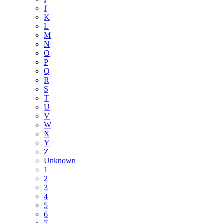
J
K
L
M
N
O
P
Q
R
S
T
U
V
W
X
Y
Z
Unknown
1
2
3
4
5
6