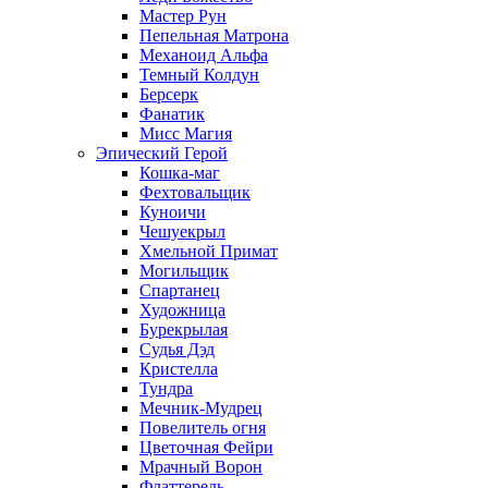
Мастер Рун
Пепельная Матрона
Механоид Альфа
Темный Колдун
Берсерк
Фанатик
Мисс Магия
Эпический Герой
Кошка-маг
Фехтовальщик
Куноичи
Чешуекрыл
Хмельной Примат
Могильщик
Спартанец
Художница
Бурекрылая
Судья Дэд
Кристелла
Тундра
Мечник-Мудрец
Повелитель огня
Цветочная Фейри
Мрачный Ворон
Флаттерель