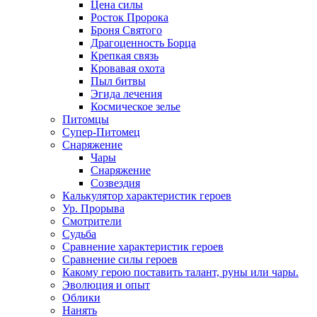
Цена силы
Росток Пророка
Броня Святого
Драгоценность Борца
Крепкая связь
Кровавая охота
Пыл битвы
Эгида лечения
Космическое зелье
Питомцы
Супер-Питомец
Снаряжение
Чары
Снаряжение
Созвездия
Калькулятор характеристик героев
Ур. Прорыва
Смотрители
Судьба
Сравнение характеристик героев
Сравнение силы героев
Какому герою поставить талант, руны или чары.
Эволюция и опыт
Облики
Нанять