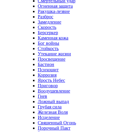
Смертельный удар
Огненная защита
Ракушка-лезвие
Разброс
Замедление
Скорость
Берсеркер
Каменная кожа
Бог войны
Стойкость
Утекание жизни
Просвещение
Бастион
Психощит
Коррозия
Ярость Небес
Приговор
Воодушевление
Гнев
Ложный выпад
Грубая сила
Железная Воля
Исцеление
Священный Огонь
Порочный Пакт