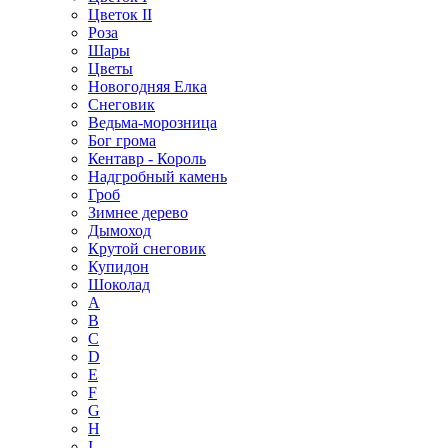
Цветок II
Роза
Шары
Цветы
Новогодняя Елка
Снеговик
Ведьма-морозница
Бог грома
Кентавр - Король
Надгробный камень
Гроб
Зимнее дерево
Дымоход
Крутой снеговик
Купидон
Шоколад
A
B
C
D
E
F
G
H
I