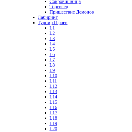
Сокровищница
Торговец
Пришествие Демонов
Лабиринт
Турнир Героев
L1
L2
L3
L4
L5
L6
L7
L8
L9
L10
L11
L12
L13
L14
L15
L16
L17
L18
L19
L20