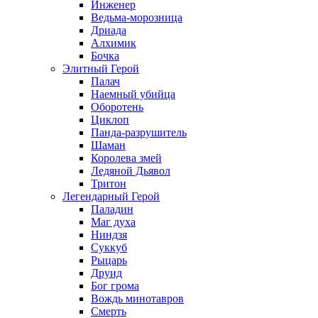
Инженер
Ведьма-морозница
Дриада
Алхимик
Бочка
Элитный Герой
Палач
Наемный убийца
Оборотень
Циклоп
Панда-разрушитель
Шаман
Королева змей
Ледяной Дьявол
Тритон
Легендарный Герой
Паладин
Маг духа
Ниндзя
Суккуб
Рыцарь
Друид
Бог грома
Вождь минотавров
Смерть