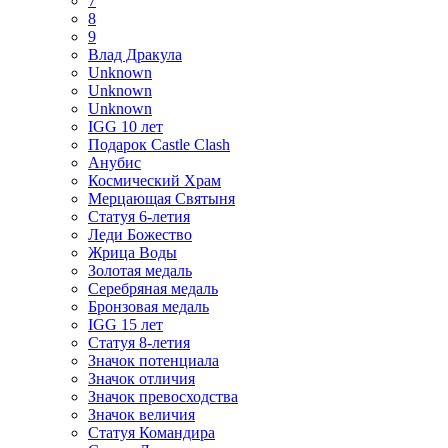
7
8
9
Влад Дракула
Unknown
Unknown
Unknown
IGG 10 лет
Подарок Castle Clash
Анубис
Космический Храм
Мерцающая Святыня
Статуя 6-летия
Леди Божество
Жрица Воды
Золотая медаль
Серебряная медаль
Бронзовая медаль
IGG 15 лет
Статуя 8-летия
Значок потенциала
Значок отличия
Значок превосходства
Значок величия
Статуя Командира