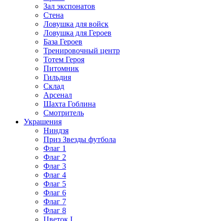
Зал экспонатов
Стена
Ловушка для войск
Ловушка для Героев
База Героев
Тренировочный центр
Тотем Героя
Питомник
Гильдия
Склад
Арсенал
Шахта Гоблина
Смотритель
Украшения
Ниндзя
Приз Звезды футбола
Флаг 1
Флаг 2
Флаг 3
Флаг 4
Флаг 5
Флаг 6
Флаг 7
Флаг 8
Цветок I