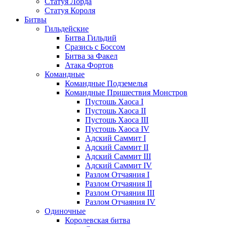
Статуя Лорда
Статуя Короля
Битвы
Гильдейские
Битва Гильдий
Сразись с Боссом
Битва за Факел
Атака Фортов
Командные
Командные Подземелья
Командные Пришествия Монстров
Пустошь Хаоса I
Пустошь Хаоса II
Пустошь Хаоса III
Пустошь Хаоса IV
Адский Саммит I
Адский Саммит II
Адский Саммит III
Адский Саммит IV
Разлом Отчаяния I
Разлом Отчаяния II
Разлом Отчаяния III
Разлом Отчаяния IV
Одиночные
Королевская битва