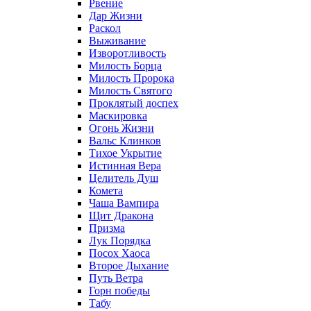
Рвение
Дар Жизни
Раскол
Выживание
Изворотливость
Милость Борца
Милость Пророка
Милость Святого
Проклятый доспех
Маскировка
Огонь Жизни
Вальс Клинков
Тихое Укрытие
Истинная Вера
Целитель Душ
Комета
Чаша Вампира
Щит Дракона
Призма
Лук Порядка
Посох Хаоса
Второе Дыхание
Путь Ветра
Горн победы
Табу