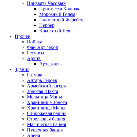
Призвать Часовых
Принцесса Колючка
Морозный Голем
Пламенный Жеребец
Цербер
Крылатый Лев
Прочее
Войска
Фан Арт героя
Ресурсы
Архив
Артефакты
Здания
Ратуша
Алтарь Героев
Армейский лагерь
Золотая Шахта
Мельница Маны
Хранилище Золота
Хранилище Маны
Сторожевая башня
Стрелковая башня
Магическая башня
Пушечная башня
Арена