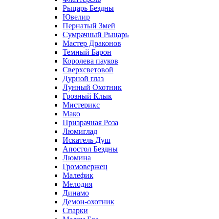
Рыцарь Бездны
Ювелир
Пернатый Змей
Сумрачный Рыцарь
Мастер Драконов
Темный Барон
Королева пауков
Сверхсветовой
Дурной глаз
Лунный Охотник
Грозный Клык
Мистерикс
Мако
Призрачная Роза
Люмиглад
Искатель Душ
Апостол Бездны
Люмина
Громовержец
Малефик
Мелодия
Динамо
Демон-охотник
Спарки