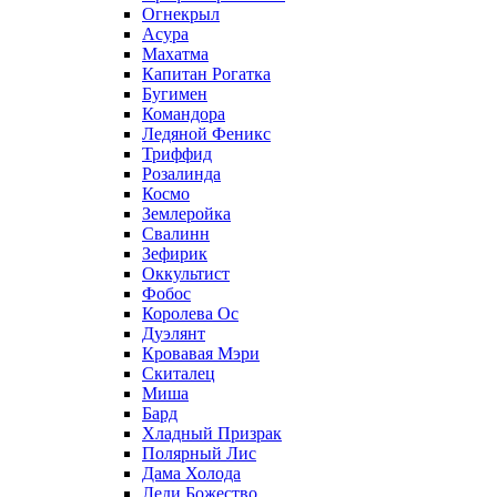
Огнекрыл
Асура
Махатма
Капитан Рогатка
Бугимен
Командора
Ледяной Феникс
Триффид
Розалинда
Космо
Землеройка
Свалинн
Зефирик
Оккультист
Фобос
Королева Ос
Дуэлянт
Кровавая Мэри
Скиталец
Миша
Бард
Хладный Призрак
Полярный Лис
Дама Холода
Леди Божество