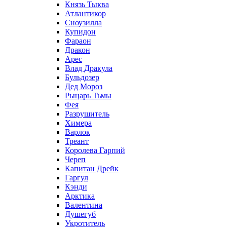
Князь Тыква
Атлантикор
Сноузилла
Купидон
Фараон
Дракон
Арес
Влад Дракула
Бульдозер
Дед Мороз
Рыцарь Тьмы
Фея
Разрушитель
Химера
Варлок
Треант
Королева Гарпий
Череп
Капитан Дрейк
Гаргул
Кэнди
Арктика
Валентина
Душегуб
Укротитель