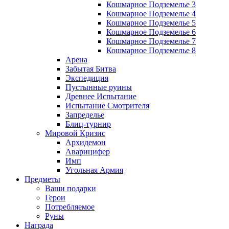
Кошмарное Подземелье 3
Кошмарное Подземелье 4
Кошмарное Подземелье 5
Кошмарное Подземелье 6
Кошмарное Подземелье 7
Кошмарное Подземелье 8
Арена
Забытая Битва
Экспедиция
Пустынные руины
Древнее Испытание
Испытание Смотрителя
Запределье
Блиц-турнир
Мировой Кризис
Архидемон
Аварицифер
Имп
Угольная Армия
Предметы
Ваши подарки
Герои
Потребляемое
Руны
Награда