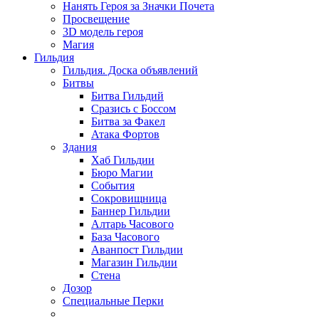
Нанять Героя за Значки Почета
Просвещение
3D модель героя
Магия
Гильдия
Гильдия. Доска объявлений
Битвы
Битва Гильдий
Сразись с Боссом
Битва за Факел
Атака Фортов
Здания
Хаб Гильдии
Бюро Магии
События
Сокровищница
Баннер Гильдии
Алтарь Часового
База Часового
Аванпост Гильдии
Магазин Гильдии
Стена
Дозор
Специальные Перки