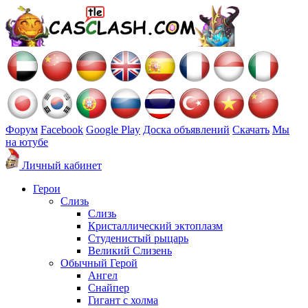
Форум
Facebook
Google Play
Доска объявлений
Скачать
Мы
на ютубе
Личный кабинет
Герои
Слизь
Слизь
Кристаллический эктоплазм
Студенистый рыцарь
Великий Слизень
Обычный Герой
Ангел
Снайпер
Гигант с холма