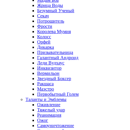
Мадам Боа
Жрица Воды
Безумный Ученый
Секач
Потрошитель
Фрости
Королева Мумия
Колосс
Орфей
Дикарка
Призывательница
Галантный Андроид
Леди Вудхаус
Инквизитор
Вермильон
Звездный Боксер
Ракшаса
Маэстро
Первобытный Голем
Таланты и Эмблемы
Оживление
Тяжелый удар
Реанимация
Ожог
Самоуничтожение