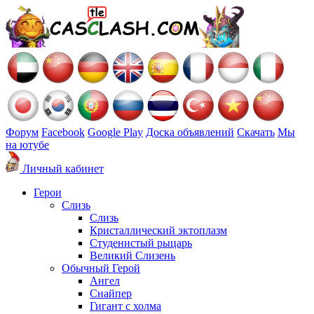
Форум
Facebook
Google Play
Доска объявлений
Скачать
Мы
на ютубе
Личный кабинет
Герои
Слизь
Слизь
Кристаллический эктоплазм
Студенистый рыцарь
Великий Слизень
Обычный Герой
Ангел
Снайпер
Гигант с холма