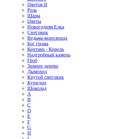
Цветок II
Роза
Шары
Цветы
Новогодняя Елка
Снеговик
Ведьма-морозница
Бог грома
Кентавр - Король
Надгробный камень
Гроб
Зимнее дерево
Дымоход
Крутой снеговик
Купидон
Шоколад
A
B
C
D
E
F
G
H
I