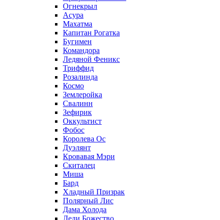
Огнекрыл
Асура
Махатма
Капитан Рогатка
Бугимен
Командора
Ледяной Феникс
Триффид
Розалинда
Космо
Землеройка
Свалинн
Зефирик
Оккультист
Фобос
Королева Ос
Дуэлянт
Кровавая Мэри
Скиталец
Миша
Бард
Хладный Призрак
Полярный Лис
Дама Холода
Леди Божество