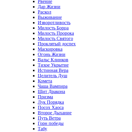
Рвение
Дар Жизни
Раскол
Выживание
Изворотливость
Милость Борца
Милость Пророка
Милость Святого
Проклятый доспех
Маскировка
Огонь Жизни
Вальс Клинков
Тихое Укрытие
Истинная Вера
Целитель Душ
Комета
Чаша Вампира
Щит Дракона
Призма
Лук Порядка
Посох Хаоса
Второе Дыхание
Путь Ветра
Горн победы
Табу