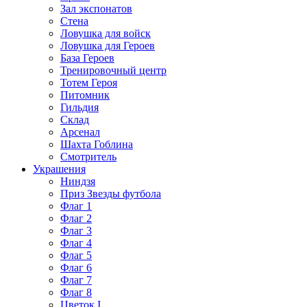
Зал экспонатов
Стена
Ловушка для войск
Ловушка для Героев
База Героев
Тренировочный центр
Тотем Героя
Питомник
Гильдия
Склад
Арсенал
Шахта Гоблина
Смотритель
Украшения
Ниндзя
Приз Звезды футбола
Флаг 1
Флаг 2
Флаг 3
Флаг 4
Флаг 5
Флаг 6
Флаг 7
Флаг 8
Цветок I