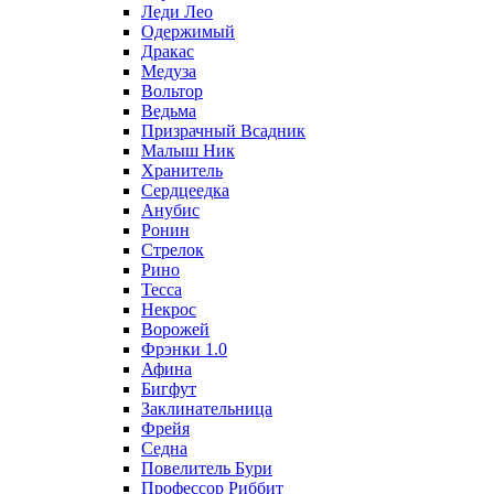
Леди Лео
Одержимый
Дракас
Медуза
Вольтор
Ведьма
Призрачный Всадник
Малыш Ник
Хранитель
Сердцеедка
Анубис
Ронин
Стрелок
Рино
Тесса
Некрос
Ворожей
Фрэнки 1.0
Афина
Бигфут
Заклинательница
Фрейя
Седна
Повелитель Бури
Профеcсор Риббит