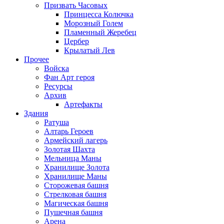
Призвать Часовых
Принцесса Колючка
Морозный Голем
Пламенный Жеребец
Цербер
Крылатый Лев
Прочее
Войска
Фан Арт героя
Ресурсы
Архив
Артефакты
Здания
Ратуша
Алтарь Героев
Армейский лагерь
Золотая Шахта
Мельница Маны
Хранилище Золота
Хранилище Маны
Сторожевая башня
Стрелковая башня
Магическая башня
Пушечная башня
Арена