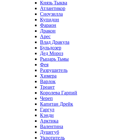
Князь Тыква
Атлантикор
Сноузилла
Купидон
Фараон
Дракон
Арес
Влад Дракула
Бульдозер
Дед Мороз
Рыцарь Тьмы
Фея
Разрушитель
Химера
Варлок
Треант
Королева Гарпий
Череп
Капитан Дрейк
Гаргул
Кэнди
Арктика
Валентина
Душегуб
Укротитель