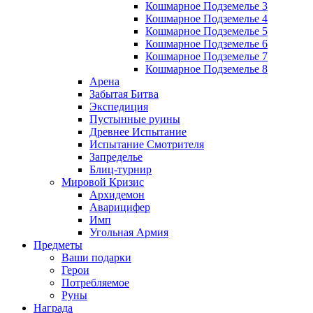
Кошмарное Подземелье 3
Кошмарное Подземелье 4
Кошмарное Подземелье 5
Кошмарное Подземелье 6
Кошмарное Подземелье 7
Кошмарное Подземелье 8
Арена
Забытая Битва
Экспедиция
Пустынные руины
Древнее Испытание
Испытание Смотрителя
Запределье
Блиц-турнир
Мировой Кризис
Архидемон
Аварицифер
Имп
Угольная Армия
Предметы
Ваши подарки
Герои
Потребляемое
Руны
Награда