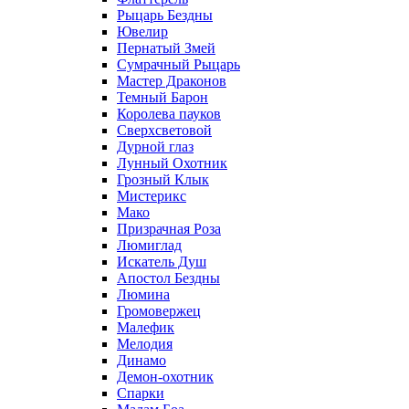
Рыцарь Бездны
Ювелир
Пернатый Змей
Сумрачный Рыцарь
Мастер Драконов
Темный Барон
Королева пауков
Сверхсветовой
Дурной глаз
Лунный Охотник
Грозный Клык
Мистерикс
Мако
Призрачная Роза
Люмиглад
Искатель Душ
Апостол Бездны
Люмина
Громовержец
Малефик
Мелодия
Динамо
Демон-охотник
Спарки