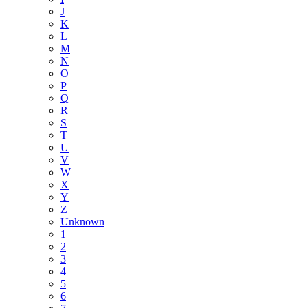
J
K
L
M
N
O
P
Q
R
S
T
U
V
W
X
Y
Z
Unknown
1
2
3
4
5
6