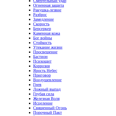
Смертельный удар
Огненная защита
Ракушка-лезвие
Разброс
Замедление
Скорость
Берсеркер
Каменная кожа
Бог войны
Стойкость
Утекание жизни
Просвещение
Бастион
Психощит
Коррозия
Ярость Небес
Приговор
Воодушевление
Гнев
Ложный выпад
Грубая сила
Железная Воля
Исцеление
Священный Огонь
Порочный Пакт