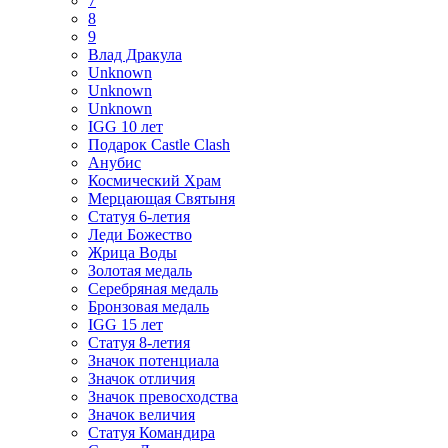
7
8
9
Влад Дракула
Unknown
Unknown
Unknown
IGG 10 лет
Подарок Castle Clash
Анубис
Космический Храм
Мерцающая Святыня
Статуя 6-летия
Леди Божество
Жрица Воды
Золотая медаль
Серебряная медаль
Бронзовая медаль
IGG 15 лет
Статуя 8-летия
Значок потенциала
Значок отличия
Значок превосходства
Значок величия
Статуя Командира