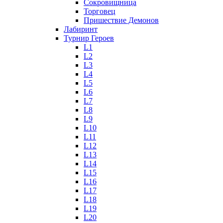
Сокровищница
Торговец
Пришествие Демонов
Лабиринт
Турнир Героев
L1
L2
L3
L4
L5
L6
L7
L8
L9
L10
L11
L12
L13
L14
L15
L16
L17
L18
L19
L20