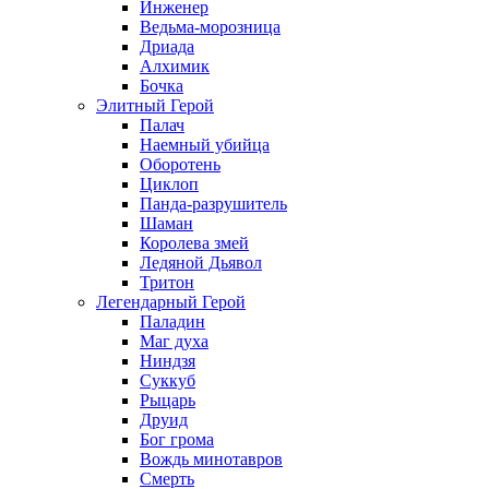
Инженер
Ведьма-морозница
Дриада
Алхимик
Бочка
Элитный Герой
Палач
Наемный убийца
Оборотень
Циклоп
Панда-разрушитель
Шаман
Королева змей
Ледяной Дьявол
Тритон
Легендарный Герой
Паладин
Маг духа
Ниндзя
Суккуб
Рыцарь
Друид
Бог грома
Вождь минотавров
Смерть