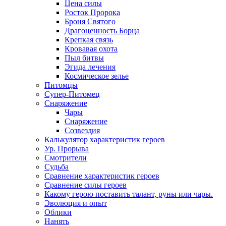
Цена силы
Росток Пророка
Броня Святого
Драгоценность Борца
Крепкая связь
Кровавая охота
Пыл битвы
Эгида лечения
Космическое зелье
Питомцы
Супер-Питомец
Снаряжение
Чары
Снаряжение
Созвездия
Калькулятор характеристик героев
Ур. Прорыва
Смотрители
Судьба
Сравнение характеристик героев
Сравнение силы героев
Какому герою поставить талант, руны или чары.
Эволюция и опыт
Облики
Нанять