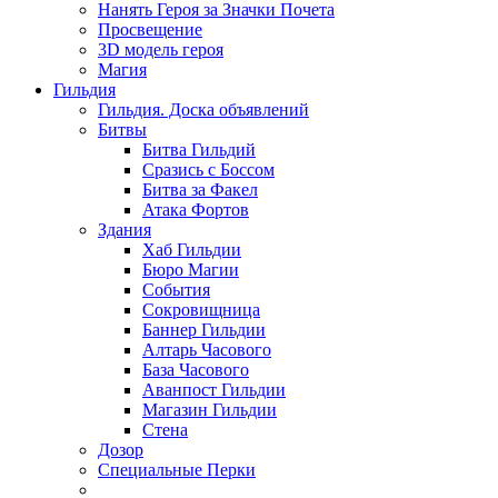
Нанять Героя за Значки Почета
Просвещение
3D модель героя
Магия
Гильдия
Гильдия. Доска объявлений
Битвы
Битва Гильдий
Сразись с Боссом
Битва за Факел
Атака Фортов
Здания
Хаб Гильдии
Бюро Магии
События
Сокровищница
Баннер Гильдии
Алтарь Часового
База Часового
Аванпост Гильдии
Магазин Гильдии
Стена
Дозор
Специальные Перки