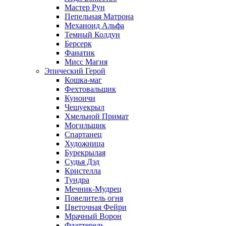
Мастер Рун
Пепельная Матрона
Механоид Альфа
Темный Колдун
Берсерк
Фанатик
Мисс Магия
Эпический Герой
Кошка-маг
Фехтовальщик
Куноичи
Чешуекрыл
Хмельной Примат
Могильщик
Спартанец
Художница
Бурекрылая
Судья Дэд
Кристелла
Тундра
Мечник-Мудрец
Повелитель огня
Цветочная Фейри
Мрачный Ворон
Флаттерель