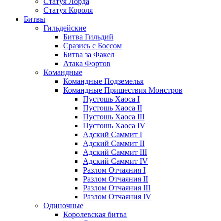
Статуя Лорда
Статуя Короля
Битвы
Гильдейские
Битва Гильдий
Сразись с Боссом
Битва за Факел
Атака Фортов
Командные
Командные Подземелья
Командные Пришествия Монстров
Пустошь Хаоса I
Пустошь Хаоса II
Пустошь Хаоса III
Пустошь Хаоса IV
Адский Саммит I
Адский Саммит II
Адский Саммит III
Адский Саммит IV
Разлом Отчаяния I
Разлом Отчаяния II
Разлом Отчаяния III
Разлом Отчаяния IV
Одиночные
Королевская битва