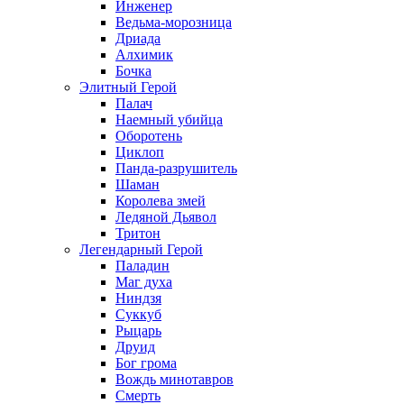
Инженер
Ведьма-морозница
Дриада
Алхимик
Бочка
Элитный Герой
Палач
Наемный убийца
Оборотень
Циклоп
Панда-разрушитель
Шаман
Королева змей
Ледяной Дьявол
Тритон
Легендарный Герой
Паладин
Маг духа
Ниндзя
Суккуб
Рыцарь
Друид
Бог грома
Вождь минотавров
Смерть