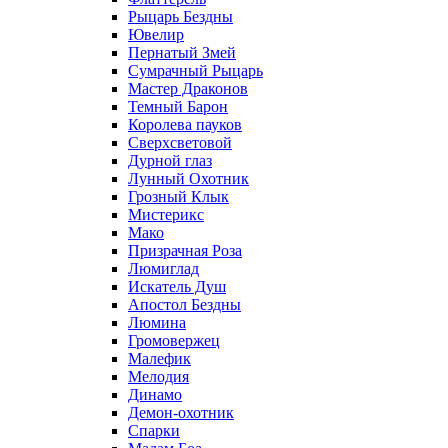
Рыцарь Бездны
Ювелир
Пернатый Змей
Сумрачный Рыцарь
Мастер Драконов
Темный Барон
Королева пауков
Сверхсветовой
Дурной глаз
Лунный Охотник
Грозный Клык
Мистерикс
Мако
Призрачная Роза
Люмиглад
Искатель Душ
Апостол Бездны
Люмина
Громовержец
Малефик
Мелодия
Динамо
Демон-охотник
Спарки