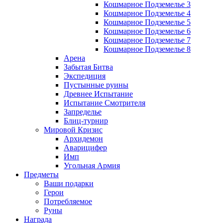
Кошмарное Подземелье 3
Кошмарное Подземелье 4
Кошмарное Подземелье 5
Кошмарное Подземелье 6
Кошмарное Подземелье 7
Кошмарное Подземелье 8
Арена
Забытая Битва
Экспедиция
Пустынные руины
Древнее Испытание
Испытание Смотрителя
Запределье
Блиц-турнир
Мировой Кризис
Архидемон
Аварицифер
Имп
Угольная Армия
Предметы
Ваши подарки
Герои
Потребляемое
Руны
Награда