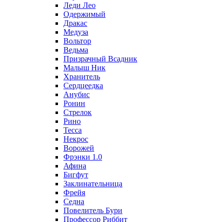
Леди Лео
Одержимый
Дракас
Медуза
Вольтор
Ведьма
Призрачный Всадник
Малыш Ник
Хранитель
Сердцеедка
Анубис
Ронин
Стрелок
Рино
Тесса
Некрос
Ворожей
Фрэнки 1.0
Афина
Бигфут
Заклинательница
Фрейя
Седна
Повелитель Бури
Профеcсор Риббит