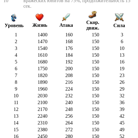
10
вражеских юнитов на 75%, продолжительность 15
сек.
Скор.
Жизнь
Атака
Сила
Уровень
движ.
1
1400
160
150
3
2
1470
168
150
6
3
1540
176
150
10
4
1610
184
150
13
5
1680
192
150
16
6
1750
200
150
19
7
1820
208
150
23
8
1890
216
150
26
9
1960
224
150
29
10
2030
232
150
32
11
2100
240
150
36
12
2170
248
150
39
13
2240
256
150
42
14
2310
264
150
45
15
2380
272
150
49
16
2450
280
150
52