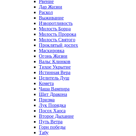
Рвение
Дар Жизни
Раскол
Выживание
Изворотливость
Милость Борца
Милость Пророка
Милость Святого
Проклятый доспех
Маскировка
Огонь Жизни
Вальс Клинков
Тихое Укрытие
Истинная Вера
Целитель Душ
Комета
Чаша Вампира
Щит Дракона
Призма
Лук Порядка
Посох Хаоса
Второе Дыхание
Путь Ветра
Горн победы
Табу