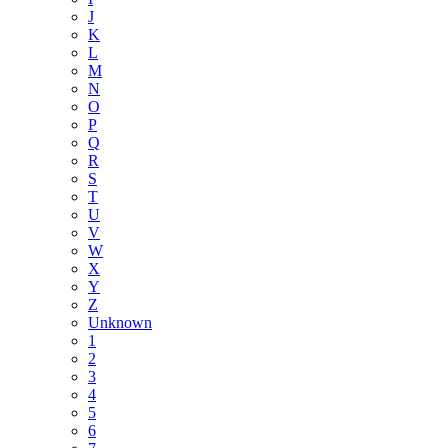
J
K
L
M
N
O
P
Q
R
S
T
U
V
W
X
Y
Z
Unknown
1
2
3
4
5
6