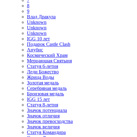
7
8
9
Влад Дракула
Unknown
Unknown
Unknown
IGG 10 лет
Подарок Castle Clash
Анубис
Космический Храм
Мерцающая Святыня
Статуя 6-летия
Леди Божество
Жрица Воды
Золотая медаль
Серебряная медаль
Бронзовая медаль
IGG 15 лет
Статуя 8-летия
Значок потенциала
Значок отличия
Значок превосходства
Значок величия
Статуя Командира