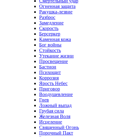
Смертельный удар
Огненная защита
Ракушка-лезвие
Разброс
Замедление
Скорость
Берсеркер
Каменная кожа
Бог войны
Стойкость
Утекание жизни
Просвещение
Бастион
Психощит
Коррозия
Ярость Небес
Приговор
Воодушевление
Гнев
Ложный выпад
Грубая сила
Железная Воля
Исцеление
Священный Огонь
Порочный Пакт