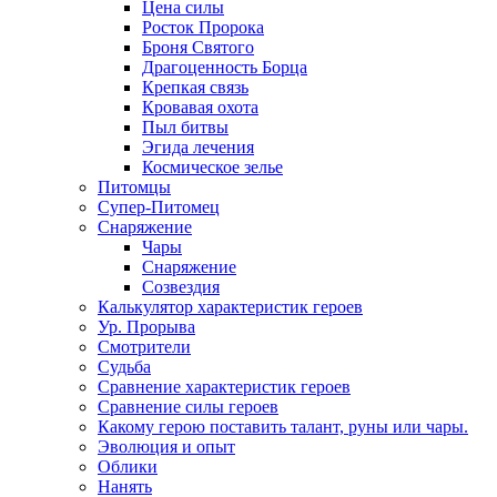
Цена силы
Росток Пророка
Броня Святого
Драгоценность Борца
Крепкая связь
Кровавая охота
Пыл битвы
Эгида лечения
Космическое зелье
Питомцы
Супер-Питомец
Снаряжение
Чары
Снаряжение
Созвездия
Калькулятор характеристик героев
Ур. Прорыва
Смотрители
Судьба
Сравнение характеристик героев
Сравнение силы героев
Какому герою поставить талант, руны или чары.
Эволюция и опыт
Облики
Нанять