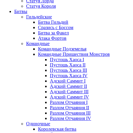
Статуя Лорда
Статуя Короля
Битвы
Гильдейские
Битва Гильдий
Сразись с Боссом
Битва за Факел
Атака Фортов
Командные
Командные Подземелья
Командные Пришествия Монстров
Пустошь Хаоса I
Пустошь Хаоса II
Пустошь Хаоса III
Пустошь Хаоса IV
Адский Саммит I
Адский Саммит II
Адский Саммит III
Адский Саммит IV
Разлом Отчаяния I
Разлом Отчаяния II
Разлом Отчаяния III
Разлом Отчаяния IV
Одиночные
Королевская битва