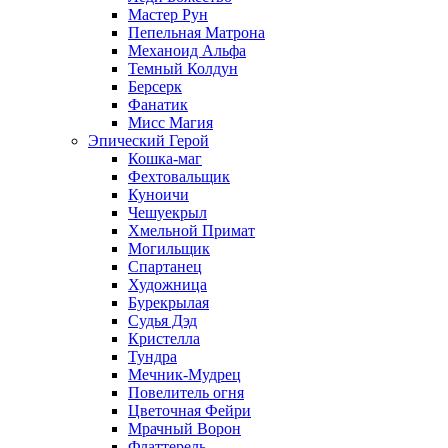
Мастер Рун
Пепельная Матрона
Механоид Альфа
Темный Колдун
Берсерк
Фанатик
Мисс Магия
Эпический Герой
Кошка-маг
Фехтовальщик
Куноичи
Чешуекрыл
Хмельной Примат
Могильщик
Спартанец
Художница
Бурекрылая
Судья Дэд
Кристелла
Тундра
Мечник-Мудрец
Повелитель огня
Цветочная Фейри
Мрачный Ворон
Флаттерель