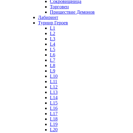
Сокровищница
Торговец
Пришествие Демонов
Лабиринт
Турнир Героев
L1
L2
L3
L4
L5
L6
L7
L8
L9
L10
L11
L12
L13
L14
L15
L16
L17
L18
L19
L20