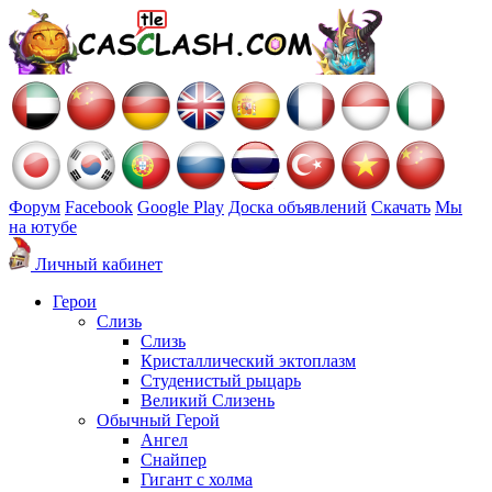
Форум
Facebook
Google Play
Доска объявлений
Скачать
Мы
на ютубе
Личный кабинет
Герои
Слизь
Слизь
Кристаллический эктоплазм
Студенистый рыцарь
Великий Слизень
Обычный Герой
Ангел
Снайпер
Гигант с холма