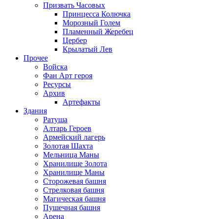
Призвать Часовых
Принцесса Колючка
Морозный Голем
Пламенный Жеребец
Цербер
Крылатый Лев
Прочее
Войска
Фан Арт героя
Ресурсы
Архив
Артефакты
Здания
Ратуша
Алтарь Героев
Армейский лагерь
Золотая Шахта
Мельница Маны
Хранилище Золота
Хранилище Маны
Сторожевая башня
Стрелковая башня
Магическая башня
Пушечная башня
Арена