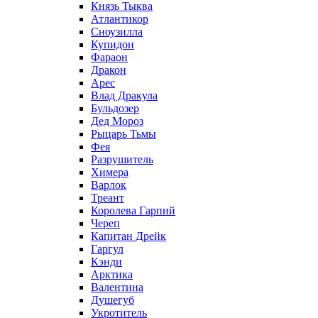
Князь Тыква
Атлантикор
Сноузилла
Купидон
Фараон
Дракон
Арес
Влад Дракула
Бульдозер
Дед Мороз
Рыцарь Тьмы
Фея
Разрушитель
Химера
Варлок
Треант
Королева Гарпий
Череп
Капитан Дрейк
Гаргул
Кэнди
Арктика
Валентина
Душегуб
Укротитель