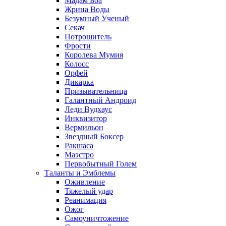
Мадам Боа
Жрица Воды
Безумный Ученый
Секач
Потрошитель
Фрости
Королева Мумия
Колосс
Орфей
Дикарка
Призывательница
Галантный Андроид
Леди Вудхаус
Инквизитор
Вермильон
Звездный Боксер
Ракшаса
Маэстро
Первобытный Голем
Таланты и Эмблемы
Оживление
Тяжелый удар
Реанимация
Ожог
Самоуничтожение