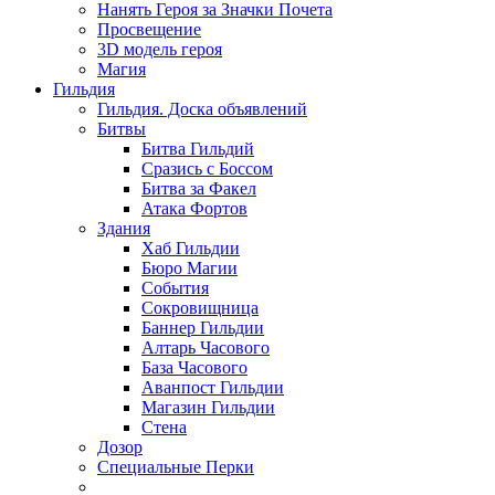
Нанять Героя за Значки Почета
Просвещение
3D модель героя
Магия
Гильдия
Гильдия. Доска объявлений
Битвы
Битва Гильдий
Сразись с Боссом
Битва за Факел
Атака Фортов
Здания
Хаб Гильдии
Бюро Магии
События
Сокровищница
Баннер Гильдии
Алтарь Часового
База Часового
Аванпост Гильдии
Магазин Гильдии
Стена
Дозор
Специальные Перки