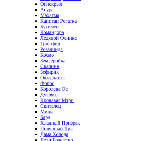
Огнекрыл
Асура
Махатма
Капитан Рогатка
Бугимен
Командора
Ледяной Феникс
Триффид
Розалинда
Космо
Землеройка
Свалинн
Зефирик
Оккультист
Фобос
Королева Ос
Дуэлянт
Кровавая Мэри
Скиталец
Миша
Бард
Хладный Призрак
Полярный Лис
Дама Холода
Леди Божество