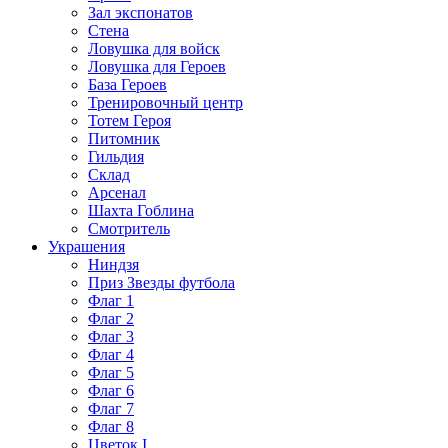
Зал экспонатов
Стена
Ловушка для войск
Ловушка для Героев
База Героев
Тренировочный центр
Тотем Героя
Питомник
Гильдия
Склад
Арсенал
Шахта Гоблина
Смотритель
Украшения
Ниндзя
Приз Звезды футбола
Флаг 1
Флаг 2
Флаг 3
Флаг 4
Флаг 5
Флаг 6
Флаг 7
Флаг 8
Цветок I