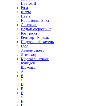
Цветок II
Роза
Шары
Цветы
Новогодняя Елка
Снеговик
Ведьма-морозница
Бог грома
Кентавр - Король
Надгробный камень
Гроб
Зимнее дерево
Дымоход
Крутой снеговик
Купидон
Шоколад
A
B
C
D
E
F
G
H
I