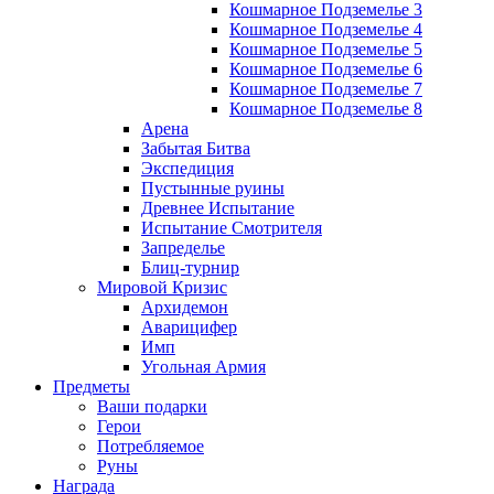
Кошмарное Подземелье 3
Кошмарное Подземелье 4
Кошмарное Подземелье 5
Кошмарное Подземелье 6
Кошмарное Подземелье 7
Кошмарное Подземелье 8
Арена
Забытая Битва
Экспедиция
Пустынные руины
Древнее Испытание
Испытание Смотрителя
Запределье
Блиц-турнир
Мировой Кризис
Архидемон
Аварицифер
Имп
Угольная Армия
Предметы
Ваши подарки
Герои
Потребляемое
Руны
Награда