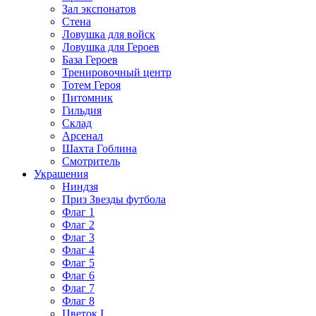
Зал экспонатов
Стена
Ловушка для войск
Ловушка для Героев
База Героев
Тренировочный центр
Тотем Героя
Питомник
Гильдия
Склад
Арсенал
Шахта Гоблина
Смотритель
Украшения
Ниндзя
Приз Звезды футбола
Флаг 1
Флаг 2
Флаг 3
Флаг 4
Флаг 5
Флаг 6
Флаг 7
Флаг 8
Цветок I