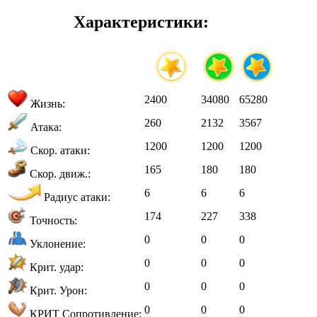
Характеристики:
2400
34080
65280
Жизнь:
260
2132
3567
Атака:
1200
1200
1200
Скор. атаки:
165
180
180
Скор. движ.:
6
6
6
Радиус атаки:
174
227
338
Точность:
0
0
0
Уклонение:
0
0
0
Крит. удар:
0
0
0
Крит. Урон:
0
0
0
КРИТ Сопротивление: