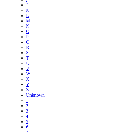
J
K
L
M
N
O
P
Q
R
S
T
U
V
W
X
Y
Z
Unknown
1
2
3
4
5
6