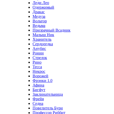
Леди Лео
Одержимый
Дракас
Медуза
Вольтор
Ведьма
Призрачный Всадник
Малыш Ник
Хранитель
Сердцеедка
Анубис
Ронин
Стрелок
Рино
Тесса
Некрос
Ворожей
Фрэнки 1.0
Афина
Бигфут
Заклинательница
Фрейя
Седна
Повелитель Бури
Профеcсор Риббит