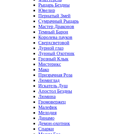
Рыцарь Бездны
Ювелир
Пернатый Змей
Сумрачный Рыцарь
Мастер Драконов
Темный Барон
Королева пауков
Сверхсветовой
Дурной глаз
Лунный Охотник
Грозный Клык
Мистерикс
Мако
Призрачная Роза
Люмиглад
Искатель Душ
Апостол Бездны
Люмина
Громовержец
Малефик
Мелодия
Динамо
Демон-охотник
Спарки