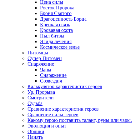
Цена силы
Росток Пророка
Броня Святого
Драгоценность Борца
Крепкая связь
Кровавая охота
Пыл битвы
Эгида лечения
Космическое зелье
Питомцы
Супер-Питомец
Снаряжение
Чары
Снаряжение
Созвездия
Калькулятор характеристик героев
Ур. Прорыва
Смотрители
Судьба
Сравнение характеристик героев
Сравнение силы героев
Какому герою поставить талант, руны или чары.
Эволюция и опыт
Облики
Нанять