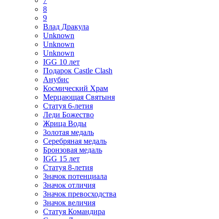
7
8
9
Влад Дракула
Unknown
Unknown
Unknown
IGG 10 лет
Подарок Castle Clash
Анубис
Космический Храм
Мерцающая Святыня
Статуя 6-летия
Леди Божество
Жрица Воды
Золотая медаль
Серебряная медаль
Бронзовая медаль
IGG 15 лет
Статуя 8-летия
Значок потенциала
Значок отличия
Значок превосходства
Значок величия
Статуя Командира