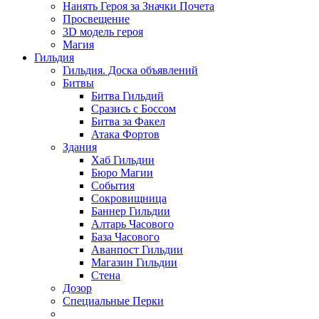
Нанять Героя за Значки Почета
Просвещение
3D модель героя
Магия
Гильдия
Гильдия. Доска объявлений
Битвы
Битва Гильдий
Сразись с Боссом
Битва за Факел
Атака Фортов
Здания
Хаб Гильдии
Бюро Магии
События
Сокровищница
Баннер Гильдии
Алтарь Часового
База Часового
Аванпост Гильдии
Магазин Гильдии
Стена
Дозор
Специальные Перки