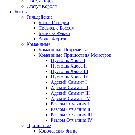
Статуя Лорда
Статуя Короля
Битвы
Гильдейские
Битва Гильдий
Сразись с Боссом
Битва за Факел
Атака Фортов
Командные
Командные Подземелья
Командные Пришествия Монстров
Пустошь Хаоса I
Пустошь Хаоса II
Пустошь Хаоса III
Пустошь Хаоса IV
Адский Саммит I
Адский Саммит II
Адский Саммит III
Адский Саммит IV
Разлом Отчаяния I
Разлом Отчаяния II
Разлом Отчаяния III
Разлом Отчаяния IV
Одиночные
Королевская битва