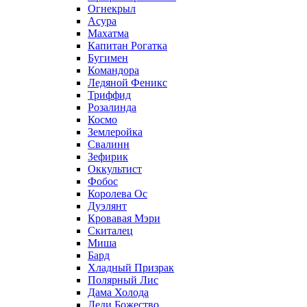
Огнекрыл
Асура
Махатма
Капитан Рогатка
Бугимен
Командора
Ледяной Феникс
Триффид
Розалинда
Космо
Землеройка
Свалинн
Зефирик
Оккультист
Фобос
Королева Ос
Дуэлянт
Кровавая Мэри
Скиталец
Миша
Бард
Хладный Призрак
Полярный Лис
Дама Холода
Леди Божество