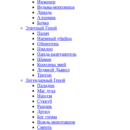
Инженер
Ведьма-морозница
Дриада
Алхимик
Бочка
Элитный Герой
Палач
Наемный убийца
Оборотень
Циклоп
Панда-разрушитель
Шаман
Королева змей
Ледяной Дьявол
Тритон
Легендарный Герой
Паладин
Маг духа
Ниндзя
Суккуб
Рыцарь
Друид
Бог грома
Вождь минотавров
Смерть