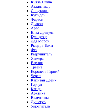
Князь Тыква
Атлантикор
Сноузилла
Купидон
Фараон
Дракон
Арес
Влад Дракула
Бульдозер
Дед Мороз
Рыцарь Тьмы
Фея
Разрушитель
Химера
Варлок
Треант
Королева Гарпий
Череп
Капитан Дрейк
Гаргул
Кэнди
Арктика
Валентина
Душегуб
Укротитель