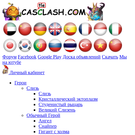
Форум
Facebook
Google Play
Доска объявлений
Скачать
Мы
на ютубе
Личный кабинет
Герои
Слизь
Слизь
Кристаллический эктоплазм
Студенистый рыцарь
Великий Слизень
Обычный Герой
Ангел
Снайпер
Гигант с холма