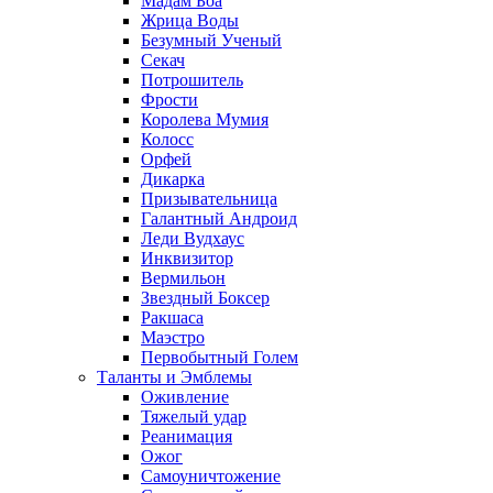
Мадам Боа
Жрица Воды
Безумный Ученый
Секач
Потрошитель
Фрости
Королева Мумия
Колосс
Орфей
Дикарка
Призывательница
Галантный Андроид
Леди Вудхаус
Инквизитор
Вермильон
Звездный Боксер
Ракшаса
Маэстро
Первобытный Голем
Таланты и Эмблемы
Оживление
Тяжелый удар
Реанимация
Ожог
Самоуничтожение