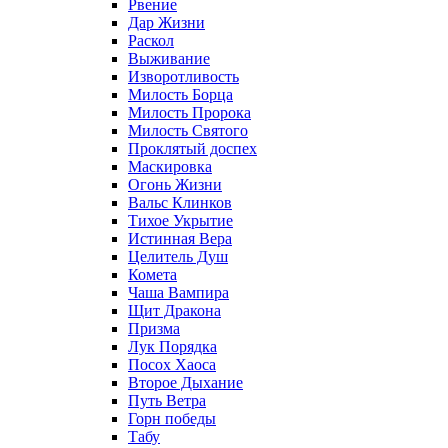
Рвение
Дар Жизни
Раскол
Выживание
Изворотливость
Милость Борца
Милость Пророка
Милость Святого
Проклятый доспех
Маскировка
Огонь Жизни
Вальс Клинков
Тихое Укрытие
Истинная Вера
Целитель Душ
Комета
Чаша Вампира
Щит Дракона
Призма
Лук Порядка
Посох Хаоса
Второе Дыхание
Путь Ветра
Горн победы
Табу