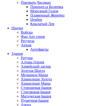
Призвать Часовых
Принцесса Колючка
Морозный Голем
Пламенный Жеребец
Цербер
Крылатый Лев
Прочее
Войска
Фан Арт героя
Ресурсы
Архив
Артефакты
Здания
Ратуша
Алтарь Героев
Армейский лагерь
Золотая Шахта
Мельница Маны
Хранилище Золота
Хранилище Маны
Сторожевая башня
Стрелковая башня
Магическая башня
Пушечная башня
Арена