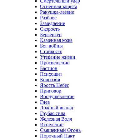
Смертельный удар
Огненная защита
Ракушка-лезвие
Разброс
Замедление
Скорость
Берсеркер
Каменная кожа
Бог войны
Стойкость
Утекание жизни
Просвещение
Бастион
Психощит
Коррозия
Ярость Небес
Приговор
Воодушевление
Гнев
Ложный выпад
Грубая сила
Железная Воля
Исцеление
Священный Огонь
Порочный Пакт