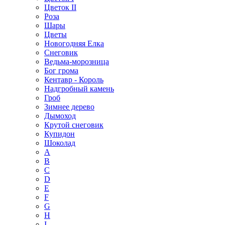
Цветок II
Роза
Шары
Цветы
Новогодняя Елка
Снеговик
Ведьма-морозница
Бог грома
Кентавр - Король
Надгробный камень
Гроб
Зимнее дерево
Дымоход
Крутой снеговик
Купидон
Шоколад
A
B
C
D
E
F
G
H
I