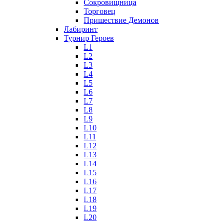
Сокровищница
Торговец
Пришествие Демонов
Лабиринт
Турнир Героев
L1
L2
L3
L4
L5
L6
L7
L8
L9
L10
L11
L12
L13
L14
L15
L16
L17
L18
L19
L20