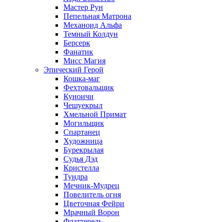
Мастер Рун
Пепельная Матрона
Механоид Альфа
Темный Колдун
Берсерк
Фанатик
Мисс Магия
Эпический Герой
Кошка-маг
Фехтовальщик
Куноичи
Чешуекрыл
Хмельной Примат
Могильщик
Спартанец
Художница
Бурекрылая
Судья Дэд
Кристелла
Тундра
Мечник-Мудрец
Повелитель огня
Цветочная Фейри
Мрачный Ворон
Флаттерель