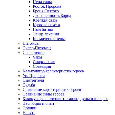
Цена силы
Росток Пророка
Броня Святого
Драгоценность Борца
Крепкая связь
Кровавая охота
Пыл битвы
Эгида лечения
Космическое зелье
Питомцы
Супер-Питомец
Снаряжение
Чары
Снаряжение
Созвездия
Калькулятор характеристик героев
Ур. Прорыва
Смотрители
Судьба
Сравнение характеристик героев
Сравнение силы героев
Какому герою поставить талант, руны или чары.
Эволюция и опыт
Облики
Нанять