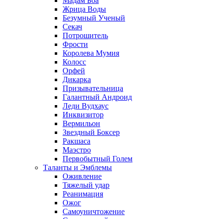
Мадам Боа
Жрица Воды
Безумный Ученый
Секач
Потрошитель
Фрости
Королева Мумия
Колосс
Орфей
Дикарка
Призывательница
Галантный Андроид
Леди Вудхаус
Инквизитор
Вермильон
Звездный Боксер
Ракшаса
Маэстро
Первобытный Голем
Таланты и Эмблемы
Оживление
Тяжелый удар
Реанимация
Ожог
Самоуничтожение