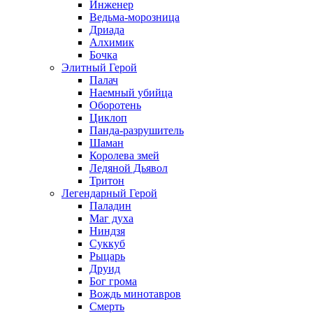
Инженер
Ведьма-морозница
Дриада
Алхимик
Бочка
Элитный Герой
Палач
Наемный убийца
Оборотень
Циклоп
Панда-разрушитель
Шаман
Королева змей
Ледяной Дьявол
Тритон
Легендарный Герой
Паладин
Маг духа
Ниндзя
Суккуб
Рыцарь
Друид
Бог грома
Вождь минотавров
Смерть