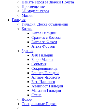
Нанять Героя за Значки Почета
Просвещение
3D модель героя
Магия
Гильдия
Гильдия. Доска объявлений
Битвы
Битва Гильдий
Сразись с Боссом
Битва за Факел
Атака Фортов
Здания
Хаб Гильдии
Бюро Магии
События
Сокровищница
Баннер Гильдии
Алтарь Часового
База Часового
Аванпост Гильдии
Магазин Гильдии
Стена
Дозор
Специальные Перки