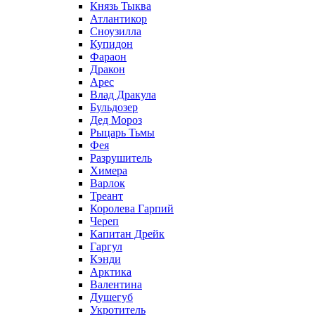
Князь Тыква
Атлантикор
Сноузилла
Купидон
Фараон
Дракон
Арес
Влад Дракула
Бульдозер
Дед Мороз
Рыцарь Тьмы
Фея
Разрушитель
Химера
Варлок
Треант
Королева Гарпий
Череп
Капитан Дрейк
Гаргул
Кэнди
Арктика
Валентина
Душегуб
Укротитель