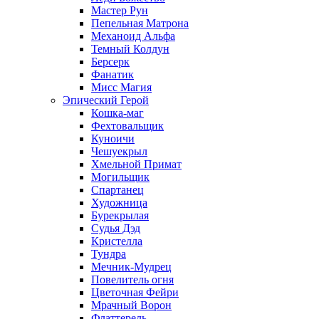
Мастер Рун
Пепельная Матрона
Механоид Альфа
Темный Колдун
Берсерк
Фанатик
Мисс Магия
Эпический Герой
Кошка-маг
Фехтовальщик
Куноичи
Чешуекрыл
Хмельной Примат
Могильщик
Спартанец
Художница
Бурекрылая
Судья Дэд
Кристелла
Тундра
Мечник-Мудрец
Повелитель огня
Цветочная Фейри
Мрачный Ворон
Флаттерель