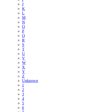
J
K
L
M
N
O
P
Q
R
S
T
U
V
W
X
Y
Z
Unknown
1
2
3
4
5
6