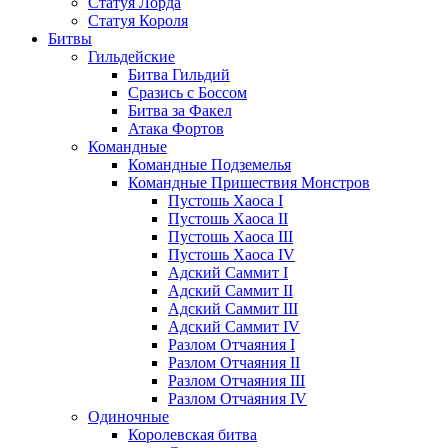
Статуя Лорда
Статуя Короля
Битвы
Гильдейские
Битва Гильдий
Сразись с Боссом
Битва за Факел
Атака Фортов
Командные
Командные Подземелья
Командные Пришествия Монстров
Пустошь Хаоса I
Пустошь Хаоса II
Пустошь Хаоса III
Пустошь Хаоса IV
Адский Саммит I
Адский Саммит II
Адский Саммит III
Адский Саммит IV
Разлом Отчаяния I
Разлом Отчаяния II
Разлом Отчаяния III
Разлом Отчаяния IV
Одиночные
Королевская битва