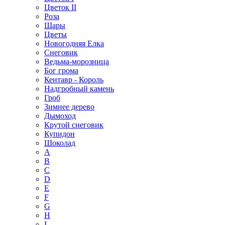
Цветок II
Роза
Шары
Цветы
Новогодняя Елка
Снеговик
Ведьма-морозница
Бог грома
Кентавр - Король
Надгробный камень
Гроб
Зимнее дерево
Дымоход
Крутой снеговик
Купидон
Шоколад
A
B
C
D
E
F
G
H
I