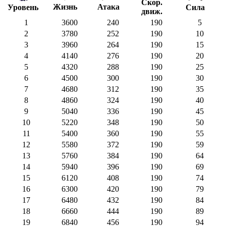
Скор.
Жизнь
Атака
Сила
Уровень
движ.
1
3600
240
190
5
2
3780
252
190
10
3
3960
264
190
15
4
4140
276
190
20
5
4320
288
190
25
6
4500
300
190
30
7
4680
312
190
35
8
4860
324
190
40
9
5040
336
190
45
10
5220
348
190
50
11
5400
360
190
55
12
5580
372
190
59
13
5760
384
190
64
14
5940
396
190
69
15
6120
408
190
74
16
6300
420
190
79
17
6480
432
190
84
18
6660
444
190
89
19
6840
456
190
94