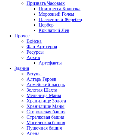
Призвать Часовых
Принцесса Колючка
Морозный Голем
Пламенный Жеребец
Цербер
Крылатый Лев
Прочее
Войска
Фан Арт героя
Ресурсы
Архив
Артефакты
Здания
Ратуша
Алтарь Героев
Армейский лагерь
Золотая Шахта
Мельница Маны
Хранилище Золота
Хранилище Маны
Сторожевая башня
Стрелковая башня
Магическая башня
Пушечная башня
Арена