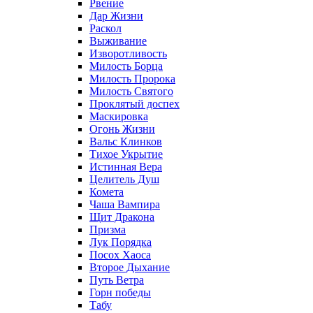
Рвение
Дар Жизни
Раскол
Выживание
Изворотливость
Милость Борца
Милость Пророка
Милость Святого
Проклятый доспех
Маскировка
Огонь Жизни
Вальс Клинков
Тихое Укрытие
Истинная Вера
Целитель Душ
Комета
Чаша Вампира
Щит Дракона
Призма
Лук Порядка
Посох Хаоса
Второе Дыхание
Путь Ветра
Горн победы
Табу