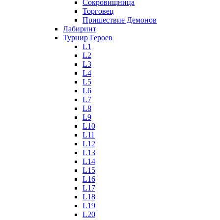
Сокровищница
Торговец
Пришествие Демонов
Лабиринт
Турнир Героев
L1
L2
L3
L4
L5
L6
L7
L8
L9
L10
L11
L12
L13
L14
L15
L16
L17
L18
L19
L20