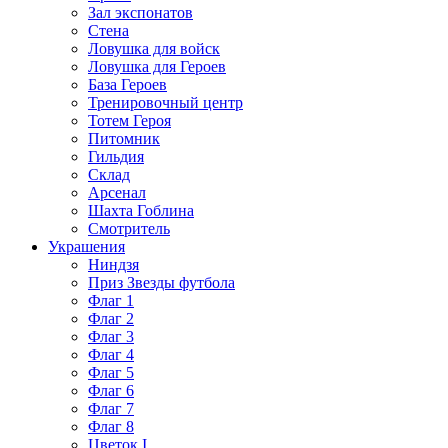
Зал экспонатов
Стена
Ловушка для войск
Ловушка для Героев
База Героев
Тренировочный центр
Тотем Героя
Питомник
Гильдия
Склад
Арсенал
Шахта Гоблина
Смотритель
Украшения
Ниндзя
Приз Звезды футбола
Флаг 1
Флаг 2
Флаг 3
Флаг 4
Флаг 5
Флаг 6
Флаг 7
Флаг 8
Цветок I