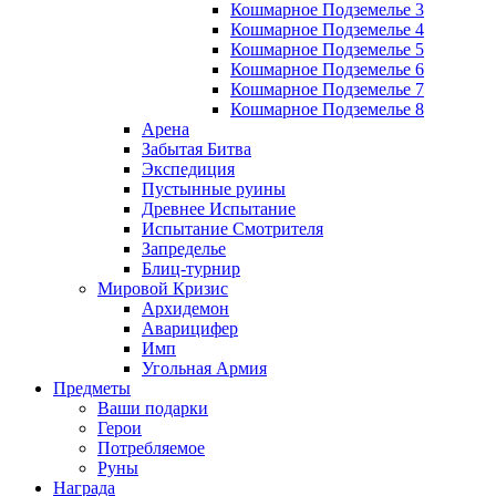
Кошмарное Подземелье 3
Кошмарное Подземелье 4
Кошмарное Подземелье 5
Кошмарное Подземелье 6
Кошмарное Подземелье 7
Кошмарное Подземелье 8
Арена
Забытая Битва
Экспедиция
Пустынные руины
Древнее Испытание
Испытание Смотрителя
Запределье
Блиц-турнир
Мировой Кризис
Архидемон
Аварицифер
Имп
Угольная Армия
Предметы
Ваши подарки
Герои
Потребляемое
Руны
Награда