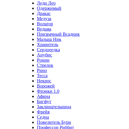
Леди Лео
Одержимый
Дракас
Медуза
Вольтор
Ведьма
Призрачный Всадник
Малыш Ник
Хранитель
Сердцеедка
Анубис
Ронин
Стрелок
Рино
Тесса
Некрос
Ворожей
Фрэнки 1.0
Афина
Бигфут
Заклинательница
Фрейя
Седна
Повелитель Бури
Профеcсор Риббит