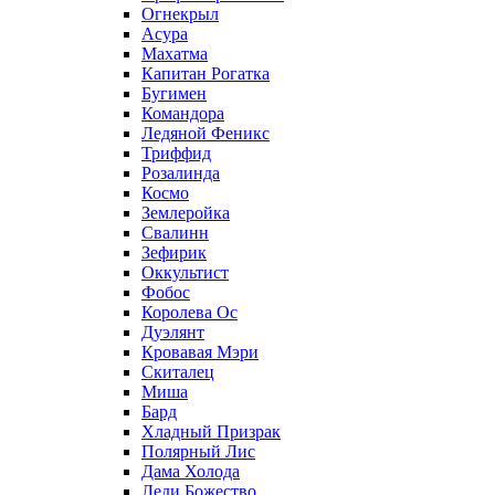
Огнекрыл
Асура
Махатма
Капитан Рогатка
Бугимен
Командора
Ледяной Феникс
Триффид
Розалинда
Космо
Землеройка
Свалинн
Зефирик
Оккультист
Фобос
Королева Ос
Дуэлянт
Кровавая Мэри
Скиталец
Миша
Бард
Хладный Призрак
Полярный Лис
Дама Холода
Леди Божество