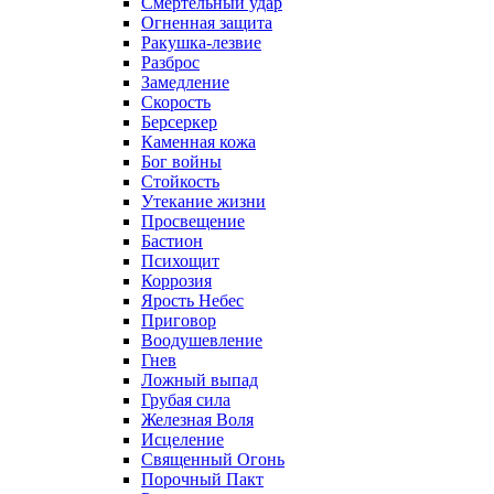
Смертельный удар
Огненная защита
Ракушка-лезвие
Разброс
Замедление
Скорость
Берсеркер
Каменная кожа
Бог войны
Стойкость
Утекание жизни
Просвещение
Бастион
Психощит
Коррозия
Ярость Небес
Приговор
Воодушевление
Гнев
Ложный выпад
Грубая сила
Железная Воля
Исцеление
Священный Огонь
Порочный Пакт