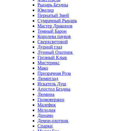
Рыцарь Бездны
Ювелир
Пернатый Змей
Сумрачный Рыцарь
Мастер Драконов
Темный Барон
Королева пауков
Сверхсветовой
Дурной глаз
Лунный Охотник
Грозный Клык
Мистерикс
Мако
Призрачная Роза
Люмиглад
Искатель Душ
Апостол Бездны
Люмина
Громовержец
Малефик
Мелодия
Динамо
Демон-охотник
Спарки