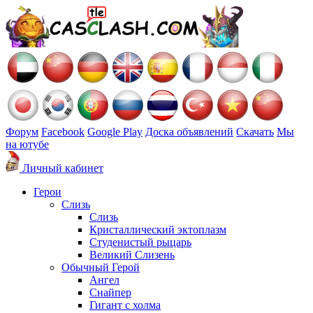
Форум
Facebook
Google Play
Доска объявлений
Скачать
Мы
на ютубе
Личный кабинет
Герои
Слизь
Слизь
Кристаллический эктоплазм
Студенистый рыцарь
Великий Слизень
Обычный Герой
Ангел
Снайпер
Гигант с холма