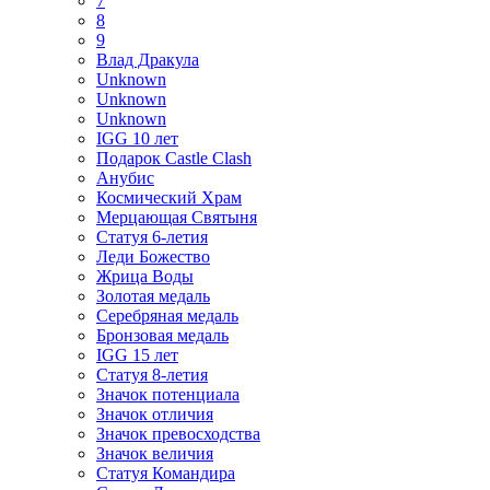
7
8
9
Влад Дракула
Unknown
Unknown
Unknown
IGG 10 лет
Подарок Castle Clash
Анубис
Космический Храм
Мерцающая Святыня
Статуя 6-летия
Леди Божество
Жрица Воды
Золотая медаль
Серебряная медаль
Бронзовая медаль
IGG 15 лет
Статуя 8-летия
Значок потенциала
Значок отличия
Значок превосходства
Значок величия
Статуя Командира