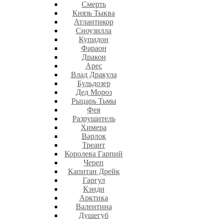
Смерть
Князь Тыква
Атлантикор
Сноузилла
Купидон
Фараон
Дракон
Арес
Влад Дракула
Бульдозер
Дед Мороз
Рыцарь Тьмы
Фея
Разрушитель
Химера
Варлок
Треант
Королева Гарпий
Череп
Капитан Дрейк
Гаргул
Кэнди
Арктика
Валентина
Душегуб