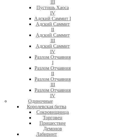
III
Пустошь Хаоса
IV
Адский Саммит I
Адский Саммит
II
Адский Саммит
III
Адский Саммит
IV
Разлом Отчаяния
I
Разлом Отчаяния
II
Разлом Отчаяния
III
Разлом Отчаяния
IV
Одиночные
Королевская битва
Сокровищница
Торговец
Пришествие
Демонов
Лабиринт