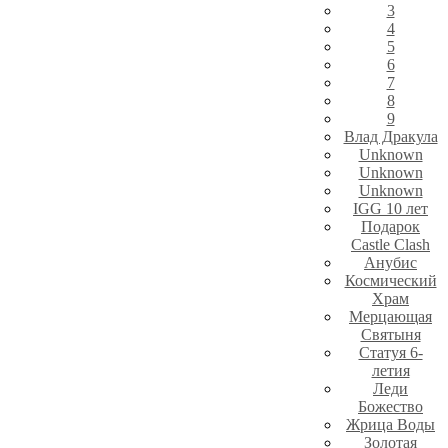
3
4
5
6
7
8
9
Влад Дракула
Unknown
Unknown
Unknown
IGG 10 лет
Подарок
Castle Clash
Анубис
Космический
Храм
Мерцающая
Святыня
Статуя 6-
летия
Леди
Божество
Жрица Воды
Золотая