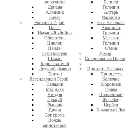
морозница
Баннер
Дриада
Гильдии
Алхимик
Алтарь
Бочка
Часового
Элитный Герой
База Часового
Палач
Аванпост
Наемный убийца
Гильдии
Оборотень
Магазин
Циклоп
Гильдии
Панда-
Стена
разрушитель
Дозор
Шаман
Специальные Перки
Королева змей
Ледяной Дьявол
Призвать Часовых
Тритон
Принцесса
Легендарный Герой
Колючка
Паладин
Морозный
Маг духа
Голем
Ниндзя
Пламенный
Суккуб
Жеребец
Рыцарь
Цербер
Друид
Крылатый Лев
Бог грома
Вождь
минотавров