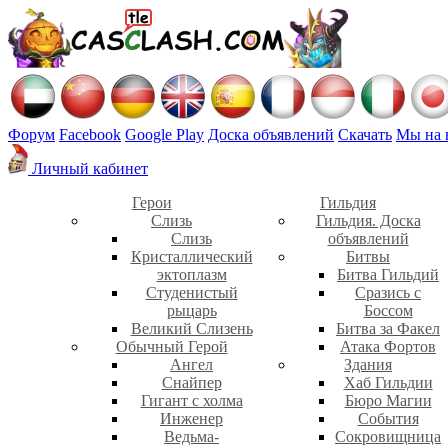
Форум
Facebook
Google Play
Доска объявлений
Скачать
Мы на 
Личный кабинет
Герои
Гильдия
Слизь
Гильдия. Доска
Слизь
объявлений
Кристаллический
Битвы
эктоплазм
Битва Гильдий
Студенистый
Сразись с
рыцарь
Боссом
Великий Слизень
Битва за Факел
Обычный Герой
Атака Фортов
Ангел
Здания
Снайпер
Хаб Гильдии
Гигант с холма
Бюро Магии
Инженер
События
Ведьма-
Сокровищница