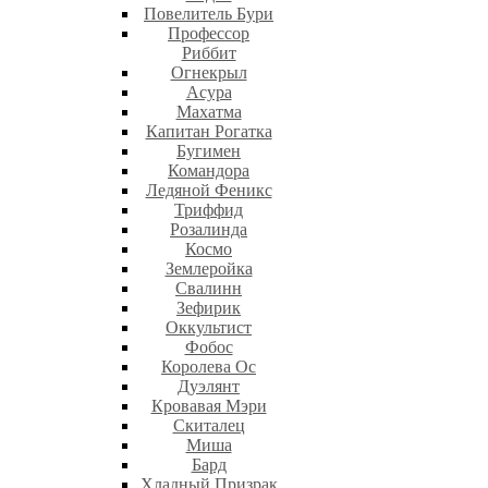
Повелитель Бури
Профеcсор
Риббит
Огнекрыл
Асура
Махатма
Капитан Рогатка
Бугимен
Командора
Ледяной Феникс
Триффид
Розалинда
Космо
Землеройка
Свалинн
Зефирик
Оккультист
Фобос
Королева Ос
Дуэлянт
Кровавая Мэри
Скиталец
Миша
Бард
Хладный Призрак