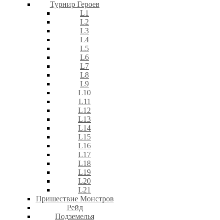
Турнир Героев
L1
L2
L3
L4
L5
L6
L7
L8
L9
L10
L11
L12
L13
L14
L15
L16
L17
L18
L19
L20
L21
Пришествие Монстров
Рейд
Подземелья