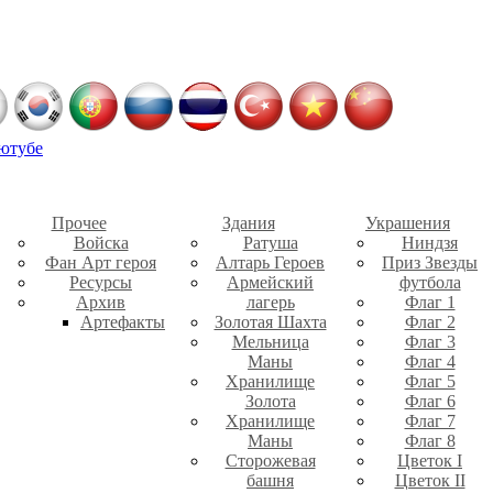
ютубе
Прочее
Здания
Украшения
Войска
Ратуша
Ниндзя
Фан Арт героя
Алтарь Героев
Приз Звезды
Ресурсы
Армейский
футбола
Архив
лагерь
Флаг 1
Артефакты
Золотая Шахта
Флаг 2
Мельница
Флаг 3
Маны
Флаг 4
Хранилище
Флаг 5
Золота
Флаг 6
Хранилище
Флаг 7
Маны
Флаг 8
Сторожевая
Цветок I
башня
Цветок II