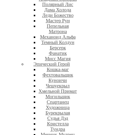
Полярный Лис
Дама Холода
Леди Божество
Мастер Рун
Пепельная
Матрона
Механоид Альфа
Темный Колдун
Берсерк
Фанатик
Мисс Магия
Эпический Герой
Кошка-маг
Фехтовальщик
Куноичи
Чешуекрыл
Хмельной Примат
Могильщик
Спартанец
Художница
Бурекрылая
Судья Дэд
Кристелла
Тундра
Мечник-Мудрец