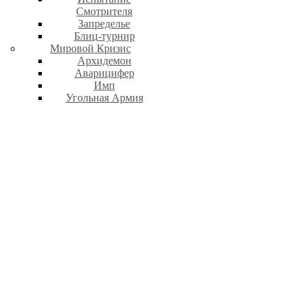
Смотрителя
Запределье
Блиц-турнир
Мировой Кризис
Архидемон
Аварицифер
Имп
Угольная Армия