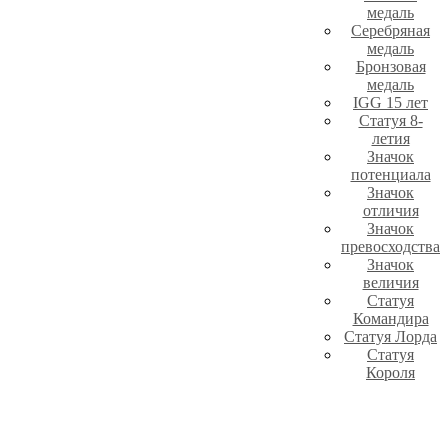
медаль
Серебряная
медаль
Бронзовая
медаль
IGG 15 лет
Статуя 8-
летия
Значок
потенциала
Значок
отличия
Значок
превосходства
Значок
величия
Статуя
Командира
Статуя Лорда
Статуя
Короля