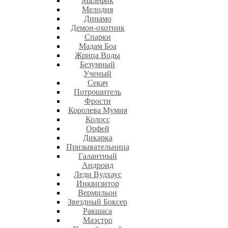
Малефик
Мелодия
Динамо
Демон-охотник
Спарки
Мадам Боа
Жрица Воды
Безумный
Ученый
Секач
Потрошитель
Фрости
Королева Мумия
Колосс
Орфей
Дикарка
Призывательница
Галантный
Андроид
Леди Вудхаус
Инквизитор
Вермильон
Звездный Боксер
Ракшаса
Маэстро