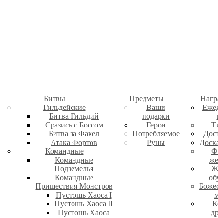
Битвы
Предметы
Нагр
Гильдейские
Ваши
Еже
Битва Гильдий
подарки
Сразись с Боссом
Герои
Т
Битва за Факел
Потребляемое
Дос
Атака Фортов
Руны
Доск
Командные
Ф
Командные
же
Подземелья
Ж
Командные
об
Пришествия Монстров
Боже
Пустошь Хаоса I
м
Пустошь Хаоса II
К
Пустошь Хаоса
д