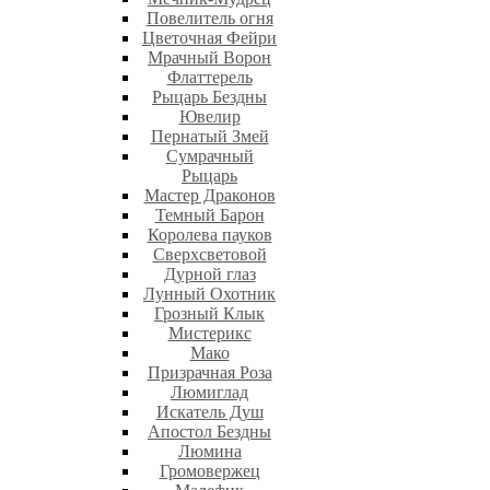
Повелитель огня
Цветочная Фейри
Мрачный Ворон
Флаттерель
Рыцарь Бездны
Ювелир
Пернатый Змей
Сумрачный
Рыцарь
Мастер Драконов
Темный Барон
Королева пауков
Сверхсветовой
Дурной глаз
Лунный Охотник
Грозный Клык
Мистерикс
Мако
Призрачная Роза
Люмиглад
Искатель Душ
Апостол Бездны
Люмина
Громовержец