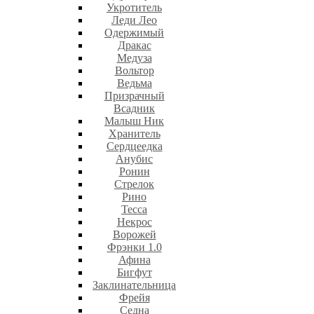
Укротитель
Леди Лео
Одержимый
Дракас
Медуза
Вольтор
Ведьма
Призрачный
Всадник
Малыш Ник
Хранитель
Сердцеедка
Анубис
Ронин
Стрелок
Рино
Тесса
Некрос
Ворожей
Фрэнки 1.0
Афина
Бигфут
Заклинательница
Фрейя
Седна