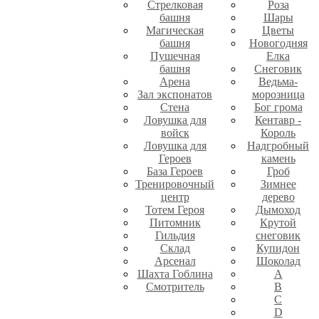
Стрелковая
Роза
башня
Шары
Магическая
Цветы
башня
Новогодняя
Пушечная
Елка
башня
Снеговик
Арена
Ведьма-
Зал экспонатов
морозница
Стена
Бог грома
Ловушка для
Кентавр -
войск
Король
Ловушка для
Надгробный
Героев
камень
База Героев
Гроб
Тренировочный
Зимнее
центр
дерево
Тотем Героя
Дымоход
Питомник
Крутой
Гильдия
снеговик
Склад
Купидон
Арсенал
Шоколад
Шахта Гоблина
A
Смотритель
B
C
D