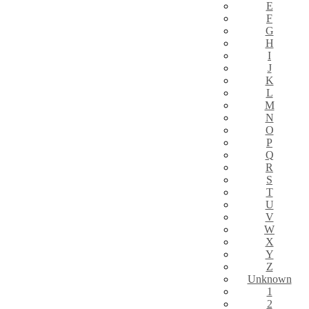
E
F
G
H
I
J
K
L
M
N
O
P
Q
R
S
T
U
V
W
X
Y
Z
Unknown
1
2