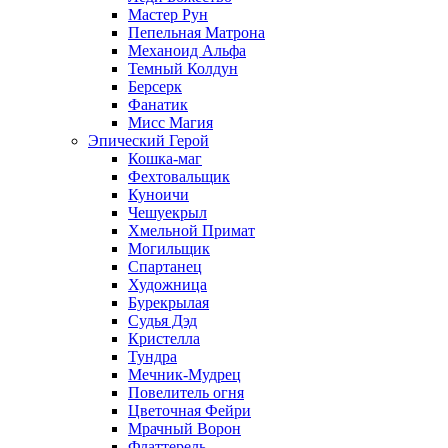
Мастер Рун
Пепельная Матрона
Механоид Альфа
Темный Колдун
Берсерк
Фанатик
Мисс Магия
Эпический Герой
Кошка-маг
Фехтовальщик
Куноичи
Чешуекрыл
Хмельной Примат
Могильщик
Спартанец
Художница
Бурекрылая
Судья Дэд
Кристелла
Тундра
Мечник-Мудрец
Повелитель огня
Цветочная Фейри
Мрачный Ворон
Флаттерель