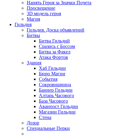
Нанять Героя за Значки Почета
Просвещение
3D модель героя
Магия
Гильдия
Гильдия. Доска объявлений
Битвы
Битва Гильдий
Сразись с Боссом
Битва за Факел
Атака Фортов
Здания
Хаб Гильдии
Бюро Магии
События
Сокровищница
Баннер Гильдии
Алтарь Часового
База Часового
Аванпост Гильдии
Магазин Гильдии
Стена
Дозор
Специальные Перки