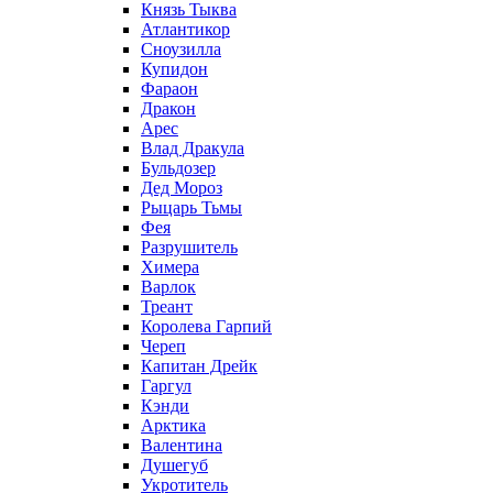
Князь Тыква
Атлантикор
Сноузилла
Купидон
Фараон
Дракон
Арес
Влад Дракула
Бульдозер
Дед Мороз
Рыцарь Тьмы
Фея
Разрушитель
Химера
Варлок
Треант
Королева Гарпий
Череп
Капитан Дрейк
Гаргул
Кэнди
Арктика
Валентина
Душегуб
Укротитель