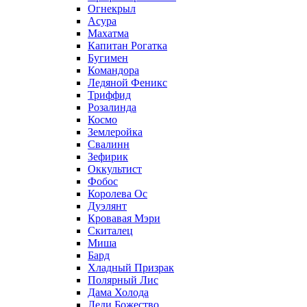
Огнекрыл
Асура
Махатма
Капитан Рогатка
Бугимен
Командора
Ледяной Феникс
Триффид
Розалинда
Космо
Землеройка
Свалинн
Зефирик
Оккультист
Фобос
Королева Ос
Дуэлянт
Кровавая Мэри
Скиталец
Миша
Бард
Хладный Призрак
Полярный Лис
Дама Холода
Леди Божество