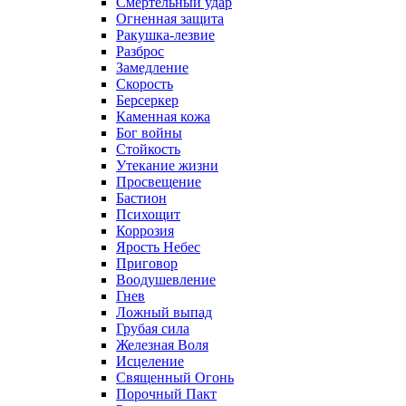
Смертельный удар
Огненная защита
Ракушка-лезвие
Разброс
Замедление
Скорость
Берсеркер
Каменная кожа
Бог войны
Стойкость
Утекание жизни
Просвещение
Бастион
Психощит
Коррозия
Ярость Небес
Приговор
Воодушевление
Гнев
Ложный выпад
Грубая сила
Железная Воля
Исцеление
Священный Огонь
Порочный Пакт