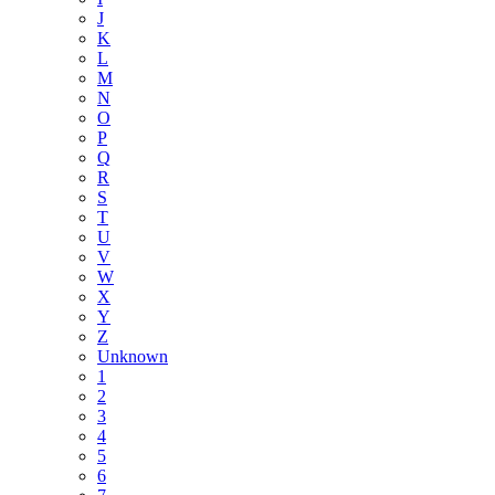
J
K
L
M
N
O
P
Q
R
S
T
U
V
W
X
Y
Z
Unknown
1
2
3
4
5
6