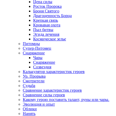
Цена силы
Росток Пророка
Броня Святого
Драгоценность Борца
Крепкая связь
Кровавая охота
Пыл битвы
Эгида лечения
Космическое зелье
Питомцы
Супер-Питомец
Снаряжение
Чары
Снаряжение
Созвездия
Калькулятор характеристик героев
Ур. Прорыва
Смотрители
Судьба
Сравнение характеристик героев
Сравнение силы героев
Какому герою поставить талант, руны или чары.
Эволюция и опыт
Облики
Нанять