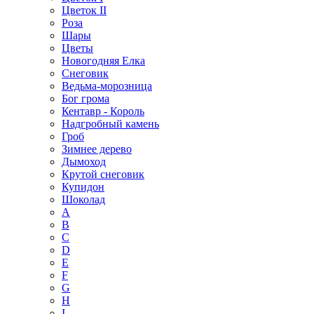
Цветок II
Роза
Шары
Цветы
Новогодняя Елка
Снеговик
Ведьма-морозница
Бог грома
Кентавр - Король
Надгробный камень
Гроб
Зимнее дерево
Дымоход
Крутой снеговик
Купидон
Шоколад
A
B
C
D
E
F
G
H
I