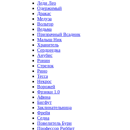
Леди Лео
Одержимый
Дракас
Медуза
Вольтор
Ведьма
Призрачный Всадник
Малыш Ник
Хранитель
Сердцеедка
Анубис
Ронин
Стрелок
Рино
Тесса
Некрос
Ворожей
Фрэнки 1.0
Афина
Бигфут
Заклинательница
Фрейя
Седна
Повелитель Бури
Профеcсор Риббит