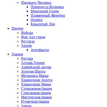
Призвать Часовых
Принцесса Колючка
Морозный Голем
Пламенный Жеребец
Цербер
Крылатый Лев
Прочее
Войска
Фан Арт героя
Ресурсы
Архив
Артефакты
Здания
Ратуша
Алтарь Героев
Армейский лагерь
Золотая Шахта
Мельница Маны
Хранилище Золота
Хранилище Маны
Сторожевая башня
Стрелковая башня
Магическая башня
Пушечная башня
Арена