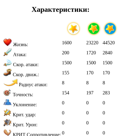
Характеристики:
1600
23220
44520
Жизнь:
200
1720
2840
Атака:
1500
1500
1500
Скор. атаки:
155
170
170
Скор. движ.:
8
8
8
Радиус атаки:
154
197
283
Точность:
0
0
0
Уклонение:
0
0
0
Крит. удар:
0
0
0
Крит. Урон:
0
0
0
КРИТ Сопротивление: