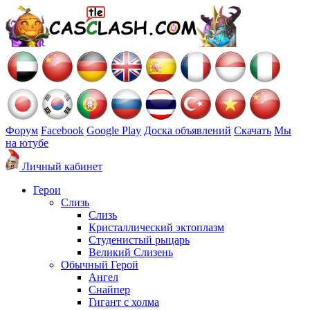
Форум
Facebook
Google Play
Доска объявлений
Скачать
Мы
на ютубе
Личный кабинет
Герои
Слизь
Слизь
Кристаллический эктоплазм
Студенистый рыцарь
Великий Слизень
Обычный Герой
Ангел
Снайпер
Гигант с холма