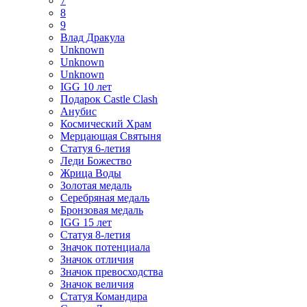
7
8
9
Влад Дракула
Unknown
Unknown
Unknown
IGG 10 лет
Подарок Castle Clash
Анубис
Космический Храм
Мерцающая Святыня
Статуя 6-летия
Леди Божество
Жрица Воды
Золотая медаль
Серебряная медаль
Бронзовая медаль
IGG 15 лет
Статуя 8-летия
Значок потенциала
Значок отличия
Значок превосходства
Значок величия
Статуя Командира