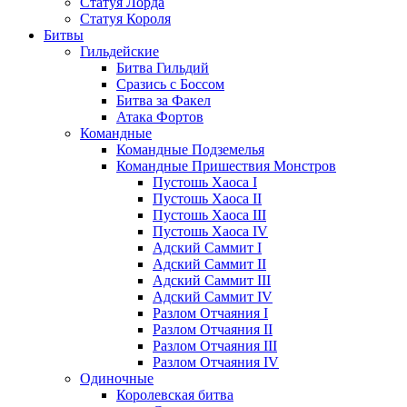
Статуя Лорда
Статуя Короля
Битвы
Гильдейские
Битва Гильдий
Сразись с Боссом
Битва за Факел
Атака Фортов
Командные
Командные Подземелья
Командные Пришествия Монстров
Пустошь Хаоса I
Пустошь Хаоса II
Пустошь Хаоса III
Пустошь Хаоса IV
Адский Саммит I
Адский Саммит II
Адский Саммит III
Адский Саммит IV
Разлом Отчаяния I
Разлом Отчаяния II
Разлом Отчаяния III
Разлом Отчаяния IV
Одиночные
Королевская битва