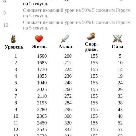
8
на 5 секунд.
Снижает входящий урон на 50% 5 союзным Героям
9
на 5 секунд.
Снижает входящий урон на 50% 6 союзным Героям
10
на 5 секунд.
Скор.
Жизнь
Атака
Сила
Уровень
движ.
1
1600
200
155
5
2
1685
212
155
10
3
1770
224
155
14
4
1855
236
155
19
5
1940
248
155
24
6
2025
260
155
29
7
2110
272
155
33
8
2195
284
155
38
9
2280
296
155
43
10
2365
308
155
48
11
2450
320
155
52
12
2535
332
155
57