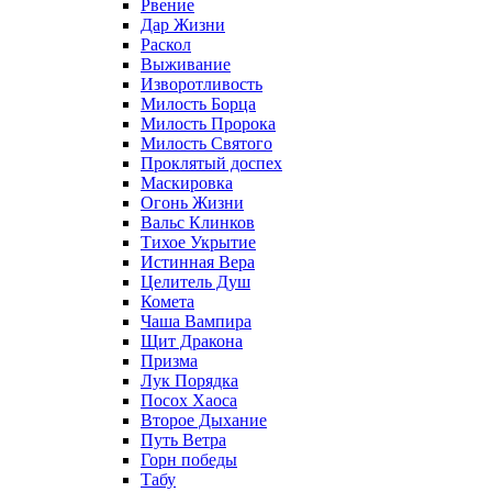
Рвение
Дар Жизни
Раскол
Выживание
Изворотливость
Милость Борца
Милость Пророка
Милость Святого
Проклятый доспех
Маскировка
Огонь Жизни
Вальс Клинков
Тихое Укрытие
Истинная Вера
Целитель Душ
Комета
Чаша Вампира
Щит Дракона
Призма
Лук Порядка
Посох Хаоса
Второе Дыхание
Путь Ветра
Горн победы
Табу