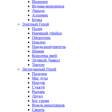
Инженер
Ведьма-морозница
Дриада
Алхимик
Бочка
Элитный Герой
Палач
Наемный убийца
Оборотень
Циклоп
Панда-разрушитель
Шаман
Королева змей
Ледяной Дьявол
Тритон
Легендарный Герой
Паладин
Маг духа
Ниндзя
Суккуб
Рыцарь
Друид
Бог грома
Вождь минотавров
Смерть