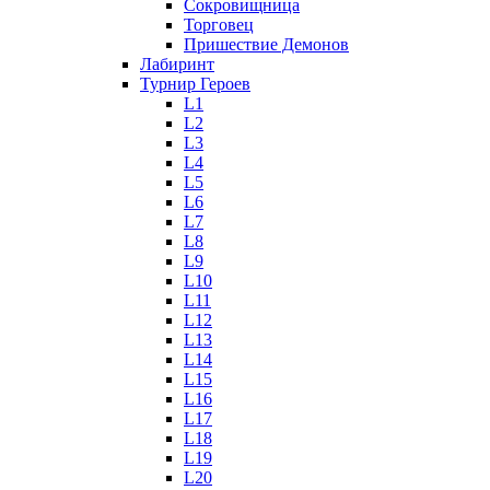
Сокровищница
Торговец
Пришествие Демонов
Лабиринт
Турнир Героев
L1
L2
L3
L4
L5
L6
L7
L8
L9
L10
L11
L12
L13
L14
L15
L16
L17
L18
L19
L20