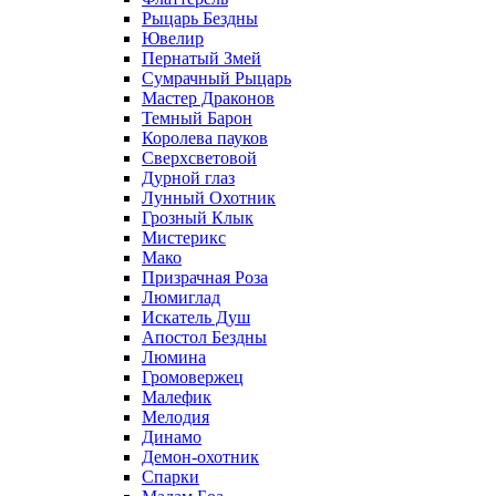
Рыцарь Бездны
Ювелир
Пернатый Змей
Сумрачный Рыцарь
Мастер Драконов
Темный Барон
Королева пауков
Сверхсветовой
Дурной глаз
Лунный Охотник
Грозный Клык
Мистерикс
Мако
Призрачная Роза
Люмиглад
Искатель Душ
Апостол Бездны
Люмина
Громовержец
Малефик
Мелодия
Динамо
Демон-охотник
Спарки