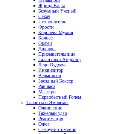
Мадам Боа
Жрица Воды
Безумный Ученый
Секач
Потрошитель
Фрости
Королева Мумия
Колосс
Орфей
Дикарка
Призывательница
Галантный Андроид
Леди Вудхаус
Инквизитор
Вермильон
Звездный Боксер
Ракшаса
Маэстро
Первобытный Голем
Таланты и Эмблемы
Оживление
Тяжелый удар
Реанимация
Ожог
Самоуничтожение