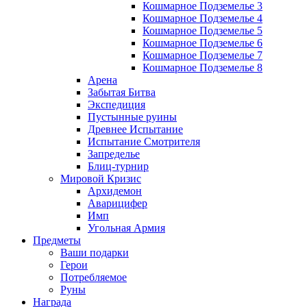
Кошмарное Подземелье 3
Кошмарное Подземелье 4
Кошмарное Подземелье 5
Кошмарное Подземелье 6
Кошмарное Подземелье 7
Кошмарное Подземелье 8
Арена
Забытая Битва
Экспедиция
Пустынные руины
Древнее Испытание
Испытание Смотрителя
Запределье
Блиц-турнир
Мировой Кризис
Архидемон
Аварицифер
Имп
Угольная Армия
Предметы
Ваши подарки
Герои
Потребляемое
Руны
Награда