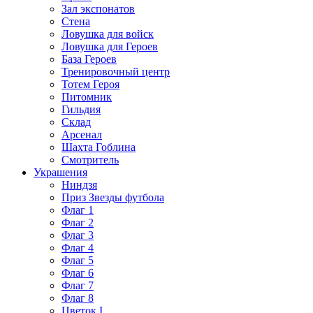
Зал экспонатов
Стена
Ловушка для войск
Ловушка для Героев
База Героев
Тренировочный центр
Тотем Героя
Питомник
Гильдия
Склад
Арсенал
Шахта Гоблина
Смотритель
Украшения
Ниндзя
Приз Звезды футбола
Флаг 1
Флаг 2
Флаг 3
Флаг 4
Флаг 5
Флаг 6
Флаг 7
Флаг 8
Цветок I