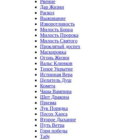
Рвение
Дар Жизни
Раскол
Выживание
Изворотливость
Милость Борца
Милость Пророка
Милость Святого
Проклятый доспех
Маскировка
Огонь Жизни
Вальс Клинков
Тихое Укрытие
Истинная Вера
Целитель Душ
Комета
Чаша Вампира
Щит Дракона
Призма
Лук Порядка
Посох Хаоса
Второе Дыхание
Путь Ветра
Горн победы
Табу