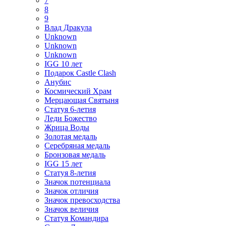
7
8
9
Влад Дракула
Unknown
Unknown
Unknown
IGG 10 лет
Подарок Castle Clash
Анубис
Космический Храм
Мерцающая Святыня
Статуя 6-летия
Леди Божество
Жрица Воды
Золотая медаль
Серебряная медаль
Бронзовая медаль
IGG 15 лет
Статуя 8-летия
Значок потенциала
Значок отличия
Значок превосходства
Значок величия
Статуя Командира