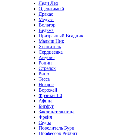
Леди Лео
Одержимый
Дракас
Медуза
Вольтор
Ведьма
Призрачный Всадник
Малыш Ник
Хранитель
Сердцеедка
Анубис
Ронин
Стрелок
Рино
Тесса
Некрос
Ворожей
Фрэнки 1.0
Афина
Бигфут
Заклинательница
Фрейя
Седна
Повелитель Бури
Профеcсор Риббит