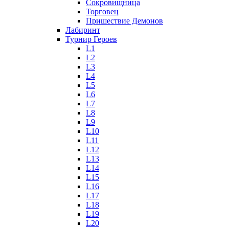
Сокровищница
Торговец
Пришествие Демонов
Лабиринт
Турнир Героев
L1
L2
L3
L4
L5
L6
L7
L8
L9
L10
L11
L12
L13
L14
L15
L16
L17
L18
L19
L20