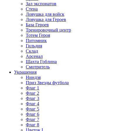
Зал экспонатов
Стена
Ловушка для войск
Ловушка для Героев
База Героев
Тренировочный центр
Тотем Героя
Питомник
Гильдия
Склад
Арсенал
Шахта Гоблина
Смотритель
Украшения
Ниндзя
Приз Звезды футбола
Флаг 1
Флаг 2
Флаг 3
Флаг 4
Флаг 5
Флаг 6
Флаг 7
Флаг 8
Цветок I