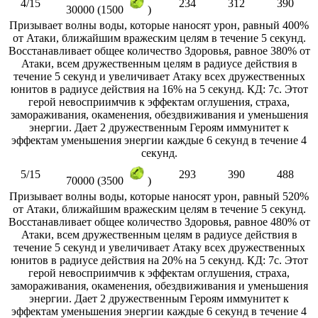
4/15
234
312
390
30000 (1500
)
Призывает волны воды, которые наносят урон, равный 400%
от Атаки, ближайшим вражеским целям в течение 5 секунд.
Восстанавливает общее количество Здоровья, равное 380% от
Атаки, всем дружественным целям в радиусе действия в
течение 5 секунд и увеличивает Атаку всех дружественных
юнитов в радиусе действия на 16% на 5 секунд. КД: 7с. Этот
герой невосприимчив к эффектам оглушения, страха,
замораживания, окаменения, обездвиживания и уменьшения
энергии. Дает 2 дружественным Героям иммунитет к
эффектам уменьшения энергии каждые 6 секунд в течение 4
секунд.
5/15
293
390
488
70000 (3500
)
Призывает волны воды, которые наносят урон, равный 520%
от Атаки, ближайшим вражеским целям в течение 5 секунд.
Восстанавливает общее количество Здоровья, равное 480% от
Атаки, всем дружественным целям в радиусе действия в
течение 5 секунд и увеличивает Атаку всех дружественных
юнитов в радиусе действия на 20% на 5 секунд. КД: 7с. Этот
герой невосприимчив к эффектам оглушения, страха,
замораживания, окаменения, обездвиживания и уменьшения
энергии. Дает 2 дружественным Героям иммунитет к
эффектам уменьшения энергии каждые 6 секунд в течение 4