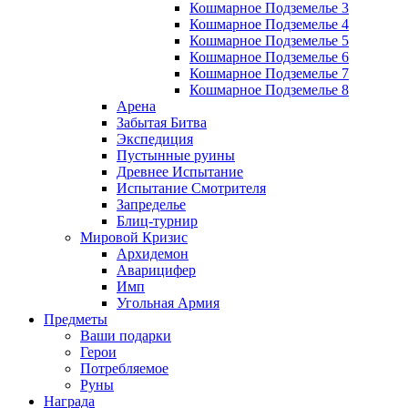
Кошмарное Подземелье 3
Кошмарное Подземелье 4
Кошмарное Подземелье 5
Кошмарное Подземелье 6
Кошмарное Подземелье 7
Кошмарное Подземелье 8
Арена
Забытая Битва
Экспедиция
Пустынные руины
Древнее Испытание
Испытание Смотрителя
Запределье
Блиц-турнир
Мировой Кризис
Архидемон
Аварицифер
Имп
Угольная Армия
Предметы
Ваши подарки
Герои
Потребляемое
Руны
Награда