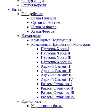
Статуя Лорда
Статуя Короля
Битвы
Гильдейские
Битва Гильдий
Сразись с Боссом
Битва за Факел
Атака Фортов
Командные
Командные Подземелья
Командные Пришествия Монстров
Пустошь Хаоса I
Пустошь Хаоса II
Пустошь Хаоса III
Пустошь Хаоса IV
Адский Саммит I
Адский Саммит II
Адский Саммит III
Адский Саммит IV
Разлом Отчаяния I
Разлом Отчаяния II
Разлом Отчаяния III
Разлом Отчаяния IV
Одиночные
Королевская битва