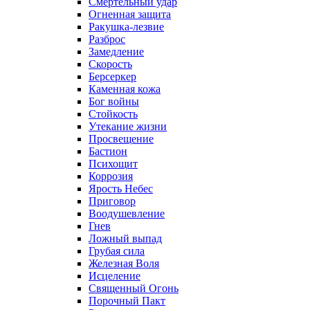
Смертельный удар
Огненная защита
Ракушка-лезвие
Разброс
Замедление
Скорость
Берсеркер
Каменная кожа
Бог войны
Стойкость
Утекание жизни
Просвещение
Бастион
Психощит
Коррозия
Ярость Небес
Приговор
Воодушевление
Гнев
Ложный выпад
Грубая сила
Железная Воля
Исцеление
Священный Огонь
Порочный Пакт