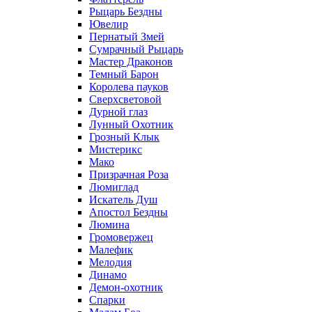
Рыцарь Бездны
Ювелир
Пернатый Змей
Сумрачный Рыцарь
Мастер Драконов
Темный Барон
Королева пауков
Сверхсветовой
Дурной глаз
Лунный Охотник
Грозный Клык
Мистерикс
Мако
Призрачная Роза
Люмиглад
Искатель Душ
Апостол Бездны
Люмина
Громовержец
Малефик
Мелодия
Динамо
Демон-охотник
Спарки