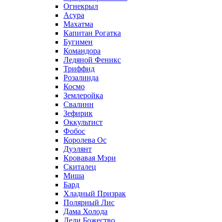
Огнекрыл
Асура
Махатма
Капитан Рогатка
Бугимен
Командора
Ледяной Феникс
Триффид
Розалинда
Космо
Землеройка
Свалинн
Зефирик
Оккультист
Фобос
Королева Ос
Дуэлянт
Кровавая Мэри
Скиталец
Миша
Бард
Хладный Призрак
Полярный Лис
Дама Холода
Леди Божество