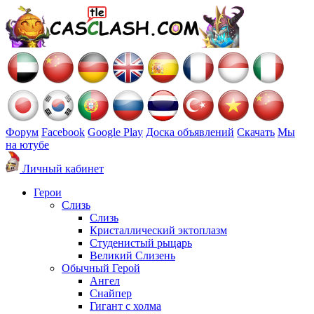
Форум
Facebook
Google Play
Доска объявлений
Скачать
Мы
на ютубе
Личный кабинет
Герои
Слизь
Слизь
Кристаллический эктоплазм
Студенистый рыцарь
Великий Слизень
Обычный Герой
Ангел
Снайпер
Гигант с холма