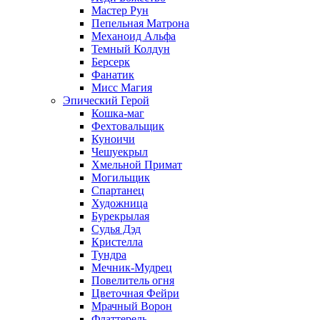
Мастер Рун
Пепельная Матрона
Механоид Альфа
Темный Колдун
Берсерк
Фанатик
Мисс Магия
Эпический Герой
Кошка-маг
Фехтовальщик
Куноичи
Чешуекрыл
Хмельной Примат
Могильщик
Спартанец
Художница
Бурекрылая
Судья Дэд
Кристелла
Тундра
Мечник-Мудрец
Повелитель огня
Цветочная Фейри
Мрачный Ворон
Флаттерель