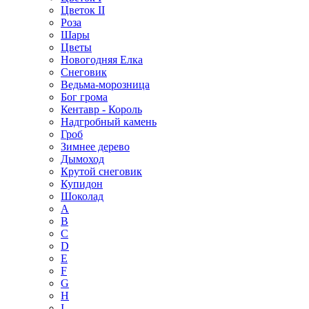
Цветок II
Роза
Шары
Цветы
Новогодняя Елка
Снеговик
Ведьма-морозница
Бог грома
Кентавр - Король
Надгробный камень
Гроб
Зимнее дерево
Дымоход
Крутой снеговик
Купидон
Шоколад
A
B
C
D
E
F
G
H
I