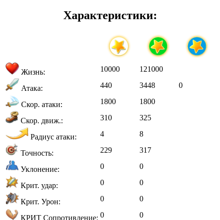
Характеристики:
10000
121000
Жизнь:
440
3448
0
Атака:
1800
1800
Скор. атаки:
310
325
Скор. движ.:
4
8
Радиус атаки:
229
317
Точность:
0
0
Уклонение:
0
0
Крит. удар:
0
0
Крит. Урон:
0
0
КРИТ Сопротивление: