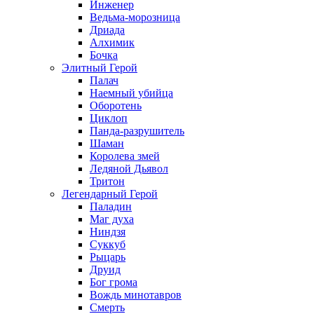
Инженер
Ведьма-морозница
Дриада
Алхимик
Бочка
Элитный Герой
Палач
Наемный убийца
Оборотень
Циклоп
Панда-разрушитель
Шаман
Королева змей
Ледяной Дьявол
Тритон
Легендарный Герой
Паладин
Маг духа
Ниндзя
Суккуб
Рыцарь
Друид
Бог грома
Вождь минотавров
Смерть