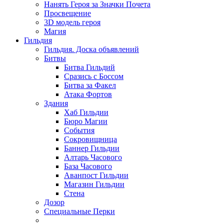
Нанять Героя за Значки Почета
Просвещение
3D модель героя
Магия
Гильдия
Гильдия. Доска объявлений
Битвы
Битва Гильдий
Сразись с Боссом
Битва за Факел
Атака Фортов
Здания
Хаб Гильдии
Бюро Магии
События
Сокровищница
Баннер Гильдии
Алтарь Часового
База Часового
Аванпост Гильдии
Магазин Гильдии
Стена
Дозор
Специальные Перки