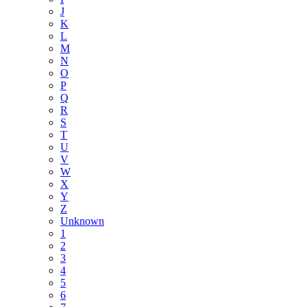
J
K
L
M
N
O
P
Q
R
S
T
U
V
W
X
Y
Z
Unknown
1
2
3
4
5
6