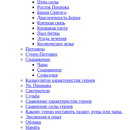
Цена силы
Росток Пророка
Броня Святого
Драгоценность Борца
Крепкая связь
Кровавая охота
Пыл битвы
Эгида лечения
Космическое зелье
Питомцы
Супер-Питомец
Снаряжение
Чары
Снаряжение
Созвездия
Калькулятор характеристик героев
Ур. Прорыва
Смотрители
Судьба
Сравнение характеристик героев
Сравнение силы героев
Какому герою поставить талант, руны или чары.
Эволюция и опыт
Облики
Нанять