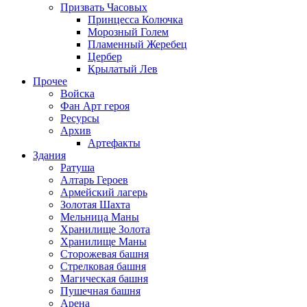
Призвать Часовых
Принцесса Колючка
Морозный Голем
Пламенный Жеребец
Цербер
Крылатый Лев
Прочее
Войска
Фан Арт героя
Ресурсы
Архив
Артефакты
Здания
Ратуша
Алтарь Героев
Армейский лагерь
Золотая Шахта
Мельница Маны
Хранилище Золота
Хранилище Маны
Сторожевая башня
Стрелковая башня
Магическая башня
Пушечная башня
Арена