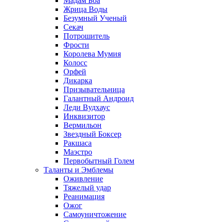
Мадам Боа
Жрица Воды
Безумный Ученый
Секач
Потрошитель
Фрости
Королева Мумия
Колосс
Орфей
Дикарка
Призывательница
Галантный Андроид
Леди Вудхаус
Инквизитор
Вермильон
Звездный Боксер
Ракшаса
Маэстро
Первобытный Голем
Таланты и Эмблемы
Оживление
Тяжелый удар
Реанимация
Ожог
Самоуничтожение