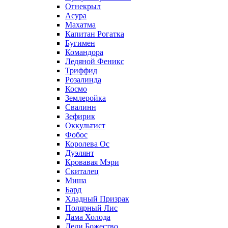
Огнекрыл
Асура
Махатма
Капитан Рогатка
Бугимен
Командора
Ледяной Феникс
Триффид
Розалинда
Космо
Землеройка
Свалинн
Зефирик
Оккультист
Фобос
Королева Ос
Дуэлянт
Кровавая Мэри
Скиталец
Миша
Бард
Хладный Призрак
Полярный Лис
Дама Холода
Леди Божество