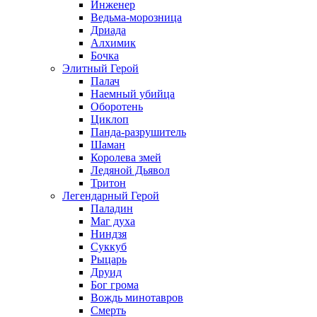
Инженер
Ведьма-морозница
Дриада
Алхимик
Бочка
Элитный Герой
Палач
Наемный убийца
Оборотень
Циклоп
Панда-разрушитель
Шаман
Королева змей
Ледяной Дьявол
Тритон
Легендарный Герой
Паладин
Маг духа
Ниндзя
Суккуб
Рыцарь
Друид
Бог грома
Вождь минотавров
Смерть