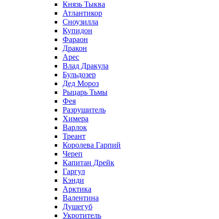
Князь Тыква
Атлантикор
Сноузилла
Купидон
Фараон
Дракон
Арес
Влад Дракула
Бульдозер
Дед Мороз
Рыцарь Тьмы
Фея
Разрушитель
Химера
Варлок
Треант
Королева Гарпий
Череп
Капитан Дрейк
Гаргул
Кэнди
Арктика
Валентина
Душегуб
Укротитель