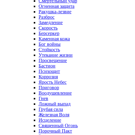
Смертельный удар
Огненная защита
Ракушка-лезвие
Разброс
Замедление
Скорость
Берсеркер
Каменная кожа
Бог войны
Стойкость
Утекание жизни
Просвещение
Бастион
Психощит
Коррозия
Ярость Небес
Приговор
Воодушевление
Гнев
Ложный выпад
Грубая сила
Железная Воля
Исцеление
Священный Огонь
Порочный Пакт