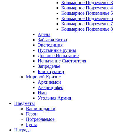
Кошмарное Подземелье 3
Кошмарное Подземелье 4
Кошмарное Подземелье 5
Кошмарное Подземелье 6
Кошмарное Подземелье 7
Кошмарное Подземелье 8
Арена
Забытая Битва
Экспедиция
Пустынные руины
Древнее Испытание
Испытание Смотрителя
Запределье
Блиц-турнир
Мировой Кризис
Архидемон
Аварицифер
Имп
Угольная Армия
Предметы
Ваши подарки
Герои
Потребляемое
Руны
Награда