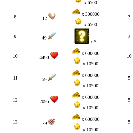
x 6500
x 300000
8
3
12
x 6500
9
3
49
x 5
x 600000
10
10
4490
x 10500
x 600000
11
5
59
x 10500
x 600000
12
5
2095
x 10500
x 600000
13
5
79
x 10500