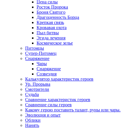
Цена силы
Росток Пророка
Броня Святого
Драгоценность Борца
Крепкая связь
Кровавая охота
Пыл битвы
Эгида лечения
Космическое зелье
Питомцы
Супер-Питомец
Снаряжение
Чары
Снаряжение
Созвездия
Калькулятор характеристик героев
Ур. Прорыва
Смотрители
Судьба
Сравнение характеристик героев
Сравнение силы героев
Какому герою поставить талант, руны или чары.
Эволюция и опыт
Облики
Нанять