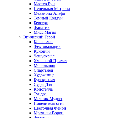
Мастер Рун
Пепельная Матрона
Механоид Альфа
Темный Колдун
Берсерк
Фанатик
Мисс Магия
Эпический Герой
Кошка-маг
Фехтовальщик
Куноичи
Чешуекрыл
Хмельной Примат
Могильщик
Спартанец
Художница
Бурекрылая
Судья Дэд
Кристелла
Тундра
Мечник-Мудрец
Повелитель огня
Цветочная Фейри
Мрачный Ворон
Флаттерель