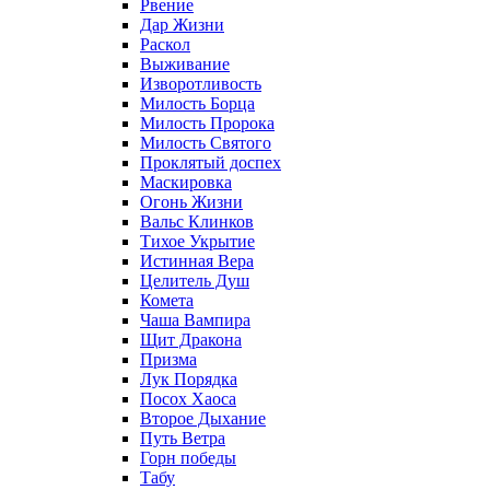
Рвение
Дар Жизни
Раскол
Выживание
Изворотливость
Милость Борца
Милость Пророка
Милость Святого
Проклятый доспех
Маскировка
Огонь Жизни
Вальс Клинков
Тихое Укрытие
Истинная Вера
Целитель Душ
Комета
Чаша Вампира
Щит Дракона
Призма
Лук Порядка
Посох Хаоса
Второе Дыхание
Путь Ветра
Горн победы
Табу