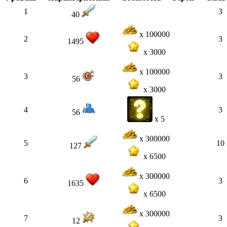
1
3
40
x 100000
2
3
1495
x 3000
x 100000
3
3
56
x 3000
4
3
56
x 5
x 300000
5
10
127
x 6500
x 300000
6
3
1635
x 6500
x 300000
7
3
12