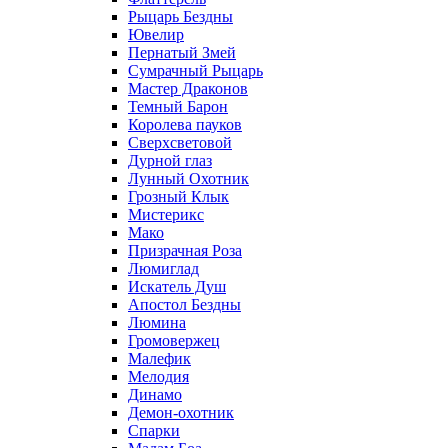
Рыцарь Бездны
Ювелир
Пернатый Змей
Сумрачный Рыцарь
Мастер Драконов
Темный Барон
Королева пауков
Сверхсветовой
Дурной глаз
Лунный Охотник
Грозный Клык
Мистерикс
Мако
Призрачная Роза
Люмиглад
Искатель Душ
Апостол Бездны
Люмина
Громовержец
Малефик
Мелодия
Динамо
Демон-охотник
Спарки