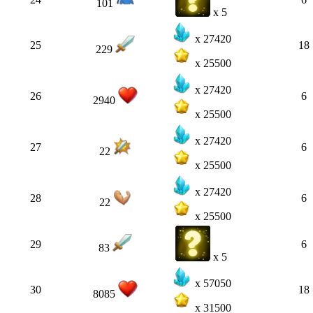
101
x 5
x 27420
25
18
229
x 25500
x 27420
26
6
2940
x 25500
x 27420
27
6
22
x 25500
x 27420
28
6
22
x 25500
29
6
83
x 5
x 57050
30
18
8085
x 31500