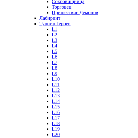
Сокровищница
Торговец
Пришествие Демонов
Лабиринт
Турнир Героев
L1
L2
L3
L4
L5
L6
L7
L8
L9
L10
L11
L12
L13
L14
L15
L16
L17
L18
L19
L20