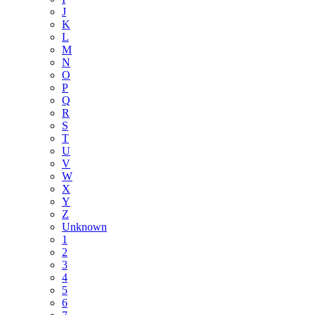
J
K
L
M
N
O
P
Q
R
S
T
U
V
W
X
Y
Z
Unknown
1
2
3
4
5
6