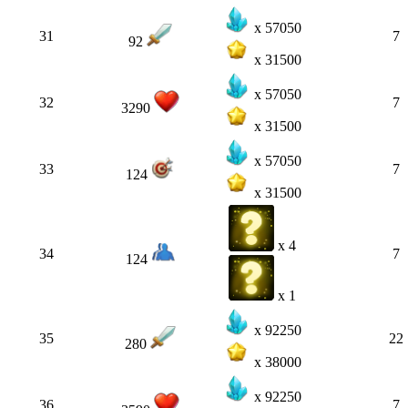
x 57050
31
7
92
x 31500
x 57050
32
7
3290
x 31500
x 57050
33
7
124
x 31500
x 4
34
7
124
x 1
x 92250
35
22
280
x 38000
x 92250
36
7