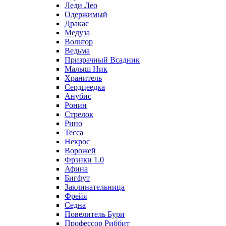
Леди Лео
Одержимый
Дракас
Медуза
Вольтор
Ведьма
Призрачный Всадник
Малыш Ник
Хранитель
Сердцеедка
Анубис
Ронин
Стрелок
Рино
Тесса
Некрос
Ворожей
Фрэнки 1.0
Афина
Бигфут
Заклинательница
Фрейя
Седна
Повелитель Бури
Профеcсор Риббит