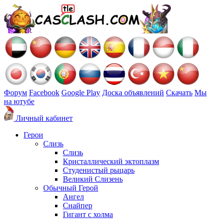
Форум
Facebook
Google Play
Доска объявлений
Скачать
Мы
на ютубе
Личный кабинет
Герои
Слизь
Слизь
Кристаллический эктоплазм
Студенистый рыцарь
Великий Слизень
Обычный Герой
Ангел
Снайпер
Гигант с холма