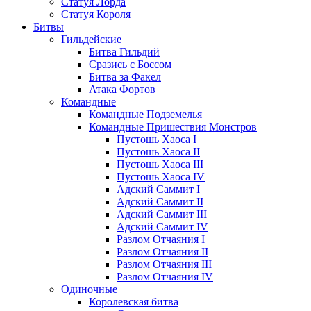
Статуя Лорда
Статуя Короля
Битвы
Гильдейские
Битва Гильдий
Сразись с Боссом
Битва за Факел
Атака Фортов
Командные
Командные Подземелья
Командные Пришествия Монстров
Пустошь Хаоса I
Пустошь Хаоса II
Пустошь Хаоса III
Пустошь Хаоса IV
Адский Саммит I
Адский Саммит II
Адский Саммит III
Адский Саммит IV
Разлом Отчаяния I
Разлом Отчаяния II
Разлом Отчаяния III
Разлом Отчаяния IV
Одиночные
Королевская битва