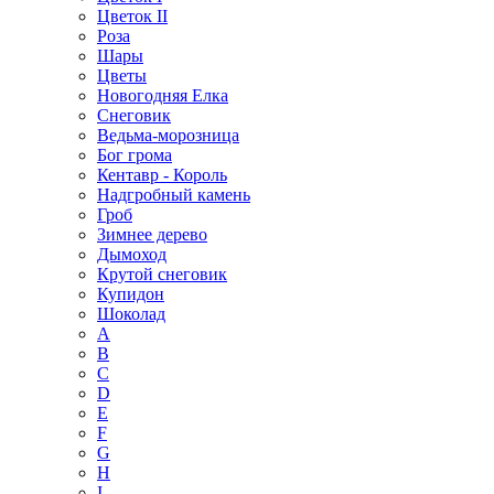
Цветок II
Роза
Шары
Цветы
Новогодняя Елка
Снеговик
Ведьма-морозница
Бог грома
Кентавр - Король
Надгробный камень
Гроб
Зимнее дерево
Дымоход
Крутой снеговик
Купидон
Шоколад
A
B
C
D
E
F
G
H
I