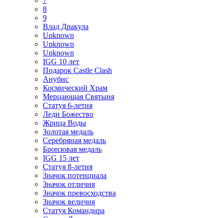
7
8
9
Влад Дракула
Unknown
Unknown
Unknown
IGG 10 лет
Подарок Castle Clash
Анубис
Космический Храм
Мерцающая Святыня
Статуя 6-летия
Леди Божество
Жрица Воды
Золотая медаль
Серебряная медаль
Бронзовая медаль
IGG 15 лет
Статуя 8-летия
Значок потенциала
Значок отличия
Значок превосходства
Значок величия
Статуя Командира