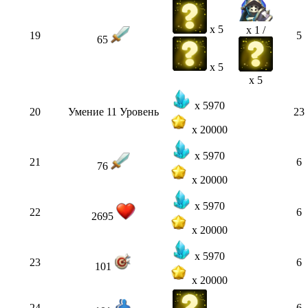
x 5
x 1 /
19
5
65
x 5
x 5
x 5970
20
Умение 11 Уровень
23
x 20000
x 5970
21
6
76
x 20000
x 5970
22
6
2695
x 20000
x 5970
23
6
101
x 20000
24
6