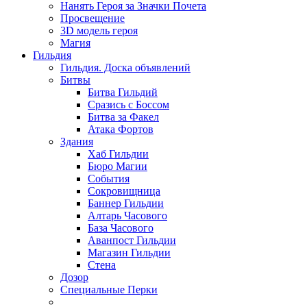
Нанять Героя за Значки Почета
Просвещение
3D модель героя
Магия
Гильдия
Гильдия. Доска объявлений
Битвы
Битва Гильдий
Сразись с Боссом
Битва за Факел
Атака Фортов
Здания
Хаб Гильдии
Бюро Магии
События
Сокровищница
Баннер Гильдии
Алтарь Часового
База Часового
Аванпост Гильдии
Магазин Гильдии
Стена
Дозор
Специальные Перки