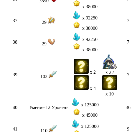
3590
x 38000
x 92250
37
7
29
x 38000
x 92250
38
7
29
x 38000
x 2
x 2 /
39
7
102
x 4
x 10
x 125000
40
Умение 12 Уровень
36
x 45000
x 125000
41
9
110