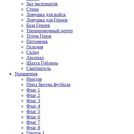
Зал экспонатов
Стена
Ловушка для войск
Ловушка для Героев
База Героев
Тренировочный центр
Тотем Героя
Питомник
Гильдия
Склад
Арсенал
Шахта Гоблина
Смотритель
Украшения
Ниндзя
Приз Звезды футбола
Флаг 1
Флаг 2
Флаг 3
Флаг 4
Флаг 5
Флаг 6
Флаг 7
Флаг 8
Цветок I