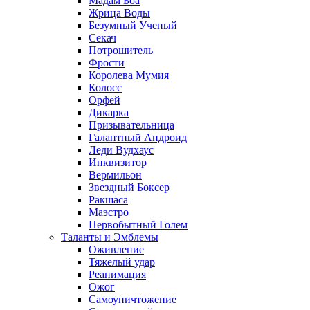
Мадам Боа
Жрица Воды
Безумный Ученый
Секач
Потрошитель
Фрости
Королева Мумия
Колосс
Орфей
Дикарка
Призывательница
Галантный Андроид
Леди Вудхаус
Инквизитор
Вермильон
Звездный Боксер
Ракшаса
Маэстро
Первобытный Голем
Таланты и Эмблемы
Оживление
Тяжелый удар
Реанимация
Ожог
Самоуничтожение