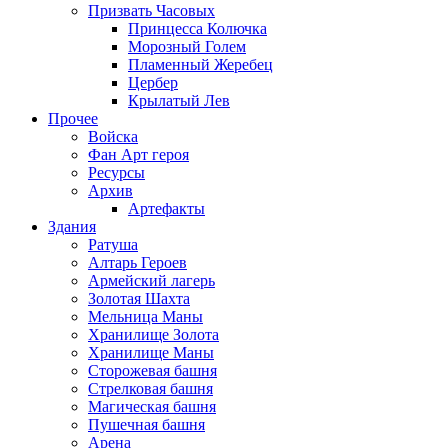
Призвать Часовых
Принцесса Колючка
Морозный Голем
Пламенный Жеребец
Цербер
Крылатый Лев
Прочее
Войска
Фан Арт героя
Ресурсы
Архив
Артефакты
Здания
Ратуша
Алтарь Героев
Армейский лагерь
Золотая Шахта
Мельница Маны
Хранилище Золота
Хранилище Маны
Сторожевая башня
Стрелковая башня
Магическая башня
Пушечная башня
Арена