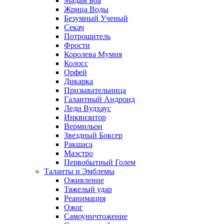
Мадам Боа
Жрица Воды
Безумный Ученый
Секач
Потрошитель
Фрости
Королева Мумия
Колосс
Орфей
Дикарка
Призывательница
Галантный Андроид
Леди Вудхаус
Инквизитор
Вермильон
Звездный Боксер
Ракшаса
Маэстро
Первобытный Голем
Таланты и Эмблемы
Оживление
Тяжелый удар
Реанимация
Ожог
Самоуничтожение