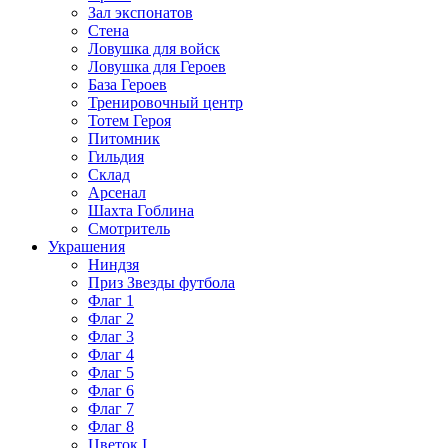
Зал экспонатов
Стена
Ловушка для войск
Ловушка для Героев
База Героев
Тренировочный центр
Тотем Героя
Питомник
Гильдия
Склад
Арсенал
Шахта Гоблина
Смотритель
Украшения
Ниндзя
Приз Звезды футбола
Флаг 1
Флаг 2
Флаг 3
Флаг 4
Флаг 5
Флаг 6
Флаг 7
Флаг 8
Цветок I