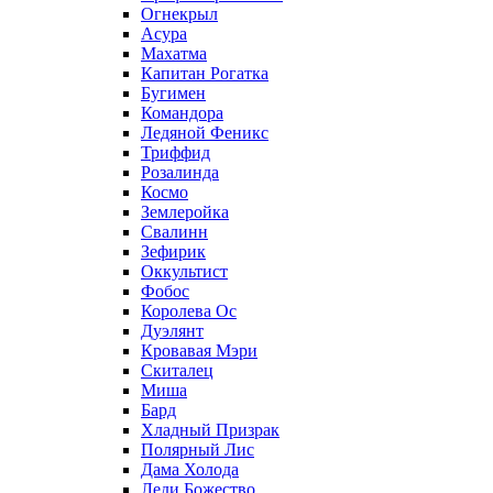
Огнекрыл
Асура
Махатма
Капитан Рогатка
Бугимен
Командора
Ледяной Феникс
Триффид
Розалинда
Космо
Землеройка
Свалинн
Зефирик
Оккультист
Фобос
Королева Ос
Дуэлянт
Кровавая Мэри
Скиталец
Миша
Бард
Хладный Призрак
Полярный Лис
Дама Холода
Леди Божество