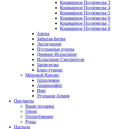
Кошмарное Подземелье 3
Кошмарное Подземелье 4
Кошмарное Подземелье 5
Кошмарное Подземелье 6
Кошмарное Подземелье 7
Кошмарное Подземелье 8
Арена
Забытая Битва
Экспедиция
Пустынные руины
Древнее Испытание
Испытание Смотрителя
Запределье
Блиц-турнир
Мировой Кризис
Архидемон
Аварицифер
Имп
Угольная Армия
Предметы
Ваши подарки
Герои
Потребляемое
Руны
Награда