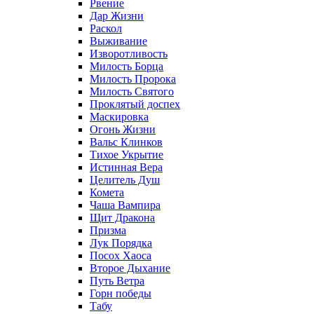
Рвение
Дар Жизни
Раскол
Выживание
Изворотливость
Милость Борца
Милость Пророка
Милость Святого
Проклятый доспех
Маскировка
Огонь Жизни
Вальс Клинков
Тихое Укрытие
Истинная Вера
Целитель Душ
Комета
Чаша Вампира
Щит Дракона
Призма
Лук Порядка
Посох Хаоса
Второе Дыхание
Путь Ветра
Горн победы
Табу