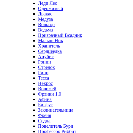
Леди Лео
Одержимый
Дракас
Медуза
Вольтор
Ведьма
Призрачный Всадник
Малыш Ник
Хранитель
Сердцеедка
Анубис
Ронин
Стрелок
Рино
Тесса
Некрос
Ворожей
Фрэнки 1.0
Афина
Бигфут
Заклинательница
Фрейя
Седна
Повелитель Бури
Профеcсор Риббит