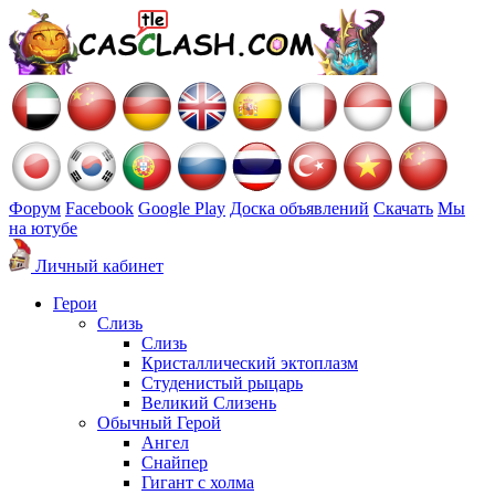
Форум
Facebook
Google Play
Доска объявлений
Скачать
Мы
на ютубе
Личный кабинет
Герои
Слизь
Слизь
Кристаллический эктоплазм
Студенистый рыцарь
Великий Слизень
Обычный Герой
Ангел
Снайпер
Гигант с холма