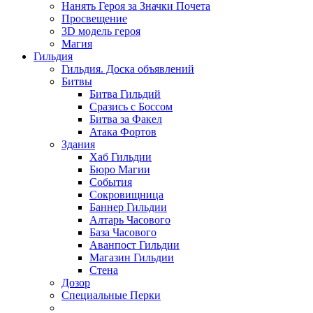
Нанять Героя за Значки Почета
Просвещение
3D модель героя
Магия
Гильдия
Гильдия. Доска объявлений
Битвы
Битва Гильдий
Сразись с Боссом
Битва за Факел
Атака Фортов
Здания
Хаб Гильдии
Бюро Магии
События
Сокровищница
Баннер Гильдии
Алтарь Часового
База Часового
Аванпост Гильдии
Магазин Гильдии
Стена
Дозор
Специальные Перки