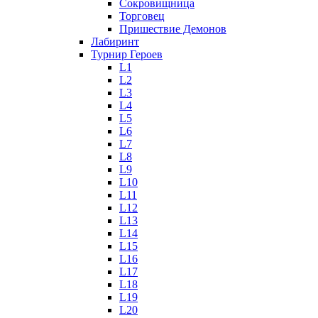
Сокровищница
Торговец
Пришествие Демонов
Лабиринт
Турнир Героев
L1
L2
L3
L4
L5
L6
L7
L8
L9
L10
L11
L12
L13
L14
L15
L16
L17
L18
L19
L20