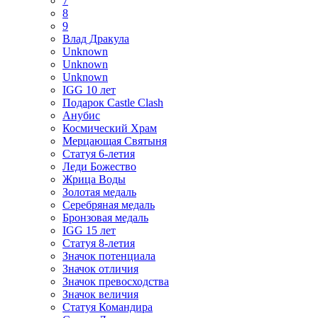
7
8
9
Влад Дракула
Unknown
Unknown
Unknown
IGG 10 лет
Подарок Castle Clash
Анубис
Космический Храм
Мерцающая Святыня
Статуя 6-летия
Леди Божество
Жрица Воды
Золотая медаль
Серебряная медаль
Бронзовая медаль
IGG 15 лет
Статуя 8-летия
Значок потенциала
Значок отличия
Значок превосходства
Значок величия
Статуя Командира