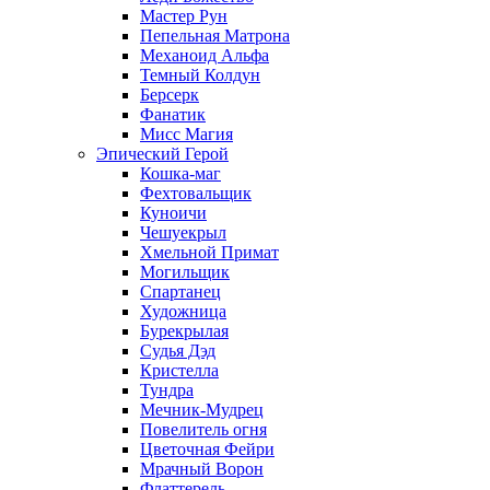
Мастер Рун
Пепельная Матрона
Механоид Альфа
Темный Колдун
Берсерк
Фанатик
Мисс Магия
Эпический Герой
Кошка-маг
Фехтовальщик
Куноичи
Чешуекрыл
Хмельной Примат
Могильщик
Спартанец
Художница
Бурекрылая
Судья Дэд
Кристелла
Тундра
Мечник-Мудрец
Повелитель огня
Цветочная Фейри
Мрачный Ворон
Флаттерель