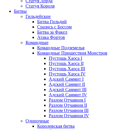
Статуя Лорда
Статуя Короля
Битвы
Гильдейские
Битва Гильдий
Сразись с Боссом
Битва за Факел
Атака Фортов
Командные
Командные Подземелья
Командные Пришествия Монстров
Пустошь Хаоса I
Пустошь Хаоса II
Пустошь Хаоса III
Пустошь Хаоса IV
Адский Саммит I
Адский Саммит II
Адский Саммит III
Адский Саммит IV
Разлом Отчаяния I
Разлом Отчаяния II
Разлом Отчаяния III
Разлом Отчаяния IV
Одиночные
Королевская битва