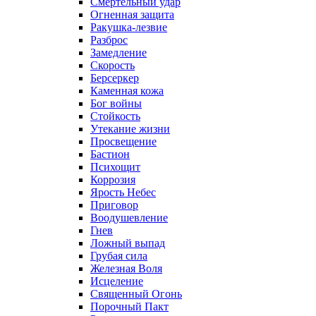
Смертельный удар
Огненная защита
Ракушка-лезвие
Разброс
Замедление
Скорость
Берсеркер
Каменная кожа
Бог войны
Стойкость
Утекание жизни
Просвещение
Бастион
Психощит
Коррозия
Ярость Небес
Приговор
Воодушевление
Гнев
Ложный выпад
Грубая сила
Железная Воля
Исцеление
Священный Огонь
Порочный Пакт