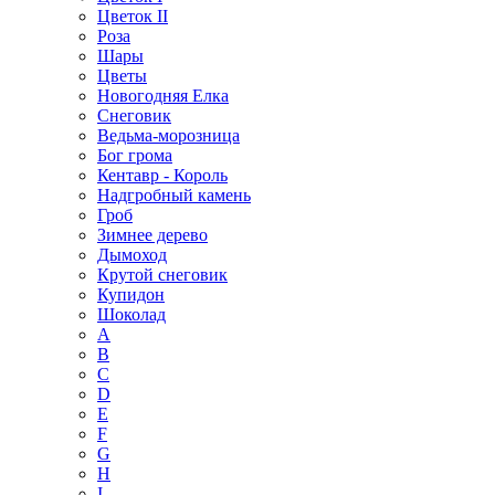
Цветок II
Роза
Шары
Цветы
Новогодняя Елка
Снеговик
Ведьма-морозница
Бог грома
Кентавр - Король
Надгробный камень
Гроб
Зимнее дерево
Дымоход
Крутой снеговик
Купидон
Шоколад
A
B
C
D
E
F
G
H
I