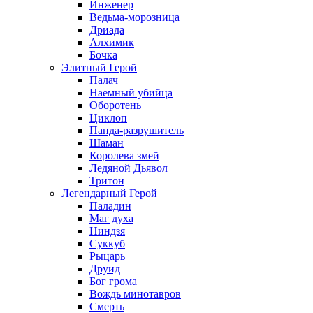
Инженер
Ведьма-морозница
Дриада
Алхимик
Бочка
Элитный Герой
Палач
Наемный убийца
Оборотень
Циклоп
Панда-разрушитель
Шаман
Королева змей
Ледяной Дьявол
Тритон
Легендарный Герой
Паладин
Маг духа
Ниндзя
Суккуб
Рыцарь
Друид
Бог грома
Вождь минотавров
Смерть