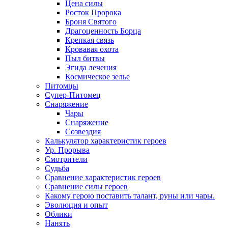
Цена силы
Росток Пророка
Броня Святого
Драгоценность Борца
Крепкая связь
Кровавая охота
Пыл битвы
Эгида лечения
Космическое зелье
Питомцы
Супер-Питомец
Снаряжение
Чары
Снаряжение
Созвездия
Калькулятор характеристик героев
Ур. Прорыва
Смотрители
Судьба
Сравнение характеристик героев
Сравнение силы героев
Какому герою поставить талант, руны или чары.
Эволюция и опыт
Облики
Нанять