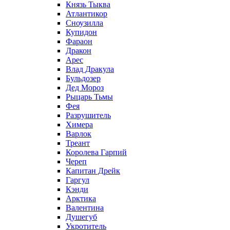
Князь Тыква
Атлантикор
Сноузилла
Купидон
Фараон
Дракон
Арес
Влад Дракула
Бульдозер
Дед Мороз
Рыцарь Тьмы
Фея
Разрушитель
Химера
Варлок
Треант
Королева Гарпий
Череп
Капитан Дрейк
Гаргул
Кэнди
Арктика
Валентина
Душегуб
Укротитель