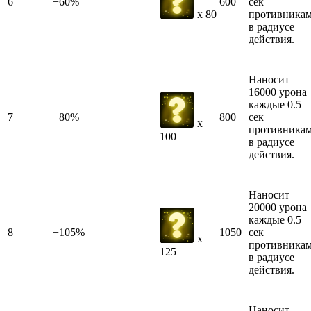
6
+60%
600
сек
противника
x 80
в радиусе
действия.
Наносит
16000 урона
каждые 0.5
7
+80%
800
сек
x
противника
100
в радиусе
действия.
Наносит
20000 урона
каждые 0.5
8
+105%
1050
сек
x
противника
125
в радиусе
действия.
Наносит