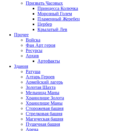
Призвать Часовых
Принцесса Колючка
Морозный Голем
Пламенный Жеребец
Цербер
Крылатый Лев
Прочее
Войска
Фан Арт героя
Ресурсы
Архив
Артефакты
Здания
Ратуша
Алтарь Героев
Армейский лагерь
Золотая Шахта
Мельница Маны
Хранилище Золота
Хранилище Маны
Сторожевая башня
Стрелковая башня
Магическая башня
Пушечная башня
Арена