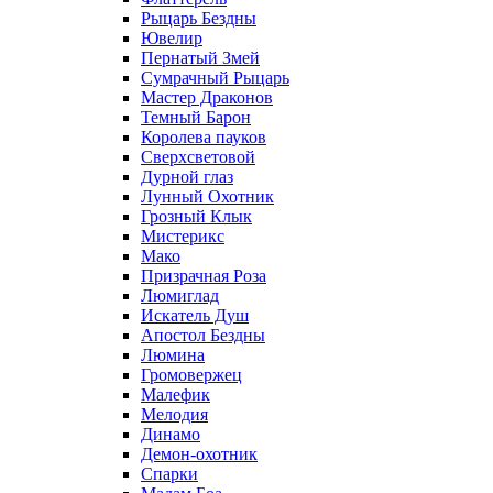
Рыцарь Бездны
Ювелир
Пернатый Змей
Сумрачный Рыцарь
Мастер Драконов
Темный Барон
Королева пауков
Сверхсветовой
Дурной глаз
Лунный Охотник
Грозный Клык
Мистерикс
Мако
Призрачная Роза
Люмиглад
Искатель Душ
Апостол Бездны
Люмина
Громовержец
Малефик
Мелодия
Динамо
Демон-охотник
Спарки