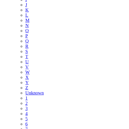
J
K
L
M
N
O
P
Q
R
S
T
U
V
W
X
Y
Z
Unknown
1
2
3
4
5
6