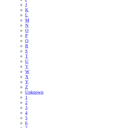
J
K
L
M
N
O
P
Q
R
S
T
U
V
W
X
Y
Z
Unknown
1
2
3
4
5
6