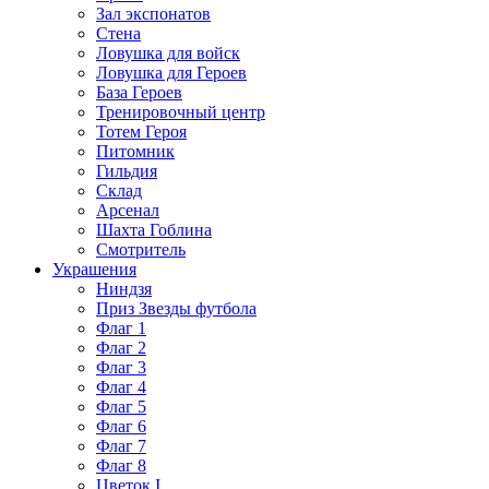
Зал экспонатов
Стена
Ловушка для войск
Ловушка для Героев
База Героев
Тренировочный центр
Тотем Героя
Питомник
Гильдия
Склад
Арсенал
Шахта Гоблина
Смотритель
Украшения
Ниндзя
Приз Звезды футбола
Флаг 1
Флаг 2
Флаг 3
Флаг 4
Флаг 5
Флаг 6
Флаг 7
Флаг 8
Цветок I