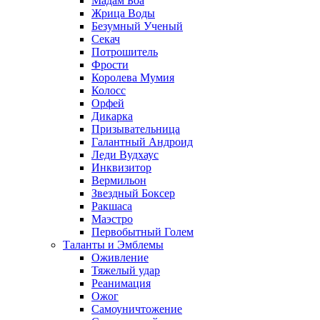
Мадам Боа
Жрица Воды
Безумный Ученый
Секач
Потрошитель
Фрости
Королева Мумия
Колосс
Орфей
Дикарка
Призывательница
Галантный Андроид
Леди Вудхаус
Инквизитор
Вермильон
Звездный Боксер
Ракшаса
Маэстро
Первобытный Голем
Таланты и Эмблемы
Оживление
Тяжелый удар
Реанимация
Ожог
Самоуничтожение