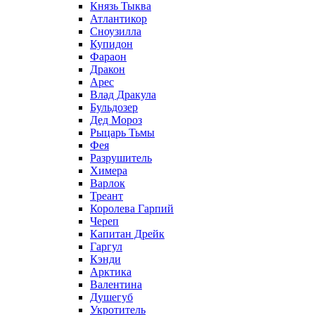
Князь Тыква
Атлантикор
Сноузилла
Купидон
Фараон
Дракон
Арес
Влад Дракула
Бульдозер
Дед Мороз
Рыцарь Тьмы
Фея
Разрушитель
Химера
Варлок
Треант
Королева Гарпий
Череп
Капитан Дрейк
Гаргул
Кэнди
Арктика
Валентина
Душегуб
Укротитель