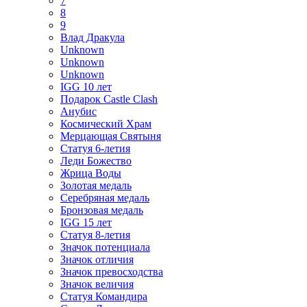
7
8
9
Влад Дракула
Unknown
Unknown
Unknown
IGG 10 лет
Подарок Castle Clash
Анубис
Космический Храм
Мерцающая Святыня
Статуя 6-летия
Леди Божество
Жрица Воды
Золотая медаль
Серебряная медаль
Бронзовая медаль
IGG 15 лет
Статуя 8-летия
Значок потенциала
Значок отличия
Значок превосходства
Значок величия
Статуя Командира