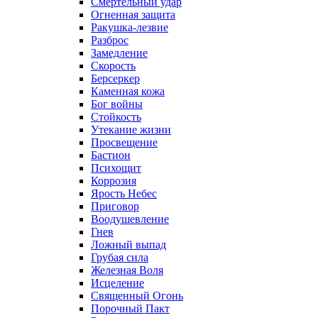
Смертельный удар
Огненная защита
Ракушка-лезвие
Разброс
Замедление
Скорость
Берсеркер
Каменная кожа
Бог войны
Стойкость
Утекание жизни
Просвещение
Бастион
Психощит
Коррозия
Ярость Небес
Приговор
Воодушевление
Гнев
Ложный выпад
Грубая сила
Железная Воля
Исцеление
Священный Огонь
Порочный Пакт