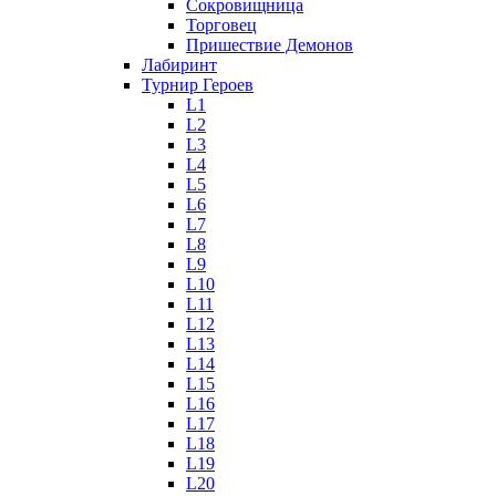
Сокровищница
Торговец
Пришествие Демонов
Лабиринт
Турнир Героев
L1
L2
L3
L4
L5
L6
L7
L8
L9
L10
L11
L12
L13
L14
L15
L16
L17
L18
L19
L20