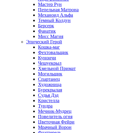
Мастер Рун
Пепельная Матрона
Механоид Альфа
Темный Колдун
Берсерк
Фанатик
Мисс Магия
Эпический Герой
Кошка-маг
Фехтовальщик
Куноичи
Чешуекрыл
Хмельной Примат
Могильщик
Спартанец
Художница
Бурекрылая
Судья Дэд
Кристелла
Тундра
Мечник-Мудрец
Повелитель огня
Цветочная Фейри
Мрачный Ворон
Флаттерель