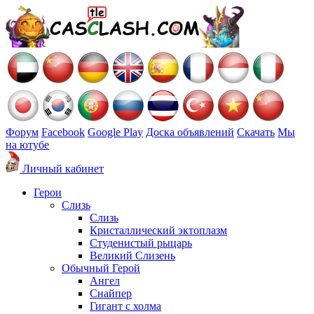
Форум
Facebook
Google Play
Доска объявлений
Скачать
Мы
на ютубе
Личный кабинет
Герои
Слизь
Слизь
Кристаллический эктоплазм
Студенистый рыцарь
Великий Слизень
Обычный Герой
Ангел
Снайпер
Гигант с холма