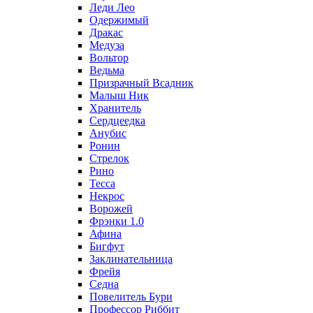
Леди Лео
Одержимый
Дракас
Медуза
Вольтор
Ведьма
Призрачный Всадник
Малыш Ник
Хранитель
Сердцеедка
Анубис
Ронин
Стрелок
Рино
Тесса
Некрос
Ворожей
Фрэнки 1.0
Афина
Бигфут
Заклинательница
Фрейя
Седна
Повелитель Бури
Профеcсор Риббит