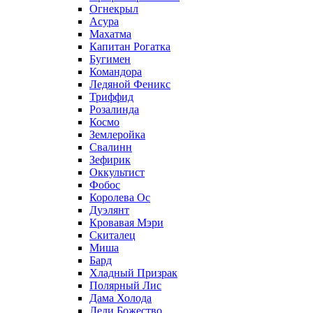
Огнекрыл
Асура
Махатма
Капитан Рогатка
Бугимен
Командора
Ледяной Феникс
Триффид
Розалинда
Космо
Землеройка
Свалинн
Зефирик
Оккультист
Фобос
Королева Ос
Дуэлянт
Кровавая Мэри
Скиталец
Миша
Бард
Хладный Призрак
Полярный Лис
Дама Холода
Леди Божество