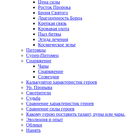
Цена силы
Росток Пророка
Броня Святого
Драгоценность Борца
Крепкая связь
Кровавая охота
Пыл битвы
Эгида лечения
Космическое зелье
Питомцы
Супер-Питомец
Снаряжение
Чары
Снаряжение
Созвездия
Калькулятор характеристик героев
Ур. Прорыва
Смотрители
Судьба
Сравнение характеристик героев
Сравнение силы героев
Какому герою поставить талант, руны или чары.
Эволюция и опыт
Облики
Нанять