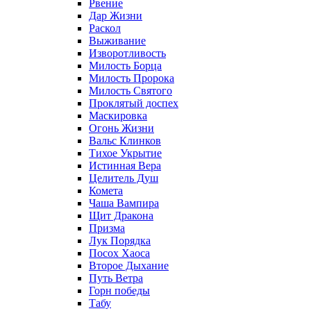
Рвение
Дар Жизни
Раскол
Выживание
Изворотливость
Милость Борца
Милость Пророка
Милость Святого
Проклятый доспех
Маскировка
Огонь Жизни
Вальс Клинков
Тихое Укрытие
Истинная Вера
Целитель Душ
Комета
Чаша Вампира
Щит Дракона
Призма
Лук Порядка
Посох Хаоса
Второе Дыхание
Путь Ветра
Горн победы
Табу