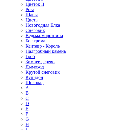
Цветок II
Роза
Шары
Цветы
Новогодняя Елка
Снеговик
Ведьма-морозница
Бог грома
Кентавр - Король
Надгробный камень
Гроб
Зимнее дерево
Дымоход
Крутой снеговик
Купидон
Шоколад
A
B
C
D
E
F
G
H
I