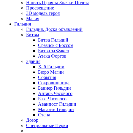
Нанять Героя за Значки Почета
Просвещение
3D модель героя
Магия
Гильдия
Гильдия. Доска объявлений
Битвы
Битва Гильдий
Сразись с Боссом
Битва за Факел
Атака Фортов
Здания
Хаб Гильдии
Бюро Магии
События
Сокровищница
Баннер Гильдии
Алтарь Часового
База Часового
Аванпост Гильдии
Магазин Гильдии
Стена
Дозор
Специальные Перки