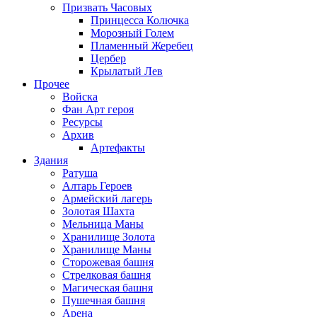
Призвать Часовых
Принцесса Колючка
Морозный Голем
Пламенный Жеребец
Цербер
Крылатый Лев
Прочее
Войска
Фан Арт героя
Ресурсы
Архив
Артефакты
Здания
Ратуша
Алтарь Героев
Армейский лагерь
Золотая Шахта
Мельница Маны
Хранилище Золота
Хранилище Маны
Сторожевая башня
Стрелковая башня
Магическая башня
Пушечная башня
Арена