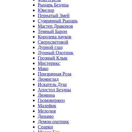
Рыцарь Бездны
Ювелир
Пернатый Змей
Сумрачный Рыцарь
Мастер Драконов
Темный Барон
Королева пауков
Сверхсветовой
Дурной глаз
Лунный Охотник
Грозный Клык
Мистерикс
Мако
Призрачная Роза
Люмиглад
Искатель Душ
Апостол Бездны
Люмина
Громовержец
Малефик
Мелодия
Динамо
Демон-охотник
Спарки