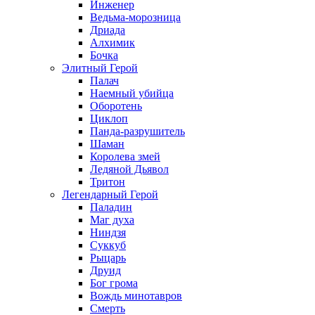
Инженер
Ведьма-морозница
Дриада
Алхимик
Бочка
Элитный Герой
Палач
Наемный убийца
Оборотень
Циклоп
Панда-разрушитель
Шаман
Королева змей
Ледяной Дьявол
Тритон
Легендарный Герой
Паладин
Маг духа
Ниндзя
Суккуб
Рыцарь
Друид
Бог грома
Вождь минотавров
Смерть