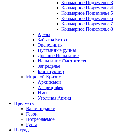
Кошмарное Подземелье 3
Кошмарное Подземелье 4
Кошмарное Подземелье 5
Кошмарное Подземелье 6
Кошмарное Подземелье 7
Кошмарное Подземелье 8
Арена
Забытая Битва
Экспедиция
Пустынные руины
Древнее Испытание
Испытание Смотрителя
Запределье
Блиц-турнир
Мировой Кризис
Архидемон
Аварицифер
Имп
Угольная Армия
Предметы
Ваши подарки
Герои
Потребляемое
Руны
Награда