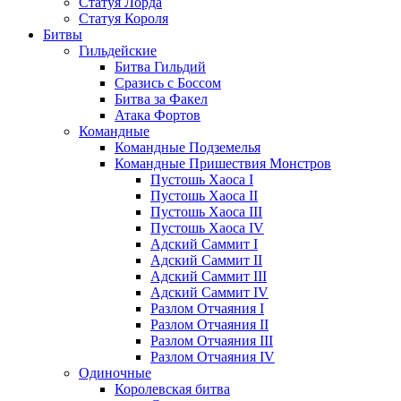
Статуя Лорда
Статуя Короля
Битвы
Гильдейские
Битва Гильдий
Сразись с Боссом
Битва за Факел
Атака Фортов
Командные
Командные Подземелья
Командные Пришествия Монстров
Пустошь Хаоса I
Пустошь Хаоса II
Пустошь Хаоса III
Пустошь Хаоса IV
Адский Саммит I
Адский Саммит II
Адский Саммит III
Адский Саммит IV
Разлом Отчаяния I
Разлом Отчаяния II
Разлом Отчаяния III
Разлом Отчаяния IV
Одиночные
Королевская битва