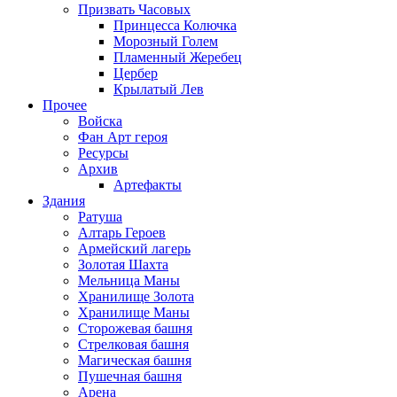
Призвать Часовых
Принцесса Колючка
Морозный Голем
Пламенный Жеребец
Цербер
Крылатый Лев
Прочее
Войска
Фан Арт героя
Ресурсы
Архив
Артефакты
Здания
Ратуша
Алтарь Героев
Армейский лагерь
Золотая Шахта
Мельница Маны
Хранилище Золота
Хранилище Маны
Сторожевая башня
Стрелковая башня
Магическая башня
Пушечная башня
Арена