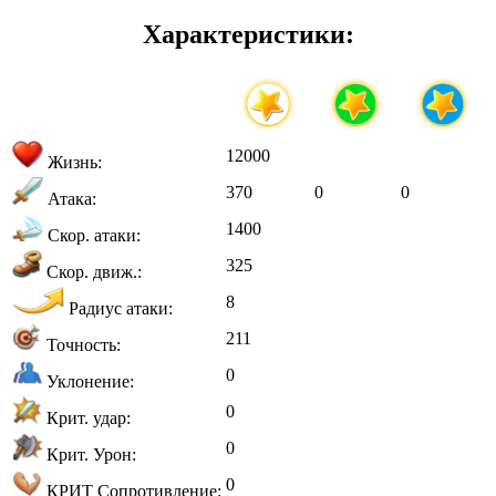
Характеристики:
12000
Жизнь:
370
0
0
Атака:
1400
Скор. атаки:
325
Скор. движ.:
8
Радиус атаки:
211
Точность:
0
Уклонение:
0
Крит. удар:
0
Крит. Урон:
0
КРИТ Сопротивление: