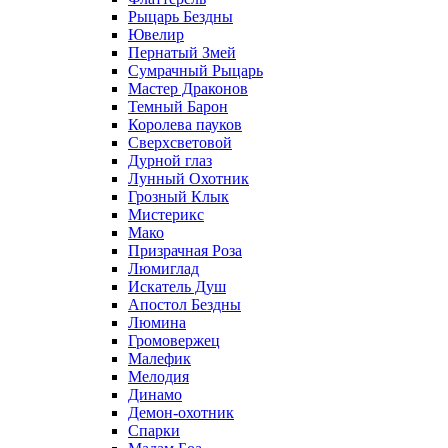
Рыцарь Бездны
Ювелир
Пернатый Змей
Сумрачный Рыцарь
Мастер Драконов
Темный Барон
Королева пауков
Сверхсветовой
Дурной глаз
Лунный Охотник
Грозный Клык
Мистерикс
Мако
Призрачная Роза
Люмиглад
Искатель Душ
Апостол Бездны
Люмина
Громовержец
Малефик
Мелодия
Динамо
Демон-охотник
Спарки