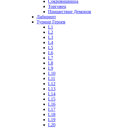
Сокровищница
Торговец
Пришествие Демонов
Лабиринт
Турнир Героев
L1
L2
L3
L4
L5
L6
L7
L8
L9
L10
L11
L12
L13
L14
L15
L16
L17
L18
L19
L20