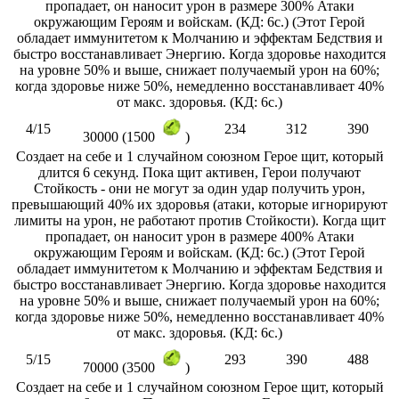
пропадает, он наносит урон в размере 300% Атаки
окружающим Героям и войскам. (КД: 6с.) (Этот Герой
обладает иммунитетом к Молчанию и эффектам Бедствия и
быстро восстанавливает Энергию. Когда здоровье находится
на уровне 50% и выше, снижает получаемый урон на 60%;
когда здоровье ниже 50%, немедленно восстанавливает 40%
от макс. здоровья. (КД: 6с.)
4/15
234
312
390
30000 (1500
)
Создает на себе и 1 случайном союзном Герое щит, который
длится 6 секунд. Пока щит активен, Герои получают
Стойкость - они не могут за один удар получить урон,
превышающий 40% их здоровья (атаки, которые игнорируют
лимиты на урон, не работают против Стойкости). Когда щит
пропадает, он наносит урон в размере 400% Атаки
окружающим Героям и войскам. (КД: 6с.) (Этот Герой
обладает иммунитетом к Молчанию и эффектам Бедствия и
быстро восстанавливает Энергию. Когда здоровье находится
на уровне 50% и выше, снижает получаемый урон на 60%;
когда здоровье ниже 50%, немедленно восстанавливает 40%
от макс. здоровья. (КД: 6с.)
5/15
293
390
488
70000 (3500
)
Создает на себе и 1 случайном союзном Герое щит, который