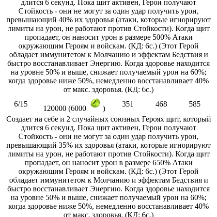
длится 6 секунд. Пока щит активен, Герои получают
Стойкость - они не могут за один удар получить урон,
превышающий 40% их здоровья (атаки, которые игнорируют
лимиты на урон, не работают против Стойкости). Когда щит
пропадает, он наносит урон в размере 500% Атаки
окружающим Героям и войскам. (КД: 6с.) (Этот Герой
обладает иммунитетом к Молчанию и эффектам Бедствия и
быстро восстанавливает Энергию. Когда здоровье находится
на уровне 50% и выше, снижает получаемый урон на 60%;
когда здоровье ниже 50%, немедленно восстанавливает 40%
от макс. здоровья. (КД: 6с.)
6/15
351
468
585
120000 (6000
)
Создает на себе и 2 случайных союзных Героях щит, который
длится 6 секунд. Пока щит активен, Герои получают
Стойкость - они не могут за один удар получить урон,
превышающий 35% их здоровья (атаки, которые игнорируют
лимиты на урон, не работают против Стойкости). Когда щит
пропадает, он наносит урон в размере 650% Атаки
окружающим Героям и войскам. (КД: 6с.) (Этот Герой
обладает иммунитетом к Молчанию и эффектам Бедствия и
быстро восстанавливает Энергию. Когда здоровье находится
на уровне 50% и выше, снижает получаемый урон на 60%;
когда здоровье ниже 50%, немедленно восстанавливает 40%
от макс. здоровья. (КД: 6с.)