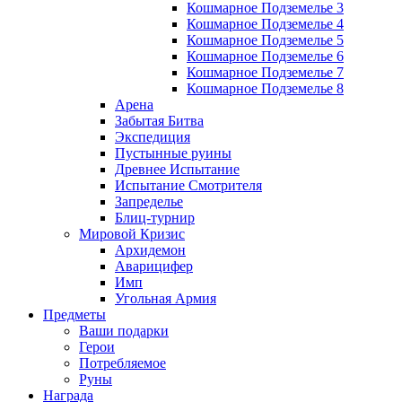
Кошмарное Подземелье 3
Кошмарное Подземелье 4
Кошмарное Подземелье 5
Кошмарное Подземелье 6
Кошмарное Подземелье 7
Кошмарное Подземелье 8
Арена
Забытая Битва
Экспедиция
Пустынные руины
Древнее Испытание
Испытание Смотрителя
Запределье
Блиц-турнир
Мировой Кризис
Архидемон
Аварицифер
Имп
Угольная Армия
Предметы
Ваши подарки
Герои
Потребляемое
Руны
Награда