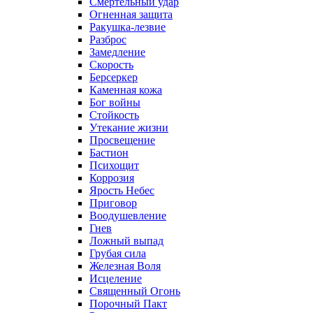
Смертельный удар
Огненная защита
Ракушка-лезвие
Разброс
Замедление
Скорость
Берсеркер
Каменная кожа
Бог войны
Стойкость
Утекание жизни
Просвещение
Бастион
Психощит
Коррозия
Ярость Небес
Приговор
Воодушевление
Гнев
Ложный выпад
Грубая сила
Железная Воля
Исцеление
Священный Огонь
Порочный Пакт