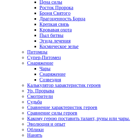
Цена силы
Росток Пророка
Броня Святого
Драгоценность Борца
Крепкая связь
Кровавая охота
Пыл битвы
Эгида лечения
Космическое зелье
Питомцы
Супер-Питомец
Снаряжение
Чары
Снаряжение
Созвездия
Калькулятор характеристик героев
Ур. Прорыва
Смотрители
Судьба
Сравнение характеристик героев
Сравнение силы героев
Какому герою поставить талант, руны или чары.
Эволюция и опыт
Облики
Нанять