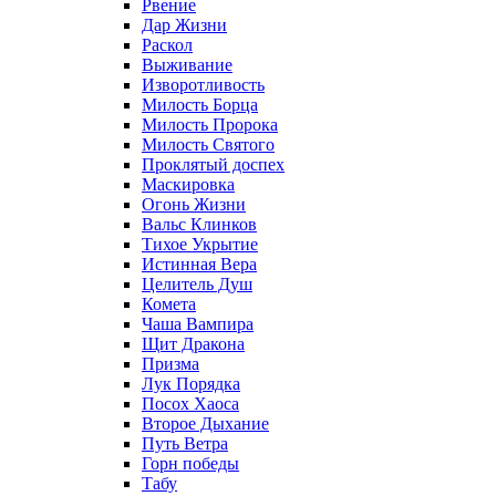
Рвение
Дар Жизни
Раскол
Выживание
Изворотливость
Милость Борца
Милость Пророка
Милость Святого
Проклятый доспех
Маскировка
Огонь Жизни
Вальс Клинков
Тихое Укрытие
Истинная Вера
Целитель Душ
Комета
Чаша Вампира
Щит Дракона
Призма
Лук Порядка
Посох Хаоса
Второе Дыхание
Путь Ветра
Горн победы
Табу