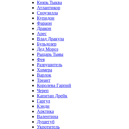
Князь Тыква
Атлантикор
Сноузилла
Купидон
Фараон
Дракон
Арес
Влад Дракула
Бульдозер
Дед Мороз
Рыцарь Тьмы
Фея
Разрушитель
Химера
Варлок
Треант
Королева Гарпий
Череп
Капитан Дрейк
Гаргул
Кэнди
Арктика
Валентина
Душегуб
Укротитель