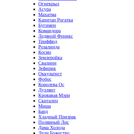
Огнекрыл
Асура
Махатма
Капитан Рогатка
Бугимен
Командора
Ледяной Феникс
Триффид
Розалинда
Космо
Землеройка
Свалинн
Зефирик
Оккультист
Фобос
Королева Ос
Дуэлянт
Кровавая Мэри
Скиталец
Миша
Бард
Хладный Призрак
Полярный Лис
Дама Холода
Леди Божество