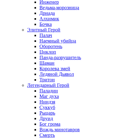
Инженер
Ведьма-морозница
Дриада
Алхимик
Бочка
Элитный Герой
Палач
Наемный убийца
Оборотень
Циклоп
Панда-разрушитель
Шаман
Королева змей
Ледяной Дьявол
Тритон
Легендарный Герой
Паладин
Маг духа
Ниндзя
Суккуб
Рыцарь
Друид
Бог грома
Вождь минотавров
Смерть