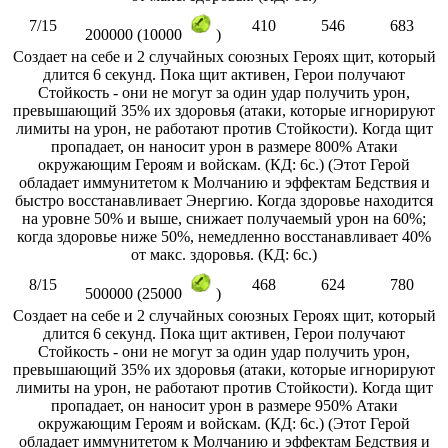
7/15
410
546
683
200000 (10000
)
Создает на себе и 2 случайных союзных Героях щит, который
длится 6 секунд. Пока щит активен, Герои получают
Стойкость - они не могут за один удар получить урон,
превышающий 35% их здоровья (атаки, которые игнорируют
лимиты на урон, не работают против Стойкости). Когда щит
пропадает, он наносит урон в размере 800% Атаки
окружающим Героям и войскам. (КД: 6с.) (Этот Герой
обладает иммунитетом к Молчанию и эффектам Бедствия и
быстро восстанавливает Энергию. Когда здоровье находится
на уровне 50% и выше, снижает получаемый урон на 60%;
когда здоровье ниже 50%, немедленно восстанавливает 40%
от макс. здоровья. (КД: 6с.)
8/15
468
624
780
500000 (25000
)
Создает на себе и 2 случайных союзных Героях щит, который
длится 6 секунд. Пока щит активен, Герои получают
Стойкость - они не могут за один удар получить урон,
превышающий 35% их здоровья (атаки, которые игнорируют
лимиты на урон, не работают против Стойкости). Когда щит
пропадает, он наносит урон в размере 950% Атаки
окружающим Героям и войскам. (КД: 6с.) (Этот Герой
обладает иммунитетом к Молчанию и эффектам Бедствия и