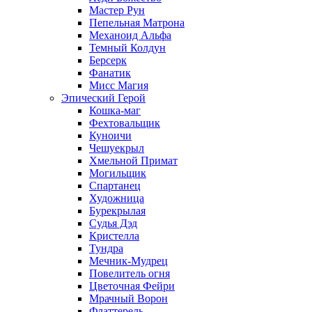
Мастер Рун
Пепельная Матрона
Механоид Альфа
Темный Колдун
Берсерк
Фанатик
Мисс Магия
Эпический Герой
Кошка-маг
Фехтовальщик
Куноичи
Чешуекрыл
Хмельной Примат
Могильщик
Спартанец
Художница
Бурекрылая
Судья Дэд
Кристелла
Тундра
Мечник-Мудрец
Повелитель огня
Цветочная Фейри
Мрачный Ворон
Флаттерель