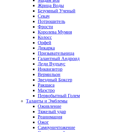
Мадам Боа
Жрица Воды
Безумный Ученый
Секач
Потрошитель
Фрости
Королева Мумия
Колосс
Орфей
Дикарка
Призывательница
Галантный Андроид
Леди Вудхаус
Инквизитор
Вермильон
Звездный Боксер
Ракшаса
Маэстро
Первобытный Голем
Таланты и Эмблемы
Оживление
Тяжелый удар
Реанимация
Ожог
Самоуничтожение