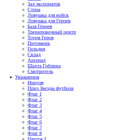
Зал экспонатов
Стена
Ловушка для войск
Ловушка для Героев
База Героев
Тренировочный центр
Тотем Героя
Питомник
Гильдия
Склад
Арсенал
Шахта Гоблина
Смотритель
Украшения
Ниндзя
Приз Звезды футбола
Флаг 1
Флаг 2
Флаг 3
Флаг 4
Флаг 5
Флаг 6
Флаг 7
Флаг 8
Цветок I