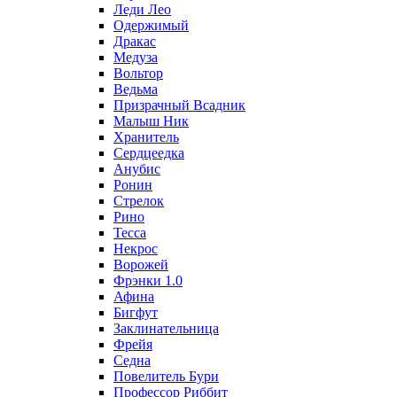
Леди Лео
Одержимый
Дракас
Медуза
Вольтор
Ведьма
Призрачный Всадник
Малыш Ник
Хранитель
Сердцеедка
Анубис
Ронин
Стрелок
Рино
Тесса
Некрос
Ворожей
Фрэнки 1.0
Афина
Бигфут
Заклинательница
Фрейя
Седна
Повелитель Бури
Профеcсор Риббит