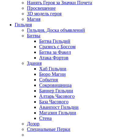
Нанять Героя за Значки Почета
Просвещение
3D модель героя
Магия
Гильдия
Гильдия. Доска объявлений
Битвы
Битва Гильдий
Сразись с Боссом
Битва за Факел
Атака Фортов
Здания
Хаб Гильдии
Бюро Магии
События
Сокровищница
Баннер Гильдии
Алтарь Часового
База Часового
Аванпост Гильдии
Магазин Гильдии
Стена
Дозор
Специальные Перки