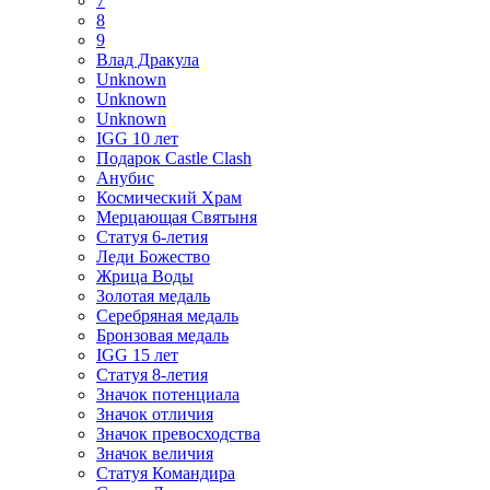
7
8
9
Влад Дракула
Unknown
Unknown
Unknown
IGG 10 лет
Подарок Castle Clash
Анубис
Космический Храм
Мерцающая Святыня
Статуя 6-летия
Леди Божество
Жрица Воды
Золотая медаль
Серебряная медаль
Бронзовая медаль
IGG 15 лет
Статуя 8-летия
Значок потенциала
Значок отличия
Значок превосходства
Значок величия
Статуя Командира