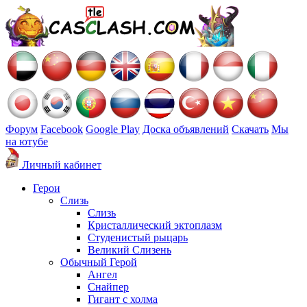
Форум
Facebook
Google Play
Доска объявлений
Скачать
Мы
на ютубе
Личный кабинет
Герои
Слизь
Слизь
Кристаллический эктоплазм
Студенистый рыцарь
Великий Слизень
Обычный Герой
Ангел
Снайпер
Гигант с холма