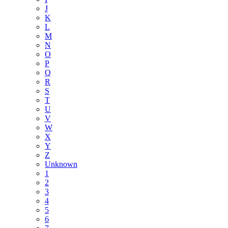
J
K
L
M
N
O
P
Q
R
S
T
U
V
W
X
Y
Z
Unknown
1
2
3
4
5
6