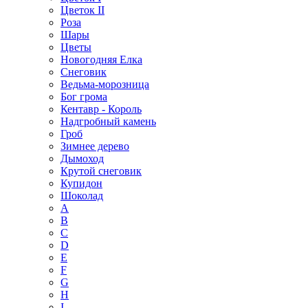
Цветок II
Роза
Шары
Цветы
Новогодняя Елка
Снеговик
Ведьма-морозница
Бог грома
Кентавр - Король
Надгробный камень
Гроб
Зимнее дерево
Дымоход
Крутой снеговик
Купидон
Шоколад
A
B
C
D
E
F
G
H
I