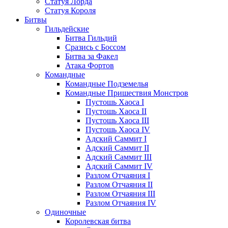
Статуя Лорда
Статуя Короля
Битвы
Гильдейские
Битва Гильдий
Сразись с Боссом
Битва за Факел
Атака Фортов
Командные
Командные Подземелья
Командные Пришествия Монстров
Пустошь Хаоса I
Пустошь Хаоса II
Пустошь Хаоса III
Пустошь Хаоса IV
Адский Саммит I
Адский Саммит II
Адский Саммит III
Адский Саммит IV
Разлом Отчаяния I
Разлом Отчаяния II
Разлом Отчаяния III
Разлом Отчаяния IV
Одиночные
Королевская битва