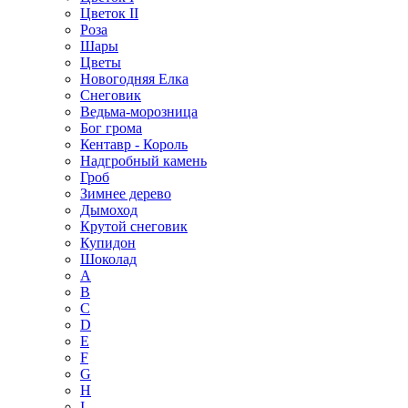
Цветок II
Роза
Шары
Цветы
Новогодняя Елка
Снеговик
Ведьма-морозница
Бог грома
Кентавр - Король
Надгробный камень
Гроб
Зимнее дерево
Дымоход
Крутой снеговик
Купидон
Шоколад
A
B
C
D
E
F
G
H
I