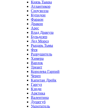
Князь Тыква
Атлантикор
Сноузилла
Купидон
Фараон
Дракон
Арес
Влад Дракула
Бульдозер
Дед Мороз
Рыцарь Тьмы
Фея
Разрушитель
Химера
Варлок
Треант
Королева Гарпий
Череп
Капитан Дрейк
Гаргул
Кэнди
Арктика
Валентина
Душегуб
Укротитель