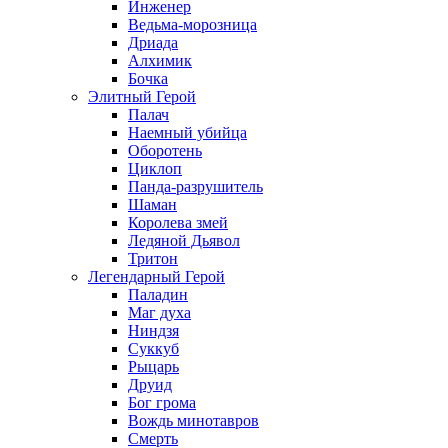
Инженер
Ведьма-морозница
Дриада
Алхимик
Бочка
Элитный Герой
Палач
Наемный убийца
Оборотень
Циклоп
Панда-разрушитель
Шаман
Королева змей
Ледяной Дьявол
Тритон
Легендарный Герой
Паладин
Маг духа
Ниндзя
Суккуб
Рыцарь
Друид
Бог грома
Вождь минотавров
Смерть