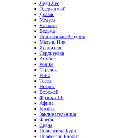
Леди Лео
Одержимый
Дракас
Медуза
Вольтор
Ведьма
Призрачный Всадник
Малыш Ник
Хранитель
Сердцеедка
Анубис
Ронин
Стрелок
Рино
Тесса
Некрос
Ворожей
Фрэнки 1.0
Афина
Бигфут
Заклинательница
Фрейя
Седна
Повелитель Бури
Профеcсор Риббит