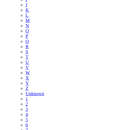
J
K
L
M
N
O
P
Q
R
S
T
U
V
W
X
Y
Z
Unknown
1
2
3
4
5
6