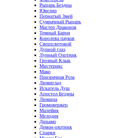
Рыцарь Бездны
Ювелир
Пернатый Змей
Сумрачный Рыцарь
Мастер Драконов
Темный Барон
Королева пауков
Сверхсветовой
Дурной глаз
Лунный Охотник
Грозный Клык
Мистерикс
Мако
Призрачная Роза
Люмиглад
Искатель Душ
Апостол Бездны
Люмина
Громовержец
Малефик
Мелодия
Динамо
Демон-охотник
Спарки