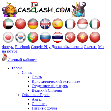
Форум
Facebook
Google Play
Доска объявлений
Скачать
Мы
на ютубе
Личный кабинет
Герои
Слизь
Слизь
Кристаллический эктоплазм
Студенистый рыцарь
Великий Слизень
Обычный Герой
Ангел
Снайпер
Гигант с холма