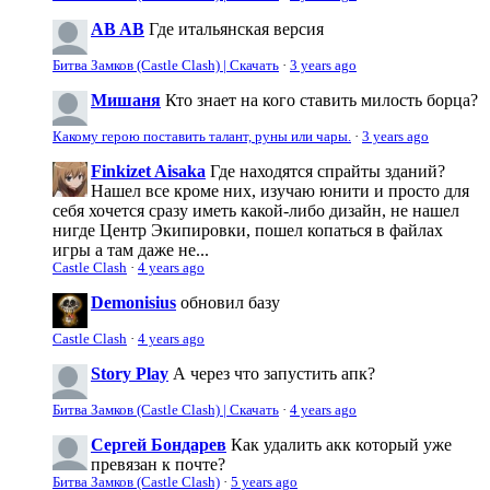
AB AB
Где итальянская версия
Битва Замков (Castle Clash) | Скачать
·
3 years ago
Мишаня
Кто знает на кого ставить милость борца?
Какому герою поставить талант, руны или чары.
·
3 years ago
Finkizet Aisaka
Где находятся спрайты зданий?
Нашел все кроме них, изучаю юнити и просто для
себя хочется сразу иметь какой-либо дизайн, не нашел
нигде Центр Экипировки, пошел копаться в файлах
игры а там даже не...
Castle Clash
·
4 years ago
Demonisius
обновил базу
Castle Clash
·
4 years ago
Story Play
А через что запустить апк?
Битва Замков (Castle Clash) | Скачать
·
4 years ago
Сергей Бондарев
Как удалить акк который уже
превязан к почте?
Битва Замков (Castle Clash)
·
5 years ago