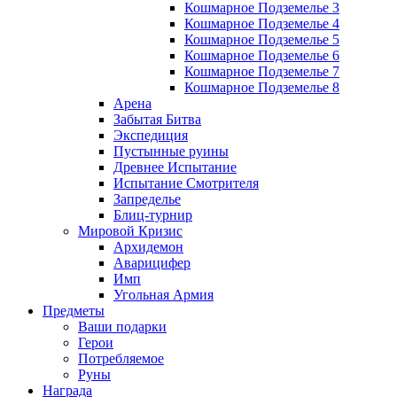
Кошмарное Подземелье 3
Кошмарное Подземелье 4
Кошмарное Подземелье 5
Кошмарное Подземелье 6
Кошмарное Подземелье 7
Кошмарное Подземелье 8
Арена
Забытая Битва
Экспедиция
Пустынные руины
Древнее Испытание
Испытание Смотрителя
Запределье
Блиц-турнир
Мировой Кризис
Архидемон
Аварицифер
Имп
Угольная Армия
Предметы
Ваши подарки
Герои
Потребляемое
Руны
Награда