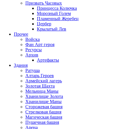
Призвать Часовых
Принцесса Колючка
Морозный Голем
Пламенный Жеребец
Цербер
Крылатый Лев
Прочее
Войска
Фан Арт героя
Ресурсы
Архив
Артефакты
Здания
Ратуша
Алтарь Героев
Армейский лагерь
Золотая Шахта
Мельница Маны
Хранилище Золота
Хранилище Маны
Сторожевая башня
Стрелковая башня
Магическая башня
Пушечная башня
Арена