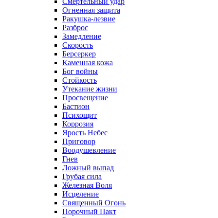
Смертельный удар
Огненная защита
Ракушка-лезвие
Разброс
Замедление
Скорость
Берсеркер
Каменная кожа
Бог войны
Стойкость
Утекание жизни
Просвещение
Бастион
Психощит
Коррозия
Ярость Небес
Приговор
Воодушевление
Гнев
Ложный выпад
Грубая сила
Железная Воля
Исцеление
Священный Огонь
Порочный Пакт