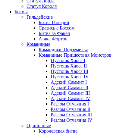
Статуя Лорда
Статуя Короля
Битвы
Гильдейские
Битва Гильдий
Сразись с Боссом
Битва за Факел
Атака Фортов
Командные
Командные Подземелья
Командные Пришествия Монстров
Пустошь Хаоса I
Пустошь Хаоса II
Пустошь Хаоса III
Пустошь Хаоса IV
Адский Саммит I
Адский Саммит II
Адский Саммит III
Адский Саммит IV
Разлом Отчаяния I
Разлом Отчаяния II
Разлом Отчаяния III
Разлом Отчаяния IV
Одиночные
Королевская битва