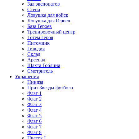
Зал экспонатов
Стена
Ловушка для войск
Ловушка для Героев
База Героев
Тренировочный центр
Тотем Героя
Питомник
Гильдия
Склад
Арсенал
Шахта Гоблина
Смотритель
Украшения
Ниндзя
Приз Звезды футбола
Флаг 1
Флаг 2
Флаг 3
Флаг 4
Флаг 5
Флаг 6
Флаг 7
Флаг 8
Цветок I