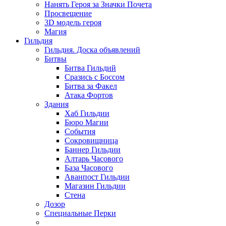
Нанять Героя за Значки Почета
Просвещение
3D модель героя
Магия
Гильдия
Гильдия. Доска объявлений
Битвы
Битва Гильдий
Сразись с Боссом
Битва за Факел
Атака Фортов
Здания
Хаб Гильдии
Бюро Магии
События
Сокровищница
Баннер Гильдии
Алтарь Часового
База Часового
Аванпост Гильдии
Магазин Гильдии
Стена
Дозор
Специальные Перки