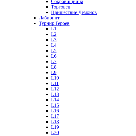
Сокровищница
Торговец
Пришествие Демонов
Лабиринт
Турнир Героев
L1
L2
L3
L4
L5
L6
L7
L8
L9
L10
L11
L12
L13
L14
L15
L16
L17
L18
L19
L20