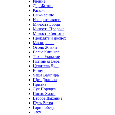
Рвение
Дар Жизни
Раскол
Выживание
Изворотливость
Милость Борца
Милость Пророка
Милость Святого
Проклятый доспех
Маскировка
Огонь Жизни
Вальс Клинков
Тихое Укрытие
Истинная Вера
Целитель Душ
Комета
Чаша Вампира
Щит Дракона
Призма
Лук Порядка
Посох Хаоса
Второе Дыхание
Путь Ветра
Горн победы
Табу