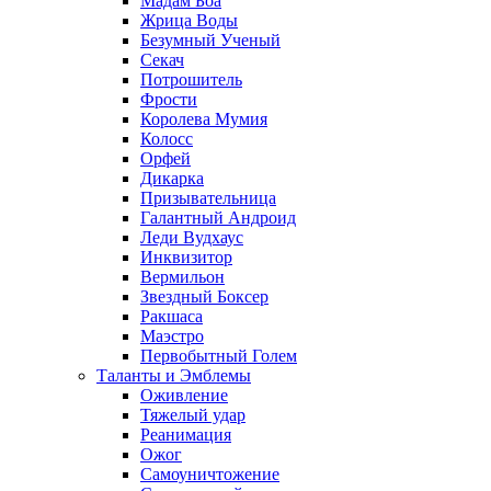
Мадам Боа
Жрица Воды
Безумный Ученый
Секач
Потрошитель
Фрости
Королева Мумия
Колосс
Орфей
Дикарка
Призывательница
Галантный Андроид
Леди Вудхаус
Инквизитор
Вермильон
Звездный Боксер
Ракшаса
Маэстро
Первобытный Голем
Таланты и Эмблемы
Оживление
Тяжелый удар
Реанимация
Ожог
Самоуничтожение