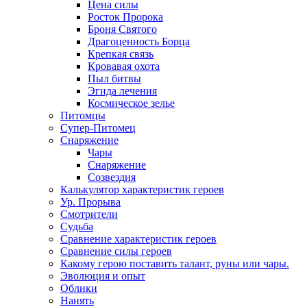
Цена силы
Росток Пророка
Броня Святого
Драгоценность Борца
Крепкая связь
Кровавая охота
Пыл битвы
Эгида лечения
Космическое зелье
Питомцы
Супер-Питомец
Снаряжение
Чары
Снаряжение
Созвездия
Калькулятор характеристик героев
Ур. Прорыва
Смотрители
Судьба
Сравнение характеристик героев
Сравнение силы героев
Какому герою поставить талант, руны или чары.
Эволюция и опыт
Облики
Нанять