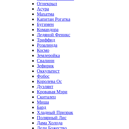
Огнекрыл
Асура
Махатма
Капитан Рогатка
Бугимен
Командора
Ледяной Феникс
Триффид
Розалинда
Космо
Землеройка
Свалинн
Зефирик
Оккультист
Фобос
Королева Ос
Дуэлянт
Кровавая Мэри
Скиталец
Миша
Бард
Хладный Призрак
Полярный Лис
Дама Холода
Леди Божество