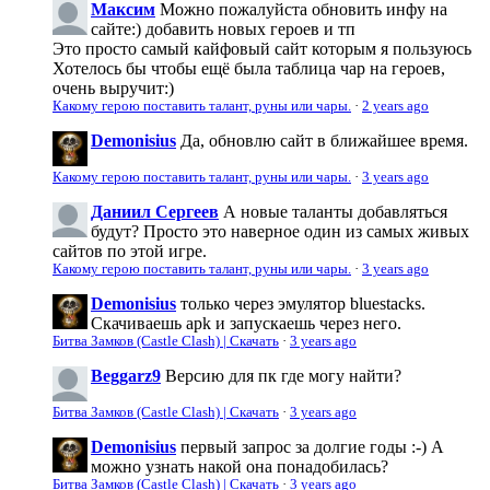
Максим
Можно пожалуйста обновить инфу на
сайте:) добавить новых героев и тп
Это просто самый кайфовый сайт которым я пользуюсь
Хотелось бы чтобы ещё была таблица чар на героев,
очень выручит:)
Какому герою поставить талант, руны или чары.
·
2 years ago
Demonisius
Да, обновлю сайт в ближайшее время.
Какому герою поставить талант, руны или чары.
·
3 years ago
Даниил Сергеев
А новые таланты добавляться
будут? Просто это наверное один из самых живых
сайтов по этой игре.
Какому герою поставить талант, руны или чары.
·
3 years ago
Demonisius
только через эмулятор bluestacks.
Скачиваешь apk и запускаешь через него.
Битва Замков (Castle Clash) | Скачать
·
3 years ago
Beggarz9
Версию для пк где могу найти?
Битва Замков (Castle Clash) | Скачать
·
3 years ago
Demonisius
первый запрос за долгие годы :-) А
можно узнать накой она понадобилась?
Битва Замков (Castle Clash) | Скачать
·
3 years ago