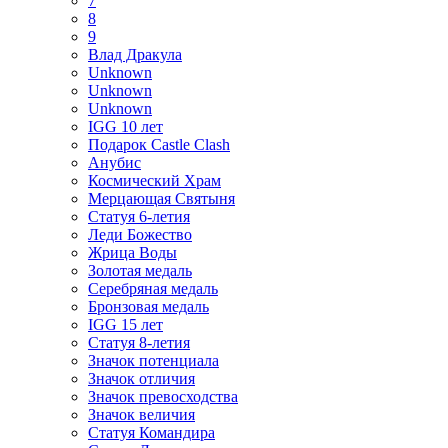
7
8
9
Влад Дракула
Unknown
Unknown
Unknown
IGG 10 лет
Подарок Castle Clash
Анубис
Космический Храм
Мерцающая Святыня
Статуя 6-летия
Леди Божество
Жрица Воды
Золотая медаль
Серебряная медаль
Бронзовая медаль
IGG 15 лет
Статуя 8-летия
Значок потенциала
Значок отличия
Значок превосходства
Значок величия
Статуя Командира