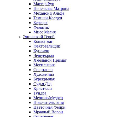
Мастер Рун
Пепельная Матрона
Механоид Альфа
Темный Колдун
Берсерк
Фанатик
Мисс Магия
Эпический Герой
Кошка-маг
Фехтовальщик
Куноичи
Чешуекрыл
Хмельной Примат
Могильщик
Спартанец
Художница
Бурекрылая
Судья Дэд
Кристелла
Тундра
Мечник-Мудрец
Повелитель огня
Цветочная Фейри
Мрачный Ворон
Флаттерель