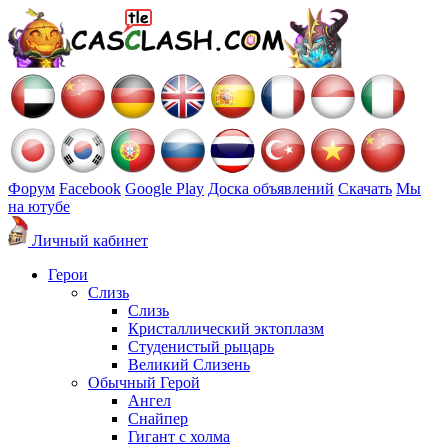
Форум
Facebook
Google Play
Доска объявлений
Скачать
Мы
на ютубе
Личный кабинет
Герои
Слизь
Слизь
Кристаллический эктоплазм
Студенистый рыцарь
Великий Слизень
Обычный Герой
Ангел
Снайпер
Гигант с холма