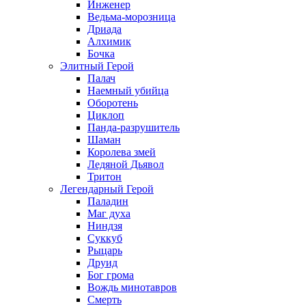
Инженер
Ведьма-морозница
Дриада
Алхимик
Бочка
Элитный Герой
Палач
Наемный убийца
Оборотень
Циклоп
Панда-разрушитель
Шаман
Королева змей
Ледяной Дьявол
Тритон
Легендарный Герой
Паладин
Маг духа
Ниндзя
Суккуб
Рыцарь
Друид
Бог грома
Вождь минотавров
Смерть