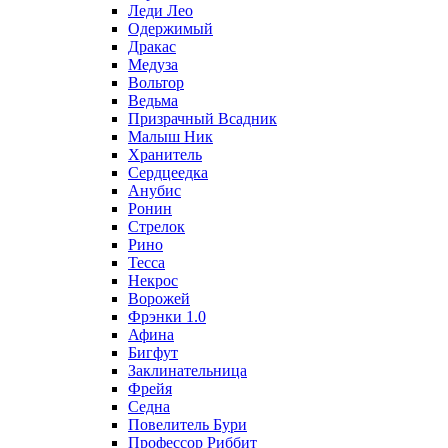
Леди Лео
Одержимый
Дракас
Медуза
Вольтор
Ведьма
Призрачный Всадник
Малыш Ник
Хранитель
Сердцеедка
Анубис
Ронин
Стрелок
Рино
Тесса
Некрос
Ворожей
Фрэнки 1.0
Афина
Бигфут
Заклинательница
Фрейя
Седна
Повелитель Бури
Профеcсор Риббит