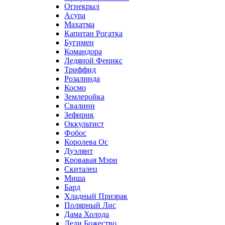
Огнекрыл
Асура
Махатма
Капитан Рогатка
Бугимен
Командора
Ледяной Феникс
Триффид
Розалинда
Космо
Землеройка
Свалинн
Зефирик
Оккультист
Фобос
Королева Ос
Дуэлянт
Кровавая Мэри
Скиталец
Миша
Бард
Хладный Призрак
Полярный Лис
Дама Холода
Леди Божество