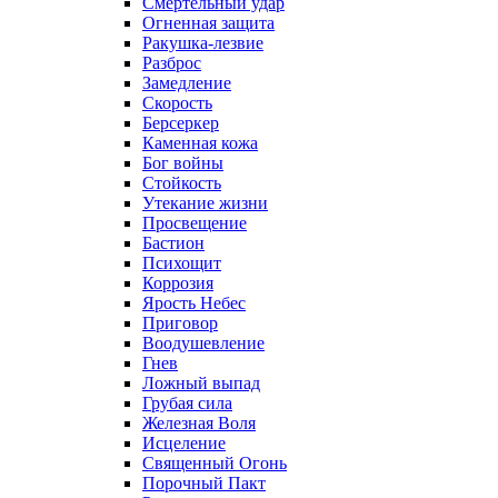
Смертельный удар
Огненная защита
Ракушка-лезвие
Разброс
Замедление
Скорость
Берсеркер
Каменная кожа
Бог войны
Стойкость
Утекание жизни
Просвещение
Бастион
Психощит
Коррозия
Ярость Небес
Приговор
Воодушевление
Гнев
Ложный выпад
Грубая сила
Железная Воля
Исцеление
Священный Огонь
Порочный Пакт