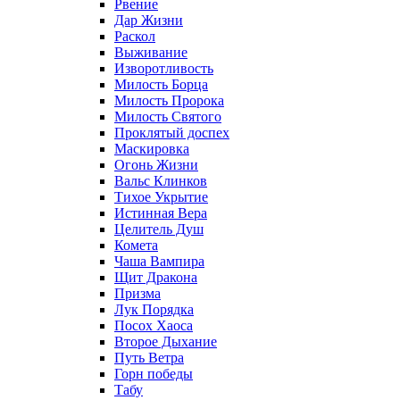
Рвение
Дар Жизни
Раскол
Выживание
Изворотливость
Милость Борца
Милость Пророка
Милость Святого
Проклятый доспех
Маскировка
Огонь Жизни
Вальс Клинков
Тихое Укрытие
Истинная Вера
Целитель Душ
Комета
Чаша Вампира
Щит Дракона
Призма
Лук Порядка
Посох Хаоса
Второе Дыхание
Путь Ветра
Горн победы
Табу