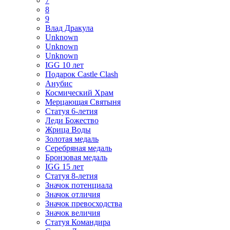
7
8
9
Влад Дракула
Unknown
Unknown
Unknown
IGG 10 лет
Подарок Castle Clash
Анубис
Космический Храм
Мерцающая Святыня
Статуя 6-летия
Леди Божество
Жрица Воды
Золотая медаль
Серебряная медаль
Бронзовая медаль
IGG 15 лет
Статуя 8-летия
Значок потенциала
Значок отличия
Значок превосходства
Значок величия
Статуя Командира