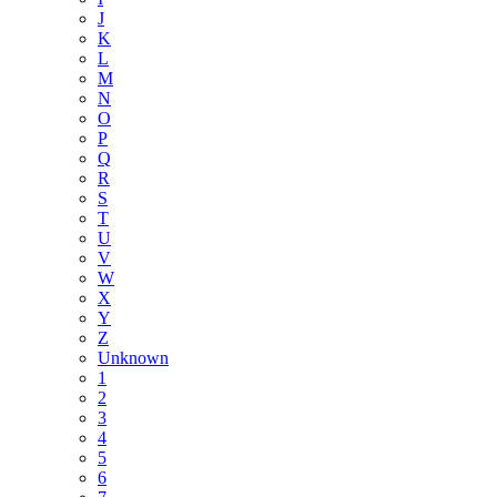
J
K
L
M
N
O
P
Q
R
S
T
U
V
W
X
Y
Z
Unknown
1
2
3
4
5
6