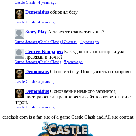
Castle Clash
·
4 years ago
Demonisius
обновил базу
Castle Clash
·
4 years ago
Story Play
А через что запустить апк?
Битва Замков (Castle Clash) | Скачать
·
4 years ago
Сергей Бондарев
Как удалить акк который уже
превязан к почте?
Битва Замков (Castle Clash)
·
5 years ago
Demonisius
Обновил базу. Пользуйтесь на здоровье.
Castle Clash
·
5 years ago
Demonisius
Обновление немного затянется,
постараюсь завтра привести сайт в соответствии с
игрой.
Castle Clash
·
5 years ago
casclash.com is a fan site of a game Castle Clash and All site content