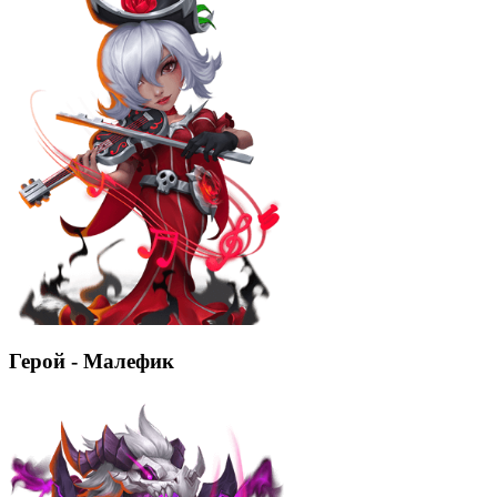
Герой - Малефик