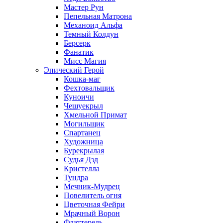
Мастер Рун
Пепельная Матрона
Механоид Альфа
Темный Колдун
Берсерк
Фанатик
Мисс Магия
Эпический Герой
Кошка-маг
Фехтовальщик
Куноичи
Чешуекрыл
Хмельной Примат
Могильщик
Спартанец
Художница
Бурекрылая
Судья Дэд
Кристелла
Тундра
Мечник-Мудрец
Повелитель огня
Цветочная Фейри
Мрачный Ворон
Флаттерель