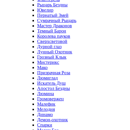
Рыцарь Бездны
Ювелир
Пернатый Змей
Сумрачный Рыцарь
Мастер Драконов
Темный Барон
Королева пауков
Сверхсветовой
Дурной глаз
Лунный Охотник
Грозный Клык
Мистерикс
Мако
Призрачная Роза
Люмиглад
Искатель Душ
Апостол Бездны
Люмина
Громовержец
Малефик
Мелодия
Динамо
Демон-охотник
Спарки