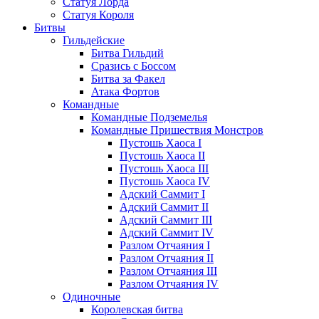
Статуя Лорда
Статуя Короля
Битвы
Гильдейские
Битва Гильдий
Сразись с Боссом
Битва за Факел
Атака Фортов
Командные
Командные Подземелья
Командные Пришествия Монстров
Пустошь Хаоса I
Пустошь Хаоса II
Пустошь Хаоса III
Пустошь Хаоса IV
Адский Саммит I
Адский Саммит II
Адский Саммит III
Адский Саммит IV
Разлом Отчаяния I
Разлом Отчаяния II
Разлом Отчаяния III
Разлом Отчаяния IV
Одиночные
Королевская битва