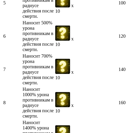
противникам в
5
100
радиусе
x
действия после
10
смерти.
Наносит 500%
урона
противникам в
6
120
радиусе
x
действия после
10
смерти.
Наносит 700%
урона
противникам в
7
140
радиусе
x
действия после
10
смерти.
Наносит
1000% урона
противникам в
8
160
радиусе
x
действия после
10
смерти.
Наносит
1400% урона