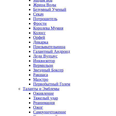
Мадам Боа
Жрица Воды
Безумный Ученый
Секач
Потрошитель
Фрости
Королева Мумия
Колосс
Орфей
Дикарка
Призывательница
Галантный Андроид
Леди Вудхаус
Инквизитор
Вермильон
Звездный Боксер
Ракшаса
Маэстро
Первобытный Голем
Таланты и Эмблемы
Оживление
Тяжелый удар
Реанимация
Ожог
Самоуничтожение