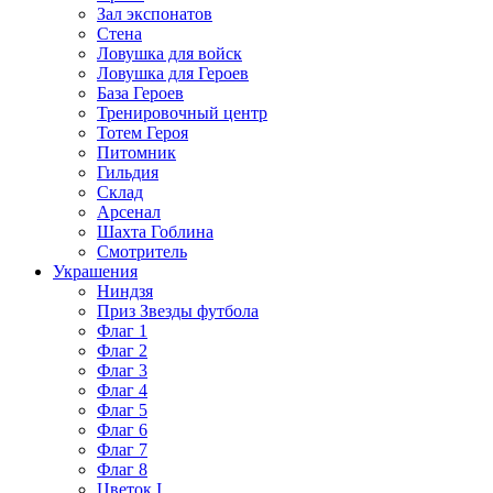
Зал экспонатов
Стена
Ловушка для войск
Ловушка для Героев
База Героев
Тренировочный центр
Тотем Героя
Питомник
Гильдия
Склад
Арсенал
Шахта Гоблина
Смотритель
Украшения
Ниндзя
Приз Звезды футбола
Флаг 1
Флаг 2
Флаг 3
Флаг 4
Флаг 5
Флаг 6
Флаг 7
Флаг 8
Цветок I