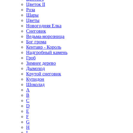
Цветок II
Роза
Шары
Цветы
Новогодняя Елка
Снеговик
Ведьма-морозница
Бог грома
Кентавр - Король
Надгробный камень
Гроб
Зимнее дерево
Дымоход
Крутой снеговик
Купидон
Шоколад
A
B
C
D
E
F
G
H
I