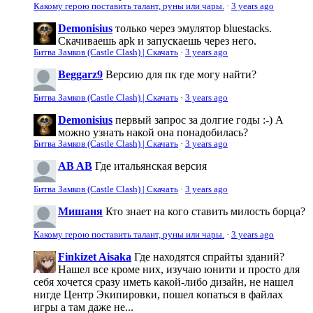
Какому герою поставить талант, руны или чары.
·
3 years ago
Demonisius
только через эмулятор bluestacks.
Скачиваешь apk и запускаешь через него.
Битва Замков (Castle Clash) | Скачать
·
3 years ago
Beggarz9
Версию для пк где могу найти?
Битва Замков (Castle Clash) | Скачать
·
3 years ago
Demonisius
первый запрос за долгие годы :-) А
можно узнать накой она понадобилась?
Битва Замков (Castle Clash) | Скачать
·
3 years ago
AB AB
Где итальянская версия
Битва Замков (Castle Clash) | Скачать
·
3 years ago
Мишаня
Кто знает на кого ставить милость борца?
Какому герою поставить талант, руны или чары.
·
3 years ago
Finkizet Aisaka
Где находятся спрайты зданий?
Нашел все кроме них, изучаю юнити и просто для
себя хочется сразу иметь какой-либо дизайн, не нашел
нигде Центр Экипировки, пошел копаться в файлах
игры а там даже не...