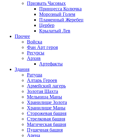
Призвать Часовых
Принцесса Колючка
Морозный Голем
Пламенный Жеребец
Цербер
Крылатый Лев
Прочее
Войска
Фан Арт героя
Ресурсы
Архив
Артефакты
Здания
Ратуша
Алтарь Героев
Армейский лагерь
Золотая Шахта
Мельница Маны
Хранилище Золота
Хранилище Маны
Сторожевая башня
Стрелковая башня
Магическая башня
Пушечная башня
Арена