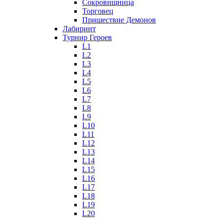
Сокровищница
Торговец
Пришествие Демонов
Лабиринт
Турнир Героев
L1
L2
L3
L4
L5
L6
L7
L8
L9
L10
L11
L12
L13
L14
L15
L16
L17
L18
L19
L20