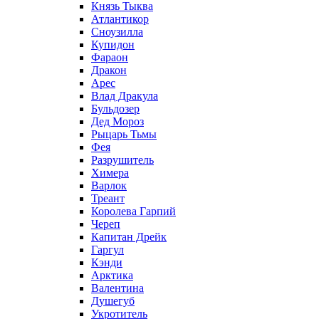
Князь Тыква
Атлантикор
Сноузилла
Купидон
Фараон
Дракон
Арес
Влад Дракула
Бульдозер
Дед Мороз
Рыцарь Тьмы
Фея
Разрушитель
Химера
Варлок
Треант
Королева Гарпий
Череп
Капитан Дрейк
Гаргул
Кэнди
Арктика
Валентина
Душегуб
Укротитель