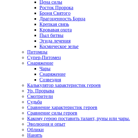
Цена силы
Росток Пророка
Броня Святого
Драгоценность Борца
Крепкая связь
Кровавая охота
Пыл битвы
Эгида лечения
Космическое зелье
Питомцы
Супер-Питомец
Снаряжение
Чары
Снаряжение
Созвездия
Калькулятор характеристик героев
Ур. Прорыва
Смотрители
Судьба
Сравнение характеристик героев
Сравнение силы героев
Какому герою поставить талант, руны или чары.
Эволюция и опыт
Облики
Нанять