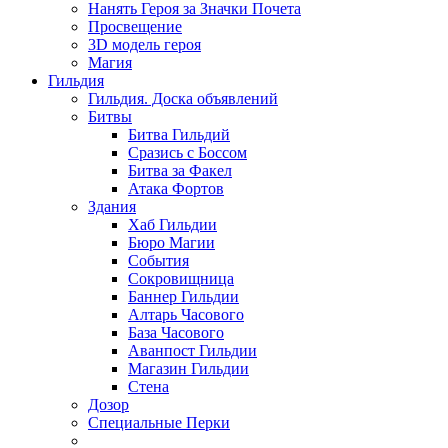
Нанять Героя за Значки Почета
Просвещение
3D модель героя
Магия
Гильдия
Гильдия. Доска объявлений
Битвы
Битва Гильдий
Сразись с Боссом
Битва за Факел
Атака Фортов
Здания
Хаб Гильдии
Бюро Магии
События
Сокровищница
Баннер Гильдии
Алтарь Часового
База Часового
Аванпост Гильдии
Магазин Гильдии
Стена
Дозор
Специальные Перки