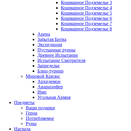
Кошмарное Подземелье 3
Кошмарное Подземелье 4
Кошмарное Подземелье 5
Кошмарное Подземелье 6
Кошмарное Подземелье 7
Кошмарное Подземелье 8
Арена
Забытая Битва
Экспедиция
Пустынные руины
Древнее Испытание
Испытание Смотрителя
Запределье
Блиц-турнир
Мировой Кризис
Архидемон
Аварицифер
Имп
Угольная Армия
Предметы
Ваши подарки
Герои
Потребляемое
Руны
Награда