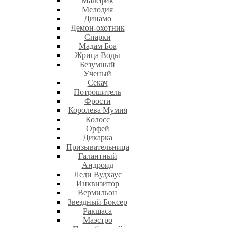
Малефик
Мелодия
Динамо
Демон-охотник
Спарки
Мадам Боа
Жрица Воды
Безумный
Ученый
Секач
Потрошитель
Фрости
Королева Мумия
Колосс
Орфей
Дикарка
Призывательница
Галантный
Андроид
Леди Вудхаус
Инквизитор
Вермильон
Звездный Боксер
Ракшаса
Маэстро