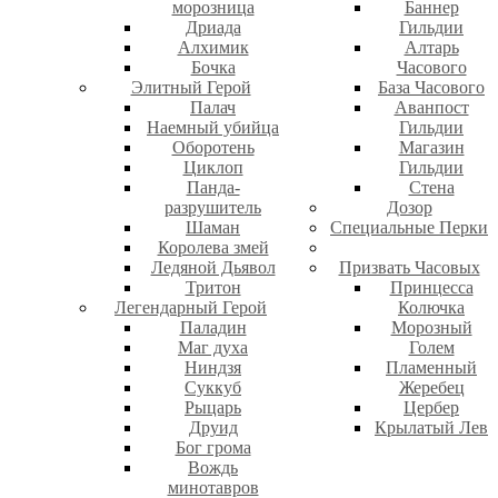
морозница
Баннер
Дриада
Гильдии
Алхимик
Алтарь
Бочка
Часового
Элитный Герой
База Часового
Палач
Аванпост
Наемный убийца
Гильдии
Оборотень
Магазин
Циклоп
Гильдии
Панда-
Стена
разрушитель
Дозор
Шаман
Специальные Перки
Королева змей
Ледяной Дьявол
Призвать Часовых
Тритон
Принцесса
Легендарный Герой
Колючка
Паладин
Морозный
Маг духа
Голем
Ниндзя
Пламенный
Суккуб
Жеребец
Рыцарь
Цербер
Друид
Крылатый Лев
Бог грома
Вождь
минотавров