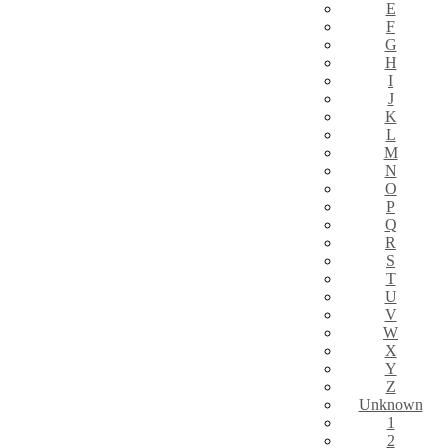
E
F
G
H
I
J
K
L
M
N
O
P
Q
R
S
T
U
V
W
X
Y
Z
Unknown
1
2