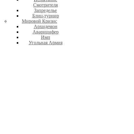
Смотрителя
Запределье
Блиц-турнир
Мировой Кризис
Архидемон
Аварицифер
Имп
Угольная Армия