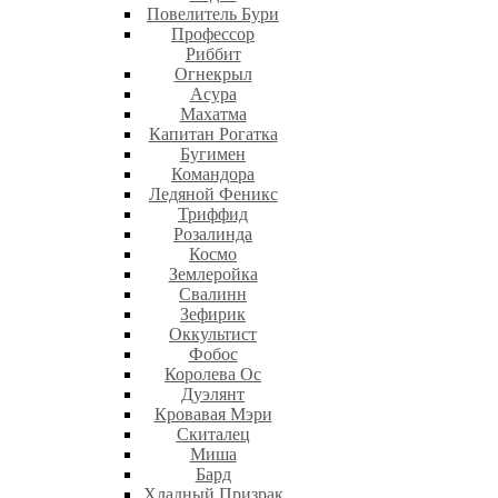
Повелитель Бури
Профеcсор
Риббит
Огнекрыл
Асура
Махатма
Капитан Рогатка
Бугимен
Командора
Ледяной Феникс
Триффид
Розалинда
Космо
Землеройка
Свалинн
Зефирик
Оккультист
Фобос
Королева Ос
Дуэлянт
Кровавая Мэри
Скиталец
Миша
Бард
Хладный Призрак