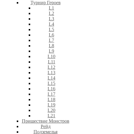
Турнир Героев
L1
L2
L3
L4
L5
L6
L7
L8
L9
L10
L11
L12
L13
L14
L15
L16
L17
L18
L19
L20
L21
Пришествие Монстров
Рейд
Подземелья