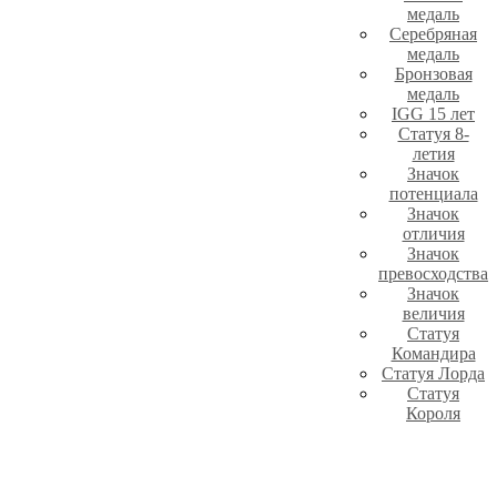
медаль
Серебряная
медаль
Бронзовая
медаль
IGG 15 лет
Статуя 8-
летия
Значок
потенциала
Значок
отличия
Значок
превосходства
Значок
величия
Статуя
Командира
Статуя Лорда
Статуя
Короля