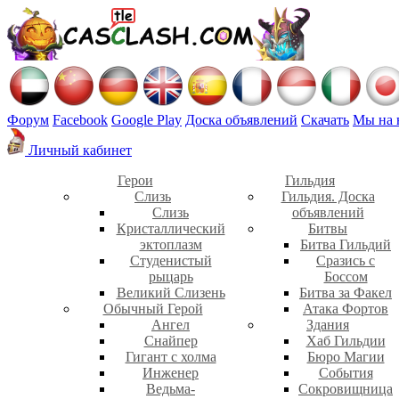
Форум
Facebook
Google Play
Доска объявлений
Скачать
Мы на 
Личный кабинет
Герои
Гильдия
Слизь
Гильдия. Доска
Слизь
объявлений
Кристаллический
Битвы
эктоплазм
Битва Гильдий
Студенистый
Сразись с
рыцарь
Боссом
Великий Слизень
Битва за Факел
Обычный Герой
Атака Фортов
Ангел
Здания
Снайпер
Хаб Гильдии
Гигант с холма
Бюро Магии
Инженер
События
Ведьма-
Сокровищница