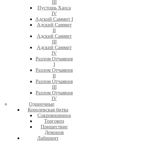
III
Пустошь Хаоса
IV
Адский Саммит I
Адский Саммит
II
Адский Саммит
III
Адский Саммит
IV
Разлом Отчаяния
I
Разлом Отчаяния
II
Разлом Отчаяния
III
Разлом Отчаяния
IV
Одиночные
Королевская битва
Сокровищница
Торговец
Пришествие
Демонов
Лабиринт