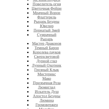
Повелитель огня
Цветочная Фейри
Мрачный Ворон
Флаттерель
Рыцарь Бездны
Ювелир
Пернатый Змей
Сумрачный
Рыцарь
Мастер Драконов
Темный Барон
Королева пауков
Сверхсветовой
Дурной глаз
Лунный Охотник
Грозный Клык
Мистерикс
Мако
Призрачная Роза
Люмиглад
Искатель Душ
Апостол Бездны
Люмина
Громовержец