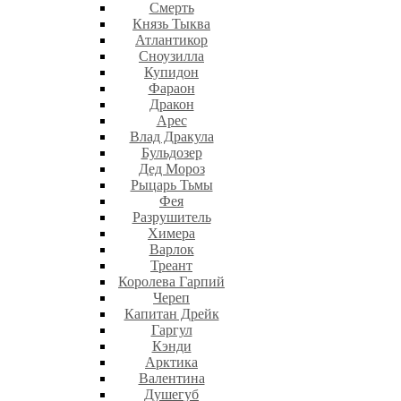
Смерть
Князь Тыква
Атлантикор
Сноузилла
Купидон
Фараон
Дракон
Арес
Влад Дракула
Бульдозер
Дед Мороз
Рыцарь Тьмы
Фея
Разрушитель
Химера
Варлок
Треант
Королева Гарпий
Череп
Капитан Дрейк
Гаргул
Кэнди
Арктика
Валентина
Душегуб