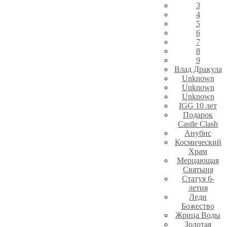
3
4
5
6
7
8
9
Влад Дракула
Unknown
Unknown
Unknown
IGG 10 лет
Подарок
Castle Clash
Анубис
Космический
Храм
Мерцающая
Святыня
Статуя 6-
летия
Леди
Божество
Жрица Воды
Золотая