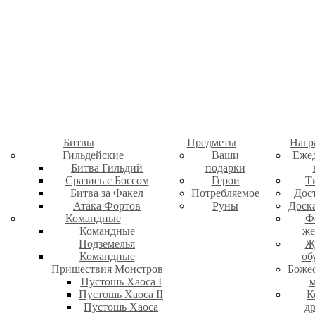
Битвы
Предметы
Нагр
Гильдейские
Ваши
Еже
Битва Гильдий
подарки
Сразись с Боссом
Герои
Т
Битва за Факел
Потребляемое
Дос
Атака Фортов
Руны
Доск
Командные
Ф
Командные
же
Подземелья
Ж
Командные
об
Пришествия Монстров
Боже
Пустошь Хаоса I
м
Пустошь Хаоса II
К
Пустошь Хаоса
д