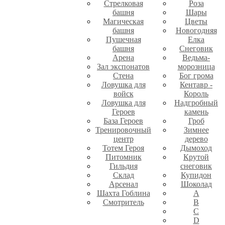
Стрелковая
Роза
башня
Шары
Магическая
Цветы
башня
Новогодняя
Пушечная
Елка
башня
Снеговик
Арена
Ведьма-
Зал экспонатов
морозница
Стена
Бог грома
Ловушка для
Кентавр -
войск
Король
Ловушка для
Надгробный
Героев
камень
База Героев
Гроб
Тренировочный
Зимнее
центр
дерево
Тотем Героя
Дымоход
Питомник
Крутой
Гильдия
снеговик
Склад
Купидон
Арсенал
Шоколад
Шахта Гоблина
A
Смотритель
B
C
D