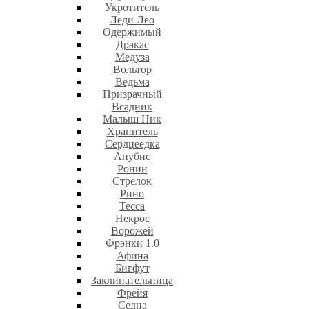
Укротитель
Леди Лео
Одержимый
Дракас
Медуза
Вольтор
Ведьма
Призрачный
Всадник
Малыш Ник
Хранитель
Сердцеедка
Анубис
Ронин
Стрелок
Рино
Тесса
Некрос
Ворожей
Фрэнки 1.0
Афина
Бигфут
Заклинательница
Фрейя
Седна