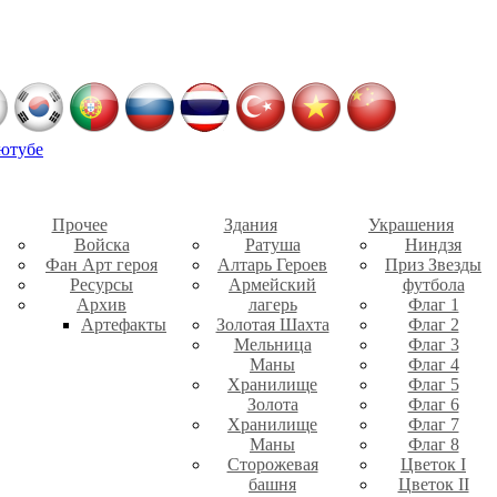
ютубе
Прочее
Здания
Украшения
Войска
Ратуша
Ниндзя
Фан Арт героя
Алтарь Героев
Приз Звезды
Ресурсы
Армейский
футбола
Архив
лагерь
Флаг 1
Артефакты
Золотая Шахта
Флаг 2
Мельница
Флаг 3
Маны
Флаг 4
Хранилище
Флаг 5
Золота
Флаг 6
Хранилище
Флаг 7
Маны
Флаг 8
Сторожевая
Цветок I
башня
Цветок II