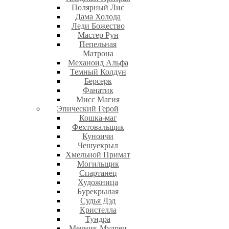
Полярный Лис
Дама Холода
Леди Божество
Мастер Рун
Пепельная
Матрона
Механоид Альфа
Темный Колдун
Берсерк
Фанатик
Мисс Магия
Эпический Герой
Кошка-маг
Фехтовальщик
Куноичи
Чешуекрыл
Хмельной Примат
Могильщик
Спартанец
Художница
Бурекрылая
Судья Дэд
Кристелла
Тундра
Мечник-Мудрец