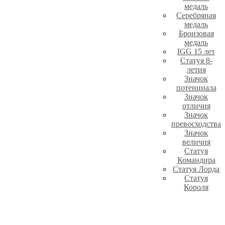
медаль
Серебряная
медаль
Бронзовая
медаль
IGG 15 лет
Статуя 8-
летия
Значок
потенциала
Значок
отличия
Значок
превосходства
Значок
величия
Статуя
Командира
Статуя Лорда
Статуя
Короля