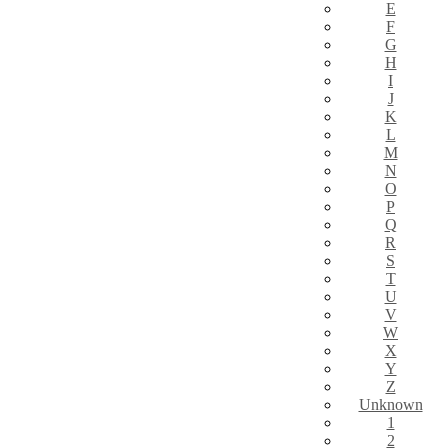
E
F
G
H
I
J
K
L
M
N
O
P
Q
R
S
T
U
V
W
X
Y
Z
Unknown
1
2