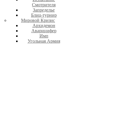
Смотрителя
Запределье
Блиц-турнир
Мировой Кризис
Архидемон
Аварицифер
Имп
Угольная Армия