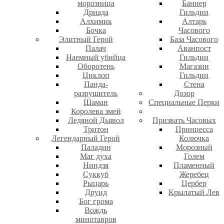
морозница
Баннер
Дриада
Гильдии
Алхимик
Алтарь
Бочка
Часового
Элитный Герой
База Часового
Палач
Аванпост
Наемный убийца
Гильдии
Оборотень
Магазин
Циклоп
Гильдии
Панда-
Стена
разрушитель
Дозор
Шаман
Специальные Перки
Королева змей
Ледяной Дьявол
Призвать Часовых
Тритон
Принцесса
Легендарный Герой
Колючка
Паладин
Морозный
Маг духа
Голем
Ниндзя
Пламенный
Суккуб
Жеребец
Рыцарь
Цербер
Друид
Крылатый Лев
Бог грома
Вождь
минотавров