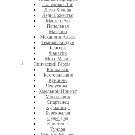
Полярный Лис
Дама Холода
Леди Божество
Мастер Рун
Пепельная
Матрона
Механоид Альфа
Темный Колдун
Берсерк
Фанатик
Мисс Магия
Эпический Герой
Кошка-маг
Фехтовальщик
Куноичи
Чешуекрыл
Хмельной Примат
Могильщик
Спартанец
Художница
Бурекрылая
Судья Дэд
Кристелла
Тундра
Мечник-Мудрец