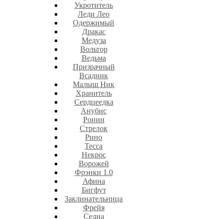
Укротитель
Леди Лео
Одержимый
Дракас
Медуза
Вольтор
Ведьма
Призрачный
Всадник
Малыш Ник
Хранитель
Сердцеедка
Анубис
Ронин
Стрелок
Рино
Тесса
Некрос
Ворожей
Фрэнки 1.0
Афина
Бигфут
Заклинательница
Фрейя
Седна