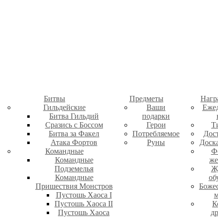
Битвы
Предметы
Нагр
Гильдейские
Ваши
Еже
Битва Гильдий
подарки
Сразись с Боссом
Герои
Т
Битва за Факел
Потребляемое
Дос
Атака Фортов
Руны
Доск
Командные
Ф
Командные
же
Подземелья
Ж
Командные
об
Пришествия Монстров
Боже
Пустошь Хаоса I
м
Пустошь Хаоса II
К
Пустошь Хаоса
д