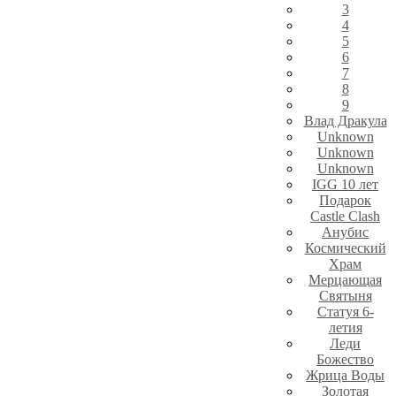
3
4
5
6
7
8
9
Влад Дракула
Unknown
Unknown
Unknown
IGG 10 лет
Подарок
Castle Clash
Анубис
Космический
Храм
Мерцающая
Святыня
Статуя 6-
летия
Леди
Божество
Жрица Воды
Золотая