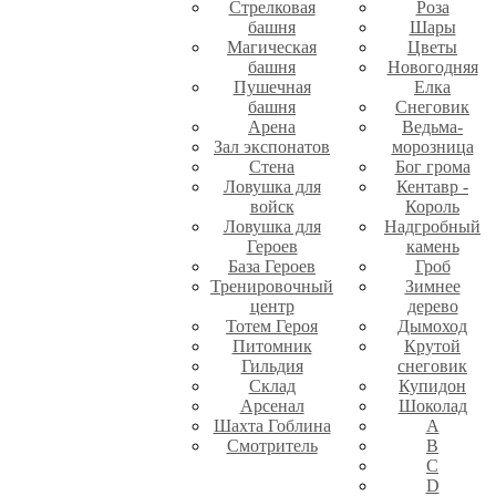
Стрелковая
Роза
башня
Шары
Магическая
Цветы
башня
Новогодняя
Пушечная
Елка
башня
Снеговик
Арена
Ведьма-
Зал экспонатов
морозница
Стена
Бог грома
Ловушка для
Кентавр -
войск
Король
Ловушка для
Надгробный
Героев
камень
База Героев
Гроб
Тренировочный
Зимнее
центр
дерево
Тотем Героя
Дымоход
Питомник
Крутой
Гильдия
снеговик
Склад
Купидон
Арсенал
Шоколад
Шахта Гоблина
A
Смотритель
B
C
D