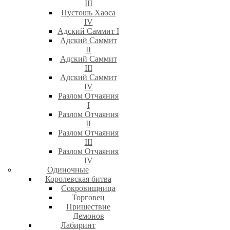
III
Пустошь Хаоса
IV
Адский Саммит I
Адский Саммит
II
Адский Саммит
III
Адский Саммит
IV
Разлом Отчаяния
I
Разлом Отчаяния
II
Разлом Отчаяния
III
Разлом Отчаяния
IV
Одиночные
Королевская битва
Сокровищница
Торговец
Пришествие
Демонов
Лабиринт