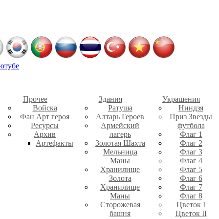
ютубе
Прочее
Здания
Украшения
Войска
Ратуша
Ниндзя
Фан Арт героя
Алтарь Героев
Приз Звезды
Ресурсы
Армейский
футбола
Архив
лагерь
Флаг 1
Артефакты
Золотая Шахта
Флаг 2
Мельница
Флаг 3
Маны
Флаг 4
Хранилище
Флаг 5
Золота
Флаг 6
Хранилище
Флаг 7
Маны
Флаг 8
Сторожевая
Цветок I
башня
Цветок II