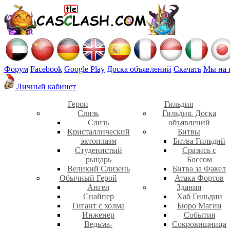
Форум
Facebook
Google Play
Доска объявлений
Скачать
Мы на 
Личный кабинет
Герои
Гильдия
Слизь
Гильдия. Доска
Слизь
объявлений
Кристаллический
Битвы
эктоплазм
Битва Гильдий
Студенистый
Сразись с
рыцарь
Боссом
Великий Слизень
Битва за Факел
Обычный Герой
Атака Фортов
Ангел
Здания
Снайпер
Хаб Гильдии
Гигант с холма
Бюро Магии
Инженер
События
Ведьма-
Сокровищница