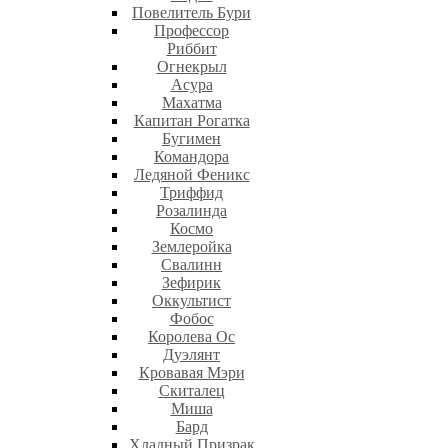
Повелитель Бури
Профеcсор
Риббит
Огнекрыл
Асура
Махатма
Капитан Рогатка
Бугимен
Командора
Ледяной Феникс
Триффид
Розалинда
Космо
Землеройка
Свалинн
Зефирик
Оккультист
Фобос
Королева Ос
Дуэлянт
Кровавая Мэри
Скиталец
Миша
Бард
Хладный Призрак