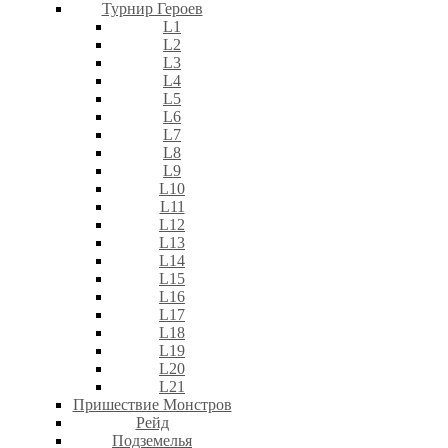
Турнир Героев
L1
L2
L3
L4
L5
L6
L7
L8
L9
L10
L11
L12
L13
L14
L15
L16
L17
L18
L19
L20
L21
Пришествие Монстров
Рейд
Подземелья