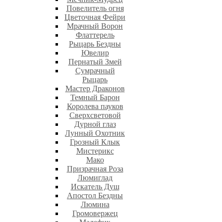
Повелитель огня
Цветочная Фейри
Мрачный Ворон
Флаттерель
Рыцарь Бездны
Ювелир
Пернатый Змей
Сумрачный
Рыцарь
Мастер Драконов
Темный Барон
Королева пауков
Сверхсветовой
Дурной глаз
Лунный Охотник
Грозный Клык
Мистерикс
Мако
Призрачная Роза
Люмиглад
Искатель Душ
Апостол Бездны
Люмина
Громовержец