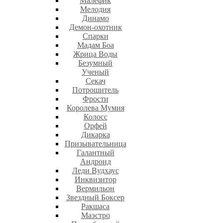
Малефик
Мелодия
Динамо
Демон-охотник
Спарки
Мадам Боа
Жрица Воды
Безумный
Ученый
Секач
Потрошитель
Фрости
Королева Мумия
Колосс
Орфей
Дикарка
Призывательница
Галантный
Андроид
Леди Вудхаус
Инквизитор
Вермильон
Звездный Боксер
Ракшаса
Маэстро