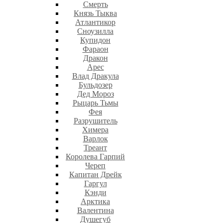
Смерть
Князь Тыква
Атлантикор
Сноузилла
Купидон
Фараон
Дракон
Арес
Влад Дракула
Бульдозер
Дед Мороз
Рыцарь Тьмы
Фея
Разрушитель
Химера
Варлок
Треант
Королева Гарпий
Череп
Капитан Дрейк
Гаргул
Кэнди
Арктика
Валентина
Душегуб