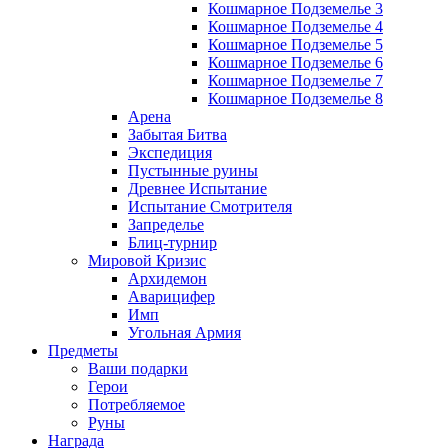
Кошмарное Подземелье 3
Кошмарное Подземелье 4
Кошмарное Подземелье 5
Кошмарное Подземелье 6
Кошмарное Подземелье 7
Кошмарное Подземелье 8
Арена
Забытая Битва
Экспедиция
Пустынные руины
Древнее Испытание
Испытание Смотрителя
Запределье
Блиц-турнир
Мировой Кризис
Архидемон
Аварицифер
Имп
Угольная Армия
Предметы
Ваши подарки
Герои
Потребляемое
Руны
Награда