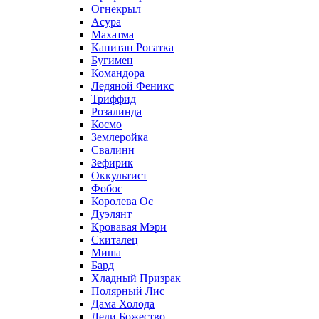
Огнекрыл
Асура
Махатма
Капитан Рогатка
Бугимен
Командора
Ледяной Феникс
Триффид
Розалинда
Космо
Землеройка
Свалинн
Зефирик
Оккультист
Фобос
Королева Ос
Дуэлянт
Кровавая Мэри
Скиталец
Миша
Бард
Хладный Призрак
Полярный Лис
Дама Холода
Леди Божество