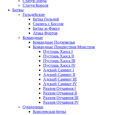
Статуя Лорда
Статуя Короля
Битвы
Гильдейские
Битва Гильдий
Сразись с Боссом
Битва за Факел
Атака Фортов
Командные
Командные Подземелья
Командные Пришествия Монстров
Пустошь Хаоса I
Пустошь Хаоса II
Пустошь Хаоса III
Пустошь Хаоса IV
Адский Саммит I
Адский Саммит II
Адский Саммит III
Адский Саммит IV
Разлом Отчаяния I
Разлом Отчаяния II
Разлом Отчаяния III
Разлом Отчаяния IV
Одиночные
Королевская битва