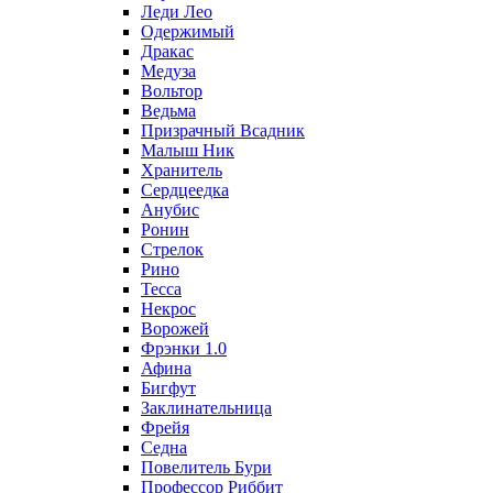
Леди Лео
Одержимый
Дракас
Медуза
Вольтор
Ведьма
Призрачный Всадник
Малыш Ник
Хранитель
Сердцеедка
Анубис
Ронин
Стрелок
Рино
Тесса
Некрос
Ворожей
Фрэнки 1.0
Афина
Бигфут
Заклинательница
Фрейя
Седна
Повелитель Бури
Профеcсор Риббит