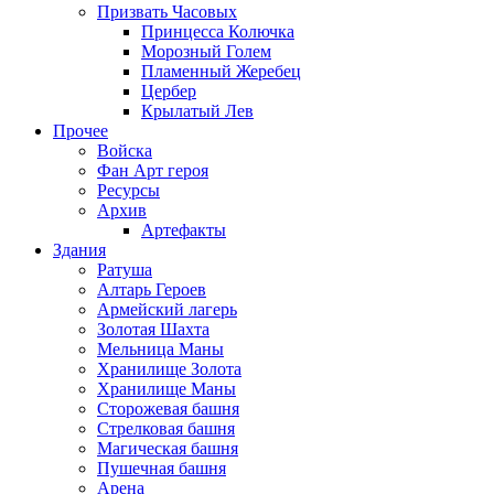
Призвать Часовых
Принцесса Колючка
Морозный Голем
Пламенный Жеребец
Цербер
Крылатый Лев
Прочее
Войска
Фан Арт героя
Ресурсы
Архив
Артефакты
Здания
Ратуша
Алтарь Героев
Армейский лагерь
Золотая Шахта
Мельница Маны
Хранилище Золота
Хранилище Маны
Сторожевая башня
Стрелковая башня
Магическая башня
Пушечная башня
Арена