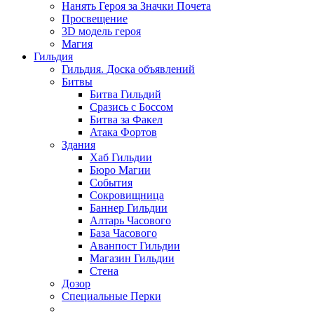
Нанять Героя за Значки Почета
Просвещение
3D модель героя
Магия
Гильдия
Гильдия. Доска объявлений
Битвы
Битва Гильдий
Сразись с Боссом
Битва за Факел
Атака Фортов
Здания
Хаб Гильдии
Бюро Магии
События
Сокровищница
Баннер Гильдии
Алтарь Часового
База Часового
Аванпост Гильдии
Магазин Гильдии
Стена
Дозор
Специальные Перки