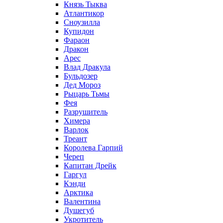
Князь Тыква
Атлантикор
Сноузилла
Купидон
Фараон
Дракон
Арес
Влад Дракула
Бульдозер
Дед Мороз
Рыцарь Тьмы
Фея
Разрушитель
Химера
Варлок
Треант
Королева Гарпий
Череп
Капитан Дрейк
Гаргул
Кэнди
Арктика
Валентина
Душегуб
Укротитель