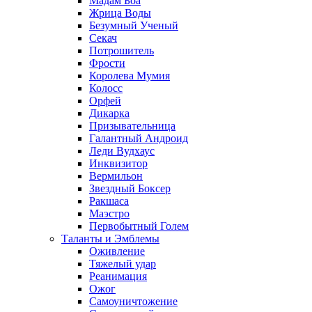
Мадам Боа
Жрица Воды
Безумный Ученый
Секач
Потрошитель
Фрости
Королева Мумия
Колосс
Орфей
Дикарка
Призывательница
Галантный Андроид
Леди Вудхаус
Инквизитор
Вермильон
Звездный Боксер
Ракшаса
Маэстро
Первобытный Голем
Таланты и Эмблемы
Оживление
Тяжелый удар
Реанимация
Ожог
Самоуничтожение