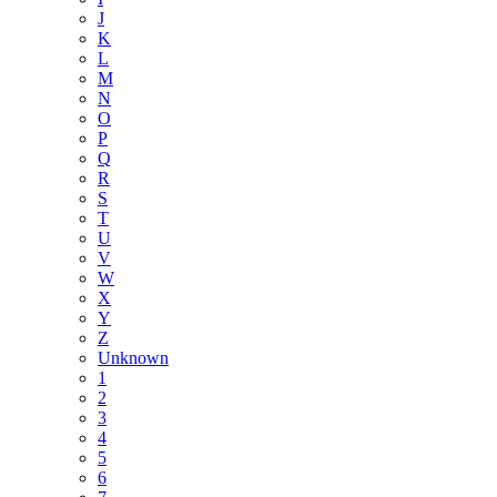
J
K
L
M
N
O
P
Q
R
S
T
U
V
W
X
Y
Z
Unknown
1
2
3
4
5
6