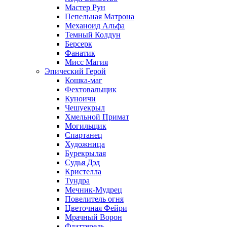
Мастер Рун
Пепельная Матрона
Механоид Альфа
Темный Колдун
Берсерк
Фанатик
Мисс Магия
Эпический Герой
Кошка-маг
Фехтовальщик
Куноичи
Чешуекрыл
Хмельной Примат
Могильщик
Спартанец
Художница
Бурекрылая
Судья Дэд
Кристелла
Тундра
Мечник-Мудрец
Повелитель огня
Цветочная Фейри
Мрачный Ворон
Флаттерель