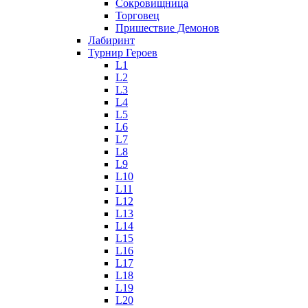
Сокровищница
Торговец
Пришествие Демонов
Лабиринт
Турнир Героев
L1
L2
L3
L4
L5
L6
L7
L8
L9
L10
L11
L12
L13
L14
L15
L16
L17
L18
L19
L20