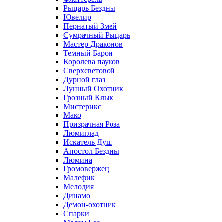
Рыцарь Бездны
Ювелир
Пернатый Змей
Сумрачный Рыцарь
Мастер Драконов
Темный Барон
Королева пауков
Сверхсветовой
Дурной глаз
Лунный Охотник
Грозный Клык
Мистерикс
Мако
Призрачная Роза
Люмиглад
Искатель Душ
Апостол Бездны
Люмина
Громовержец
Малефик
Мелодия
Динамо
Демон-охотник
Спарки