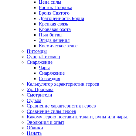
Цена силы
Росток Пророка
Броня Святого
Драгоценность Борца
Крепкая связь
Кровавая охота
Пыл битвы
Эгида лечения
Космическое зелье
Питомцы
Супер-Питомец
Снаряжение
Чары
Снаряжение
Созвездия
Калькулятор характеристик героев
Ур. Прорыва
Смотрители
Судьба
Сравнение характеристик героев
Сравнение силы героев
Какому герою поставить талант, руны или чары.
Эволюция и опыт
Облики
Нанять