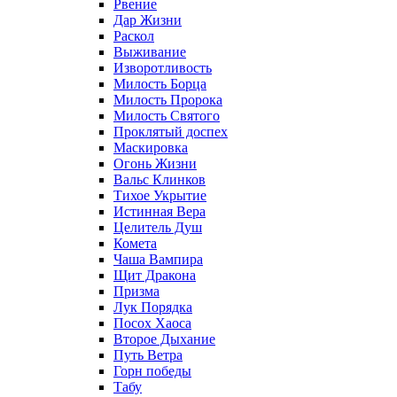
Рвение
Дар Жизни
Раскол
Выживание
Изворотливость
Милость Борца
Милость Пророка
Милость Святого
Проклятый доспех
Маскировка
Огонь Жизни
Вальс Клинков
Тихое Укрытие
Истинная Вера
Целитель Душ
Комета
Чаша Вампира
Щит Дракона
Призма
Лук Порядка
Посох Хаоса
Второе Дыхание
Путь Ветра
Горн победы
Табу