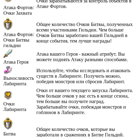
Очки зарабатываются за контроль объектов в
Атаке Фортов.
Атака Фортов:
Очки Захвата
Общее количество Очков Битвы, полученных
всеми участниками Гильдии. Чем больше
Атака Фортов:
Очков Битвы заработано вашей Гильдией в
Очки Битвы
конце события, тем лучше награды!
гильдии
Атака вашего Героя - важный атрибут. Вы
можете поднять Атаку разными способами.
Атака Героя
Используйте, чтобы исследовать и атаковать
существ в Лабиринте. Получить можно,
Выносливость
победив монстров или сбросив Лабиринт.
Лабиринта
Очки от вашего текущего запуска Лабиринта.
Чем больше очков у вас есть в конце сезона,
тем больше вы получите наград.
Очки
Зарабатывайте очки, побеждая монстров и
Лабиринта
гоблинов в Лабиринте.
Общее количество очков, которые вы
Битва
заработали в сражениях в Битве Гильдий.