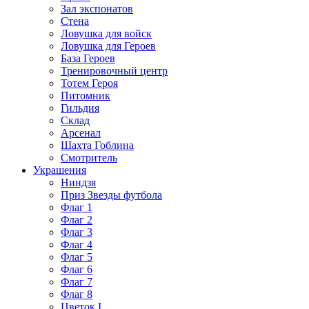
Зал экспонатов
Стена
Ловушка для войск
Ловушка для Героев
База Героев
Тренировочный центр
Тотем Героя
Питомник
Гильдия
Склад
Арсенал
Шахта Гоблина
Смотритель
Украшения
Ниндзя
Приз Звезды футбола
Флаг 1
Флаг 2
Флаг 3
Флаг 4
Флаг 5
Флаг 6
Флаг 7
Флаг 8
Цветок I