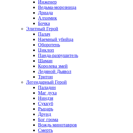
Инженер
Ведьма-морозница
Дриада
Алхимик
Бочка
Элитный Герой
Палач
Наемный убийца
Оборотень
Циклоп
Панда-разрушитель
Шаман
Королева змей
Ледяной Дьявол
Тритон
Легендарный Герой
Паладин
Маг духа
Ниндзя
Суккуб
Рыцарь
Друид
Бог грома
Вождь минотавров
Смерть