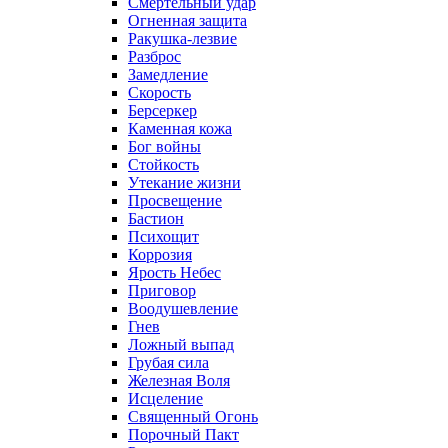
Смертельный удар
Огненная защита
Ракушка-лезвие
Разброс
Замедление
Скорость
Берсеркер
Каменная кожа
Бог войны
Стойкость
Утекание жизни
Просвещение
Бастион
Психощит
Коррозия
Ярость Небес
Приговор
Воодушевление
Гнев
Ложный выпад
Грубая сила
Железная Воля
Исцеление
Священный Огонь
Порочный Пакт