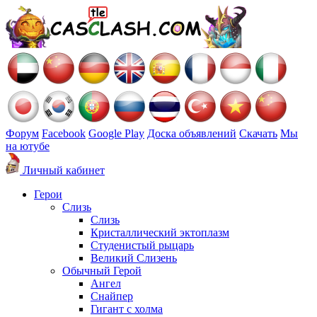
Форум
Facebook
Google Play
Доска объявлений
Скачать
Мы
на ютубе
Личный кабинет
Герои
Слизь
Слизь
Кристаллический эктоплазм
Студенистый рыцарь
Великий Слизень
Обычный Герой
Ангел
Снайпер
Гигант с холма