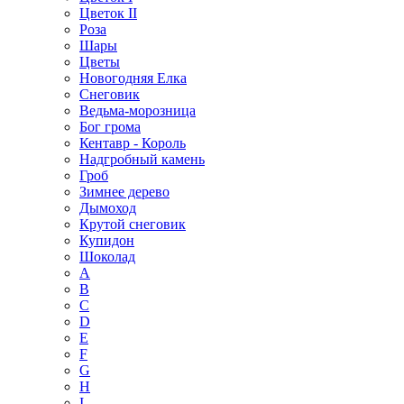
Цветок II
Роза
Шары
Цветы
Новогодняя Елка
Снеговик
Ведьма-морозница
Бог грома
Кентавр - Король
Надгробный камень
Гроб
Зимнее дерево
Дымоход
Крутой снеговик
Купидон
Шоколад
A
B
C
D
E
F
G
H
I