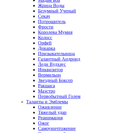
Мадам Боа
Жрица Воды
Безумный Ученый
Секач
Потрошитель
Фрости
Королева Мумия
Колосс
Орфей
Дикарка
Призывательница
Галантный Андроид
Леди Вудхаус
Инквизитор
Вермильон
Звездный Боксер
Ракшаса
Маэстро
Первобытный Голем
Таланты и Эмблемы
Оживление
Тяжелый удар
Реанимация
Ожог
Самоуничтожение