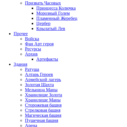
Призвать Часовых
Принцесса Колючка
Морозный Голем
Пламенный Жеребец
Цербер
Крылатый Лев
Прочее
Войска
Фан Арт героя
Ресурсы
Архив
Артефакты
Здания
Ратуша
Алтарь Героев
Армейский лагерь
Золотая Шахта
Мельница Маны
Хранилище Золота
Хранилище Маны
Сторожевая башня
Стрелковая башня
Магическая башня
Пушечная башня
Арена