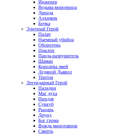
Инженер
Ведьма-морозница
Дриада
Алхимик
Бочка
Элитный Герой
Палач
Наемный убийца
Оборотень
Циклоп
Панда-разрушитель
Шаман
Королева змей
Ледяной Дьявол
Тритон
Легендарный Герой
Паладин
Маг духа
Ниндзя
Суккуб
Рыцарь
Друид
Бог грома
Вождь минотавров
Смерть