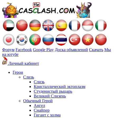
Форум
Facebook
Google Play
Доска объявлений
Скачать
Мы
на ютубе
Личный кабинет
Герои
Слизь
Слизь
Кристаллический эктоплазм
Студенистый рыцарь
Великий Слизень
Обычный Герой
Ангел
Снайпер
Гигант с холма