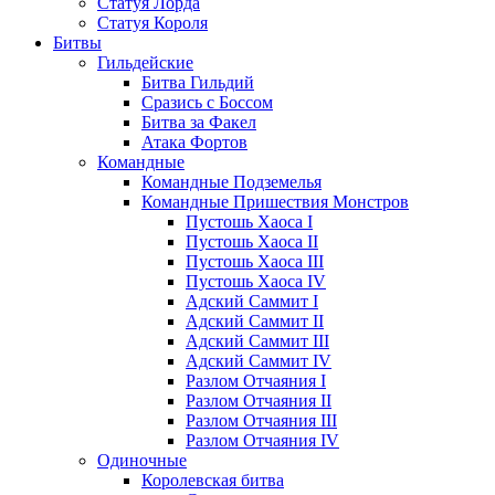
Статуя Лорда
Статуя Короля
Битвы
Гильдейские
Битва Гильдий
Сразись с Боссом
Битва за Факел
Атака Фортов
Командные
Командные Подземелья
Командные Пришествия Монстров
Пустошь Хаоса I
Пустошь Хаоса II
Пустошь Хаоса III
Пустошь Хаоса IV
Адский Саммит I
Адский Саммит II
Адский Саммит III
Адский Саммит IV
Разлом Отчаяния I
Разлом Отчаяния II
Разлом Отчаяния III
Разлом Отчаяния IV
Одиночные
Королевская битва