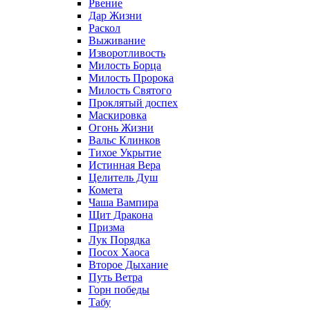
Рвение
Дар Жизни
Раскол
Выживание
Изворотливость
Милость Борца
Милость Пророка
Милость Святого
Проклятый доспех
Маскировка
Огонь Жизни
Вальс Клинков
Тихое Укрытие
Истинная Вера
Целитель Душ
Комета
Чаша Вампира
Щит Дракона
Призма
Лук Порядка
Посох Хаоса
Второе Дыхание
Путь Ветра
Горн победы
Табу