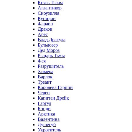
Князь Тыква
Атлантикор
Сноузилла
Купидон
Фараон
Дракон
Арес
Влад Дракула
Бульдозер
Дед Мороз
Рыцарь Тьмы
Фея
Разрушитель
Химера
Варлок
Треант
Королева Гарпий
Череп
Капитан Дрейк
Гаргул
Кэнди
Арктика
Валентина
Душегуб
Укротитель