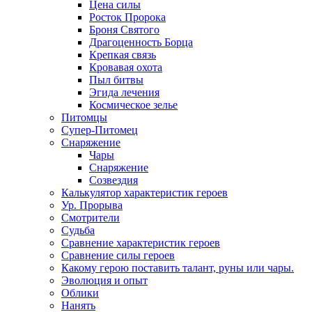
Цена силы
Росток Пророка
Броня Святого
Драгоценность Борца
Крепкая связь
Кровавая охота
Пыл битвы
Эгида лечения
Космическое зелье
Питомцы
Супер-Питомец
Снаряжение
Чары
Снаряжение
Созвездия
Калькулятор характеристик героев
Ур. Прорыва
Смотрители
Судьба
Сравнение характеристик героев
Сравнение силы героев
Какому герою поставить талант, руны или чары.
Эволюция и опыт
Облики
Нанять