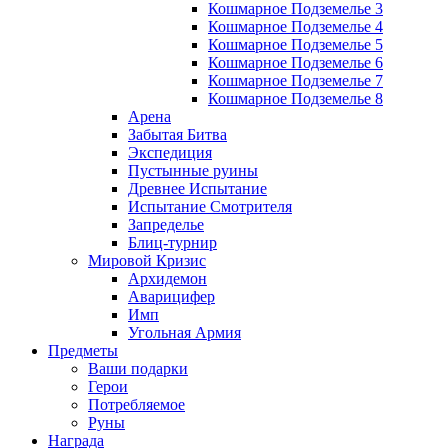
Кошмарное Подземелье 3
Кошмарное Подземелье 4
Кошмарное Подземелье 5
Кошмарное Подземелье 6
Кошмарное Подземелье 7
Кошмарное Подземелье 8
Арена
Забытая Битва
Экспедиция
Пустынные руины
Древнее Испытание
Испытание Смотрителя
Запределье
Блиц-турнир
Мировой Кризис
Архидемон
Аварицифер
Имп
Угольная Армия
Предметы
Ваши подарки
Герои
Потребляемое
Руны
Награда