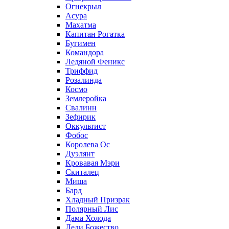
Огнекрыл
Асура
Махатма
Капитан Рогатка
Бугимен
Командора
Ледяной Феникс
Триффид
Розалинда
Космо
Землеройка
Свалинн
Зефирик
Оккультист
Фобос
Королева Ос
Дуэлянт
Кровавая Мэри
Скиталец
Миша
Бард
Хладный Призрак
Полярный Лис
Дама Холода
Леди Божество