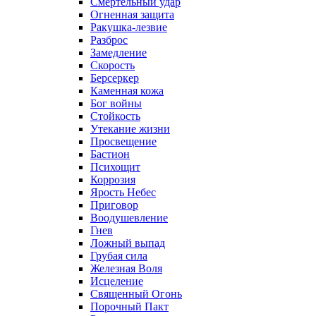
Смертельный удар
Огненная защита
Ракушка-лезвие
Разброс
Замедление
Скорость
Берсеркер
Каменная кожа
Бог войны
Стойкость
Утекание жизни
Просвещение
Бастион
Психощит
Коррозия
Ярость Небес
Приговор
Воодушевление
Гнев
Ложный выпад
Грубая сила
Железная Воля
Исцеление
Священный Огонь
Порочный Пакт