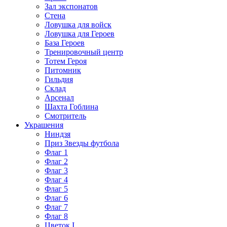
Зал экспонатов
Стена
Ловушка для войск
Ловушка для Героев
База Героев
Тренировочный центр
Тотем Героя
Питомник
Гильдия
Склад
Арсенал
Шахта Гоблина
Смотритель
Украшения
Ниндзя
Приз Звезды футбола
Флаг 1
Флаг 2
Флаг 3
Флаг 4
Флаг 5
Флаг 6
Флаг 7
Флаг 8
Цветок I