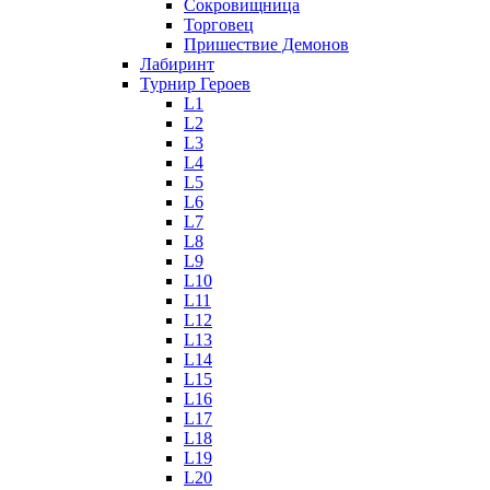
Сокровищница
Торговец
Пришествие Демонов
Лабиринт
Турнир Героев
L1
L2
L3
L4
L5
L6
L7
L8
L9
L10
L11
L12
L13
L14
L15
L16
L17
L18
L19
L20