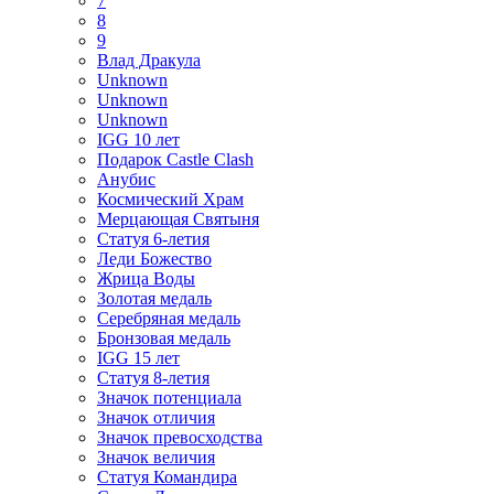
7
8
9
Влад Дракула
Unknown
Unknown
Unknown
IGG 10 лет
Подарок Castle Clash
Анубис
Космический Храм
Мерцающая Святыня
Статуя 6-летия
Леди Божество
Жрица Воды
Золотая медаль
Серебряная медаль
Бронзовая медаль
IGG 15 лет
Статуя 8-летия
Значок потенциала
Значок отличия
Значок превосходства
Значок величия
Статуя Командира