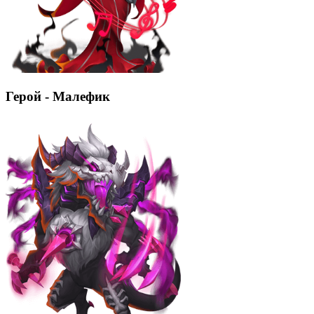
Герой - Малефик