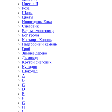
Цветок II
Роза
Шары
Цветы
Новогодняя Елка
Снеговик
Ведьма-морозница
Бог грома
Кентавр - Король
Надгробный камень
Гроб
Зимнее дерево
Дымоход
Крутой снеговик
Купидон
Шоколад
A
B
C
D
E
F
G
H
I