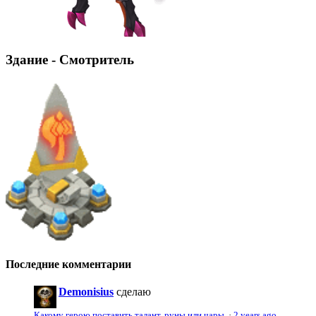
Здание - Смотритель
Последние комментарии
Demonisius
сделаю
Какому герою поставить талант, руны или чары.
·
2 years ago