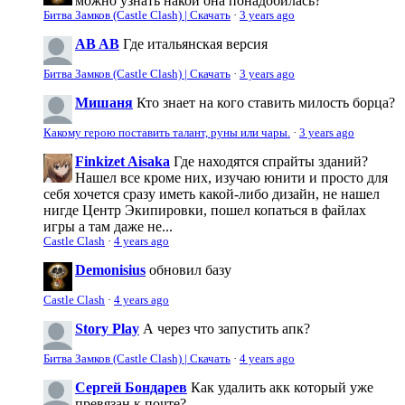
можно узнать накой она понадобилась?
Битва Замков (Castle Clash) | Скачать
·
3 years ago
AB AB
Где итальянская версия
Битва Замков (Castle Clash) | Скачать
·
3 years ago
Мишаня
Кто знает на кого ставить милость борца?
Какому герою поставить талант, руны или чары.
·
3 years ago
Finkizet Aisaka
Где находятся спрайты зданий?
Нашел все кроме них, изучаю юнити и просто для
себя хочется сразу иметь какой-либо дизайн, не нашел
нигде Центр Экипировки, пошел копаться в файлах
игры а там даже не...
Castle Clash
·
4 years ago
Demonisius
обновил базу
Castle Clash
·
4 years ago
Story Play
А через что запустить апк?
Битва Замков (Castle Clash) | Скачать
·
4 years ago
Сергей Бондарев
Как удалить акк который уже
превязан к почте?