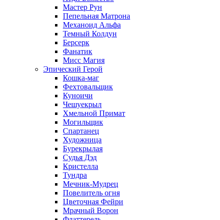
Мастер Рун
Пепельная Матрона
Механоид Альфа
Темный Колдун
Берсерк
Фанатик
Мисс Магия
Эпический Герой
Кошка-маг
Фехтовальщик
Куноичи
Чешуекрыл
Хмельной Примат
Могильщик
Спартанец
Художница
Бурекрылая
Судья Дэд
Кристелла
Тундра
Мечник-Мудрец
Повелитель огня
Цветочная Фейри
Мрачный Ворон
Флаттерель