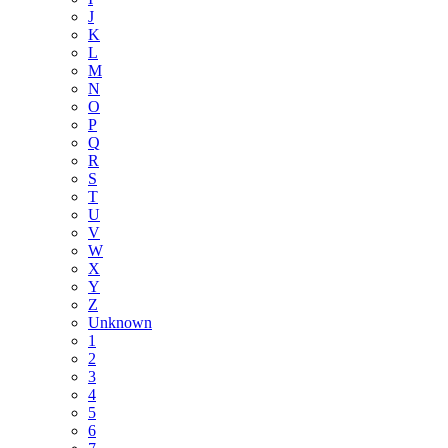
J
K
L
M
N
O
P
Q
R
S
T
U
V
W
X
Y
Z
Unknown
1
2
3
4
5
6