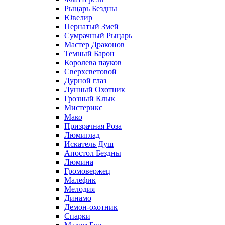
Рыцарь Бездны
Ювелир
Пернатый Змей
Сумрачный Рыцарь
Мастер Драконов
Темный Барон
Королева пауков
Сверхсветовой
Дурной глаз
Лунный Охотник
Грозный Клык
Мистерикс
Мако
Призрачная Роза
Люмиглад
Искатель Душ
Апостол Бездны
Люмина
Громовержец
Малефик
Мелодия
Динамо
Демон-охотник
Спарки