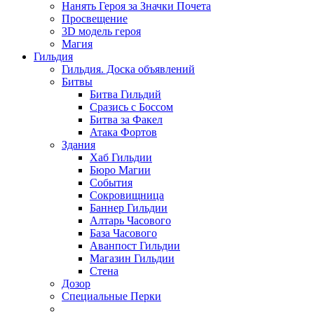
Нанять Героя за Значки Почета
Просвещение
3D модель героя
Магия
Гильдия
Гильдия. Доска объявлений
Битвы
Битва Гильдий
Сразись с Боссом
Битва за Факел
Атака Фортов
Здания
Хаб Гильдии
Бюро Магии
События
Сокровищница
Баннер Гильдии
Алтарь Часового
База Часового
Аванпост Гильдии
Магазин Гильдии
Стена
Дозор
Специальные Перки