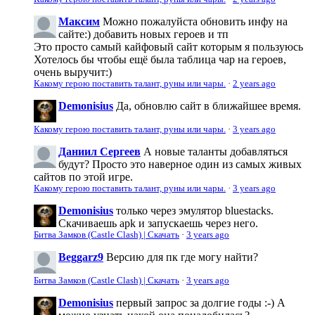
Максим
Можно пожалуйста обновить инфу на
сайте:) добавить новых героев и тп
Это просто самый кайфовый сайт которым я пользуюсь
Хотелось бы чтобы ещё была таблица чар на героев,
очень выручит:)
Какому герою поставить талант, руны или чары.
·
2 years ago
Demonisius
Да, обновлю сайт в ближайшее время.
Какому герою поставить талант, руны или чары.
·
3 years ago
Даниил Сергеев
А новые таланты добавляться
будут? Просто это наверное один из самых живых
сайтов по этой игре.
Какому герою поставить талант, руны или чары.
·
3 years ago
Demonisius
только через эмулятор bluestacks.
Скачиваешь apk и запускаешь через него.
Битва Замков (Castle Clash) | Скачать
·
3 years ago
Beggarz9
Версию для пк где могу найти?
Битва Замков (Castle Clash) | Скачать
·
3 years ago
Demonisius
первый запрос за долгие годы :-) А