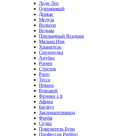
Леди Лео
Одержимый
Дракас
Медуза
Вольтор
Ведьма
Призрачный Всадник
Малыш Ник
Хранитель
Сердцеедка
Анубис
Ронин
Стрелок
Рино
Тесса
Некрос
Ворожей
Фрэнки 1.0
Афина
Бигфут
Заклинательница
Фрейя
Седна
Повелитель Бури
Профеcсор Риббит