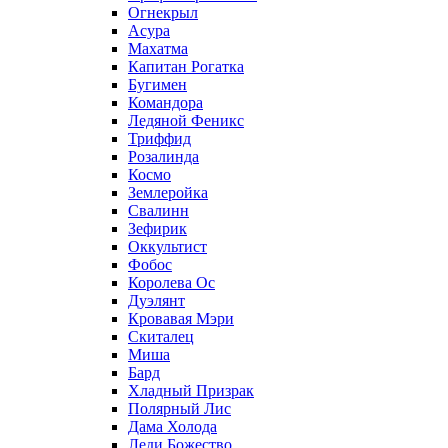
Огнекрыл
Асура
Махатма
Капитан Рогатка
Бугимен
Командора
Ледяной Феникс
Триффид
Розалинда
Космо
Землеройка
Свалинн
Зефирик
Оккультист
Фобос
Королева Ос
Дуэлянт
Кровавая Мэри
Скиталец
Миша
Бард
Хладный Призрак
Полярный Лис
Дама Холода
Леди Божество