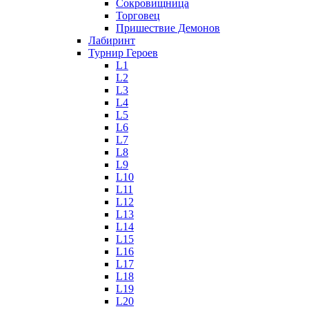
Сокровищница
Торговец
Пришествие Демонов
Лабиринт
Турнир Героев
L1
L2
L3
L4
L5
L6
L7
L8
L9
L10
L11
L12
L13
L14
L15
L16
L17
L18
L19
L20