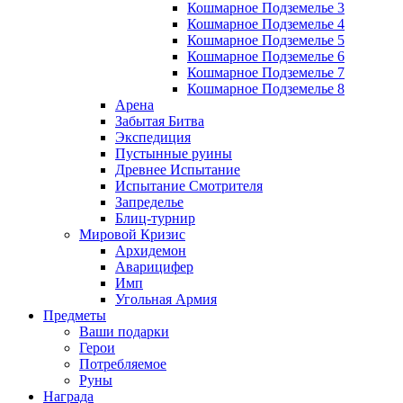
Кошмарное Подземелье 3
Кошмарное Подземелье 4
Кошмарное Подземелье 5
Кошмарное Подземелье 6
Кошмарное Подземелье 7
Кошмарное Подземелье 8
Арена
Забытая Битва
Экспедиция
Пустынные руины
Древнее Испытание
Испытание Смотрителя
Запределье
Блиц-турнир
Мировой Кризис
Архидемон
Аварицифер
Имп
Угольная Армия
Предметы
Ваши подарки
Герои
Потребляемое
Руны
Награда