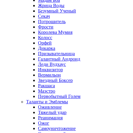
Мадам Боа
Жрица Воды
Безумный Ученый
Секач
Потрошитель
Фрости
Королева Мумия
Колосс
Орфей
Дикарка
Призывательница
Галантный Андроид
Леди Вудхаус
Инквизитор
Вермильон
Звездный Боксер
Ракшаса
Маэстро
Первобытный Голем
Таланты и Эмблемы
Оживление
Тяжелый удар
Реанимация
Ожог
Самоуничтожение