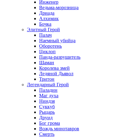
Инженер
Ведьма-морозница
Дриада
Алхимик
Бочка
Элитный Герой
Палач
Наемный убийца
Оборотень
Циклоп
Панда-разрушитель
Шаман
Королева змей
Ледяной Дьявол
Тритон
Легендарный Герой
Паладин
Маг духа
Ниндзя
Суккуб
Рыцарь
Друид
Бог грома
Вождь минотавров
Смерть