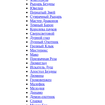
Рыцарь Бездны
Ювелир
Пернатый Змей
Сумрачный Рыцарь
Мастер Драконов
Темный Барон
Королева пауков
Сверхсветовой
Дурной глаз
Лунный Охотник
Грозный Клык
Мистерикс
Мако
Призрачная Роза
Люмиглад
Искатель Душ
Апостол Бездны
Люмина
Громовержец
Малефик
Мелодия
Динамо
Демон-охотник
Спарки