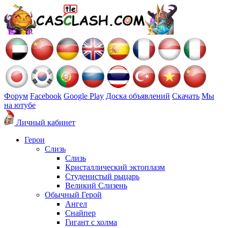
Форум
Facebook
Google Play
Доска объявлений
Скачать
Мы
на ютубе
Личный кабинет
Герои
Слизь
Слизь
Кристаллический эктоплазм
Студенистый рыцарь
Великий Слизень
Обычный Герой
Ангел
Снайпер
Гигант с холма