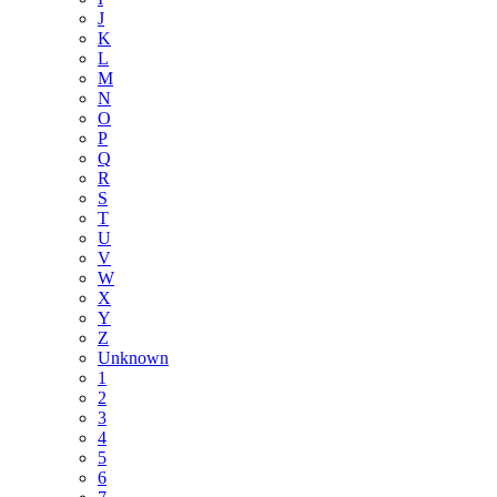
J
K
L
M
N
O
P
Q
R
S
T
U
V
W
X
Y
Z
Unknown
1
2
3
4
5
6