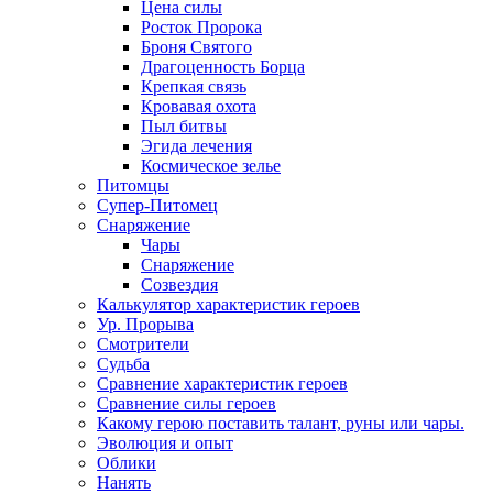
Цена силы
Росток Пророка
Броня Святого
Драгоценность Борца
Крепкая связь
Кровавая охота
Пыл битвы
Эгида лечения
Космическое зелье
Питомцы
Супер-Питомец
Снаряжение
Чары
Снаряжение
Созвездия
Калькулятор характеристик героев
Ур. Прорыва
Смотрители
Судьба
Сравнение характеристик героев
Сравнение силы героев
Какому герою поставить талант, руны или чары.
Эволюция и опыт
Облики
Нанять