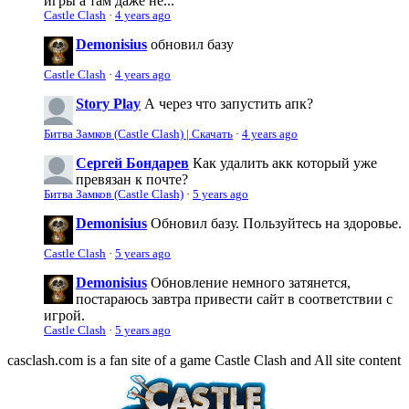
игры а там даже не...
Castle Clash
·
4 years ago
Demonisius
обновил базу
Castle Clash
·
4 years ago
Story Play
А через что запустить апк?
Битва Замков (Castle Clash) | Скачать
·
4 years ago
Сергей Бондарев
Как удалить акк который уже
превязан к почте?
Битва Замков (Castle Clash)
·
5 years ago
Demonisius
Обновил базу. Пользуйтесь на здоровье.
Castle Clash
·
5 years ago
Demonisius
Обновление немного затянется,
постараюсь завтра привести сайт в соответствии с
игрой.
Castle Clash
·
5 years ago
casclash.com is a fan site of a game Castle Clash and All site content