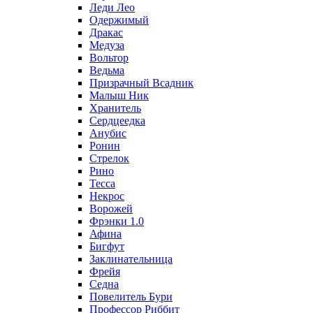
Леди Лео
Одержимый
Дракас
Медуза
Вольтор
Ведьма
Призрачный Всадник
Малыш Ник
Хранитель
Сердцеедка
Анубис
Ронин
Стрелок
Рино
Тесса
Некрос
Ворожей
Фрэнки 1.0
Афина
Бигфут
Заклинательница
Фрейя
Седна
Повелитель Бури
Профеcсор Риббит