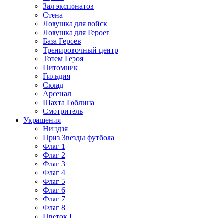
Зал экспонатов
Стена
Ловушка для войск
Ловушка для Героев
База Героев
Тренировочный центр
Тотем Героя
Питомник
Гильдия
Склад
Арсенал
Шахта Гоблина
Смотритель
Украшения
Ниндзя
Приз Звезды футбола
Флаг 1
Флаг 2
Флаг 3
Флаг 4
Флаг 5
Флаг 6
Флаг 7
Флаг 8
Цветок I