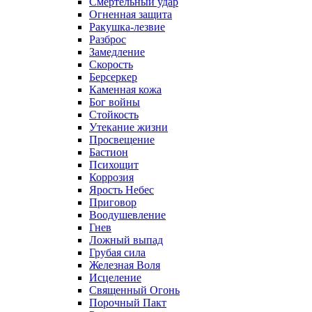
Смертельный удар
Огненная защита
Ракушка-лезвие
Разброс
Замедление
Скорость
Берсеркер
Каменная кожа
Бог войны
Стойкость
Утекание жизни
Просвещение
Бастион
Психощит
Коррозия
Ярость Небес
Приговор
Воодушевление
Гнев
Ложный выпад
Грубая сила
Железная Воля
Исцеление
Священный Огонь
Порочный Пакт