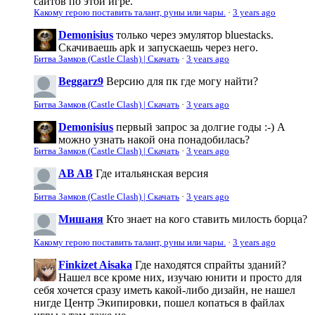
сайтов по этой игре.
Какому герою поставить талант, руны или чары.
·
3 years ago
Demonisius
только через эмулятор bluestacks.
Скачиваешь apk и запускаешь через него.
Битва Замков (Castle Clash) | Скачать
·
3 years ago
Beggarz9
Версию для пк где могу найти?
Битва Замков (Castle Clash) | Скачать
·
3 years ago
Demonisius
первый запрос за долгие годы :-) А
можно узнать накой она понадобилась?
Битва Замков (Castle Clash) | Скачать
·
3 years ago
AB AB
Где итальянская версия
Битва Замков (Castle Clash) | Скачать
·
3 years ago
Мишаня
Кто знает на кого ставить милость борца?
Какому герою поставить талант, руны или чары.
·
3 years ago
Finkizet Aisaka
Где находятся спрайты зданий?
Нашел все кроме них, изучаю юнити и просто для
себя хочется сразу иметь какой-либо дизайн, не нашел
нигде Центр Экипировки, пошел копаться в файлах