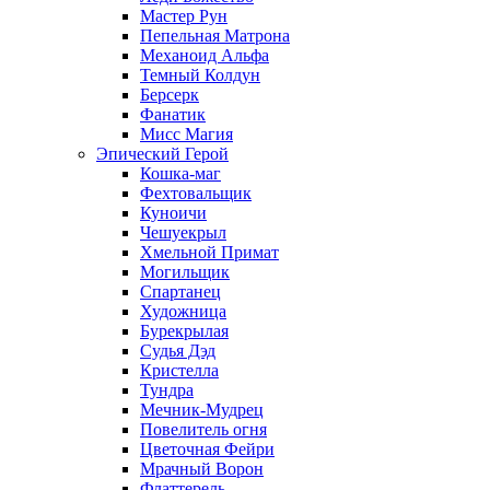
Мастер Рун
Пепельная Матрона
Механоид Альфа
Темный Колдун
Берсерк
Фанатик
Мисс Магия
Эпический Герой
Кошка-маг
Фехтовальщик
Куноичи
Чешуекрыл
Хмельной Примат
Могильщик
Спартанец
Художница
Бурекрылая
Судья Дэд
Кристелла
Тундра
Мечник-Мудрец
Повелитель огня
Цветочная Фейри
Мрачный Ворон
Флаттерель