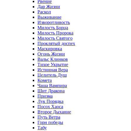
Рвение
Дар Жизни
Раскол
Выживание
Изворотливость
Милость Борца
Милость Пророка
Милость Святого
Проклятый доспех
Маскировка
Огонь Жизни
Вальс Клинков
Тихое Укрытие
Истинная Вера
Целитель Душ
Комета
Чаша Вампира
Щит Дракона
Призма
Лук Порядка
Посох Хаоса
Второе Дыхание
Путь Ветра
Горн победы
Табу