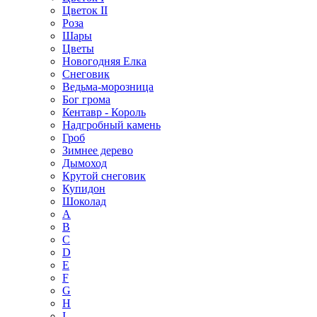
Цветок II
Роза
Шары
Цветы
Новогодняя Елка
Снеговик
Ведьма-морозница
Бог грома
Кентавр - Король
Надгробный камень
Гроб
Зимнее дерево
Дымоход
Крутой снеговик
Купидон
Шоколад
A
B
C
D
E
F
G
H
I