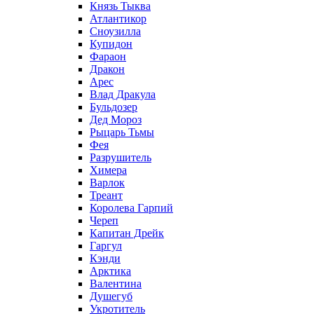
Князь Тыква
Атлантикор
Сноузилла
Купидон
Фараон
Дракон
Арес
Влад Дракула
Бульдозер
Дед Мороз
Рыцарь Тьмы
Фея
Разрушитель
Химера
Варлок
Треант
Королева Гарпий
Череп
Капитан Дрейк
Гаргул
Кэнди
Арктика
Валентина
Душегуб
Укротитель