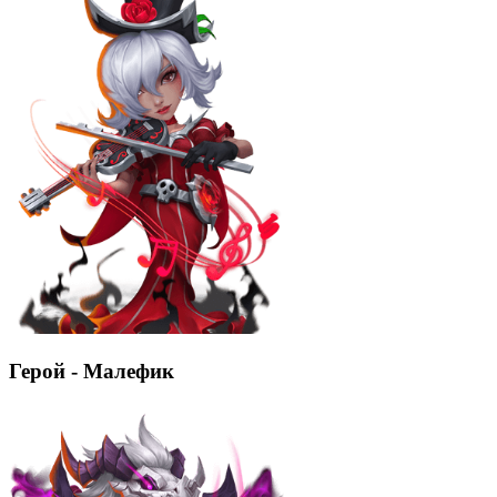
Герой - Малефик