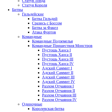
Статуя Лорда
Статуя Короля
Битвы
Гильдейские
Битва Гильдий
Сразись с Боссом
Битва за Факел
Атака Фортов
Командные
Командные Подземелья
Командные Пришествия Монстров
Пустошь Хаоса I
Пустошь Хаоса II
Пустошь Хаоса III
Пустошь Хаоса IV
Адский Саммит I
Адский Саммит II
Адский Саммит III
Адский Саммит IV
Разлом Отчаяния I
Разлом Отчаяния II
Разлом Отчаяния III
Разлом Отчаяния IV
Одиночные
Королевская битва