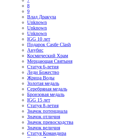
7
8
9
Влад Дракула
Unknown
Unknown
Unknown
IGG 10 лет
Подарок Castle Clash
Анубис
Космический Храм
Мерцающая Святыня
Статуя 6-летия
Леди Божество
Жрица Воды
Золотая медаль
Серебряная медаль
Бронзовая медаль
IGG 15 лет
Статуя 8-летия
Значок потенциала
Значок отличия
Значок превосходства
Значок величия
Статуя Командира