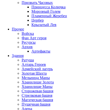
Призвать Часовых
Принцесса Колючка
Морозный Голем
Пламенный Жеребец
Цербер
Крылатый Лев
Прочее
Войска
Фан Арт героя
Ресурсы
Архив
Артефакты
Здания
Ратуша
Алтарь Героев
Армейский лагерь
Золотая Шахта
Мельница Маны
Хранилище Золота
Хранилище Маны
Сторожевая башня
Стрелковая башня
Магическая башня
Пушечная башня
Арена