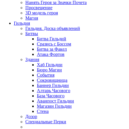
Нанять Героя за Значки Почета
Просвещение
3D модель героя
Магия
Гильдия
Гильдия. Доска объявлений
Битвы
Битва Гильдий
Сразись с Боссом
Битва за Факел
Атака Фортов
Здания
Хаб Гильдии
Бюро Магии
События
Сокровищница
Баннер Гильдии
Алтарь Часового
База Часового
Аванпост Гильдии
Магазин Гильдии
Стена
Дозор
Специальные Перки