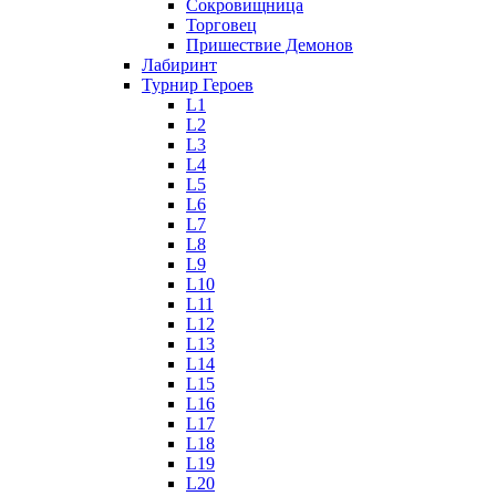
Сокровищница
Торговец
Пришествие Демонов
Лабиринт
Турнир Героев
L1
L2
L3
L4
L5
L6
L7
L8
L9
L10
L11
L12
L13
L14
L15
L16
L17
L18
L19
L20