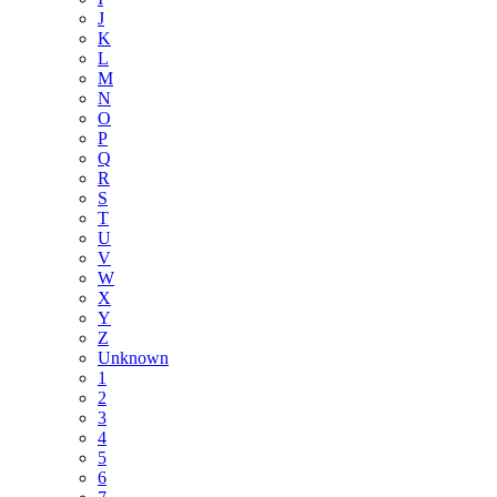
J
K
L
M
N
O
P
Q
R
S
T
U
V
W
X
Y
Z
Unknown
1
2
3
4
5
6