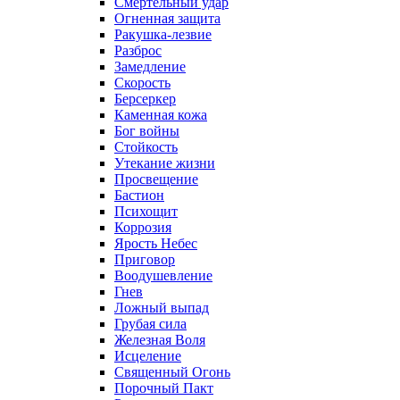
Смертельный удар
Огненная защита
Ракушка-лезвие
Разброс
Замедление
Скорость
Берсеркер
Каменная кожа
Бог войны
Стойкость
Утекание жизни
Просвещение
Бастион
Психощит
Коррозия
Ярость Небес
Приговор
Воодушевление
Гнев
Ложный выпад
Грубая сила
Железная Воля
Исцеление
Священный Огонь
Порочный Пакт