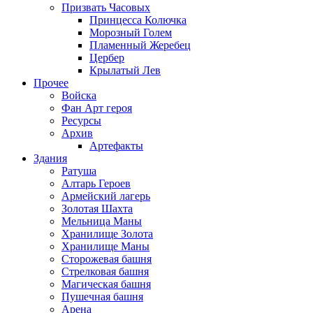
Призвать Часовых
Принцесса Колючка
Морозный Голем
Пламенный Жеребец
Цербер
Крылатый Лев
Прочее
Войска
Фан Арт героя
Ресурсы
Архив
Артефакты
Здания
Ратуша
Алтарь Героев
Армейский лагерь
Золотая Шахта
Мельница Маны
Хранилище Золота
Хранилище Маны
Сторожевая башня
Стрелковая башня
Магическая башня
Пушечная башня
Арена