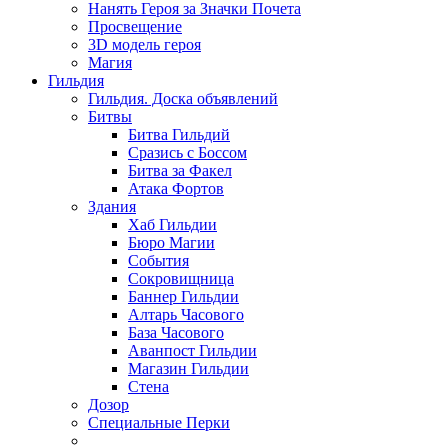
Нанять Героя за Значки Почета
Просвещение
3D модель героя
Магия
Гильдия
Гильдия. Доска объявлений
Битвы
Битва Гильдий
Сразись с Боссом
Битва за Факел
Атака Фортов
Здания
Хаб Гильдии
Бюро Магии
События
Сокровищница
Баннер Гильдии
Алтарь Часового
База Часового
Аванпост Гильдии
Магазин Гильдии
Стена
Дозор
Специальные Перки