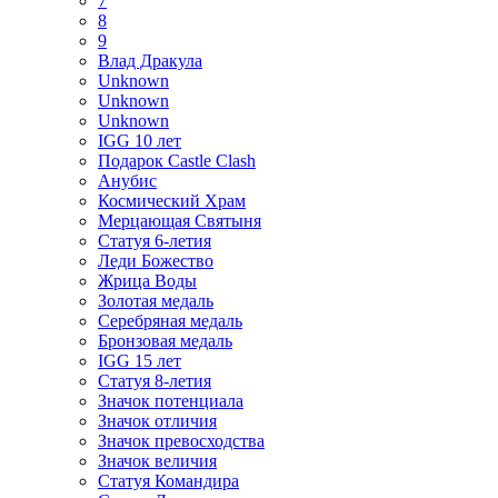
7
8
9
Влад Дракула
Unknown
Unknown
Unknown
IGG 10 лет
Подарок Castle Clash
Анубис
Космический Храм
Мерцающая Святыня
Статуя 6-летия
Леди Божество
Жрица Воды
Золотая медаль
Серебряная медаль
Бронзовая медаль
IGG 15 лет
Статуя 8-летия
Значок потенциала
Значок отличия
Значок превосходства
Значок величия
Статуя Командира