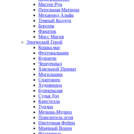
Мастер Рун
Пепельная Матрона
Механоид Альфа
Темный Колдун
Берсерк
Фанатик
Мисс Магия
Эпический Герой
Кошка-маг
Фехтовальщик
Куноичи
Чешуекрыл
Хмельной Примат
Могильщик
Спартанец
Художница
Бурекрылая
Судья Дэд
Кристелла
Тундра
Мечник-Мудрец
Повелитель огня
Цветочная Фейри
Мрачный Ворон
Флаттерель