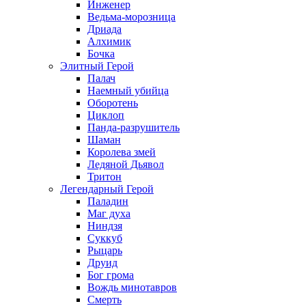
Инженер
Ведьма-морозница
Дриада
Алхимик
Бочка
Элитный Герой
Палач
Наемный убийца
Оборотень
Циклоп
Панда-разрушитель
Шаман
Королева змей
Ледяной Дьявол
Тритон
Легендарный Герой
Паладин
Маг духа
Ниндзя
Суккуб
Рыцарь
Друид
Бог грома
Вождь минотавров
Смерть