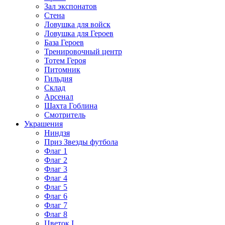
Зал экспонатов
Стена
Ловушка для войск
Ловушка для Героев
База Героев
Тренировочный центр
Тотем Героя
Питомник
Гильдия
Склад
Арсенал
Шахта Гоблина
Смотритель
Украшения
Ниндзя
Приз Звезды футбола
Флаг 1
Флаг 2
Флаг 3
Флаг 4
Флаг 5
Флаг 6
Флаг 7
Флаг 8
Цветок I