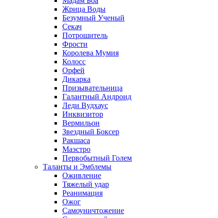
Мадам Боа
Жрица Воды
Безумный Ученый
Секач
Потрошитель
Фрости
Королева Мумия
Колосс
Орфей
Дикарка
Призывательница
Галантный Андроид
Леди Вудхаус
Инквизитор
Вермильон
Звездный Боксер
Ракшаса
Маэстро
Первобытный Голем
Таланты и Эмблемы
Оживление
Тяжелый удар
Реанимация
Ожог
Самоуничтожение