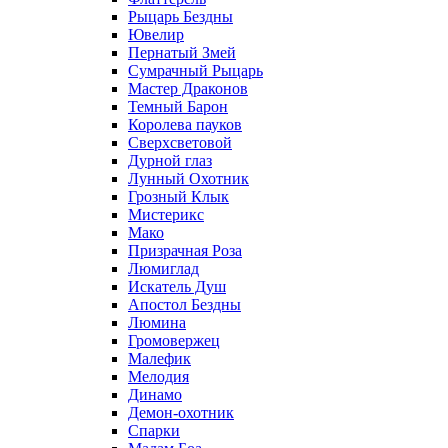
Рыцарь Бездны
Ювелир
Пернатый Змей
Сумрачный Рыцарь
Мастер Драконов
Темный Барон
Королева пауков
Сверхсветовой
Дурной глаз
Лунный Охотник
Грозный Клык
Мистерикс
Мако
Призрачная Роза
Люмиглад
Искатель Душ
Апостол Бездны
Люмина
Громовержец
Малефик
Мелодия
Динамо
Демон-охотник
Спарки