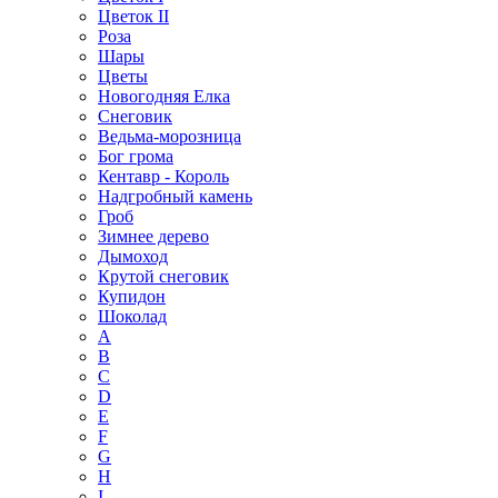
Цветок II
Роза
Шары
Цветы
Новогодняя Елка
Снеговик
Ведьма-морозница
Бог грома
Кентавр - Король
Надгробный камень
Гроб
Зимнее дерево
Дымоход
Крутой снеговик
Купидон
Шоколад
A
B
C
D
E
F
G
H
I