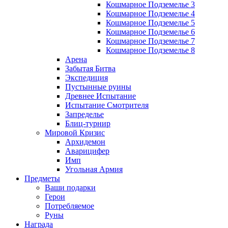
Кошмарное Подземелье 3
Кошмарное Подземелье 4
Кошмарное Подземелье 5
Кошмарное Подземелье 6
Кошмарное Подземелье 7
Кошмарное Подземелье 8
Арена
Забытая Битва
Экспедиция
Пустынные руины
Древнее Испытание
Испытание Смотрителя
Запределье
Блиц-турнир
Мировой Кризис
Архидемон
Аварицифер
Имп
Угольная Армия
Предметы
Ваши подарки
Герои
Потребляемое
Руны
Награда