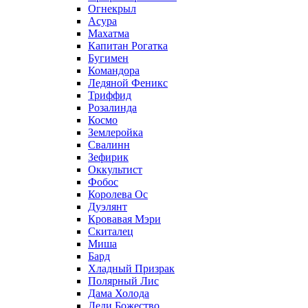
Огнекрыл
Асура
Махатма
Капитан Рогатка
Бугимен
Командора
Ледяной Феникс
Триффид
Розалинда
Космо
Землеройка
Свалинн
Зефирик
Оккультист
Фобос
Королева Ос
Дуэлянт
Кровавая Мэри
Скиталец
Миша
Бард
Хладный Призрак
Полярный Лис
Дама Холода
Леди Божество