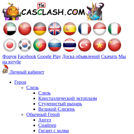
Форум
Facebook
Google Play
Доска объявлений
Скачать
Мы
на ютубе
Личный кабинет
Герои
Слизь
Слизь
Кристаллический эктоплазм
Студенистый рыцарь
Великий Слизень
Обычный Герой
Ангел
Снайпер
Гигант с холма