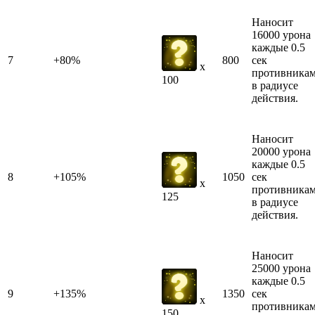
Наносит
16000 урона
каждые 0.5
7
+80%
800
сек
x
противника
100
в радиусе
действия.
Наносит
20000 урона
каждые 0.5
8
+105%
1050
сек
x
противника
125
в радиусе
действия.
Наносит
25000 урона
каждые 0.5
9
+135%
1350
сек
x
противника
150