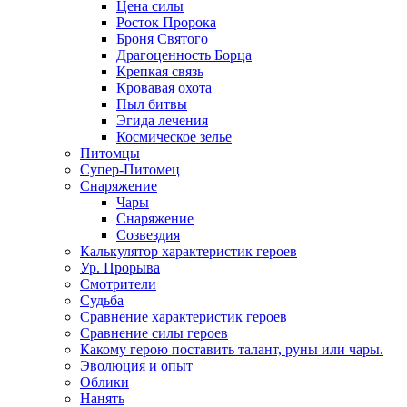
Цена силы
Росток Пророка
Броня Святого
Драгоценность Борца
Крепкая связь
Кровавая охота
Пыл битвы
Эгида лечения
Космическое зелье
Питомцы
Супер-Питомец
Снаряжение
Чары
Снаряжение
Созвездия
Калькулятор характеристик героев
Ур. Прорыва
Смотрители
Судьба
Сравнение характеристик героев
Сравнение силы героев
Какому герою поставить талант, руны или чары.
Эволюция и опыт
Облики
Нанять