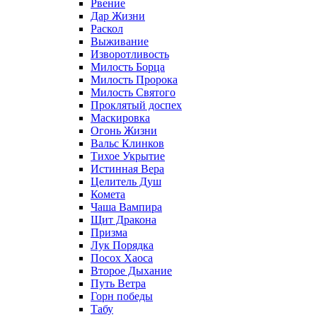
Рвение
Дар Жизни
Раскол
Выживание
Изворотливость
Милость Борца
Милость Пророка
Милость Святого
Проклятый доспех
Маскировка
Огонь Жизни
Вальс Клинков
Тихое Укрытие
Истинная Вера
Целитель Душ
Комета
Чаша Вампира
Щит Дракона
Призма
Лук Порядка
Посох Хаоса
Второе Дыхание
Путь Ветра
Горн победы
Табу