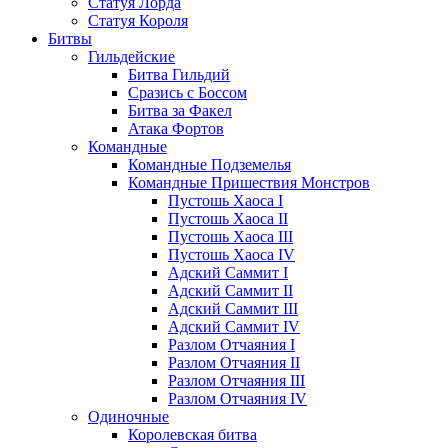
Статуя Лорда
Статуя Короля
Битвы
Гильдейские
Битва Гильдий
Сразись с Боссом
Битва за Факел
Атака Фортов
Командные
Командные Подземелья
Командные Пришествия Монстров
Пустошь Хаоса I
Пустошь Хаоса II
Пустошь Хаоса III
Пустошь Хаоса IV
Адский Саммит I
Адский Саммит II
Адский Саммит III
Адский Саммит IV
Разлом Отчаяния I
Разлом Отчаяния II
Разлом Отчаяния III
Разлом Отчаяния IV
Одиночные
Королевская битва