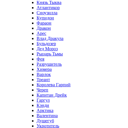
Князь Тыква
Атлантикор
Сноузилла
Купидон
Фараон
Дракон
Арес
Влад Дракула
Бульдозер
Дед Мороз
Рыцарь Тьмы
Фея
Разрушитель
Химера
Варлок
Треант
Королева Гарпий
Череп
Капитан Дрейк
Гаргул
Кэнди
Арктика
Валентина
Душегуб
Укротитель