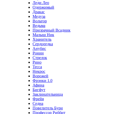
Леди Лео
Одержимый
Дракас
Медуза
Вольтор
Ведьма
Призрачный Всадник
Малыш Ник
Хранитель
Сердцеедка
Анубис
Ронин
Стрелок
Рино
Тесса
Некрос
Ворожей
Фрэнки 1.0
Афина
Бигфут
Заклинательница
Фрейя
Седна
Повелитель Бури
Профеcсор Риббит