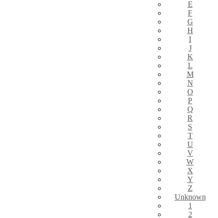
E
F
G
H
I
J
K
L
M
N
O
P
Q
R
S
T
U
V
W
X
Y
Z
Unknown
1
2