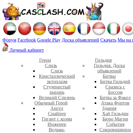
Форум
Facebook
Google Play
Доска объявлений
Скачать
Мы на 
Личный кабинет
Герои
Гильдия
Слизь
Гильдия. Доска
Слизь
объявлений
Кристаллический
Битвы
эктоплазм
Битва Гильдий
Студенистый
Сразись с
рыцарь
Боссом
Великий Слизень
Битва за Факел
Обычный Герой
Атака Фортов
Ангел
Здания
Снайпер
Хаб Гильдии
Гигант с холма
Бюро Магии
Инженер
События
Ведьма-
Сокровищница