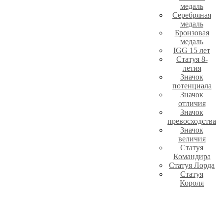
медаль
Серебряная
медаль
Бронзовая
медаль
IGG 15 лет
Статуя 8-
летия
Значок
потенциала
Значок
отличия
Значок
превосходства
Значок
величия
Статуя
Командира
Статуя Лорда
Статуя
Короля