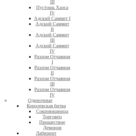
III
Пустошь Хаоса
IV
Адский Саммит I
Адский Саммит
II
Адский Саммит
III
Адский Саммит
IV
Разлом Отчаяния
I
Разлом Отчаяния
II
Разлом Отчаяния
III
Разлом Отчаяния
IV
Одиночные
Королевская битва
Сокровищница
Торговец
Пришествие
Демонов
Лабиринт