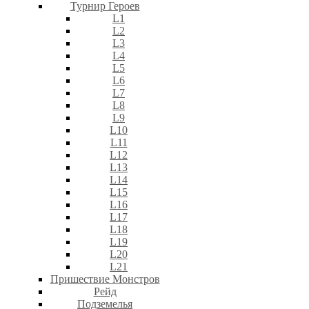
Турнир Героев
L1
L2
L3
L4
L5
L6
L7
L8
L9
L10
L11
L12
L13
L14
L15
L16
L17
L18
L19
L20
L21
Пришествие Монстров
Рейд
Подземелья