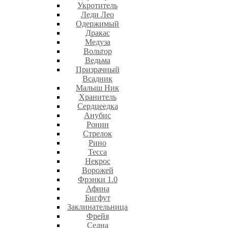
Укротитель
Леди Лео
Одержимый
Дракас
Медуза
Вольтор
Ведьма
Призрачный
Всадник
Малыш Ник
Хранитель
Сердцеедка
Анубис
Ронин
Стрелок
Рино
Тесса
Некрос
Ворожей
Фрэнки 1.0
Афина
Бигфут
Заклинательница
Фрейя
Седна