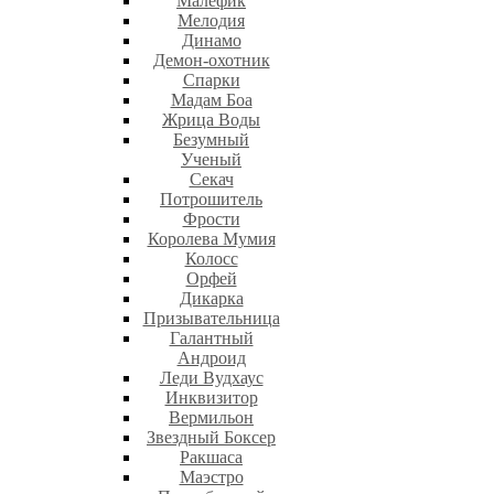
Малефик
Мелодия
Динамо
Демон-охотник
Спарки
Мадам Боа
Жрица Воды
Безумный
Ученый
Секач
Потрошитель
Фрости
Королева Мумия
Колосс
Орфей
Дикарка
Призывательница
Галантный
Андроид
Леди Вудхаус
Инквизитор
Вермильон
Звездный Боксер
Ракшаса
Маэстро