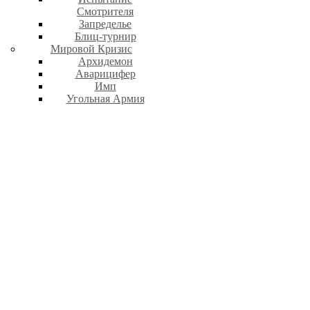
Смотрителя
Запределье
Блиц-турнир
Мировой Кризис
Архидемон
Аварицифер
Имп
Угольная Армия