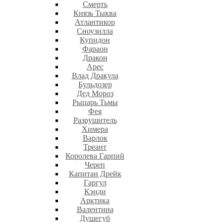
Смерть
Князь Тыква
Атлантикор
Сноузилла
Купидон
Фараон
Дракон
Арес
Влад Дракула
Бульдозер
Дед Мороз
Рыцарь Тьмы
Фея
Разрушитель
Химера
Варлок
Треант
Королева Гарпий
Череп
Капитан Дрейк
Гаргул
Кэнди
Арктика
Валентина
Душегуб