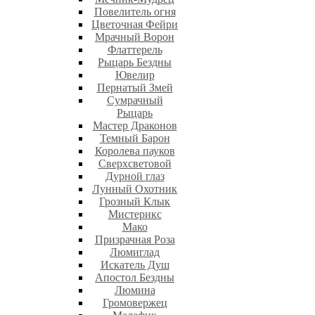
Повелитель огня
Цветочная Фейри
Мрачный Ворон
Флаттерель
Рыцарь Бездны
Ювелир
Пернатый Змей
Сумрачный
Рыцарь
Мастер Драконов
Темный Барон
Королева пауков
Сверхсветовой
Дурной глаз
Лунный Охотник
Грозный Клык
Мистерикс
Мако
Призрачная Роза
Люмиглад
Искатель Душ
Апостол Бездны
Люмина
Громовержец