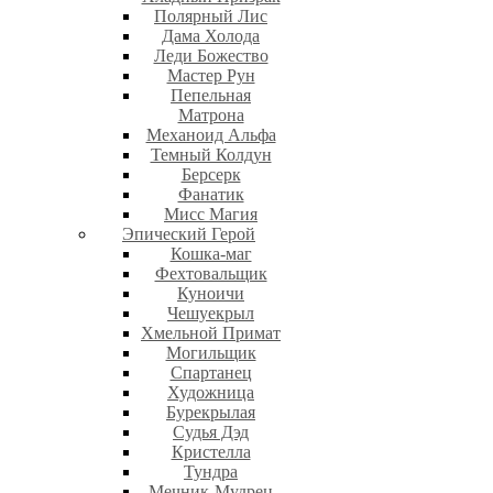
Полярный Лис
Дама Холода
Леди Божество
Мастер Рун
Пепельная
Матрона
Механоид Альфа
Темный Колдун
Берсерк
Фанатик
Мисс Магия
Эпический Герой
Кошка-маг
Фехтовальщик
Куноичи
Чешуекрыл
Хмельной Примат
Могильщик
Спартанец
Художница
Бурекрылая
Судья Дэд
Кристелла
Тундра
Мечник-Мудрец