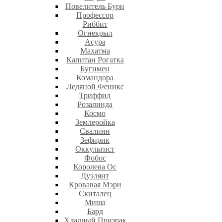
Повелитель Бури
Профеcсор
Риббит
Огнекрыл
Асура
Махатма
Капитан Рогатка
Бугимен
Командора
Ледяной Феникс
Триффид
Розалинда
Космо
Землеройка
Свалинн
Зефирик
Оккультист
Фобос
Королева Ос
Дуэлянт
Кровавая Мэри
Скиталец
Миша
Бард
Хладный Призрак