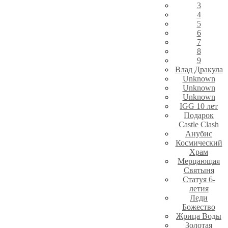
3
4
5
6
7
8
9
Влад Дракула
Unknown
Unknown
Unknown
IGG 10 лет
Подарок
Castle Clash
Анубис
Космический
Храм
Мерцающая
Святыня
Статуя 6-
летия
Леди
Божество
Жрица Воды
Золотая