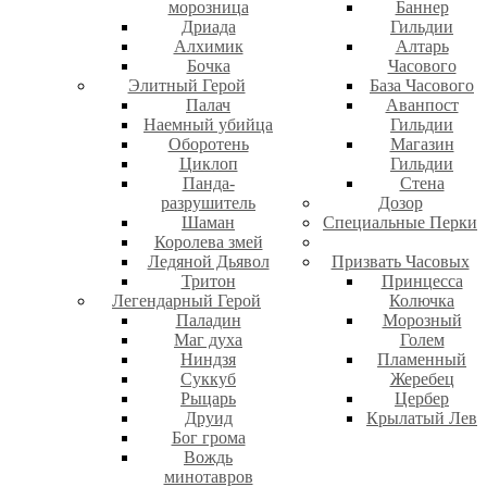
морозница
Баннер
Дриада
Гильдии
Алхимик
Алтарь
Бочка
Часового
Элитный Герой
База Часового
Палач
Аванпост
Наемный убийца
Гильдии
Оборотень
Магазин
Циклоп
Гильдии
Панда-
Стена
разрушитель
Дозор
Шаман
Специальные Перки
Королева змей
Ледяной Дьявол
Призвать Часовых
Тритон
Принцесса
Легендарный Герой
Колючка
Паладин
Морозный
Маг духа
Голем
Ниндзя
Пламенный
Суккуб
Жеребец
Рыцарь
Цербер
Друид
Крылатый Лев
Бог грома
Вождь
минотавров