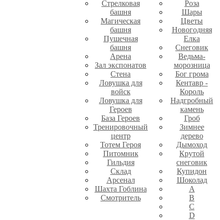
Стрелковая
Роза
башня
Шары
Магическая
Цветы
башня
Новогодняя
Пушечная
Елка
башня
Снеговик
Арена
Ведьма-
Зал экспонатов
морозница
Стена
Бог грома
Ловушка для
Кентавр -
войск
Король
Ловушка для
Надгробный
Героев
камень
База Героев
Гроб
Тренировочный
Зимнее
центр
дерево
Тотем Героя
Дымоход
Питомник
Крутой
Гильдия
снеговик
Склад
Купидон
Арсенал
Шоколад
Шахта Гоблина
A
Смотритель
B
C
D