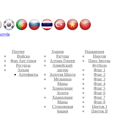
ютубе
Прочее
Здания
Украшения
Войска
Ратуша
Ниндзя
Фан Арт героя
Алтарь Героев
Приз Звезды
Ресурсы
Армейский
футбола
Архив
лагерь
Флаг 1
Артефакты
Золотая Шахта
Флаг 2
Мельница
Флаг 3
Маны
Флаг 4
Хранилище
Флаг 5
Золота
Флаг 6
Хранилище
Флаг 7
Маны
Флаг 8
Сторожевая
Цветок I
башня
Цветок II