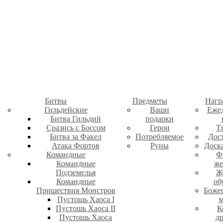
Битвы
Предметы
Нагр
Гильдейские
Ваши
Еже
Битва Гильдий
подарки
Сразись с Боссом
Герои
Т
Битва за Факел
Потребляемое
Дос
Атака Фортов
Руны
Доск
Командные
Ф
Командные
же
Подземелья
Ж
Командные
об
Пришествия Монстров
Боже
Пустошь Хаоса I
м
Пустошь Хаоса II
К
Пустошь Хаоса
д