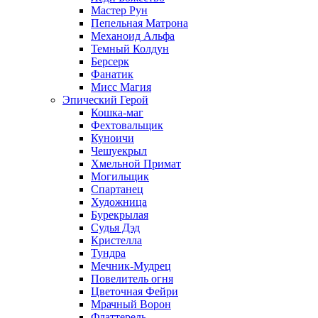
Мастер Рун
Пепельная Матрона
Механоид Альфа
Темный Колдун
Берсерк
Фанатик
Мисс Магия
Эпический Герой
Кошка-маг
Фехтовальщик
Куноичи
Чешуекрыл
Хмельной Примат
Могильщик
Спартанец
Художница
Бурекрылая
Судья Дэд
Кристелла
Тундра
Мечник-Мудрец
Повелитель огня
Цветочная Фейри
Мрачный Ворон
Флаттерель