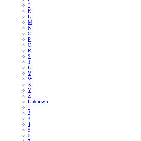
J
K
L
M
N
O
P
Q
R
S
T
U
V
W
X
Y
Z
Unknown
1
2
3
4
5
6