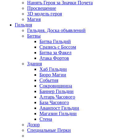
Нанять Героя за Значки Почета
Просвещение
3D модель героя
Магия
Гильдия
Гильдия. Доска объявлений
Битвы
Битва Гильдий
Сразись с Боссом
Битва за Факел
Атака Фортов
Здания
Хаб Гильдии
Бюро Магии
События
Сокровищница
Баннер Гильдии
Алтарь Часового
База Часового
Аванпост Гильдии
Магазин Гильдии
Стена
Дозор
Специальные Перки