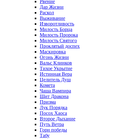
Рвение
Дар Жизни
Раскол
Выживание
Изворотливость
Милость Борца
Милость Пророка
Милость Святого
Проклятый доспех
Маскировка
Огонь Жизни
Вальс Клинков
Тихое Укрытие
Истинная Вера
Целитель Душ
Комета
Чаша Вампира
Щит Дракона
Призма
Лук Порядка
Посох Хаоса
Второе Дыхание
Путь Ветра
Горн победы
Табу