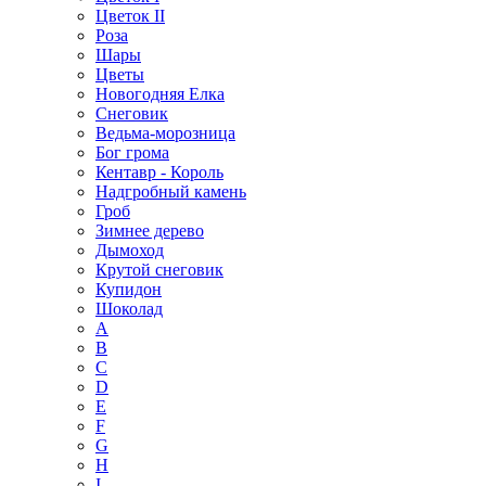
Цветок II
Роза
Шары
Цветы
Новогодняя Елка
Снеговик
Ведьма-морозница
Бог грома
Кентавр - Король
Надгробный камень
Гроб
Зимнее дерево
Дымоход
Крутой снеговик
Купидон
Шоколад
A
B
C
D
E
F
G
H
I