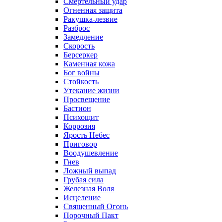
Смертельный удар
Огненная защита
Ракушка-лезвие
Разброс
Замедление
Скорость
Берсеркер
Каменная кожа
Бог войны
Стойкость
Утекание жизни
Просвещение
Бастион
Психощит
Коррозия
Ярость Небес
Приговор
Воодушевление
Гнев
Ложный выпад
Грубая сила
Железная Воля
Исцеление
Священный Огонь
Порочный Пакт