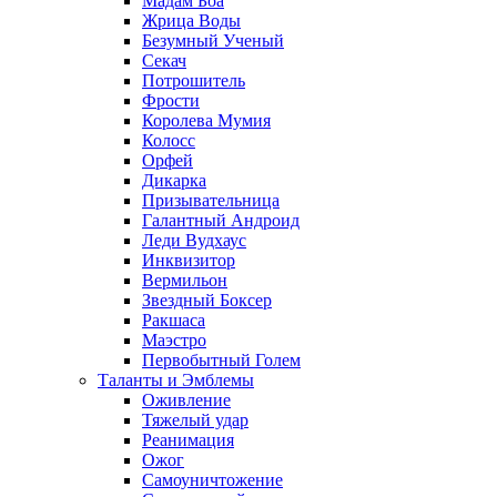
Мадам Боа
Жрица Воды
Безумный Ученый
Секач
Потрошитель
Фрости
Королева Мумия
Колосс
Орфей
Дикарка
Призывательница
Галантный Андроид
Леди Вудхаус
Инквизитор
Вермильон
Звездный Боксер
Ракшаса
Маэстро
Первобытный Голем
Таланты и Эмблемы
Оживление
Тяжелый удар
Реанимация
Ожог
Самоуничтожение