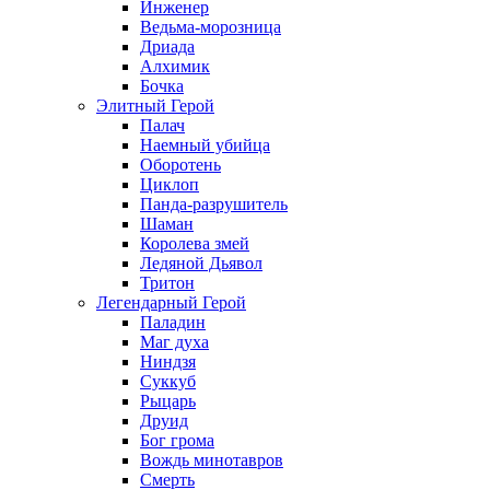
Инженер
Ведьма-морозница
Дриада
Алхимик
Бочка
Элитный Герой
Палач
Наемный убийца
Оборотень
Циклоп
Панда-разрушитель
Шаман
Королева змей
Ледяной Дьявол
Тритон
Легендарный Герой
Паладин
Маг духа
Ниндзя
Суккуб
Рыцарь
Друид
Бог грома
Вождь минотавров
Смерть