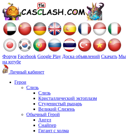
Форум
Facebook
Google Play
Доска объявлений
Скачать
Мы
на ютубе
Личный кабинет
Герои
Слизь
Слизь
Кристаллический эктоплазм
Студенистый рыцарь
Великий Слизень
Обычный Герой
Ангел
Снайпер
Гигант с холма