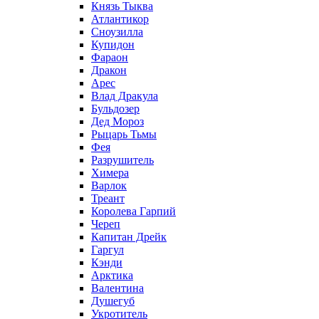
Князь Тыква
Атлантикор
Сноузилла
Купидон
Фараон
Дракон
Арес
Влад Дракула
Бульдозер
Дед Мороз
Рыцарь Тьмы
Фея
Разрушитель
Химера
Варлок
Треант
Королева Гарпий
Череп
Капитан Дрейк
Гаргул
Кэнди
Арктика
Валентина
Душегуб
Укротитель