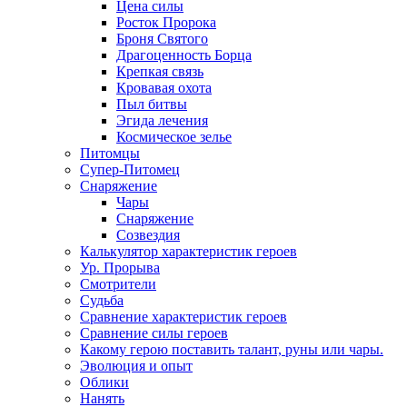
Цена силы
Росток Пророка
Броня Святого
Драгоценность Борца
Крепкая связь
Кровавая охота
Пыл битвы
Эгида лечения
Космическое зелье
Питомцы
Супер-Питомец
Снаряжение
Чары
Снаряжение
Созвездия
Калькулятор характеристик героев
Ур. Прорыва
Смотрители
Судьба
Сравнение характеристик героев
Сравнение силы героев
Какому герою поставить талант, руны или чары.
Эволюция и опыт
Облики
Нанять