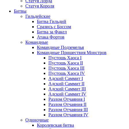
Статуя Лорда
Статуя Короля
Битвы
Гильдейские
Битва Гильдий
Сразись с Боссом
Битва за Факел
Атака Фортов
Командные
Командные Подземелья
Командные Пришествия Монстров
Пустошь Хаоса I
Пустошь Хаоса II
Пустошь Хаоса III
Пустошь Хаоса IV
Адский Саммит I
Адский Саммит II
Адский Саммит III
Адский Саммит IV
Разлом Отчаяния I
Разлом Отчаяния II
Разлом Отчаяния III
Разлом Отчаяния IV
Одиночные
Королевская битва