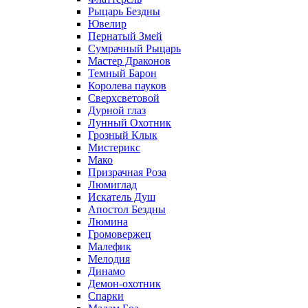
Рыцарь Бездны
Ювелир
Пернатый Змей
Сумрачный Рыцарь
Мастер Драконов
Темный Барон
Королева пауков
Сверхсветовой
Дурной глаз
Лунный Охотник
Грозный Клык
Мистерикс
Мако
Призрачная Роза
Люмиглад
Искатель Душ
Апостол Бездны
Люмина
Громовержец
Малефик
Мелодия
Динамо
Демон-охотник
Спарки