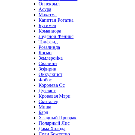
Огнекрыл
Асура
Махатма
Капитан Рогатка
Бугимен
Командора
Ледяной Феникс
Триффид
Розалинда
Космо
Землеройка
Свалинн
Зефирик
Оккультист
Фобос
Королева Ос
Дуэлянт
Кровавая Мэри
Скиталец
Миша
Бард
Хладный Призрак
Полярный Лис
Дама Холода
Леди Божество