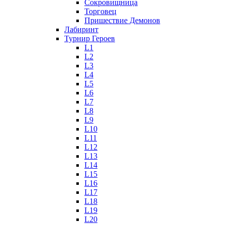
Сокровищница
Торговец
Пришествие Демонов
Лабиринт
Турнир Героев
L1
L2
L3
L4
L5
L6
L7
L8
L9
L10
L11
L12
L13
L14
L15
L16
L17
L18
L19
L20