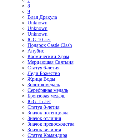
7
8
9
Влад Дракула
Unknown
Unknown
Unknown
IGG 10 лет
Подарок Castle Clash
Анубис
Космический Храм
Мерцающая Святыня
Статуя 6-летия
Леди Божество
Жрица Воды
Золотая медаль
Серебряная медаль
Бронзовая медаль
IGG 15 лет
Статуя 8-летия
Значок потенциала
Значок отличия
Значок превосходства
Значок величия
Статуя Командира