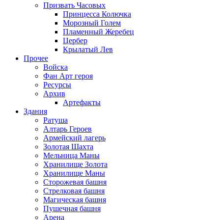
Призвать Часовых
Принцесса Колючка
Морозный Голем
Пламенный Жеребец
Цербер
Крылатый Лев
Прочее
Войска
Фан Арт героя
Ресурсы
Архив
Артефакты
Здания
Ратуша
Алтарь Героев
Армейский лагерь
Золотая Шахта
Мельница Маны
Хранилище Золота
Хранилище Маны
Сторожевая башня
Стрелковая башня
Магическая башня
Пушечная башня
Арена