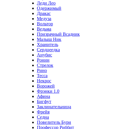
Леди Лео
Одержимый
Дракас
Медуза
Вольтор
Ведьма
Призрачный Всадник
Малыш Ник
Хранитель
Сердцеедка
Анубис
Ронин
Стрелок
Рино
Тесса
Некрос
Ворожей
Фрэнки 1.0
Афина
Бигфут
Заклинательница
Фрейя
Седна
Повелитель Бури
Профеcсор Риббит