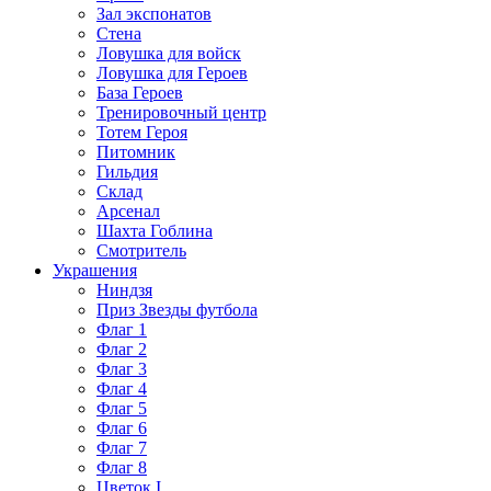
Зал экспонатов
Стена
Ловушка для войск
Ловушка для Героев
База Героев
Тренировочный центр
Тотем Героя
Питомник
Гильдия
Склад
Арсенал
Шахта Гоблина
Смотритель
Украшения
Ниндзя
Приз Звезды футбола
Флаг 1
Флаг 2
Флаг 3
Флаг 4
Флаг 5
Флаг 6
Флаг 7
Флаг 8
Цветок I