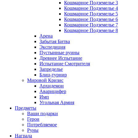
Кошмарное Подземелье 3
Кошмарное Подземелье 4
Кошмарное Подземелье 5
Кошмарное Подземелье 6
Кошмарное Подземелье 7
Кошмарное Подземелье 8
Арена
Забытая Битва
Экспедиция
Пустынные руины
Древнее Испытание
Испытание Смотрителя
Запределье
Блиц-турнир
Мировой Кризис
Архидемон
Аварицифер
Имп
Угольная Армия
Предметы
Ваши подарки
Герои
Потребляемое
Руны
Награда