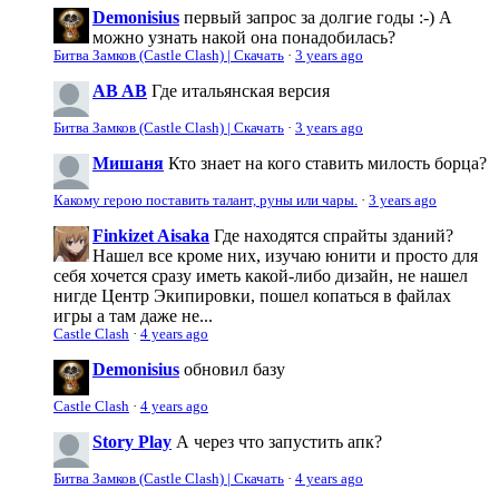
Demonisius
первый запрос за долгие годы :-) А
можно узнать накой она понадобилась?
Битва Замков (Castle Clash) | Скачать
·
3 years ago
AB AB
Где итальянская версия
Битва Замков (Castle Clash) | Скачать
·
3 years ago
Мишаня
Кто знает на кого ставить милость борца?
Какому герою поставить талант, руны или чары.
·
3 years ago
Finkizet Aisaka
Где находятся спрайты зданий?
Нашел все кроме них, изучаю юнити и просто для
себя хочется сразу иметь какой-либо дизайн, не нашел
нигде Центр Экипировки, пошел копаться в файлах
игры а там даже не...
Castle Clash
·
4 years ago
Demonisius
обновил базу
Castle Clash
·
4 years ago
Story Play
А через что запустить апк?
Битва Замков (Castle Clash) | Скачать
·
4 years ago