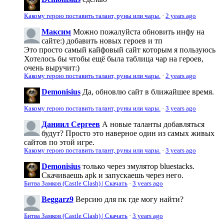
Какому герою поставить талант, руны или чары.
·
2 years ago
Максим
Можно пожалуйста обновить инфу на
сайте:) добавить новых героев и тп
Это просто самый кайфовый сайт которым я пользуюсь
Хотелось бы чтобы ещё была таблица чар на героев,
очень выручит:)
Какому герою поставить талант, руны или чары.
·
2 years ago
Demonisius
Да, обновлю сайт в ближайшее время.
Какому герою поставить талант, руны или чары.
·
3 years ago
Даниил Сергеев
А новые таланты добавляться
будут? Просто это наверное один из самых живых
сайтов по этой игре.
Какому герою поставить талант, руны или чары.
·
3 years ago
Demonisius
только через эмулятор bluestacks.
Скачиваешь apk и запускаешь через него.
Битва Замков (Castle Clash) | Скачать
·
3 years ago
Beggarz9
Версию для пк где могу найти?
Битва Замков (Castle Clash) | Скачать
·
3 years ago