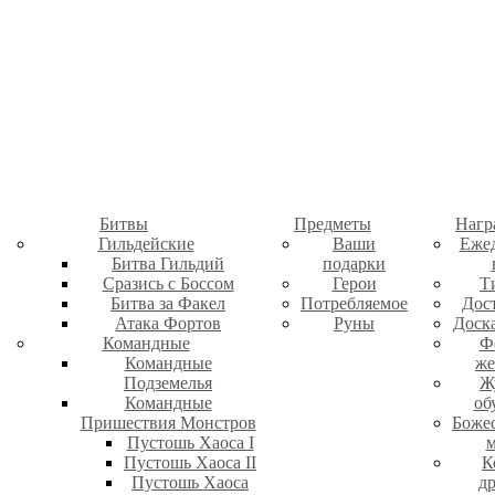
Битвы
Предметы
Нагр
Гильдейские
Ваши
Еже
Битва Гильдий
подарки
Сразись с Боссом
Герои
Т
Битва за Факел
Потребляемое
Дос
Атака Фортов
Руны
Доск
Командные
Ф
Командные
же
Подземелья
Ж
Командные
об
Пришествия Монстров
Боже
Пустошь Хаоса I
м
Пустошь Хаоса II
К
Пустошь Хаоса
д