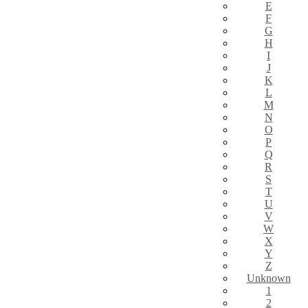
E
F
G
H
I
J
K
L
M
N
O
P
Q
R
S
T
U
V
W
X
Y
Z
Unknown
1
2