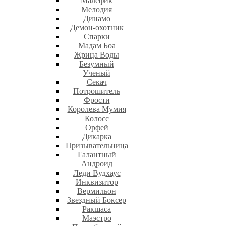
Малефик
Мелодия
Динамо
Демон-охотник
Спарки
Мадам Боа
Жрица Воды
Безумный
Ученый
Секач
Потрошитель
Фрости
Королева Мумия
Колосс
Орфей
Дикарка
Призывательница
Галантный
Андроид
Леди Вудхаус
Инквизитор
Вермильон
Звездный Боксер
Ракшаса
Маэстро