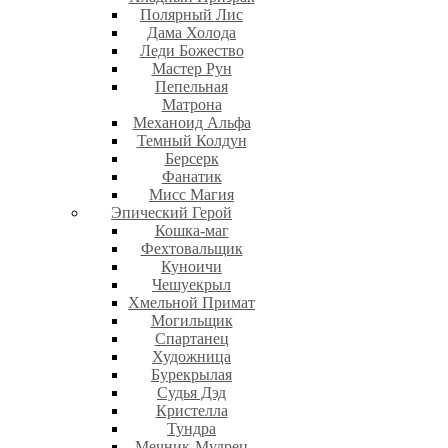
Полярный Лис
Дама Холода
Леди Божество
Мастер Рун
Пепельная
Матрона
Механоид Альфа
Темный Колдун
Берсерк
Фанатик
Мисс Магия
Эпический Герой
Кошка-маг
Фехтовальщик
Куноичи
Чешуекрыл
Хмельной Примат
Могильщик
Спартанец
Художница
Бурекрылая
Судья Дэд
Кристелла
Тундра
Мечник-Мудрец