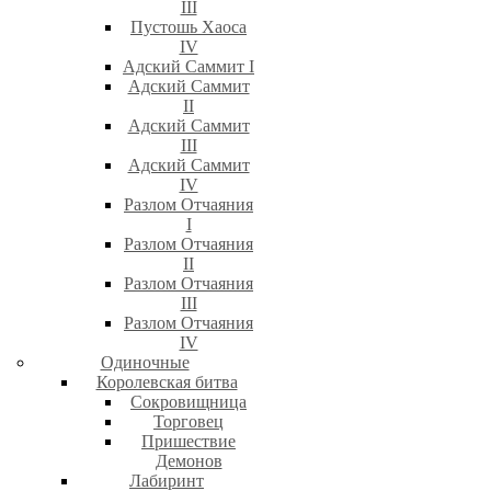
III
Пустошь Хаоса
IV
Адский Саммит I
Адский Саммит
II
Адский Саммит
III
Адский Саммит
IV
Разлом Отчаяния
I
Разлом Отчаяния
II
Разлом Отчаяния
III
Разлом Отчаяния
IV
Одиночные
Королевская битва
Сокровищница
Торговец
Пришествие
Демонов
Лабиринт