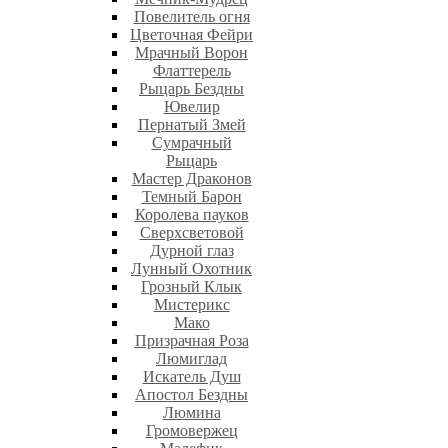
Повелитель огня
Цветочная Фейри
Мрачный Ворон
Флаттерель
Рыцарь Бездны
Ювелир
Пернатый Змей
Сумрачный
Рыцарь
Мастер Драконов
Темный Барон
Королева пауков
Сверхсветовой
Дурной глаз
Лунный Охотник
Грозный Клык
Мистерикс
Мако
Призрачная Роза
Люмиглад
Искатель Душ
Апостол Бездны
Люмина
Громовержец