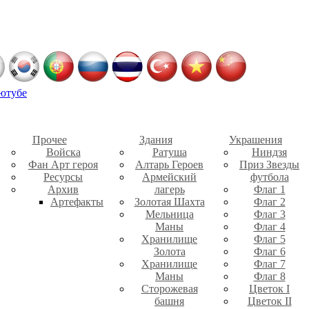
ютубе
Прочее
Здания
Украшения
Войска
Ратуша
Ниндзя
Фан Арт героя
Алтарь Героев
Приз Звезды
Ресурсы
Армейский
футбола
Архив
лагерь
Флаг 1
Артефакты
Золотая Шахта
Флаг 2
Мельница
Флаг 3
Маны
Флаг 4
Хранилище
Флаг 5
Золота
Флаг 6
Хранилище
Флаг 7
Маны
Флаг 8
Сторожевая
Цветок I
башня
Цветок II