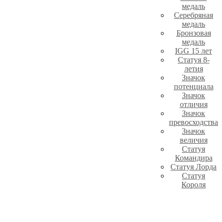
медаль
Серебряная
медаль
Бронзовая
медаль
IGG 15 лет
Статуя 8-
летия
Значок
потенциала
Значок
отличия
Значок
превосходства
Значок
величия
Статуя
Командира
Статуя Лорда
Статуя
Короля