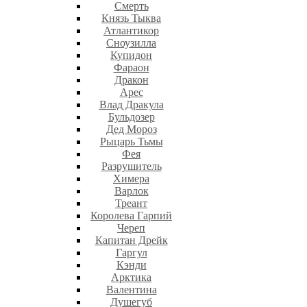
Смерть
Князь Тыква
Атлантикор
Сноузилла
Купидон
Фараон
Дракон
Арес
Влад Дракула
Бульдозер
Дед Мороз
Рыцарь Тьмы
Фея
Разрушитель
Химера
Варлок
Треант
Королева Гарпий
Череп
Капитан Дрейк
Гаргул
Кэнди
Арктика
Валентина
Душегуб