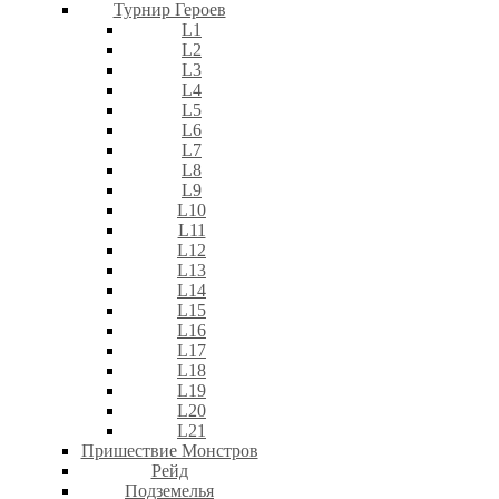
Турнир Героев
L1
L2
L3
L4
L5
L6
L7
L8
L9
L10
L11
L12
L13
L14
L15
L16
L17
L18
L19
L20
L21
Пришествие Монстров
Рейд
Подземелья