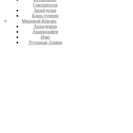
Смотрителя
Запределье
Блиц-турнир
Мировой Кризис
Архидемон
Аварицифер
Имп
Угольная Армия