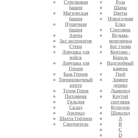
Стрелковая
Роза
башня
Шары
Магическая
Цветы
башня
Новогодняя
Пушечная
Елка
башня
Снеговик
Арена
Ведьма-
Зал экспонатов
морозница
Стена
Бог грома
Ловушка для
Кентавр -
войск
Король
Ловушка для
Надгробный
Героев
камень
База Героев
Гроб
Тренировочный
Зимнее
центр
дерево
Тотем Героя
Дымоход
Питомник
Крутой
Гильдия
снеговик
Склад
Купидон
Арсенал
Шоколад
Шахта Гоблина
A
Смотритель
B
C
D