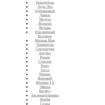
Укротитель
Леди Лео
Одержимый
Дракас
Медуза
Вольтор
Ведьма
Призрачный
Всадник
Малыш Ник
Хранитель
Сердцеедка
Анубис
Ронин
Стрелок
Рино
Тесса
Некрос
Ворожей
Фрэнки 1.0
Афина
Бигфут
Заклинательница
Фрейя
Седна