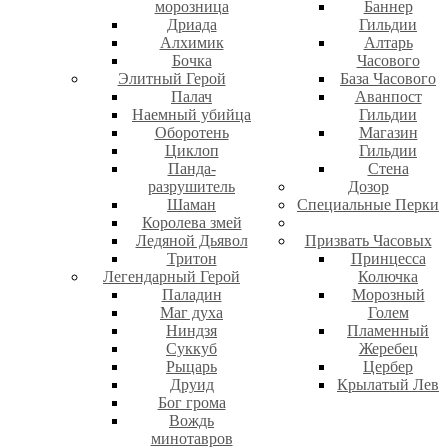
морозница
Баннер
Дриада
Гильдии
Алхимик
Алтарь
Бочка
Часового
Элитный Герой
База Часового
Палач
Аванпост
Наемный убийца
Гильдии
Оборотень
Магазин
Циклоп
Гильдии
Панда-
Стена
разрушитель
Дозор
Шаман
Специальные Перки
Королева змей
Ледяной Дьявол
Призвать Часовых
Тритон
Принцесса
Легендарный Герой
Колючка
Паладин
Морозный
Маг духа
Голем
Ниндзя
Пламенный
Суккуб
Жеребец
Рыцарь
Цербер
Друид
Крылатый Лев
Бог грома
Вождь
минотавров