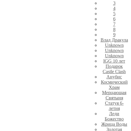
3
4
5
6
7
8
9
Влад Дракула
Unknown
Unknown
Unknown
IGG 10 лет
Подарок
Castle Clash
Анубис
Космический
Храм
Мерцающая
Святыня
Статуя 6-
летия
Леди
Божество
Жрица Воды
Золотая