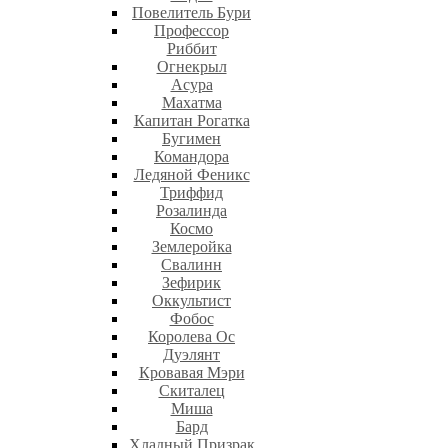
Повелитель Бури
Профеcсор
Риббит
Огнекрыл
Асура
Махатма
Капитан Рогатка
Бугимен
Командора
Ледяной Феникс
Триффид
Розалинда
Космо
Землеройка
Свалинн
Зефирик
Оккультист
Фобос
Королева Ос
Дуэлянт
Кровавая Мэри
Скиталец
Миша
Бард
Хладный Призрак