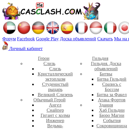
Форум
Facebook
Google Play
Доска объявлений
Скачать
Мы на 
Личный кабинет
Герои
Гильдия
Слизь
Гильдия. Доска
Слизь
объявлений
Кристаллический
Битвы
эктоплазм
Битва Гильдий
Студенистый
Сразись с
рыцарь
Боссом
Великий Слизень
Битва за Факел
Обычный Герой
Атака Фортов
Ангел
Здания
Снайпер
Хаб Гильдии
Гигант с холма
Бюро Магии
Инженер
События
Ведьма-
Сокровищница