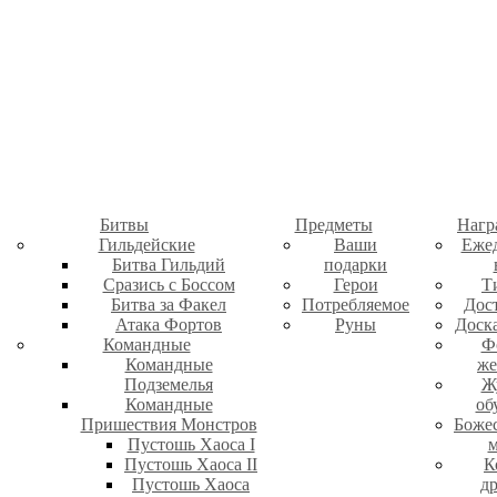
Битвы
Предметы
Нагр
Гильдейские
Ваши
Еже
Битва Гильдий
подарки
Сразись с Боссом
Герои
Т
Битва за Факел
Потребляемое
Дос
Атака Фортов
Руны
Доск
Командные
Ф
Командные
же
Подземелья
Ж
Командные
об
Пришествия Монстров
Боже
Пустошь Хаоса I
м
Пустошь Хаоса II
К
Пустошь Хаоса
д