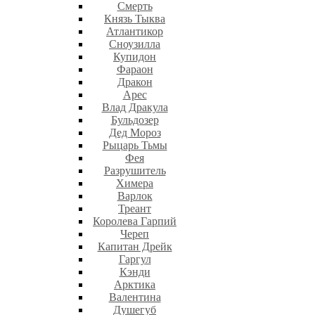
Смерть
Князь Тыква
Атлантикор
Сноузилла
Купидон
Фараон
Дракон
Арес
Влад Дракула
Бульдозер
Дед Мороз
Рыцарь Тьмы
Фея
Разрушитель
Химера
Варлок
Треант
Королева Гарпий
Череп
Капитан Дрейк
Гаргул
Кэнди
Арктика
Валентина
Душегуб