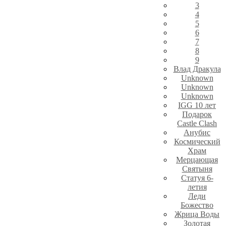
3
4
5
6
7
8
9
Влад Дракула
Unknown
Unknown
Unknown
IGG 10 лет
Подарок
Castle Clash
Анубис
Космический
Храм
Мерцающая
Святыня
Статуя 6-
летия
Леди
Божество
Жрица Воды
Золотая