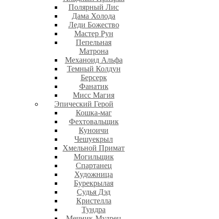
Полярный Лис
Дама Холода
Леди Божество
Мастер Рун
Пепельная
Матрона
Механоид Альфа
Темный Колдун
Берсерк
Фанатик
Мисс Магия
Эпический Герой
Кошка-маг
Фехтовальщик
Куноичи
Чешуекрыл
Хмельной Примат
Могильщик
Спартанец
Художница
Бурекрылая
Судья Дэд
Кристелла
Тундра
Мечник-Мудрец