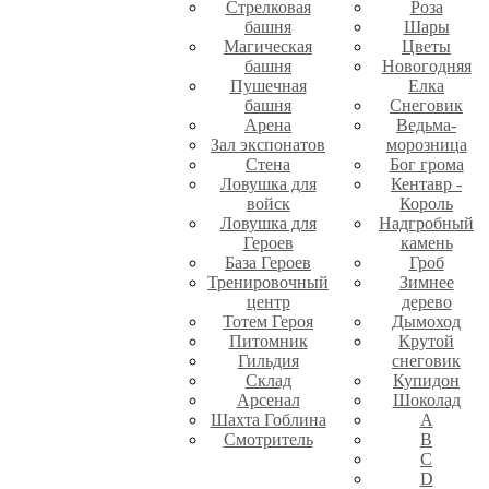
Стрелковая
Роза
башня
Шары
Магическая
Цветы
башня
Новогодняя
Пушечная
Елка
башня
Снеговик
Арена
Ведьма-
Зал экспонатов
морозница
Стена
Бог грома
Ловушка для
Кентавр -
войск
Король
Ловушка для
Надгробный
Героев
камень
База Героев
Гроб
Тренировочный
Зимнее
центр
дерево
Тотем Героя
Дымоход
Питомник
Крутой
Гильдия
снеговик
Склад
Купидон
Арсенал
Шоколад
Шахта Гоблина
A
Смотритель
B
C
D