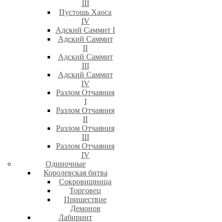
III
Пустошь Хаоса
IV
Адский Саммит I
Адский Саммит
II
Адский Саммит
III
Адский Саммит
IV
Разлом Отчаяния
I
Разлом Отчаяния
II
Разлом Отчаяния
III
Разлом Отчаяния
IV
Одиночные
Королевская битва
Сокровищница
Торговец
Пришествие
Демонов
Лабиринт