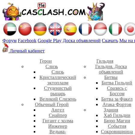
Форум
Facebook
Google Play
Доска объявлений
Скачать
Мы на 
Личный кабинет
Герои
Гильдия
Слизь
Гильдия. Доска
Слизь
объявлений
Кристаллический
Битвы
эктоплазм
Битва Гильдий
Студенистый
Сразись с
рыцарь
Боссом
Великий Слизень
Битва за Факел
Обычный Герой
Атака Фортов
Ангел
Здания
Снайпер
Хаб Гильдии
Гигант с холма
Бюро Магии
Инженер
События
Ведьма-
Сокровищница