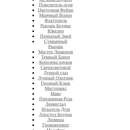
Повелитель огня
Цветочная Фейри
Мрачный Ворон
Флаттерель
Рыцарь Бездны
Ювелир
Пернатый Змей
Сумрачный
Рыцарь
Мастер Драконов
Темный Барон
Королева пауков
Сверхсветовой
Дурной глаз
Лунный Охотник
Грозный Клык
Мистерикс
Мако
Призрачная Роза
Люмиглад
Искатель Душ
Апостол Бездны
Люмина
Громовержец