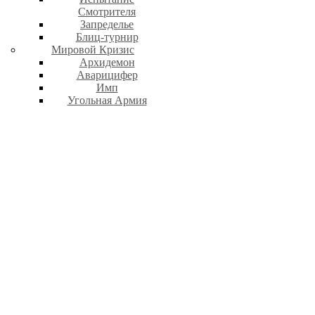
Смотрителя
Запределье
Блиц-турнир
Мировой Кризис
Архидемон
Аварицифер
Имп
Угольная Армия