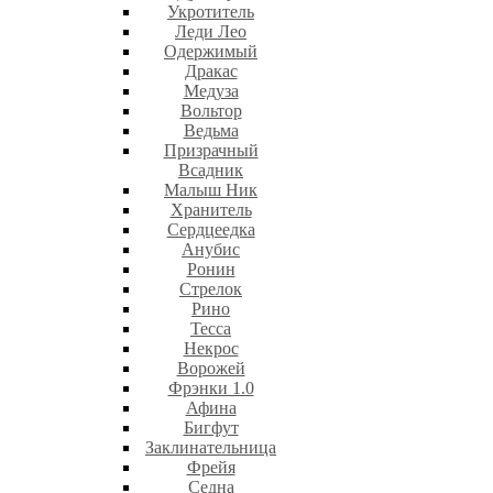
Укротитель
Леди Лео
Одержимый
Дракас
Медуза
Вольтор
Ведьма
Призрачный
Всадник
Малыш Ник
Хранитель
Сердцеедка
Анубис
Ронин
Стрелок
Рино
Тесса
Некрос
Ворожей
Фрэнки 1.0
Афина
Бигфут
Заклинательница
Фрейя
Седна