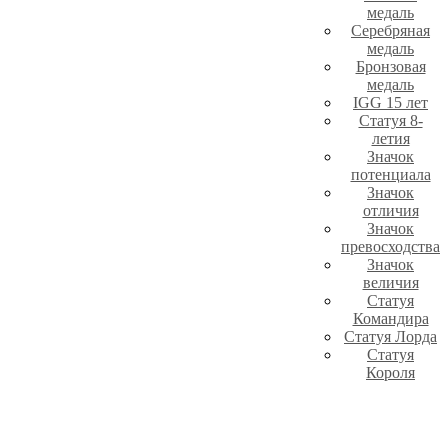
медаль
Серебряная
медаль
Бронзовая
медаль
IGG 15 лет
Статуя 8-
летия
Значок
потенциала
Значок
отличия
Значок
превосходства
Значок
величия
Статуя
Командира
Статуя Лорда
Статуя
Короля