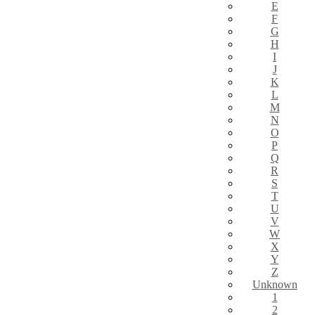
E
F
G
H
I
J
K
L
M
N
O
P
Q
R
S
T
U
V
W
X
Y
Z
Unknown
1
2