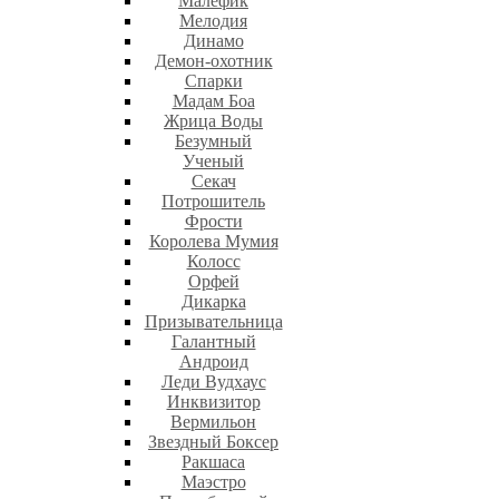
Малефик
Мелодия
Динамо
Демон-охотник
Спарки
Мадам Боа
Жрица Воды
Безумный
Ученый
Секач
Потрошитель
Фрости
Королева Мумия
Колосс
Орфей
Дикарка
Призывательница
Галантный
Андроид
Леди Вудхаус
Инквизитор
Вермильон
Звездный Боксер
Ракшаса
Маэстро