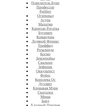
Повелитель Бури
Профеcсор
Риббит
Огнекрыл
Асура
Махатма
Капитан Рогатка
Бугимен
Командора
Ледяной Феникс
Триффид
Розалинда
Космо
Землеройка
Свалинн
Зефирик
Оккультист
Фобос
Королева Ос
Дуэлянт
Кровавая Мэри
Скиталец
Миша
Бард
Хладный Призрак