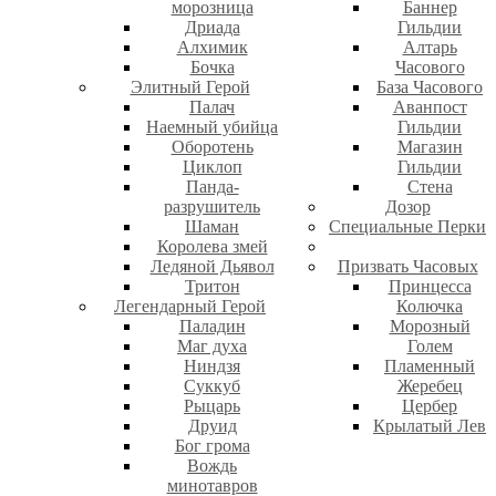
морозница
Баннер
Дриада
Гильдии
Алхимик
Алтарь
Бочка
Часового
Элитный Герой
База Часового
Палач
Аванпост
Наемный убийца
Гильдии
Оборотень
Магазин
Циклоп
Гильдии
Панда-
Стена
разрушитель
Дозор
Шаман
Специальные Перки
Королева змей
Ледяной Дьявол
Призвать Часовых
Тритон
Принцесса
Легендарный Герой
Колючка
Паладин
Морозный
Маг духа
Голем
Ниндзя
Пламенный
Суккуб
Жеребец
Рыцарь
Цербер
Друид
Крылатый Лев
Бог грома
Вождь
минотавров