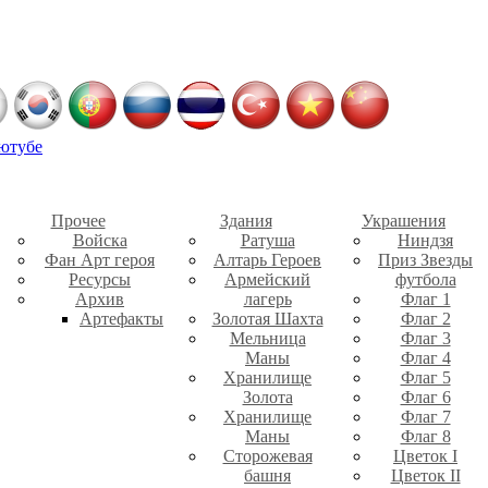
ютубе
Прочее
Здания
Украшения
Войска
Ратуша
Ниндзя
Фан Арт героя
Алтарь Героев
Приз Звезды
Ресурсы
Армейский
футбола
Архив
лагерь
Флаг 1
Артефакты
Золотая Шахта
Флаг 2
Мельница
Флаг 3
Маны
Флаг 4
Хранилище
Флаг 5
Золота
Флаг 6
Хранилище
Флаг 7
Маны
Флаг 8
Сторожевая
Цветок I
башня
Цветок II