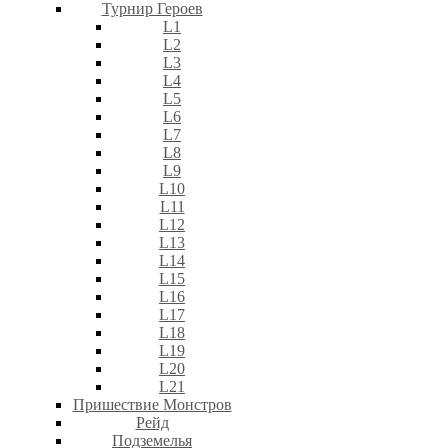
Турнир Героев
L1
L2
L3
L4
L5
L6
L7
L8
L9
L10
L11
L12
L13
L14
L15
L16
L17
L18
L19
L20
L21
Пришествие Монстров
Рейд
Подземелья