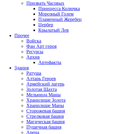
Призвать Часовых
Принцесса Колючка
Морозный Голем
Пламенный Жеребец
Цербер
Крылатый Лев
Прочее
Войска
Фан Арт героя
Ресурсы
Архив
Артефакты
Здания
Ратуша
Алтарь Героев
Армейский лагерь
Золотая Шахта
Мельница Маны
Хранилище Золота
Хранилище Маны
Сторожевая башня
Стрелковая башня
Магическая башня
Пушечная башня
Арена