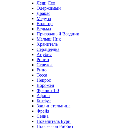
Леди Лео
Одержимый
Дракас
Медуза
Вольтор
Ведьма
Призрачный Всадник
Малыш Ник
Хранитель
Сердцеедка
Анубис
Ронин
Стрелок
Рино
Тесса
Некрос
Ворожей
Фрэнки 1.0
Афина
Бигфут
Заклинательница
Фрейя
Седна
Повелитель Бури
Профеcсор Риббит