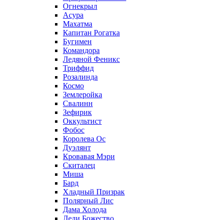
Огнекрыл
Асура
Махатма
Капитан Рогатка
Бугимен
Командора
Ледяной Феникс
Триффид
Розалинда
Космо
Землеройка
Свалинн
Зефирик
Оккультист
Фобос
Королева Ос
Дуэлянт
Кровавая Мэри
Скиталец
Миша
Бард
Хладный Призрак
Полярный Лис
Дама Холода
Леди Божество