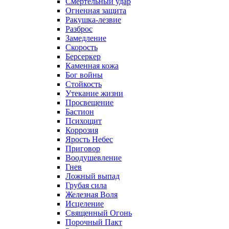
Смертельный удар
Огненная защита
Ракушка-лезвие
Разброс
Замедление
Скорость
Берсеркер
Каменная кожа
Бог войны
Стойкость
Утекание жизни
Просвещение
Бастион
Психощит
Коррозия
Ярость Небес
Приговор
Воодушевление
Гнев
Ложный выпад
Грубая сила
Железная Воля
Исцеление
Священный Огонь
Порочный Пакт