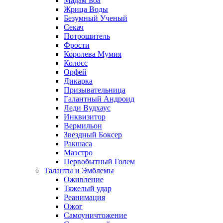
Мадам Боа
Жрица Воды
Безумный Ученый
Секач
Потрошитель
Фрости
Королева Мумия
Колосс
Орфей
Дикарка
Призывательница
Галантный Андроид
Леди Вудхаус
Инквизитор
Вермильон
Звездный Боксер
Ракшаса
Маэстро
Первобытный Голем
Таланты и Эмблемы
Оживление
Тяжелый удар
Реанимация
Ожог
Самоуничтожение