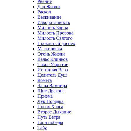
Рвение
Дар Жизни
Раскол
Выживание
Изворотливость
Милость Борца
Милость Пророка
Милость Святого
Проклятый доспех
Маскировка
Огонь Жизни
Вальс Клинков
Тихое Укрытие
Истинная Вера
Целитель Душ
Комета
Чаша Вампира
Щит Дракона
Призма
Лук Порядка
Посох Хаоса
Второе Дыхание
Путь Ветра
Горн победы
Табу