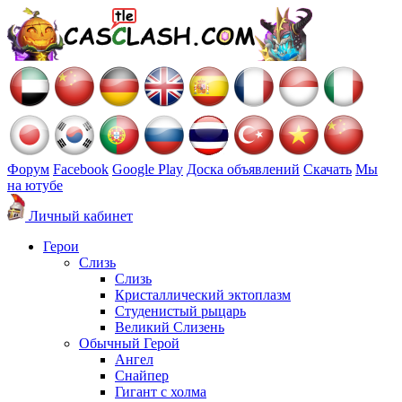
Форум
Facebook
Google Play
Доска объявлений
Скачать
Мы
на ютубе
Личный кабинет
Герои
Слизь
Слизь
Кристаллический эктоплазм
Студенистый рыцарь
Великий Слизень
Обычный Герой
Ангел
Снайпер
Гигант с холма