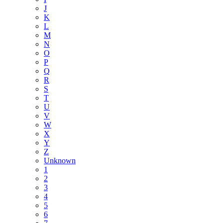
J
K
L
M
N
O
P
Q
R
S
T
U
V
W
X
Y
Z
Unknown
1
2
3
4
5
6