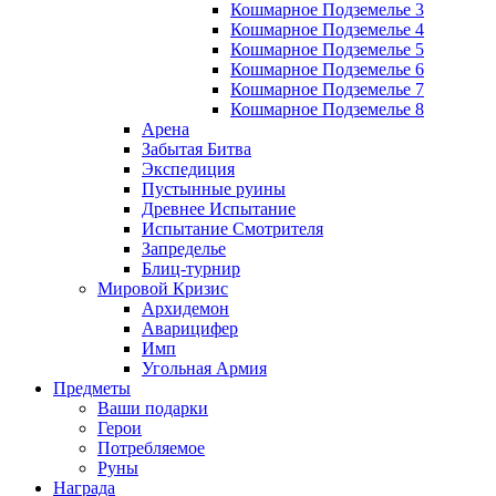
Кошмарное Подземелье 3
Кошмарное Подземелье 4
Кошмарное Подземелье 5
Кошмарное Подземелье 6
Кошмарное Подземелье 7
Кошмарное Подземелье 8
Арена
Забытая Битва
Экспедиция
Пустынные руины
Древнее Испытание
Испытание Смотрителя
Запределье
Блиц-турнир
Мировой Кризис
Архидемон
Аварицифер
Имп
Угольная Армия
Предметы
Ваши подарки
Герои
Потребляемое
Руны
Награда