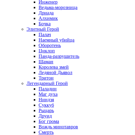
Инженер
Ведьма-морозница
Дриада
Алхимик
Бочка
Элитный Герой
Палач
Наемный убийца
Оборотень
Циклоп
Панда-разрушитель
Шаман
Королева змей
Ледяной Дьявол
Тритон
Легендарный Герой
Паладин
Маг духа
Ниндзя
Суккуб
Рыцарь
Друид
Бог грома
Вождь минотавров
Смерть