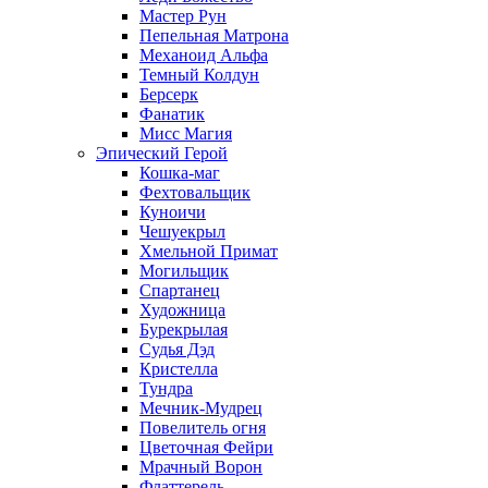
Мастер Рун
Пепельная Матрона
Механоид Альфа
Темный Колдун
Берсерк
Фанатик
Мисс Магия
Эпический Герой
Кошка-маг
Фехтовальщик
Куноичи
Чешуекрыл
Хмельной Примат
Могильщик
Спартанец
Художница
Бурекрылая
Судья Дэд
Кристелла
Тундра
Мечник-Мудрец
Повелитель огня
Цветочная Фейри
Мрачный Ворон
Флаттерель