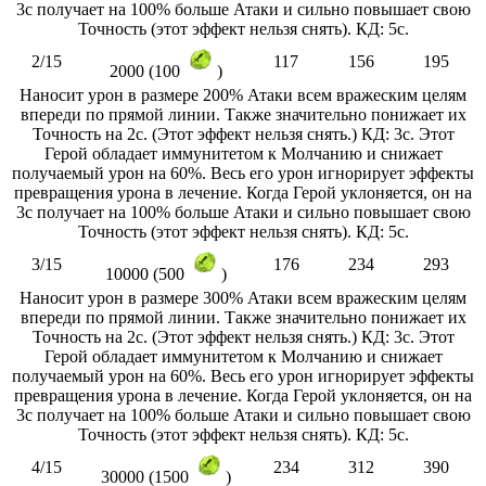
3с получает на 100% больше Атаки и сильно повышает свою
Точность (этот эффект нельзя снять). КД: 5с.
2/15
117
156
195
2000 (100
)
Наносит урон в размере 200% Атаки всем вражеским целям
впереди по прямой линии. Также значительно понижает их
Точность на 2с. (Этот эффект нельзя снять.) КД: 3с. Этот
Герой обладает иммунитетом к Молчанию и снижает
получаемый урон на 60%. Весь его урон игнорирует эффекты
превращения урона в лечение. Когда Герой уклоняется, он на
3с получает на 100% больше Атаки и сильно повышает свою
Точность (этот эффект нельзя снять). КД: 5с.
3/15
176
234
293
10000 (500
)
Наносит урон в размере 300% Атаки всем вражеским целям
впереди по прямой линии. Также значительно понижает их
Точность на 2с. (Этот эффект нельзя снять.) КД: 3с. Этот
Герой обладает иммунитетом к Молчанию и снижает
получаемый урон на 60%. Весь его урон игнорирует эффекты
превращения урона в лечение. Когда Герой уклоняется, он на
3с получает на 100% больше Атаки и сильно повышает свою
Точность (этот эффект нельзя снять). КД: 5с.
4/15
234
312
390
30000 (1500
)