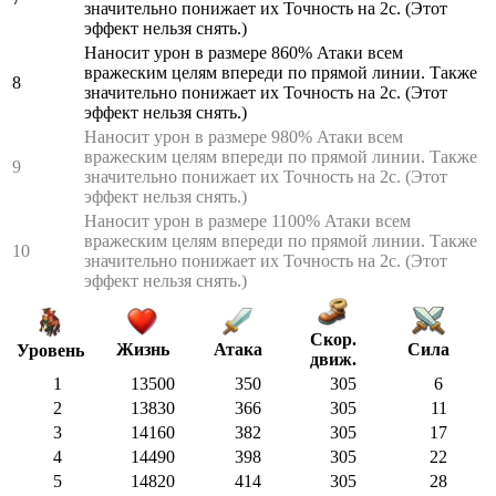
значительно понижает их Точность на 2с. (Этот
эффект нельзя снять.)
Наносит урон в размере 860% Атаки всем
вражеским целям впереди по прямой линии. Также
8
значительно понижает их Точность на 2с. (Этот
эффект нельзя снять.)
Наносит урон в размере 980% Атаки всем
вражеским целям впереди по прямой линии. Также
9
значительно понижает их Точность на 2с. (Этот
эффект нельзя снять.)
Наносит урон в размере 1100% Атаки всем
вражеским целям впереди по прямой линии. Также
10
значительно понижает их Точность на 2с. (Этот
эффект нельзя снять.)
Скор.
Жизнь
Атака
Сила
Уровень
движ.
1
13500
350
305
6
2
13830
366
305
11
3
14160
382
305
17
4
14490
398
305
22
5
14820
414
305
28