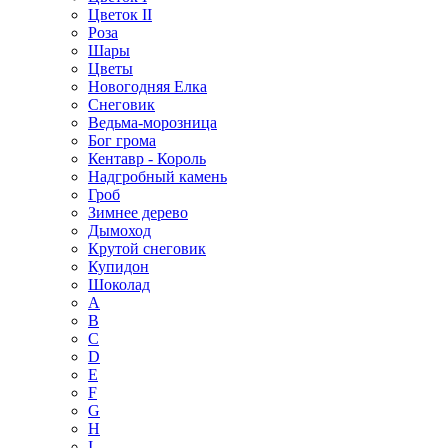
Цветок II
Роза
Шары
Цветы
Новогодняя Елка
Снеговик
Ведьма-морозница
Бог грома
Кентавр - Король
Надгробный камень
Гроб
Зимнее дерево
Дымоход
Крутой снеговик
Купидон
Шоколад
A
B
C
D
E
F
G
H
I