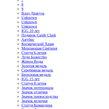
7
8
9
Влад Дракула
Unknown
Unknown
Unknown
IGG 10 лет
Подарок Castle Clash
Анубис
Космический Храм
Мерцающая Святыня
Статуя 6-летия
Леди Божество
Жрица Воды
Золотая медаль
Серебряная медаль
Бронзовая медаль
IGG 15 лет
Статуя 8-летия
Значок потенциала
Значок отличия
Значок превосходства
Значок величия
Статуя Командира