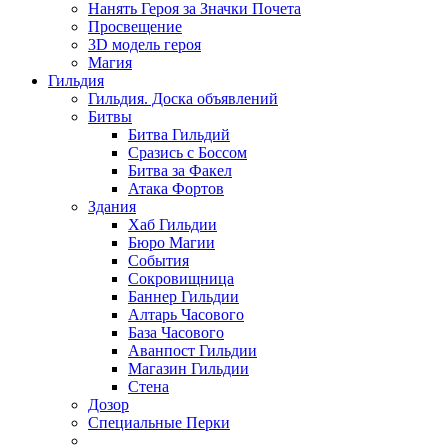
Нанять Героя за Значки Почета
Просвещение
3D модель героя
Магия
Гильдия
Гильдия. Доска объявлений
Битвы
Битва Гильдий
Сразись с Боссом
Битва за Факел
Атака Фортов
Здания
Хаб Гильдии
Бюро Магии
События
Сокровищница
Баннер Гильдии
Алтарь Часового
База Часового
Аванпост Гильдии
Магазин Гильдии
Стена
Дозор
Специальные Перки