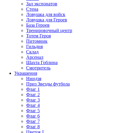
Зал экспонатов
Стена
Ловушка для войск
Ловушка для Героев
База Героев
Тренировочный центр
Тотем Героя
Питомник
Гильдия
Склад
Арсенал
Шахта Гоблина
Смотритель
Украшения
Ниндзя
Приз Звезды футбола
Флаг 1
Флаг 2
Флаг 3
Флаг 4
Флаг 5
Флаг 6
Флаг 7
Флаг 8
Цветок I