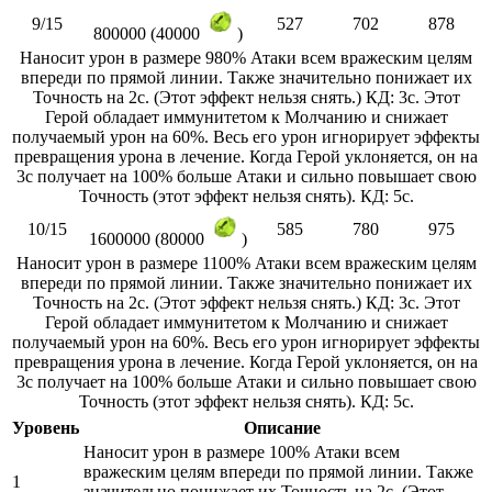
9/15
527
702
878
800000 (40000
)
Наносит урон в размере 980% Атаки всем вражеским целям
впереди по прямой линии. Также значительно понижает их
Точность на 2с. (Этот эффект нельзя снять.) КД: 3с. Этот
Герой обладает иммунитетом к Молчанию и снижает
получаемый урон на 60%. Весь его урон игнорирует эффекты
превращения урона в лечение. Когда Герой уклоняется, он на
3с получает на 100% больше Атаки и сильно повышает свою
Точность (этот эффект нельзя снять). КД: 5с.
10/15
585
780
975
1600000 (80000
)
Наносит урон в размере 1100% Атаки всем вражеским целям
впереди по прямой линии. Также значительно понижает их
Точность на 2с. (Этот эффект нельзя снять.) КД: 3с. Этот
Герой обладает иммунитетом к Молчанию и снижает
получаемый урон на 60%. Весь его урон игнорирует эффекты
превращения урона в лечение. Когда Герой уклоняется, он на
3с получает на 100% больше Атаки и сильно повышает свою
Точность (этот эффект нельзя снять). КД: 5с.
Уровень
Описание
Наносит урон в размере 100% Атаки всем
вражеским целям впереди по прямой линии. Также
1
значительно понижает их Точность на 2с. (Этот