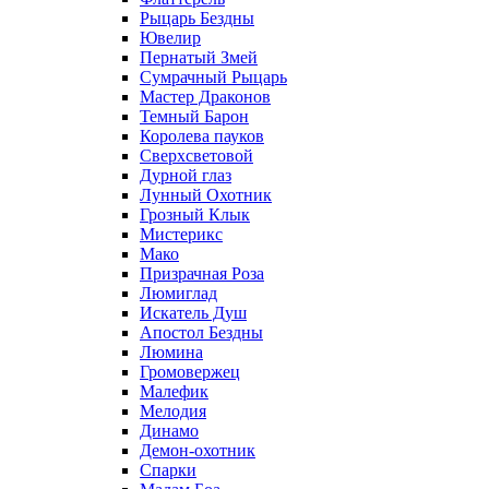
Рыцарь Бездны
Ювелир
Пернатый Змей
Сумрачный Рыцарь
Мастер Драконов
Темный Барон
Королева пауков
Сверхсветовой
Дурной глаз
Лунный Охотник
Грозный Клык
Мистерикс
Мако
Призрачная Роза
Люмиглад
Искатель Душ
Апостол Бездны
Люмина
Громовержец
Малефик
Мелодия
Динамо
Демон-охотник
Спарки