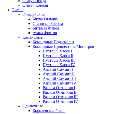
Статуя Лорда
Статуя Короля
Битвы
Гильдейские
Битва Гильдий
Сразись с Боссом
Битва за Факел
Атака Фортов
Командные
Командные Подземелья
Командные Пришествия Монстров
Пустошь Хаоса I
Пустошь Хаоса II
Пустошь Хаоса III
Пустошь Хаоса IV
Адский Саммит I
Адский Саммит II
Адский Саммит III
Адский Саммит IV
Разлом Отчаяния I
Разлом Отчаяния II
Разлом Отчаяния III
Разлом Отчаяния IV
Одиночные
Королевская битва