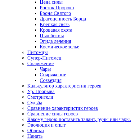
Цена силы
Росток Пророка
Броня Святого
Драгоценность Борца
Крепкая связь
Кровавая охота
Пыл битвы
Эгида лечения
Космическое зелье
Питомцы
Супер-Питомец
Снаряжение
Чары
Снаряжение
Созвездия
Калькулятор характеристик героев
Ур. Прорыва
Смотрители
Судьба
Сравнение характеристик героев
Сравнение силы героев
Какому герою поставить талант, руны или чары.
Эволюция и опыт
Облики
Нанять