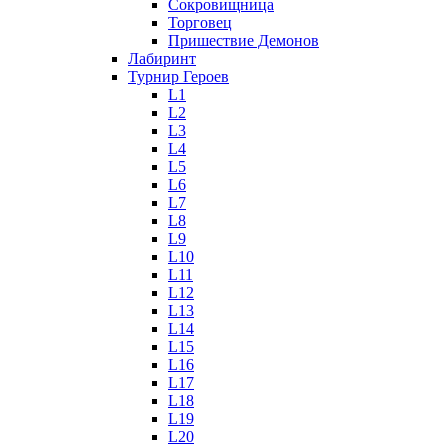
Сокровищница
Торговец
Пришествие Демонов
Лабиринт
Турнир Героев
L1
L2
L3
L4
L5
L6
L7
L8
L9
L10
L11
L12
L13
L14
L15
L16
L17
L18
L19
L20