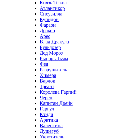
Князь Тыква
Атлантикор
Сноузилла
Купидон
Фараон
Дракон
Арес
Влад Дракула
Бульдозер
Дед Мороз
Рыцарь Тьмы
Фея
Разрушитель
Химера
Варлок
Треант
Королева Гарпий
Череп
Капитан Дрейк
Гаргул
Кэнди
Арктика
Валентина
Душегуб
Укротитель