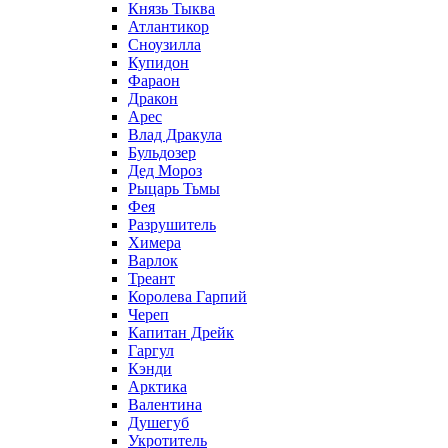
Князь Тыква
Атлантикор
Сноузилла
Купидон
Фараон
Дракон
Арес
Влад Дракула
Бульдозер
Дед Мороз
Рыцарь Тьмы
Фея
Разрушитель
Химера
Варлок
Треант
Королева Гарпий
Череп
Капитан Дрейк
Гаргул
Кэнди
Арктика
Валентина
Душегуб
Укротитель