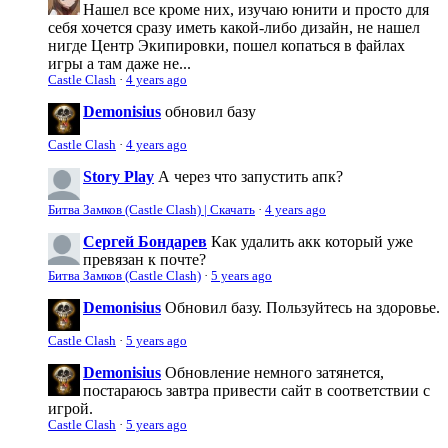
Нашел все кроме них, изучаю юнити и просто для
себя хочется сразу иметь какой-либо дизайн, не нашел
нигде Центр Экипировки, пошел копаться в файлах
игры а там даже не...
Castle Clash
·
4 years ago
Demonisius
обновил базу
Castle Clash
·
4 years ago
Story Play
А через что запустить апк?
Битва Замков (Castle Clash) | Скачать
·
4 years ago
Сергей Бондарев
Как удалить акк который уже
превязан к почте?
Битва Замков (Castle Clash)
·
5 years ago
Demonisius
Обновил базу. Пользуйтесь на здоровье.
Castle Clash
·
5 years ago
Demonisius
Обновление немного затянется,
постараюсь завтра привести сайт в соответствии с
игрой.
Castle Clash
·
5 years ago