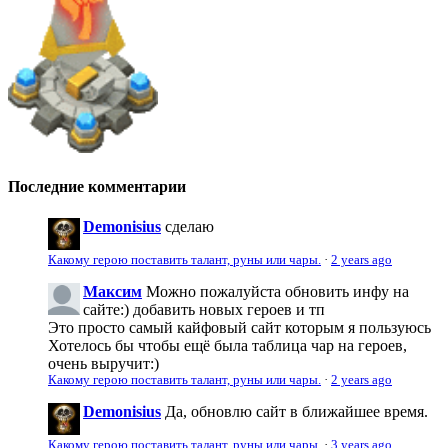
Последние комментарии
Demonisius
сделаю
Какому герою поставить талант, руны или чары.
·
2 years ago
Максим
Можно пожалуйста обновить инфу на
сайте:) добавить новых героев и тп
Это просто самый кайфовый сайт которым я пользуюсь
Хотелось бы чтобы ещё была таблица чар на героев,
очень выручит:)
Какому герою поставить талант, руны или чары.
·
2 years ago
Demonisius
Да, обновлю сайт в ближайшее время.
Какому герою поставить талант, руны или чары.
·
3 years ago