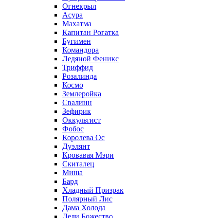
Огнекрыл
Асура
Махатма
Капитан Рогатка
Бугимен
Командора
Ледяной Феникс
Триффид
Розалинда
Космо
Землеройка
Свалинн
Зефирик
Оккультист
Фобос
Королева Ос
Дуэлянт
Кровавая Мэри
Скиталец
Миша
Бард
Хладный Призрак
Полярный Лис
Дама Холода
Леди Божество