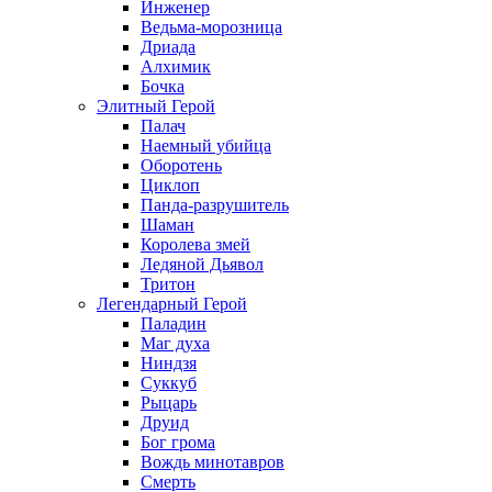
Инженер
Ведьма-морозница
Дриада
Алхимик
Бочка
Элитный Герой
Палач
Наемный убийца
Оборотень
Циклоп
Панда-разрушитель
Шаман
Королева змей
Ледяной Дьявол
Тритон
Легендарный Герой
Паладин
Маг духа
Ниндзя
Суккуб
Рыцарь
Друид
Бог грома
Вождь минотавров
Смерть