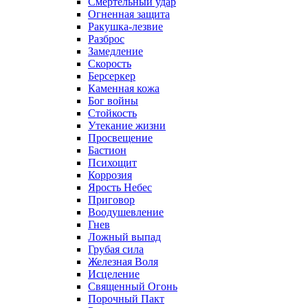
Смертельный удар
Огненная защита
Ракушка-лезвие
Разброс
Замедление
Скорость
Берсеркер
Каменная кожа
Бог войны
Стойкость
Утекание жизни
Просвещение
Бастион
Психощит
Коррозия
Ярость Небес
Приговор
Воодушевление
Гнев
Ложный выпад
Грубая сила
Железная Воля
Исцеление
Священный Огонь
Порочный Пакт