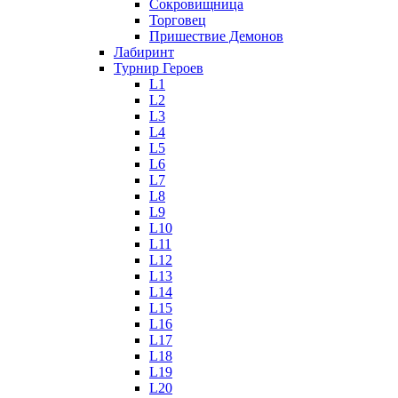
Сокровищница
Торговец
Пришествие Демонов
Лабиринт
Турнир Героев
L1
L2
L3
L4
L5
L6
L7
L8
L9
L10
L11
L12
L13
L14
L15
L16
L17
L18
L19
L20