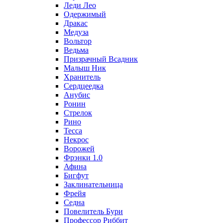
Леди Лео
Одержимый
Дракас
Медуза
Вольтор
Ведьма
Призрачный Всадник
Малыш Ник
Хранитель
Сердцеедка
Анубис
Ронин
Стрелок
Рино
Тесса
Некрос
Ворожей
Фрэнки 1.0
Афина
Бигфут
Заклинательница
Фрейя
Седна
Повелитель Бури
Профеcсор Риббит