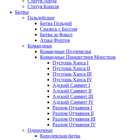
Статуя Лорда
Статуя Короля
Битвы
Гильдейские
Битва Гильдий
Сразись с Боссом
Битва за Факел
Атака Фортов
Командные
Командные Подземелья
Командные Пришествия Монстров
Пустошь Хаоса I
Пустошь Хаоса II
Пустошь Хаоса III
Пустошь Хаоса IV
Адский Саммит I
Адский Саммит II
Адский Саммит III
Адский Саммит IV
Разлом Отчаяния I
Разлом Отчаяния II
Разлом Отчаяния III
Разлом Отчаяния IV
Одиночные
Королевская битва