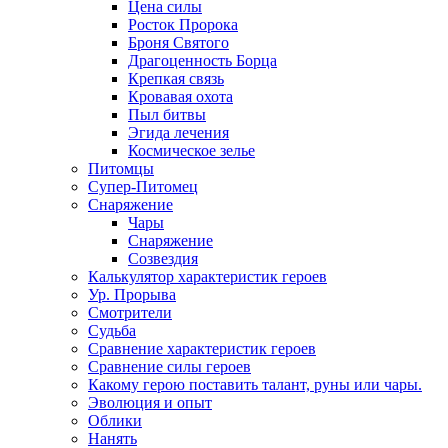
Цена силы
Росток Пророка
Броня Святого
Драгоценность Борца
Крепкая связь
Кровавая охота
Пыл битвы
Эгида лечения
Космическое зелье
Питомцы
Супер-Питомец
Снаряжение
Чары
Снаряжение
Созвездия
Калькулятор характеристик героев
Ур. Прорыва
Смотрители
Судьба
Сравнение характеристик героев
Сравнение силы героев
Какому герою поставить талант, руны или чары.
Эволюция и опыт
Облики
Нанять