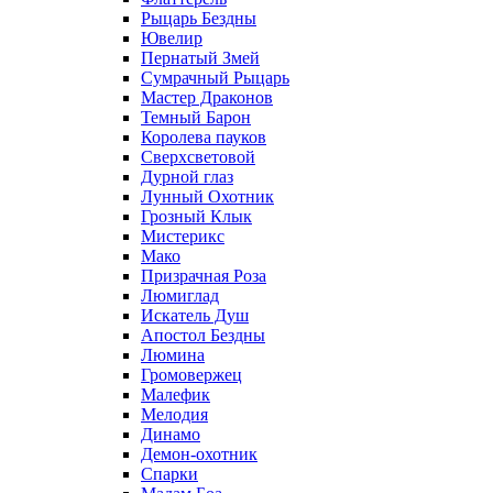
Рыцарь Бездны
Ювелир
Пернатый Змей
Сумрачный Рыцарь
Мастер Драконов
Темный Барон
Королева пауков
Сверхсветовой
Дурной глаз
Лунный Охотник
Грозный Клык
Мистерикс
Мако
Призрачная Роза
Люмиглад
Искатель Душ
Апостол Бездны
Люмина
Громовержец
Малефик
Мелодия
Динамо
Демон-охотник
Спарки