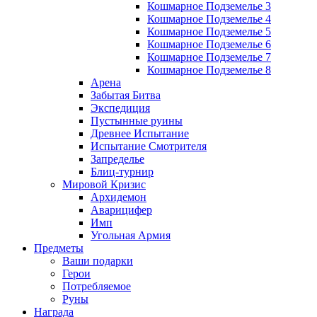
Кошмарное Подземелье 3
Кошмарное Подземелье 4
Кошмарное Подземелье 5
Кошмарное Подземелье 6
Кошмарное Подземелье 7
Кошмарное Подземелье 8
Арена
Забытая Битва
Экспедиция
Пустынные руины
Древнее Испытание
Испытание Смотрителя
Запределье
Блиц-турнир
Мировой Кризис
Архидемон
Аварицифер
Имп
Угольная Армия
Предметы
Ваши подарки
Герои
Потребляемое
Руны
Награда