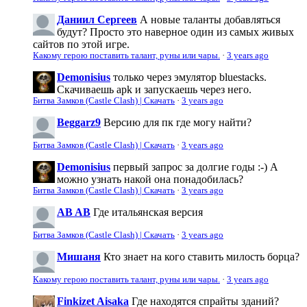
Даниил Сергеев
А новые таланты добавляться
будут? Просто это наверное один из самых живых
сайтов по этой игре.
Какому герою поставить талант, руны или чары.
·
3 years ago
Demonisius
только через эмулятор bluestacks.
Скачиваешь apk и запускаешь через него.
Битва Замков (Castle Clash) | Скачать
·
3 years ago
Beggarz9
Версию для пк где могу найти?
Битва Замков (Castle Clash) | Скачать
·
3 years ago
Demonisius
первый запрос за долгие годы :-) А
можно узнать накой она понадобилась?
Битва Замков (Castle Clash) | Скачать
·
3 years ago
AB AB
Где итальянская версия
Битва Замков (Castle Clash) | Скачать
·
3 years ago
Мишаня
Кто знает на кого ставить милость борца?
Какому герою поставить талант, руны или чары.
·
3 years ago
Finkizet Aisaka
Где находятся спрайты зданий?