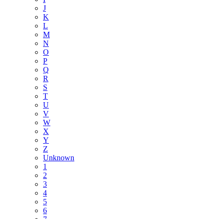
J
K
L
M
N
O
P
Q
R
S
T
U
V
W
X
Y
Z
Unknown
1
2
3
4
5
6