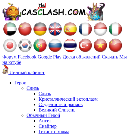
Форум
Facebook
Google Play
Доска объявлений
Скачать
Мы
на ютубе
Личный кабинет
Герои
Слизь
Слизь
Кристаллический эктоплазм
Студенистый рыцарь
Великий Слизень
Обычный Герой
Ангел
Снайпер
Гигант с холма