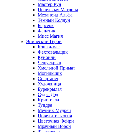
Мастер Рун
Пепельная Матрона
Механоид Альфа
Темный Колдун
Берсерк
Фанатик
Мисс Магия
Эпический Герой
Кошка-маг
Фехтовальщик
Куноичи
Чешуекрыл
Хмельной Примат
Могильщик
Спартанец
Художница
Бурекрылая
Судья Дэд
Кристелла
Тундра
Мечник-Мудрец
Повелитель огня
Цветочная Фейри
Мрачный Ворон
Флаттерель