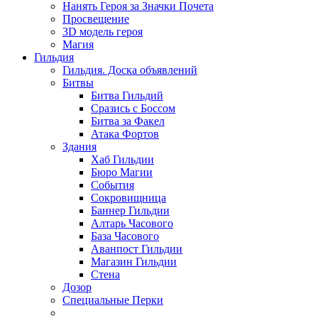
Нанять Героя за Значки Почета
Просвещение
3D модель героя
Магия
Гильдия
Гильдия. Доска объявлений
Битвы
Битва Гильдий
Сразись с Боссом
Битва за Факел
Атака Фортов
Здания
Хаб Гильдии
Бюро Магии
События
Сокровищница
Баннер Гильдии
Алтарь Часового
База Часового
Аванпост Гильдии
Магазин Гильдии
Стена
Дозор
Специальные Перки