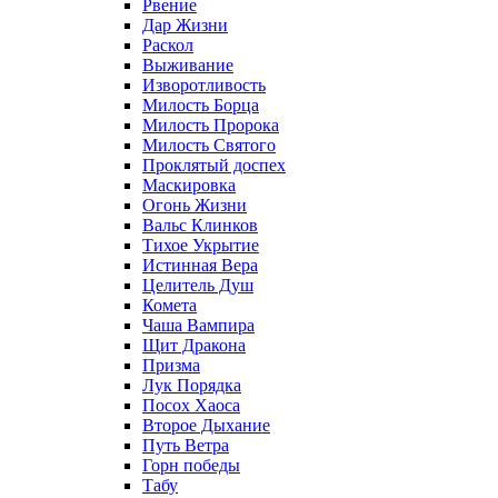
Рвение
Дар Жизни
Раскол
Выживание
Изворотливость
Милость Борца
Милость Пророка
Милость Святого
Проклятый доспех
Маскировка
Огонь Жизни
Вальс Клинков
Тихое Укрытие
Истинная Вера
Целитель Душ
Комета
Чаша Вампира
Щит Дракона
Призма
Лук Порядка
Посох Хаоса
Второе Дыхание
Путь Ветра
Горн победы
Табу