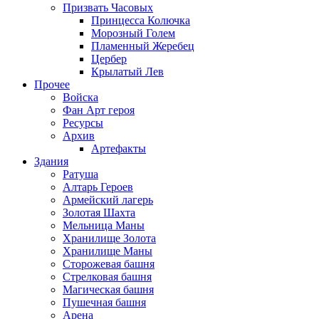
Призвать Часовых
Принцесса Колючка
Морозный Голем
Пламенный Жеребец
Цербер
Крылатый Лев
Прочее
Войска
Фан Арт героя
Ресурсы
Архив
Артефакты
Здания
Ратуша
Алтарь Героев
Армейский лагерь
Золотая Шахта
Мельница Маны
Хранилище Золота
Хранилище Маны
Сторожевая башня
Стрелковая башня
Магическая башня
Пушечная башня
Арена