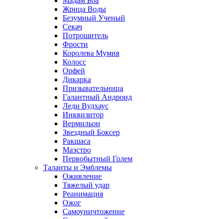
Мадам Боа
Жрица Воды
Безумный Ученый
Секач
Потрошитель
Фрости
Королева Мумия
Колосс
Орфей
Дикарка
Призывательница
Галантный Андроид
Леди Вудхаус
Инквизитор
Вермильон
Звездный Боксер
Ракшаса
Маэстро
Первобытный Голем
Таланты и Эмблемы
Оживление
Тяжелый удар
Реанимация
Ожог
Самоуничтожение