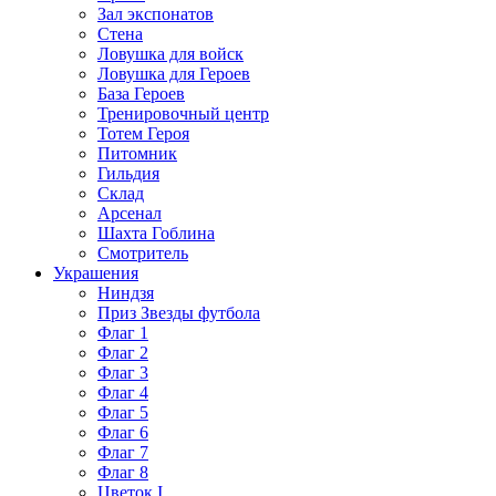
Зал экспонатов
Стена
Ловушка для войск
Ловушка для Героев
База Героев
Тренировочный центр
Тотем Героя
Питомник
Гильдия
Склад
Арсенал
Шахта Гоблина
Смотритель
Украшения
Ниндзя
Приз Звезды футбола
Флаг 1
Флаг 2
Флаг 3
Флаг 4
Флаг 5
Флаг 6
Флаг 7
Флаг 8
Цветок I