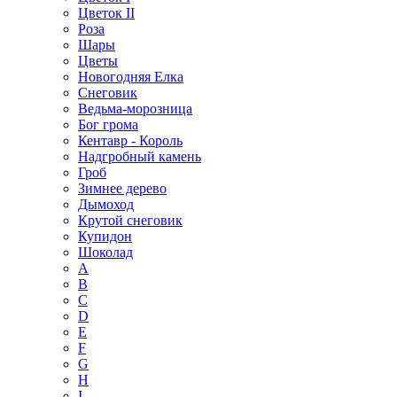
Цветок II
Роза
Шары
Цветы
Новогодняя Елка
Снеговик
Ведьма-морозница
Бог грома
Кентавр - Король
Надгробный камень
Гроб
Зимнее дерево
Дымоход
Крутой снеговик
Купидон
Шоколад
A
B
C
D
E
F
G
H
I