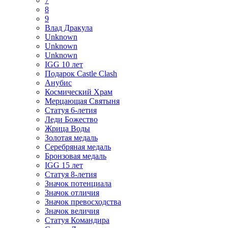
7
8
9
Влад Дракула
Unknown
Unknown
Unknown
IGG 10 лет
Подарок Castle Clash
Анубис
Космический Храм
Мерцающая Святыня
Статуя 6-летия
Леди Божество
Жрица Воды
Золотая медаль
Серебряная медаль
Бронзовая медаль
IGG 15 лет
Статуя 8-летия
Значок потенциала
Значок отличия
Значок превосходства
Значок величия
Статуя Командира