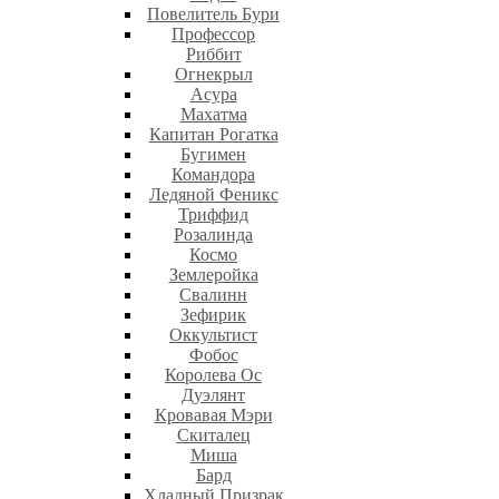
Повелитель Бури
Профеcсор
Риббит
Огнекрыл
Асура
Махатма
Капитан Рогатка
Бугимен
Командора
Ледяной Феникс
Триффид
Розалинда
Космо
Землеройка
Свалинн
Зефирик
Оккультист
Фобос
Королева Ос
Дуэлянт
Кровавая Мэри
Скиталец
Миша
Бард
Хладный Призрак