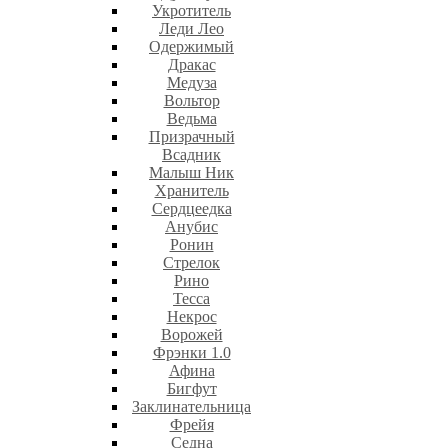
Укротитель
Леди Лео
Одержимый
Дракас
Медуза
Вольтор
Ведьма
Призрачный
Всадник
Малыш Ник
Хранитель
Сердцеедка
Анубис
Ронин
Стрелок
Рино
Тесса
Некрос
Ворожей
Фрэнки 1.0
Афина
Бигфут
Заклинательница
Фрейя
Седна