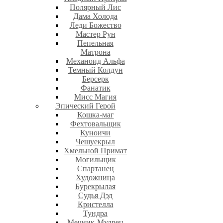
Полярный Лис
Дама Холода
Леди Божество
Мастер Рун
Пепельная
Матрона
Механоид Альфа
Темный Колдун
Берсерк
Фанатик
Мисс Магия
Эпический Герой
Кошка-маг
Фехтовальщик
Куноичи
Чешуекрыл
Хмельной Примат
Могильщик
Спартанец
Художница
Бурекрылая
Судья Дэд
Кристелла
Тундра
Мечник-Мудрец