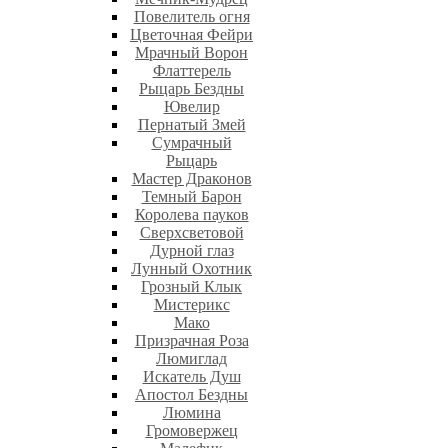
Повелитель огня
Цветочная Фейри
Мрачный Ворон
Флаттерель
Рыцарь Бездны
Ювелир
Пернатый Змей
Сумрачный
Рыцарь
Мастер Драконов
Темный Барон
Королева пауков
Сверхсветовой
Дурной глаз
Лунный Охотник
Грозный Клык
Мистерикс
Мако
Призрачная Роза
Люмиглад
Искатель Душ
Апостол Бездны
Люмина
Громовержец