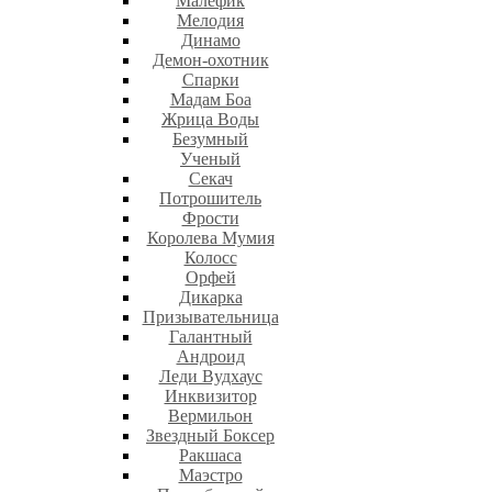
Малефик
Мелодия
Динамо
Демон-охотник
Спарки
Мадам Боа
Жрица Воды
Безумный
Ученый
Секач
Потрошитель
Фрости
Королева Мумия
Колосс
Орфей
Дикарка
Призывательница
Галантный
Андроид
Леди Вудхаус
Инквизитор
Вермильон
Звездный Боксер
Ракшаса
Маэстро