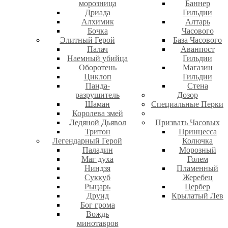
морозница
Баннер
Дриада
Гильдии
Алхимик
Алтарь
Бочка
Часового
Элитный Герой
База Часового
Палач
Аванпост
Наемный убийца
Гильдии
Оборотень
Магазин
Циклоп
Гильдии
Панда-
Стена
разрушитель
Дозор
Шаман
Специальные Перки
Королева змей
Ледяной Дьявол
Призвать Часовых
Тритон
Принцесса
Легендарный Герой
Колючка
Паладин
Морозный
Маг духа
Голем
Ниндзя
Пламенный
Суккуб
Жеребец
Рыцарь
Цербер
Друид
Крылатый Лев
Бог грома
Вождь
минотавров