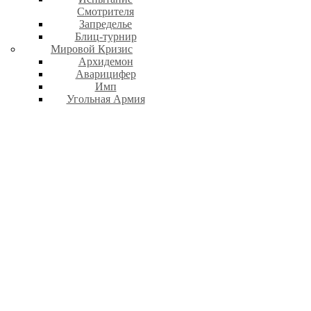
Смотрителя
Запределье
Блиц-турнир
Мировой Кризис
Архидемон
Аварицифер
Имп
Угольная Армия