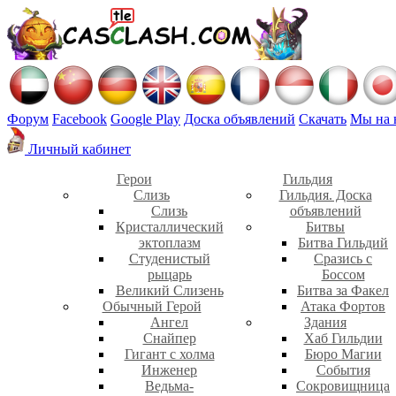
Форум
Facebook
Google Play
Доска объявлений
Скачать
Мы на 
Личный кабинет
Герои
Гильдия
Слизь
Гильдия. Доска
Слизь
объявлений
Кристаллический
Битвы
эктоплазм
Битва Гильдий
Студенистый
Сразись с
рыцарь
Боссом
Великий Слизень
Битва за Факел
Обычный Герой
Атака Фортов
Ангел
Здания
Снайпер
Хаб Гильдии
Гигант с холма
Бюро Магии
Инженер
События
Ведьма-
Сокровищница