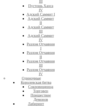
III
Пустошь Хаоса
IV
Адский Саммит I
Адский Саммит
II
Адский Саммит
III
Адский Саммит
IV
Разлом Отчаяния
I
Разлом Отчаяния
II
Разлом Отчаяния
III
Разлом Отчаяния
IV
Одиночные
Королевская битва
Сокровищница
Торговец
Пришествие
Демонов
Лабиринт