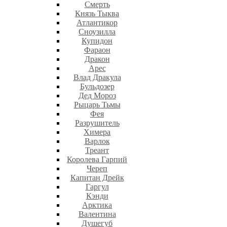
Смерть
Князь Тыква
Атлантикор
Сноузилла
Купидон
Фараон
Дракон
Арес
Влад Дракула
Бульдозер
Дед Мороз
Рыцарь Тьмы
Фея
Разрушитель
Химера
Варлок
Треант
Королева Гарпий
Череп
Капитан Дрейк
Гаргул
Кэнди
Арктика
Валентина
Душегуб