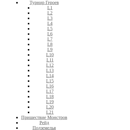
Турнир Героев
L1
L2
L3
L4
L5
L6
L7
L8
L9
L10
L11
L12
L13
L14
L15
L16
L17
L18
L19
L20
L21
Пришествие Монстров
Рейд
Подземелья