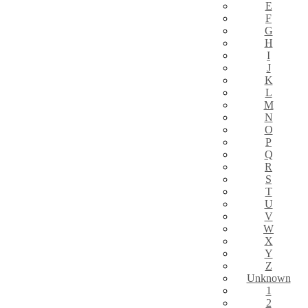
E
F
G
H
I
J
K
L
M
N
O
P
Q
R
S
T
U
V
W
X
Y
Z
Unknown
1
2