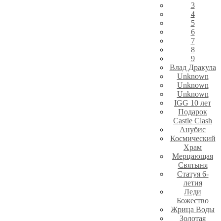
3
4
5
6
7
8
9
Влад Дракула
Unknown
Unknown
Unknown
IGG 10 лет
Подарок
Castle Clash
Анубис
Космический
Храм
Мерцающая
Святыня
Статуя 6-
летия
Леди
Божество
Жрица Воды
Золотая