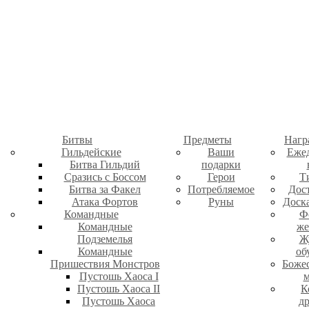
Битвы
Предметы
Нагр
Гильдейские
Ваши
Еже
Битва Гильдий
подарки
Сразись с Боссом
Герои
Т
Битва за Факел
Потребляемое
Дос
Атака Фортов
Руны
Доск
Командные
Ф
Командные
же
Подземелья
Ж
Командные
об
Пришествия Монстров
Боже
Пустошь Хаоса I
м
Пустошь Хаоса II
К
Пустошь Хаоса
д