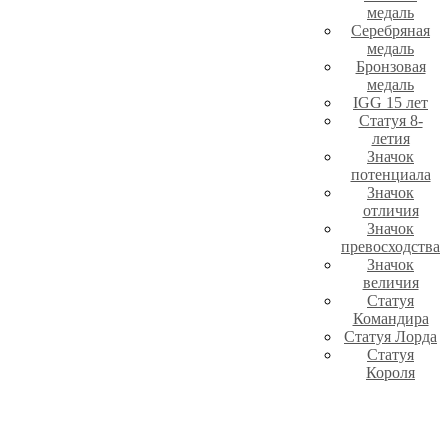
медаль
Серебряная
медаль
Бронзовая
медаль
IGG 15 лет
Статуя 8-
летия
Значок
потенциала
Значок
отличия
Значок
превосходства
Значок
величия
Статуя
Командира
Статуя Лорда
Статуя
Короля