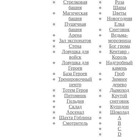
Стрелковая
Роза
башня
Шары
Магическая
Цветы
башня
Новогодняя
Пушечная
Елка
башня
Снеговик
Арена
Ведьма-
Зал экспонатов
морозница
Стена
Бог грома
Ловушка для
Кентавр -
войск
Король
Ловушка для
Надгробный
Героев
камень
База Героев
Гроб
Тренировочный
Зимнее
центр
дерево
Тотем Героя
Дымоход
Питомник
Крутой
Гильдия
снеговик
Склад
Купидон
Арсенал
Шоколад
Шахта Гоблина
A
Смотритель
B
C
D